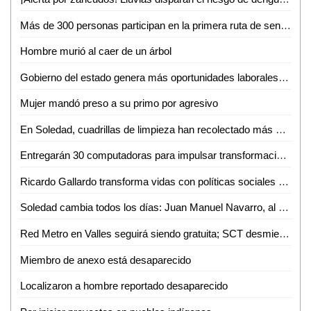
Más de 300 personas participan en la primera ruta de senderismo por la reinserción
Hombre murió al caer de un árbol
Gobierno del estado genera más oportunidades laborales a mujeres potosinas
Mujer mandó preso a su primo por agresivo
En Soledad, cuadrillas de limpieza han recolectado más de 10 toneladas de residuos por la fiesta futbolera
Entregarán 30 computadoras para impulsar transformación digital de negocios de la Huasteca
Ricardo Gallardo transforma vidas con políticas sociales sin límites
Soledad cambia todos los días: Juan Manuel Navarro, al arrancar pavimentación en bulevar Valle de los Fantasmas
Red Metro en Valles seguirá siendo gratuita; SCT desmiente cobro de 12 pesos
Miembro de anexo está desaparecido
Localizaron a hombre reportado desaparecido