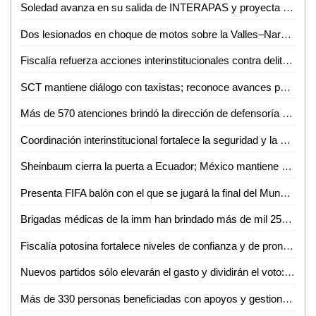
Soledad avanza en su salida de INTERAPAS y proyecta nuevas obras para la zona oriente
Dos lesionados en choque de motos sobre la Valles–Naranjo
Fiscalía refuerza acciones interinstitucionales contra delito de extorsión
SCT mantiene diálogo con taxistas; reconoce avances pero persisten malas prácticas
Más de 570 atenciones brindó la dirección de defensoría social durante mayo y junio en Ciudad Valles
Coordinación interinstitucional fortalece la seguridad y la paz en San Luis Potosí
Sheinbaum cierra la puerta a Ecuador; México mantiene demanda internacional
Presenta FIFA balón con el que se jugará la final del Mundial 2026
Brigadas médicas de la imm han brindado más de mil 250 atenciones gratuitas en Ciudad Valles
Fiscalía potosina fortalece niveles de confianza y de pronta atención ciudadana
Nuevos partidos sólo elevarán el gasto y dividirán el voto: Carlos Solares
Más de 330 personas beneficiadas con apoyos y gestiones de atención ciudadana durante junio