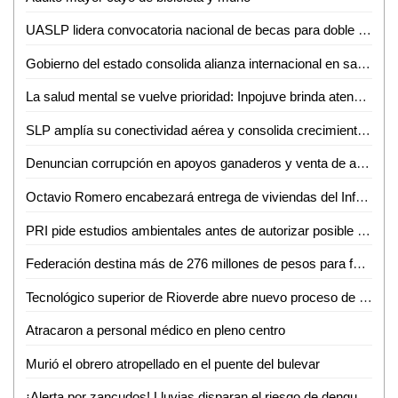
UASLP lidera convocatoria nacional de becas para doble titulación en ingeniería con Francia
Gobierno del estado consolida alianza internacional en salud mental
La salud mental se vuelve prioridad: Inpojuve brinda atención psicológica en la Huasteca
SLP amplía su conectividad aérea y consolida crecimiento turistico y económico
Denuncian corrupción en apoyos ganaderos y venta de aretes
Octavio Romero encabezará entrega de viviendas del Infonavit en Ciudad Valles
PRI pide estudios ambientales antes de autorizar posible fracking en la Huasteca Potosina
Federación destina más de 276 millones de pesos para fortalecer la salud en SLP
Tecnológico superior de Rioverde abre nuevo proceso de admisión por alta demanda
Atracaron a personal médico en pleno centro
Murió el obrero atropellado en el puente del bulevar
¡Alerta por zancudos! Lluvias disparan el riesgo de dengue, zika y chikungunya