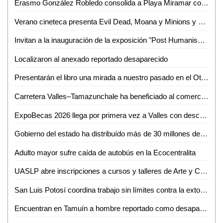
Erasmo González Robledo consolida a Playa Miramar como referente nacional e internacional con el izamiento Blue Flag 2026-2027
Verano cineteca presenta Evil Dead, Moana y Minions y monstruos
Invitan a la inauguración de la exposición "Post Humanism" eros y thanatos, de Ennio Castellano
Localizaron al anexado reportado desaparecido
Presentarán el libro una mirada a nuestro pasado en el Othoniano
Carretera Valles–Tamazunchale ha beneficiado al comercio y turismo de Tamazunchale: CANACO
ExpoBecas 2026 llega por primera vez a Valles con descuentos de hasta 60% para estudiantes
Gobierno del estado ha distribuído más de 30 millones de litros de agua
Adulto mayor sufre caída de autobús en la Ecocentralita
UASLP abre inscripciones a cursos y talleres de Arte y Cultura para el semestre agosto-diciembre 2026
San Luis Potosí coordina trabajo sin límites contra la extorsión
Encuentran en Tamuín a hombre reportado como desaparecido en Tamasopo