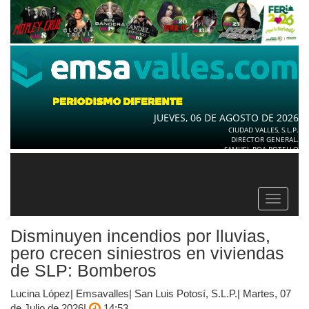
JUEVES, 06 DE AGOSTO DE 2026
CIUDAD VALLES, S.L.P.
DIRECTOR GENERAL.
SAMUEL ROA BOTELLO
Toggle
navigat
Disminuyen incendios por lluvias,
pero crecen siniestros en viviendas
de SLP: Bomberos
Lucina López| Emsavalles| San Luis Potosí, S.L.P.| Martes, 07
de Julio de 2026|
14:53