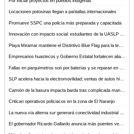
Por iniciar proyectos en pueblos indígenas
Locaciones potosinas llegan a pantallas internacionales
Promueve SSPC una policía más preparada y capacitada
Innovación con impacto social: estudiantes de la UASLP crean plataforma para digitalizar servicios
Playa Miramar mantiene el Distintivo Blue Flag para la temporada 2026-2027
Empresarios huastecos y Gobierno Estatal fortalecen alianza para atraer inversiones
Fallas en parquímetros son por baterías y se reparan en menos de una hora: Gabriel Castañeda
SLP acelera hacia la electromovilidad; ventas de autos híbridos y eléctricos crecen 59%
Camión de la basura impacta barda tras complicada maniobra en Villas del Carmen
Critican operativos policiacos en la zona de El Naranjo
La nueva vía alterna sur generará conectividad industrial en SLP
El gobernador Ricardo Gallardo anuncia más puentes vehiculares para la zona metropolitana