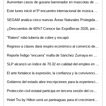
Aumentan casos de gusano barrenador en mascotas de Ciudad Valles
Este lunes inició el 5º encuentro internacional de música de cámara
SEGAM analiza cinco nuevas Áreas Naturales Protegidas para frenar la deforestación en San Luis Potosí
¿Descuentos de 60%? Conoce las ExpoBecas 2026, por primera vez en Ciudad Valles
"Ratero" robó tubería de cobre y escapó
Regreso a clases dará respiro económico al comercio de Ciudad Valles: Canaco
Reporte Índigo "encuera" mafia de Sánchez Zumaya en Pemex
SLP alcanzó un índice de 70.32 en calidad del empleo en el primer trimestre de 2026
El arte fortalece la expresión, la confianza y la convivencia en la sociedad: Iraís Verástegui
Gobierno del estado abre inscripciones para la experiencia Toyota en ventas
Protección civil estatal participa en tercera sesión del comité técnico estatal de manejo del fuego
Hotel Tru by Hilton será un parteaguas para el crecimiento de Ciudad Valles: Sedeco