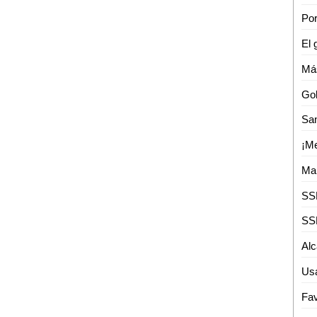
Por
Usa
Fav