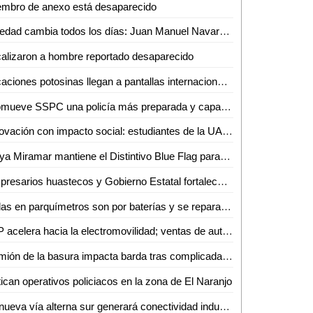
embro de anexo está desaparecido
Soledad cambia todos los días: Juan Manuel Navarro, al arrancar pavimentación en bulevar Valle de los Fantasmas
alizaron a hombre reportado desaparecido
Locaciones potosinas llegan a pantallas internacionales
Promueve SSPC una policía más preparada y capacitada
Innovación con impacto social: estudiantes de la UASLP crean plataforma para digitalizar servicios
Playa Miramar mantiene el Distintivo Blue Flag para la temporada 2026-2027
Empresarios huastecos y Gobierno Estatal fortalecen alianza para atraer inversiones
Fallas en parquímetros son por baterías y se reparan en menos de una hora: Gabriel Castañeda
SLP acelera hacia la electromovilidad; ventas de autos híbridos y eléctricos crecen 59%
Camión de la basura impacta barda tras complicada maniobra en Villas del Carmen
tican operativos policiacos en la zona de El Naranjo
La nueva vía alterna sur generará conectividad industrial en SLP