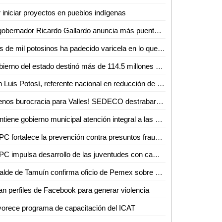
 iniciar proyectos en pueblos indígenas
El gobernador Ricardo Gallardo anuncia más puentes vehiculares para la zona metropolitana
Más de mil potosinos ha padecido varicela en lo que del año
Gobierno del estado destinó más de 114.5 millones de pesos en créditos durante junio
San Luis Potosí, referente nacional en reducción de violencia
¡Menos burocracia para Valles! SEDECO destrabará trámites para empresarios
Mantiene gobierno municipal atención integral a las personas adultas mayores durante junio
SSPC fortalece la prevención contra presuntos fraudes digitales
SSPC impulsa desarrollo de las juventudes con campamento de verano 2026
Alcalde de Tamuín confirma oficio de Pemex sobre uso de explosivos para actividades petroleras
n perfiles de Facebook para generar violencia
orece programa de capacitación del ICAT