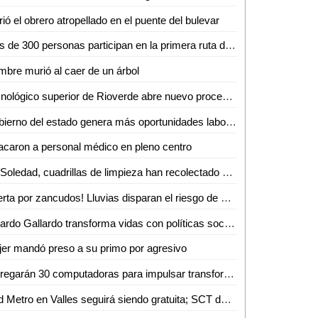
ió el obrero atropellado en el puente del bulevar
Más de 300 personas participan en la primera ruta de senderismo por la reinserción
bre murió al caer de un árbol
Tecnológico superior de Rioverde abre nuevo proceso de admisión por alta demanda
Gobierno del estado genera más oportunidades laborales a mujeres potosinas
acaron a personal médico en pleno centro
En Soledad, cuadrillas de limpieza han recolectado más de 10 toneladas de residuos por la fiesta futbolera
¡Alerta por zancudos! Lluvias disparan el riesgo de dengue, zika y chikungunya
Ricardo Gallardo transforma vidas con políticas sociales sin límites
er mandó preso a su primo por agresivo
Entregarán 30 computadoras para impulsar transformación digital de negocios de la Huasteca
Red Metro en Valles seguirá siendo gratuita; SCT desmiente cobro de 12 pesos