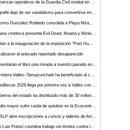
Refuerzan operativos de la Guardia Civil estatal en San Luis Potosí
El grafiti dejó de ser vandalismo para convertirse en arte urbano
Erasmo González Robledo consolida a Playa Miramar como referente nacional e internacional con el izamiento Blue Flag 2026-2027
Verano cineteca presenta Evil Dead, Moana y Minions y monstruos
Invitan a la inauguración de la exposición "Post Humanism" eros y thanatos, de Ennio Castellano
alizaron al anexado reportado desaparecido
Presentarán el libro una mirada a nuestro pasado en el Othoniano
Carretera Valles–Tamazunchale ha beneficiado al comercio y turismo de Tamazunchale: CANACO
ExpoBecas 2026 llega por primera vez a Valles con descuentos de hasta 60% para estudiantes
Gobierno del estado ha distribuído más de 30 millones de litros de agua
Adulto mayor sufre caída de autobús en la Ecocentralita
UASLP abre inscripciones a cursos y talleres de Arte y Cultura para el semestre agosto-diciembre 2026
San Luis Potosí coordina trabajo sin límites contra la extorsión