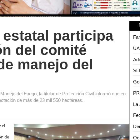
 estatal participa
ón del comité
 de manejo del
Adu
Manejo del Fuego, la titular de Protección Civil informó que en
fectación de más de 23 mil 550 hectáreas.
 el
ón de