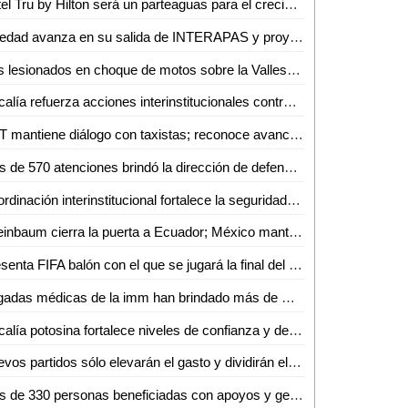
Hotel Tru by Hilton será un parteaguas para el crecimiento de Ciudad Valles: Sedeco
Soledad avanza en su salida de INTERAPAS y proyecta nuevas obras para la zona oriente
Dos lesionados en choque de motos sobre la Valles–Naranjo
Fiscalía refuerza acciones interinstitucionales contra delito de extorsión
SCT mantiene diálogo con taxistas; reconoce avances pero persisten malas prácticas
Más de 570 atenciones brindó la dirección de defensoría social durante mayo y junio en Ciudad Valles
Coordinación interinstitucional fortalece la seguridad y la paz en San Luis Potosí
Sheinbaum cierra la puerta a Ecuador; México mantiene demanda internacional
Presenta FIFA balón con el que se jugará la final del Mundial 2026
Brigadas médicas de la imm han brindado más de mil 250 atenciones gratuitas en Ciudad Valles
Fiscalía potosina fortalece niveles de confianza y de pronta atención ciudadana
Nuevos partidos sólo elevarán el gasto y dividirán el voto: Carlos Solares
Más de 330 personas beneficiadas con apoyos y gestiones de atención ciudadana durante junio