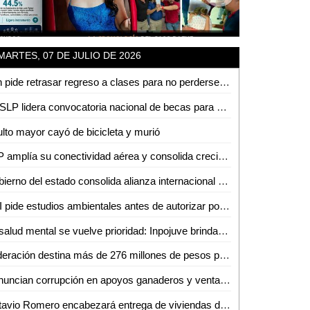
MARTES, 07 DE JULIO DE 2026
Fan pide retrasar regreso a clases para no perderse concierto de Los Tigres del Norte en la Fenapo
UASLP lidera convocatoria nacional de becas para doble titulación en ingeniería con Francia
lto mayor cayó de bicicleta y murió
SLP amplía su conectividad aérea y consolida crecimiento turistico y económico
Gobierno del estado consolida alianza internacional en salud mental
PRI pide estudios ambientales antes de autorizar posible fracking en la Huasteca Potosina
La salud mental se vuelve prioridad: Inpojuve brinda atención psicológica en la Huasteca
Federación destina más de 276 millones de pesos para fortalecer la salud en SLP
Denuncian corrupción en apoyos ganaderos y venta de aretes
Octavio Romero encabezará entrega de viviendas del Infonavit en Ciudad Valles