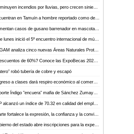
Disminuyen incendios por lluvias, pero crecen siniestros en viviendas de SLP: Bomberos
Encuentran en Tamuín a hombre reportado como desaparecido en Tamasopo
Aumentan casos de gusano barrenador en mascotas de Ciudad Valles
Este lunes inició el 5º encuentro internacional de música de cámara
SEGAM analiza cinco nuevas Áreas Naturales Protegidas para frenar la deforestación en San Luis Potosí
¿Descuentos de 60%? Conoce las ExpoBecas 2026, por primera vez en Ciudad Valles
tero" robó tubería de cobre y escapó
Regreso a clases dará respiro económico al comercio de Ciudad Valles: Canaco
Reporte Índigo "encuera" mafia de Sánchez Zumaya en Pemex
SLP alcanzó un índice de 70.32 en calidad del empleo en el primer trimestre de 2026
El arte fortalece la expresión, la confianza y la convivencia en la sociedad: Iraís Verástegui
Gobierno del estado abre inscripciones para la experiencia Toyota en ventas