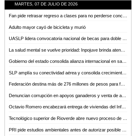
MARTES, 07 DE JULIO DE 2026
Fan pide retrasar regreso a clases para no perderse concierto de Los Tigres del Norte en la Fenapo
Adulto mayor cayó de bicicleta y murió
UASLP lidera convocatoria nacional de becas para doble titulación en ingeniería con Francia
La salud mental se vuelve prioridad: Inpojuve brinda atención psicológica en la Huasteca
Gobierno del estado consolida alianza internacional en salud mental
SLP amplía su conectividad aérea y consolida crecimiento turistico y económico
Federación destina más de 276 millones de pesos para fortalecer la salud en SLP
Denuncian corrupción en apoyos ganaderos y venta de aretes
Octavio Romero encabezará entrega de viviendas del Infonavit en Ciudad Valles
Tecnológico superior de Rioverde abre nuevo proceso de admisión por alta demanda
PRI pide estudios ambientales antes de autorizar posible fracking en la Huasteca Potosina