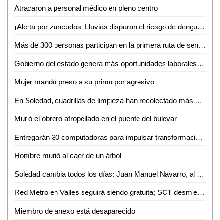
Atracaron a personal médico en pleno centro
¡Alerta por zancudos! Lluvias disparan el riesgo de dengue, zika y chikungunya
Más de 300 personas participan en la primera ruta de senderismo por la reinserción
Gobierno del estado genera más oportunidades laborales a mujeres potosinas
Mujer mandó preso a su primo por agresivo
En Soledad, cuadrillas de limpieza han recolectado más de 10 toneladas de residuos por la fiesta futbolera
Murió el obrero atropellado en el puente del bulevar
Entregarán 30 computadoras para impulsar transformación digital de negocios de la Huasteca
Hombre murió al caer de un árbol
Soledad cambia todos los días: Juan Manuel Navarro, al arrancar pavimentación en bulevar Valle de los Fantasmas
Red Metro en Valles seguirá siendo gratuita; SCT desmiente cobro de 12 pesos
Miembro de anexo está desaparecido