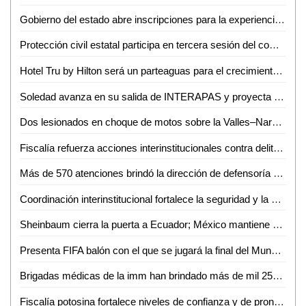
Gobierno del estado abre inscripciones para la experiencia Toyota en ventas
Protección civil estatal participa en tercera sesión del comité técnico estatal de manejo del fuego
Hotel Tru by Hilton será un parteaguas para el crecimiento de Ciudad Valles: Sedeco
Soledad avanza en su salida de INTERAPAS y proyecta nuevas obras para la zona oriente
Dos lesionados en choque de motos sobre la Valles–Naranjo
Fiscalía refuerza acciones interinstitucionales contra delito de extorsión
Más de 570 atenciones brindó la dirección de defensoría social durante mayo y junio en Ciudad Valles
Coordinación interinstitucional fortalece la seguridad y la paz en San Luis Potosí
Sheinbaum cierra la puerta a Ecuador; México mantiene demanda internacional
Presenta FIFA balón con el que se jugará la final del Mundial 2026
Brigadas médicas de la imm han brindado más de mil 250 atenciones gratuitas en Ciudad Valles
Fiscalía potosina fortalece niveles de confianza y de pronta atención ciudadana