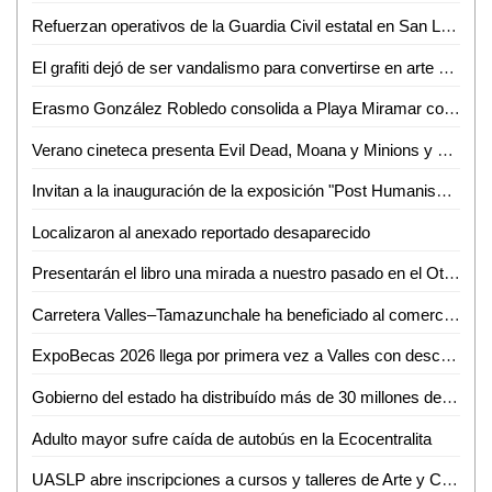
Refuerzan operativos de la Guardia Civil estatal en San Luis Potosí
El grafiti dejó de ser vandalismo para convertirse en arte urbano
Erasmo González Robledo consolida a Playa Miramar como referente nacional e internacional con el izamiento Blue Flag 2026-2027
Verano cineteca presenta Evil Dead, Moana y Minions y monstruos
Invitan a la inauguración de la exposición "Post Humanism" eros y thanatos, de Ennio Castellano
Localizaron al anexado reportado desaparecido
Presentarán el libro una mirada a nuestro pasado en el Othoniano
Carretera Valles–Tamazunchale ha beneficiado al comercio y turismo de Tamazunchale: CANACO
ExpoBecas 2026 llega por primera vez a Valles con descuentos de hasta 60% para estudiantes
Gobierno del estado ha distribuído más de 30 millones de litros de agua
Adulto mayor sufre caída de autobús en la Ecocentralita
UASLP abre inscripciones a cursos y talleres de Arte y Cultura para el semestre agosto-diciembre 2026