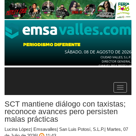
SÁBADO, 08 DE AGOSTO DE 2026
CIUDAD VALLES, S.L.P.
DIRECTOR GENERAL.
SAMUEL ROA BOTELLO
Toggle
navigat
SCT mantiene diálogo con taxistas;
reconoce avances pero persisten
malas prácticas
Lucina López| Emsavalles| San Luis Potosí, S.L.P.| Martes, 07
de Julio de 2026|
11:43