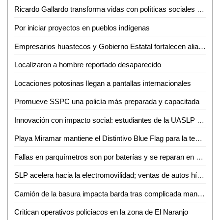
Ricardo Gallardo transforma vidas con políticas sociales sin límites
Por iniciar proyectos en pueblos indígenas
Empresarios huastecos y Gobierno Estatal fortalecen alianza para atraer inversiones
Localizaron a hombre reportado desaparecido
Locaciones potosinas llegan a pantallas internacionales
Promueve SSPC una policía más preparada y capacitada
Innovación con impacto social: estudiantes de la UASLP crean plataforma para digitalizar servicios
Playa Miramar mantiene el Distintivo Blue Flag para la temporada 2026-2027
Fallas en parquímetros son por baterías y se reparan en menos de una hora: Gabriel Castañeda
SLP acelera hacia la electromovilidad; ventas de autos híbridos y eléctricos crecen 59%
Camión de la basura impacta barda tras complicada maniobra en Villas del Carmen
Critican operativos policiacos en la zona de El Naranjo