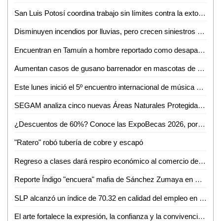
San Luis Potosí coordina trabajo sin límites contra la extorsión
Disminuyen incendios por lluvias, pero crecen siniestros en viviendas de SLP: Bomberos
Encuentran en Tamuín a hombre reportado como desaparecido en Tamasopo
Aumentan casos de gusano barrenador en mascotas de Ciudad Valles
Este lunes inició el 5º encuentro internacional de música de cámara
SEGAM analiza cinco nuevas Áreas Naturales Protegidas para frenar la deforestación en San Luis Potosí
¿Descuentos de 60%? Conoce las ExpoBecas 2026, por primera vez en Ciudad Valles
"Ratero" robó tubería de cobre y escapó
Regreso a clases dará respiro económico al comercio de Ciudad Valles: Canaco
Reporte Índigo "encuera" mafia de Sánchez Zumaya en Pemex
SLP alcanzó un índice de 70.32 en calidad del empleo en el primer trimestre de 2026
El arte fortalece la expresión, la confianza y la convivencia en la sociedad: Iraís Verástegui