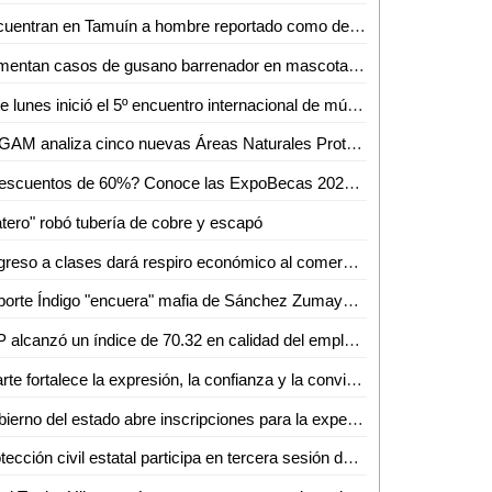
Encuentran en Tamuín a hombre reportado como desaparecido en Tamasopo
Aumentan casos de gusano barrenador en mascotas de Ciudad Valles
Este lunes inició el 5º encuentro internacional de música de cámara
SEGAM analiza cinco nuevas Áreas Naturales Protegidas para frenar la deforestación en San Luis Potosí
¿Descuentos de 60%? Conoce las ExpoBecas 2026, por primera vez en Ciudad Valles
tero" robó tubería de cobre y escapó
Regreso a clases dará respiro económico al comercio de Ciudad Valles: Canaco
Reporte Índigo "encuera" mafia de Sánchez Zumaya en Pemex
SLP alcanzó un índice de 70.32 en calidad del empleo en el primer trimestre de 2026
El arte fortalece la expresión, la confianza y la convivencia en la sociedad: Iraís Verástegui
Gobierno del estado abre inscripciones para la experiencia Toyota en ventas
Protección civil estatal participa en tercera sesión del comité técnico estatal de manejo del fuego