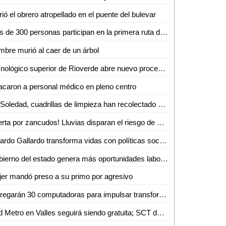
ió el obrero atropellado en el puente del bulevar
Más de 300 personas participan en la primera ruta de senderismo por la reinserción
bre murió al caer de un árbol
Tecnológico superior de Rioverde abre nuevo proceso de admisión por alta demanda
acaron a personal médico en pleno centro
En Soledad, cuadrillas de limpieza han recolectado más de 10 toneladas de residuos por la fiesta futbolera
¡Alerta por zancudos! Lluvias disparan el riesgo de dengue, zika y chikungunya
Ricardo Gallardo transforma vidas con políticas sociales sin límites
Gobierno del estado genera más oportunidades laborales a mujeres potosinas
er mandó preso a su primo por agresivo
Entregarán 30 computadoras para impulsar transformación digital de negocios de la Huasteca
Red Metro en Valles seguirá siendo gratuita; SCT desmiente cobro de 12 pesos