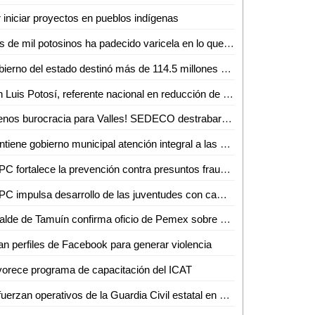
 iniciar proyectos en pueblos indígenas
Más de mil potosinos ha padecido varicela en lo que del año
Gobierno del estado destinó más de 114.5 millones de pesos en créditos durante junio
San Luis Potosí, referente nacional en reducción de violencia
¡Menos burocracia para Valles! SEDECO destrabará trámites para empresarios
Mantiene gobierno municipal atención integral a las personas adultas mayores durante junio
SSPC fortalece la prevención contra presuntos fraudes digitales
SSPC impulsa desarrollo de las juventudes con campamento de verano 2026
Alcalde de Tamuín confirma oficio de Pemex sobre uso de explosivos para actividades petroleras
n perfiles de Facebook para generar violencia
orece programa de capacitación del ICAT
Refuerzan operativos de la Guardia Civil estatal en San Luis Potosí