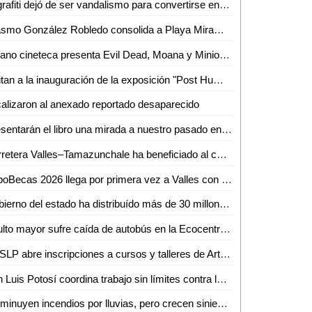
El grafiti dejó de ser vandalismo para convertirse en arte urbano
Erasmo González Robledo consolida a Playa Miramar como referente nacional e internacional con el izamiento Blue Flag 2026-2027
Verano cineteca presenta Evil Dead, Moana y Minions y monstruos
Invitan a la inauguración de la exposición "Post Humanism" eros y thanatos, de Ennio Castellano
alizaron al anexado reportado desaparecido
Presentarán el libro una mirada a nuestro pasado en el Othoniano
Carretera Valles–Tamazunchale ha beneficiado al comercio y turismo de Tamazunchale: CANACO
ExpoBecas 2026 llega por primera vez a Valles con descuentos de hasta 60% para estudiantes
Gobierno del estado ha distribuído más de 30 millones de litros de agua
Adulto mayor sufre caída de autobús en la Ecocentralita
UASLP abre inscripciones a cursos y talleres de Arte y Cultura para el semestre agosto-diciembre 2026
San Luis Potosí coordina trabajo sin límites contra la extorsión
Disminuyen incendios por lluvias, pero crecen siniestros en viviendas de SLP: Bomberos