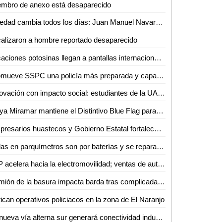
embro de anexo está desaparecido
Soledad cambia todos los días: Juan Manuel Navarro, al arrancar pavimentación en bulevar Valle de los Fantasmas
alizaron a hombre reportado desaparecido
Locaciones potosinas llegan a pantallas internacionales
Promueve SSPC una policía más preparada y capacitada
Innovación con impacto social: estudiantes de la UASLP crean plataforma para digitalizar servicios
Playa Miramar mantiene el Distintivo Blue Flag para la temporada 2026-2027
Empresarios huastecos y Gobierno Estatal fortalecen alianza para atraer inversiones
Fallas en parquímetros son por baterías y se reparan en menos de una hora: Gabriel Castañeda
SLP acelera hacia la electromovilidad; ventas de autos híbridos y eléctricos crecen 59%
Camión de la basura impacta barda tras complicada maniobra en Villas del Carmen
tican operativos policiacos en la zona de El Naranjo
La nueva vía alterna sur generará conectividad industrial en SLP