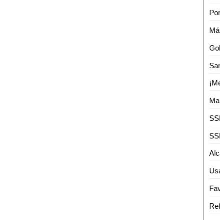
Por
Usa
Fav