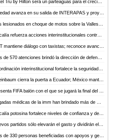
Hotel Tru by Hilton será un parteaguas para el crecimiento de Ciudad Valles: Sedeco
Soledad avanza en su salida de INTERAPAS y proyecta nuevas obras para la zona oriente
Dos lesionados en choque de motos sobre la Valles–Naranjo
Fiscalía refuerza acciones interinstitucionales contra delito de extorsión
SCT mantiene diálogo con taxistas; reconoce avances pero persisten malas prácticas
Más de 570 atenciones brindó la dirección de defensoría social durante mayo y junio en Ciudad Valles
Coordinación interinstitucional fortalece la seguridad y la paz en San Luis Potosí
Sheinbaum cierra la puerta a Ecuador; México mantiene demanda internacional
Presenta FIFA balón con el que se jugará la final del Mundial 2026
Brigadas médicas de la imm han brindado más de mil 250 atenciones gratuitas en Ciudad Valles
Fiscalía potosina fortalece niveles de confianza y de pronta atención ciudadana
Nuevos partidos sólo elevarán el gasto y dividirán el voto: Carlos Solares
Más de 330 personas beneficiadas con apoyos y gestiones de atención ciudadana durante junio