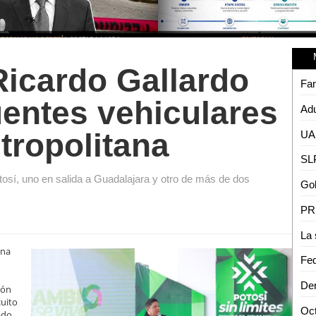
Ricardo Gallardo
entes vehiculares
Adu
tropolitana
tosí, uno en salida a Guadalajara y otro de más de dos
ona
ión
cuito
ado,