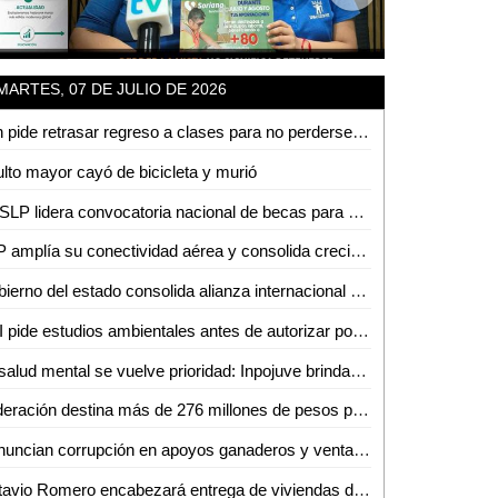
MARTES, 07 DE JULIO DE 2026
Fan pide retrasar regreso a clases para no perderse concierto de Los Tigres del Norte en la Fenapo
lto mayor cayó de bicicleta y murió
UASLP lidera convocatoria nacional de becas para doble titulación en ingeniería con Francia
SLP amplía su conectividad aérea y consolida crecimiento turistico y económico
Gobierno del estado consolida alianza internacional en salud mental
PRI pide estudios ambientales antes de autorizar posible fracking en la Huasteca Potosina
La salud mental se vuelve prioridad: Inpojuve brinda atención psicológica en la Huasteca
Federación destina más de 276 millones de pesos para fortalecer la salud en SLP
Denuncian corrupción en apoyos ganaderos y venta de aretes
Octavio Romero encabezará entrega de viviendas del Infonavit en Ciudad Valles