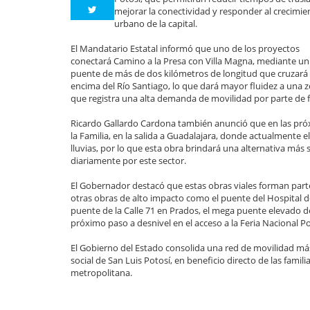
mejorar la conectividad y responder al crecimie
urbano de la capital.
El Mandatario Estatal informó que uno de los proyectos
conectará Camino a la Presa con Villa Magna, mediante un
puente de más de dos kilómetros de longitud que cruzará
encima del Río Santiago, lo que dará mayor fluidez a una 
que registra una alta demanda de movilidad por parte de f
Ricardo Gallardo Cardona también anunció que en las próxi
la Familia, en la salida a Guadalajara, donde actualmente 
lluvias, por lo que esta obra brindará una alternativa más
diariamente por este sector.
El Gobernador destacó que estas obras viales forman parte
otras obras de alto impacto como el puente del Hospital del
puente de la Calle 71 en Prados, el mega puente elevado de
próximo paso a desnivel en el acceso a la Feria Nacional P
El Gobierno del Estado consolida una red de movilidad más
social de San Luis Potosí, en beneficio directo de las famil
metropolitana.