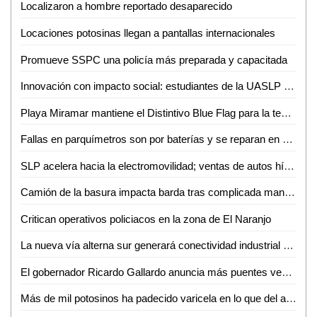
Localizaron a hombre reportado desaparecido
Locaciones potosinas llegan a pantallas internacionales
Promueve SSPC una policía más preparada y capacitada
Innovación con impacto social: estudiantes de la UASLP crean plataforma para digitalizar servicios
Playa Miramar mantiene el Distintivo Blue Flag para la temporada 2026-2027
Fallas en parquímetros son por baterías y se reparan en menos de una hora: Gabriel Castañeda
SLP acelera hacia la electromovilidad; ventas de autos híbridos y eléctricos crecen 59%
Camión de la basura impacta barda tras complicada maniobra en Villas del Carmen
Critican operativos policiacos en la zona de El Naranjo
La nueva vía alterna sur generará conectividad industrial en SLP
El gobernador Ricardo Gallardo anuncia más puentes vehiculares para la zona metropolitana
Más de mil potosinos ha padecido varicela en lo que del año