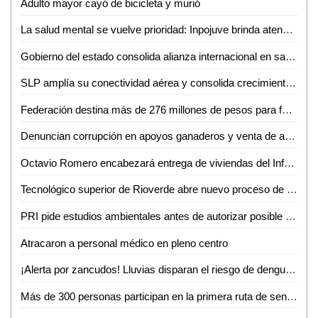
Adulto mayor cayó de bicicleta y murió
La salud mental se vuelve prioridad: Inpojuve brinda atención psicológica en la Huasteca
Gobierno del estado consolida alianza internacional en salud mental
SLP amplía su conectividad aérea y consolida crecimiento turistico y económico
Federación destina más de 276 millones de pesos para fortalecer la salud en SLP
Denuncian corrupción en apoyos ganaderos y venta de aretes
Octavio Romero encabezará entrega de viviendas del Infonavit en Ciudad Valles
Tecnológico superior de Rioverde abre nuevo proceso de admisión por alta demanda
PRI pide estudios ambientales antes de autorizar posible fracking en la Huasteca Potosina
Atracaron a personal médico en pleno centro
¡Alerta por zancudos! Lluvias disparan el riesgo de dengue, zika y chikungunya
Más de 300 personas participan en la primera ruta de senderismo por la reinserción