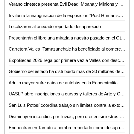
Verano cineteca presenta Evil Dead, Moana y Minions y monstruos
Invitan a la inauguración de la exposición "Post Humanism" eros y thanatos, de Ennio Castellano
Localizaron al anexado reportado desaparecido
Presentarán el libro una mirada a nuestro pasado en el Othoniano
Carretera Valles–Tamazunchale ha beneficiado al comercio y turismo de Tamazunchale: CANACO
ExpoBecas 2026 llega por primera vez a Valles con descuentos de hasta 60% para estudiantes
Gobierno del estado ha distribuído más de 30 millones de litros de agua
Adulto mayor sufre caída de autobús en la Ecocentralita
UASLP abre inscripciones a cursos y talleres de Arte y Cultura para el semestre agosto-diciembre 2026
San Luis Potosí coordina trabajo sin límites contra la extorsión
Disminuyen incendios por lluvias, pero crecen siniestros en viviendas de SLP: Bomberos
Encuentran en Tamuín a hombre reportado como desaparecido en Tamasopo