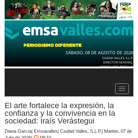
SÁBADO, 08 DE AGOSTO DE 2026
CIUDAD VALLES, S.L.P.
DIRECTOR GENERAL.
SAMUEL ROA BOTELLO
Toggle
navigat
El arte fortalece la expresión, la
confianza y la convivencia en la
sociedad: Iraís Verástegui
Diana García| Emsavalles| Ciudad Valles, S.L.P.| Martes, 07 de
Julio de 2026|
08:10