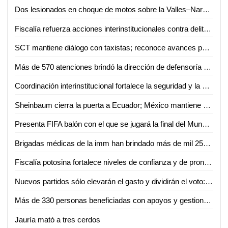
Dos lesionados en choque de motos sobre la Valles–Naranjo
Fiscalía refuerza acciones interinstitucionales contra delito de extorsión
SCT mantiene diálogo con taxistas; reconoce avances pero persisten malas prácticas
Más de 570 atenciones brindó la dirección de defensoría social durante mayo y junio en Ciudad Valles
Coordinación interinstitucional fortalece la seguridad y la paz en San Luis Potosí
Sheinbaum cierra la puerta a Ecuador; México mantiene demanda internacional
Presenta FIFA balón con el que se jugará la final del Mundial 2026
Brigadas médicas de la imm han brindado más de mil 250 atenciones gratuitas en Ciudad Valles
Fiscalía potosina fortalece niveles de confianza y de pronta atención ciudadana
Nuevos partidos sólo elevarán el gasto y dividirán el voto: Carlos Solares
Más de 330 personas beneficiadas con apoyos y gestiones de atención ciudadana durante junio
Jauría mató a tres cerdos