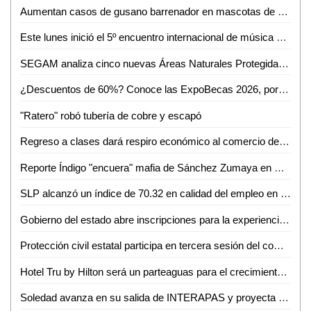
Aumentan casos de gusano barrenador en mascotas de Ciudad Valles
Este lunes inició el 5º encuentro internacional de música de cámara
SEGAM analiza cinco nuevas Áreas Naturales Protegidas para frenar la deforestación en San Luis Potosí
¿Descuentos de 60%? Conoce las ExpoBecas 2026, por primera vez en Ciudad Valles
"Ratero" robó tubería de cobre y escapó
Regreso a clases dará respiro económico al comercio de Ciudad Valles: Canaco
Reporte Índigo "encuera" mafia de Sánchez Zumaya en Pemex
SLP alcanzó un índice de 70.32 en calidad del empleo en el primer trimestre de 2026
Gobierno del estado abre inscripciones para la experiencia Toyota en ventas
Protección civil estatal participa en tercera sesión del comité técnico estatal de manejo del fuego
Hotel Tru by Hilton será un parteaguas para el crecimiento de Ciudad Valles: Sedeco
Soledad avanza en su salida de INTERAPAS y proyecta nuevas obras para la zona oriente