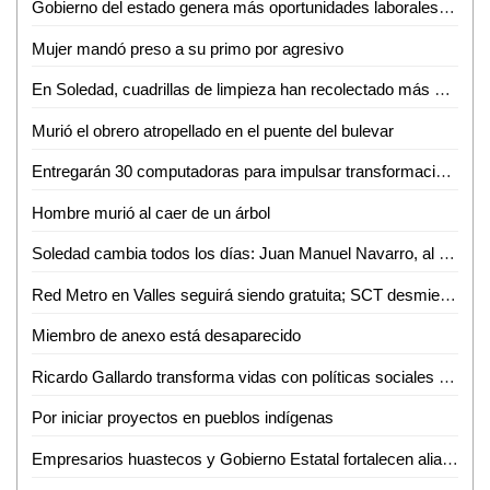
Gobierno del estado genera más oportunidades laborales a mujeres potosinas
Mujer mandó preso a su primo por agresivo
En Soledad, cuadrillas de limpieza han recolectado más de 10 toneladas de residuos por la fiesta futbolera
Murió el obrero atropellado en el puente del bulevar
Entregarán 30 computadoras para impulsar transformación digital de negocios de la Huasteca
Hombre murió al caer de un árbol
Soledad cambia todos los días: Juan Manuel Navarro, al arrancar pavimentación en bulevar Valle de los Fantasmas
Red Metro en Valles seguirá siendo gratuita; SCT desmiente cobro de 12 pesos
Miembro de anexo está desaparecido
Ricardo Gallardo transforma vidas con políticas sociales sin límites
Por iniciar proyectos en pueblos indígenas
Empresarios huastecos y Gobierno Estatal fortalecen alianza para atraer inversiones