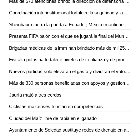
Más de 570 atenciones brindó la dirección de defensoría social durante mayo y junio en Ciudad Valles
Coordinación interinstitucional fortalece la seguridad y la paz en San Luis Potosí
Sheinbaum cierra la puerta a Ecuador; México mantiene demanda internacional
Presenta FIFA balón con el que se jugará la final del Mundial 2026
Brigadas médicas de la imm han brindado más de mil 250 atenciones gratuitas en Ciudad Valles
Fiscalía potosina fortalece niveles de confianza y de pronta atención ciudadana
Nuevos partidos sólo elevarán el gasto y dividirán el voto: Carlos Solares
Más de 330 personas beneficiadas con apoyos y gestiones de atención ciudadana durante junio
Jauría mató a tres cerdos
Ciclistas maicenses triunfan en competencias
Ciudad del Maíz libre de rabia en el ganado
Ayuntamiento de Soledad sustituye redes de drenaje en apoyo a las familias