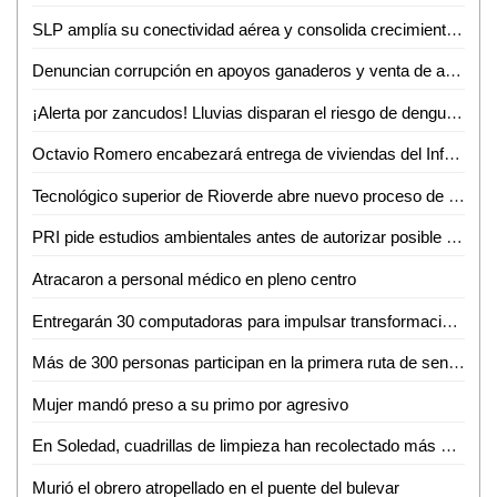
SLP amplía su conectividad aérea y consolida crecimiento turistico y económico
Denuncian corrupción en apoyos ganaderos y venta de aretes
¡Alerta por zancudos! Lluvias disparan el riesgo de dengue, zika y chikungunya
Octavio Romero encabezará entrega de viviendas del Infonavit en Ciudad Valles
Tecnológico superior de Rioverde abre nuevo proceso de admisión por alta demanda
PRI pide estudios ambientales antes de autorizar posible fracking en la Huasteca Potosina
Atracaron a personal médico en pleno centro
Entregarán 30 computadoras para impulsar transformación digital de negocios de la Huasteca
Más de 300 personas participan en la primera ruta de senderismo por la reinserción
Mujer mandó preso a su primo por agresivo
En Soledad, cuadrillas de limpieza han recolectado más de 10 toneladas de residuos por la fiesta futbolera
Murió el obrero atropellado en el puente del bulevar