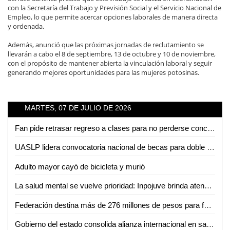
con la Secretaría del Trabajo y Previsión Social y el Servicio Nacional de
Empleo, lo que permite acercar opciones laborales de manera directa
y ordenada.
Además, anunció que las próximas jornadas de reclutamiento se
llevarán a cabo el 8 de septiembre, 13 de octubre y 10 de noviembre,
con el propósito de mantener abierta la vinculación laboral y seguir
generando mejores oportunidades para las mujeres potosinas.
MARTES, 07 DE JULIO DE 2026
Fan pide retrasar regreso a clases para no perderse concierto de Los Tigres del Norte en la Fenapo
UASLP lidera convocatoria nacional de becas para doble titulación en ingeniería con Francia
Adulto mayor cayó de bicicleta y murió
La salud mental se vuelve prioridad: Inpojuve brinda atención psicológica en la Huasteca
Federación destina más de 276 millones de pesos para fortalecer la salud en SLP
Gobierno del estado consolida alianza internacional en salud mental