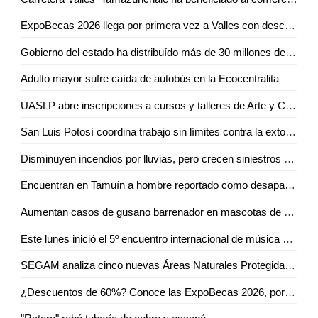
ExpoBecas 2026 llega por primera vez a Valles con descuentos de hasta 60% para estudiantes
Gobierno del estado ha distribuído más de 30 millones de litros de agua
Adulto mayor sufre caída de autobús en la Ecocentralita
UASLP abre inscripciones a cursos y talleres de Arte y Cultura para el semestre agosto-diciembre 2026
San Luis Potosí coordina trabajo sin límites contra la extorsión
Disminuyen incendios por lluvias, pero crecen siniestros en viviendas de SLP: Bomberos
Encuentran en Tamuín a hombre reportado como desaparecido en Tamasopo
Aumentan casos de gusano barrenador en mascotas de Ciudad Valles
Este lunes inició el 5º encuentro internacional de música de cámara
SEGAM analiza cinco nuevas Áreas Naturales Protegidas para frenar la deforestación en San Luis Potosí
¿Descuentos de 60%? Conoce las ExpoBecas 2026, por primera vez en Ciudad Valles