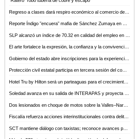
"Ratero" robó tubería de cobre y escapó
Regreso a clases dará respiro económico al comercio de Ciudad Valles: Canaco
Reporte Índigo "encuera" mafia de Sánchez Zumaya en Pemex
SLP alcanzó un índice de 70.32 en calidad del empleo en el primer trimestre de 2026
El arte fortalece la expresión, la confianza y la convivencia en la sociedad: Iraís Verástegui
Gobierno del estado abre inscripciones para la experiencia Toyota en ventas
Protección civil estatal participa en tercera sesión del comité técnico estatal de manejo del fuego
Hotel Tru by Hilton será un parteaguas para el crecimiento de Ciudad Valles: Sedeco
Soledad avanza en su salida de INTERAPAS y proyecta nuevas obras para la zona oriente
Dos lesionados en choque de motos sobre la Valles–Naranjo
Fiscalía refuerza acciones interinstitucionales contra delito de extorsión
SCT mantiene diálogo con taxistas; reconoce avances pero persisten malas prácticas