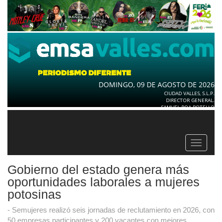
DOMINGO, 09 DE AGOSTO DE 2026
CIUDAD VALLES, S.L.P.
DIRECTOR GENERAL.
SAMUEL ROA BOTELLO
Toggle
navigat
Gobierno del estado genera más
oportunidades laborales a mujeres
potosinas
- Semujeres realizó seis jornadas de reclutamiento en 2026, con
50 empresas participantes y 200 vacantes con mejores