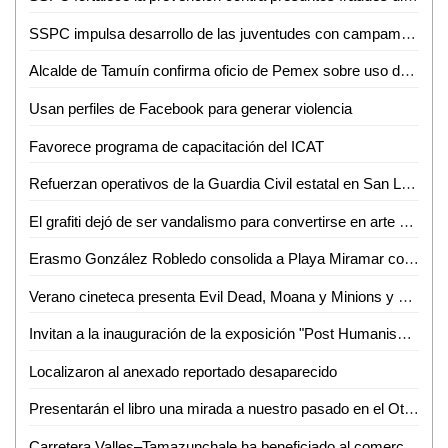
SSPC impulsa desarrollo de las juventudes con campamento de verano 2026
Alcalde de Tamuín confirma oficio de Pemex sobre uso de explosivos para actividades petroleras
Usan perfiles de Facebook para generar violencia
Favorece programa de capacitación del ICAT
Refuerzan operativos de la Guardia Civil estatal en San Luis Potosí
El grafiti dejó de ser vandalismo para convertirse en arte urbano
Erasmo González Robledo consolida a Playa Miramar como referente nacional e internacional con el izamiento Blue Flag 2026-2027
Verano cineteca presenta Evil Dead, Moana y Minions y monstruos
Invitan a la inauguración de la exposición "Post Humanism" eros y thanatos, de Ennio Castellano
Localizaron al anexado reportado desaparecido
Presentarán el libro una mirada a nuestro pasado en el Othoniano
Carretera Valles–Tamazunchale ha beneficiado al comercio y turismo de Tamazunchale: CANACO