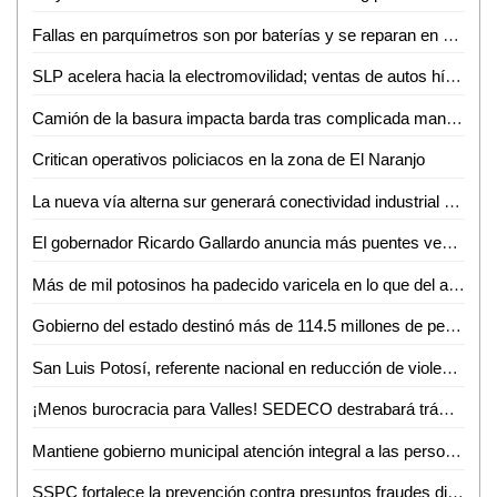
Fallas en parquímetros son por baterías y se reparan en menos de una hora: Gabriel Castañeda
SLP acelera hacia la electromovilidad; ventas de autos híbridos y eléctricos crecen 59%
Camión de la basura impacta barda tras complicada maniobra en Villas del Carmen
Critican operativos policiacos en la zona de El Naranjo
La nueva vía alterna sur generará conectividad industrial en SLP
El gobernador Ricardo Gallardo anuncia más puentes vehiculares para la zona metropolitana
Más de mil potosinos ha padecido varicela en lo que del año
Gobierno del estado destinó más de 114.5 millones de pesos en créditos durante junio
San Luis Potosí, referente nacional en reducción de violencia
¡Menos burocracia para Valles! SEDECO destrabará trámites para empresarios
Mantiene gobierno municipal atención integral a las personas adultas mayores durante junio
SSPC fortalece la prevención contra presuntos fraudes digitales