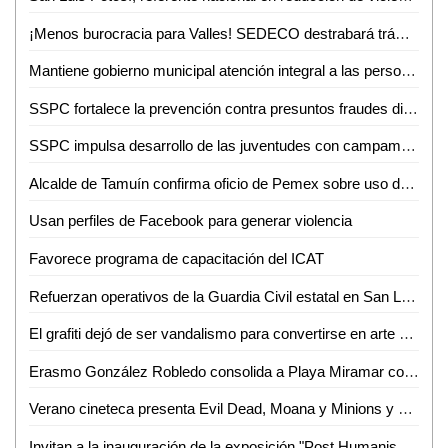
¡Menos burocracia para Valles! SEDECO destrabará trámites para empresarios
Mantiene gobierno municipal atención integral a las personas adultas mayores durante junio
SSPC fortalece la prevención contra presuntos fraudes digitales
SSPC impulsa desarrollo de las juventudes con campamento de verano 2026
Alcalde de Tamuín confirma oficio de Pemex sobre uso de explosivos para actividades petroleras
Usan perfiles de Facebook para generar violencia
Favorece programa de capacitación del ICAT
Refuerzan operativos de la Guardia Civil estatal en San Luis Potosí
El grafiti dejó de ser vandalismo para convertirse en arte urbano
Erasmo González Robledo consolida a Playa Miramar como referente nacional e internacional con el izamiento Blue Flag 2026-2027
Verano cineteca presenta Evil Dead, Moana y Minions y monstruos
Invitan a la inauguración de la exposición "Post Humanism" eros y thanatos, de Ennio Castellano