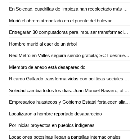
En Soledad, cuadrillas de limpieza han recolectado más de 10 toneladas de residuos por la fiesta futbolera
Murió el obrero atropellado en el puente del bulevar
Entregarán 30 computadoras para impulsar transformación digital de negocios de la Huasteca
Hombre murió al caer de un árbol
Red Metro en Valles seguirá siendo gratuita; SCT desmiente cobro de 12 pesos
Miembro de anexo está desaparecido
Ricardo Gallardo transforma vidas con políticas sociales sin límites
Soledad cambia todos los días: Juan Manuel Navarro, al arrancar pavimentación en bulevar Valle de los Fantasmas
Empresarios huastecos y Gobierno Estatal fortalecen alianza para atraer inversiones
Localizaron a hombre reportado desaparecido
Por iniciar proyectos en pueblos indígenas
Locaciones potosinas llegan a pantallas internacionales