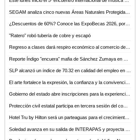
Este lunes inició el 5º encuentro internacional de música de cámara
SEGAM analiza cinco nuevas Áreas Naturales Protegidas para frenar la deforestación en San Luis Potosí
¿Descuentos de 60%? Conoce las ExpoBecas 2026, por primera vez en Ciudad Valles
"Ratero" robó tubería de cobre y escapó
Regreso a clases dará respiro económico al comercio de Ciudad Valles: Canaco
Reporte Índigo "encuera" mafia de Sánchez Zumaya en Pemex
SLP alcanzó un índice de 70.32 en calidad del empleo en el primer trimestre de 2026
El arte fortalece la expresión, la confianza y la convivencia en la sociedad: Iraís Verástegui
Gobierno del estado abre inscripciones para la experiencia Toyota en ventas
Protección civil estatal participa en tercera sesión del comité técnico estatal de manejo del fuego
Hotel Tru by Hilton será un parteaguas para el crecimiento de Ciudad Valles: Sedeco
Soledad avanza en su salida de INTERAPAS y proyecta nuevas obras para la zona oriente