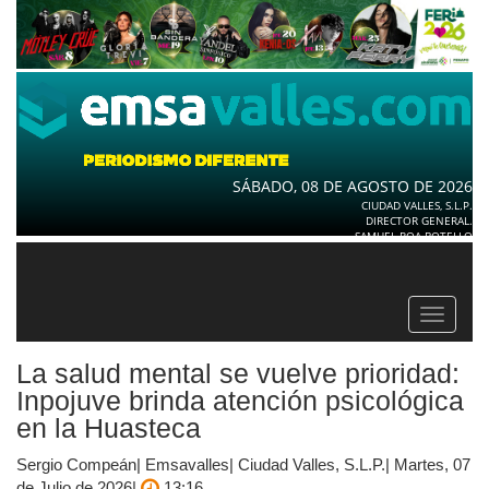
SÁBADO, 08 DE AGOSTO DE 2026
CIUDAD VALLES, S.L.P.
DIRECTOR GENERAL.
SAMUEL ROA BOTELLO
Toggle
navigat
La salud mental se vuelve prioridad:
Inpojuve brinda atención psicológica
en la Huasteca
Sergio Compeán| Emsavalles| Ciudad Valles, S.L.P.| Martes, 07
de Julio de 2026|
13:16