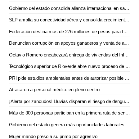
Gobierno del estado consolida alianza internacional en salud mental
SLP amplía su conectividad aérea y consolida crecimiento turistico y económico
Federación destina más de 276 millones de pesos para fortalecer la salud en SLP
Denuncian corrupción en apoyos ganaderos y venta de aretes
Octavio Romero encabezará entrega de viviendas del Infonavit en Ciudad Valles
Tecnológico superior de Rioverde abre nuevo proceso de admisión por alta demanda
PRI pide estudios ambientales antes de autorizar posible fracking en la Huasteca Potosina
Atracaron a personal médico en pleno centro
¡Alerta por zancudos! Lluvias disparan el riesgo de dengue, zika y chikungunya
Más de 300 personas participan en la primera ruta de senderismo por la reinserción
Gobierno del estado genera más oportunidades laborales a mujeres potosinas
Mujer mandó preso a su primo por agresivo