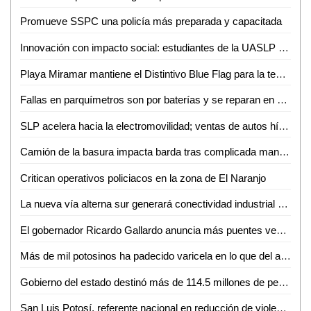
Promueve SSPC una policía más preparada y capacitada
Innovación con impacto social: estudiantes de la UASLP crean plataforma para digitalizar servicios
Playa Miramar mantiene el Distintivo Blue Flag para la temporada 2026-2027
Fallas en parquímetros son por baterías y se reparan en menos de una hora: Gabriel Castañeda
SLP acelera hacia la electromovilidad; ventas de autos híbridos y eléctricos crecen 59%
Camión de la basura impacta barda tras complicada maniobra en Villas del Carmen
Critican operativos policiacos en la zona de El Naranjo
La nueva vía alterna sur generará conectividad industrial en SLP
El gobernador Ricardo Gallardo anuncia más puentes vehiculares para la zona metropolitana
Más de mil potosinos ha padecido varicela en lo que del año
Gobierno del estado destinó más de 114.5 millones de pesos en créditos durante junio
San Luis Potosí, referente nacional en reducción de violencia