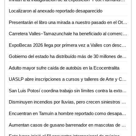
Localizaron al anexado reportado desaparecido
Presentarán el libro una mirada a nuestro pasado en el Othoniano
Carretera Valles–Tamazunchale ha beneficiado al comercio y turismo de Tamazunchale: CANACO
ExpoBecas 2026 llega por primera vez a Valles con descuentos de hasta 60% para estudiantes
Gobierno del estado ha distribuído más de 30 millones de litros de agua
Adulto mayor sufre caída de autobús en la Ecocentralita
UASLP abre inscripciones a cursos y talleres de Arte y Cultura para el semestre agosto-diciembre 2026
San Luis Potosí coordina trabajo sin límites contra la extorsión
Disminuyen incendios por lluvias, pero crecen siniestros en viviendas de SLP: Bomberos
Encuentran en Tamuín a hombre reportado como desaparecido en Tamasopo
Aumentan casos de gusano barrenador en mascotas de Ciudad Valles