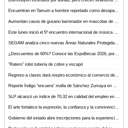
Encuentran en Tamuín a hombre reportado como desaparecido en Tamasopo
Aumentan casos de gusano barrenador en mascotas de Ciudad Valles
Este lunes inició el 5º encuentro internacional de música de cámara
SEGAM analiza cinco nuevas Áreas Naturales Protegidas para frenar la deforestación en San Luis Potosí
¿Descuentos de 60%? Conoce las ExpoBecas 2026, por primera vez en Ciudad Valles
"Ratero" robó tubería de cobre y escapó
Regreso a clases dará respiro económico al comercio de Ciudad Valles: Canaco
Reporte Índigo "encuera" mafia de Sánchez Zumaya en Pemex
SLP alcanzó un índice de 70.32 en calidad del empleo en el primer trimestre de 2026
El arte fortalece la expresión, la confianza y la convivencia en la sociedad: Iraís Verástegui
Gobierno del estado abre inscripciones para la experiencia Toyota en ventas