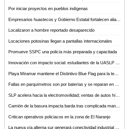
Por iniciar proyectos en pueblos indígenas
Empresarios huastecos y Gobierno Estatal fortalecen alianza para atraer inversiones
Localizaron a hombre reportado desaparecido
Locaciones potosinas llegan a pantallas internacionales
Promueve SSPC una policía más preparada y capacitada
Innovación con impacto social: estudiantes de la UASLP crean plataforma para digitalizar servicios
Playa Miramar mantiene el Distintivo Blue Flag para la temporada 2026-2027
Fallas en parquímetros son por baterías y se reparan en menos de una hora: Gabriel Castañeda
SLP acelera hacia la electromovilidad; ventas de autos híbridos y eléctricos crecen 59%
Camión de la basura impacta barda tras complicada maniobra en Villas del Carmen
Critican operativos policiacos en la zona de El Naranjo
La nueva vía alterna sur generará conectividad industrial en SLP