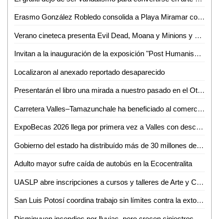
Erasmo González Robledo consolida a Playa Miramar como referente nacional e internacional con el izamiento Blue Flag 2026-2027
Verano cineteca presenta Evil Dead, Moana y Minions y monstruos
Invitan a la inauguración de la exposición "Post Humanism" eros y thanatos, de Ennio Castellano
Localizaron al anexado reportado desaparecido
Presentarán el libro una mirada a nuestro pasado en el Othoniano
Carretera Valles–Tamazunchale ha beneficiado al comercio y turismo de Tamazunchale: CANACO
ExpoBecas 2026 llega por primera vez a Valles con descuentos de hasta 60% para estudiantes
Gobierno del estado ha distribuído más de 30 millones de litros de agua
Adulto mayor sufre caída de autobús en la Ecocentralita
UASLP abre inscripciones a cursos y talleres de Arte y Cultura para el semestre agosto-diciembre 2026
San Luis Potosí coordina trabajo sin límites contra la extorsión
Disminuyen incendios por lluvias, pero crecen siniestros en viviendas de SLP: Bomberos