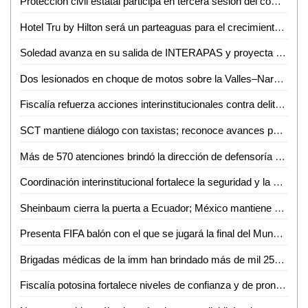
Protección civil estatal participa en tercera sesión del comité técnico estatal de manejo del fuego
Hotel Tru by Hilton será un parteaguas para el crecimiento de Ciudad Valles: Sedeco
Soledad avanza en su salida de INTERAPAS y proyecta nuevas obras para la zona oriente
Dos lesionados en choque de motos sobre la Valles–Naranjo
Fiscalía refuerza acciones interinstitucionales contra delito de extorsión
SCT mantiene diálogo con taxistas; reconoce avances pero persisten malas prácticas
Más de 570 atenciones brindó la dirección de defensoría social durante mayo y junio en Ciudad Valles
Coordinación interinstitucional fortalece la seguridad y la paz en San Luis Potosí
Sheinbaum cierra la puerta a Ecuador; México mantiene demanda internacional
Presenta FIFA balón con el que se jugará la final del Mundial 2026
Brigadas médicas de la imm han brindado más de mil 250 atenciones gratuitas en Ciudad Valles
Fiscalía potosina fortalece niveles de confianza y de pronta atención ciudadana