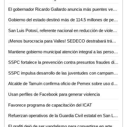
El gobernador Ricardo Gallardo anuncia más puentes vehiculares para la zona metropolitana
Gobierno del estado destinó más de 114.5 millones de pesos en créditos durante junio
San Luis Potosí, referente nacional en reducción de violencia
¡Menos burocracia para Valles! SEDECO destrabará trámites para empresarios
Mantiene gobierno municipal atención integral a las personas adultas mayores durante junio
SSPC fortalece la prevención contra presuntos fraudes digitales
SSPC impulsa desarrollo de las juventudes con campamento de verano 2026
Alcalde de Tamuín confirma oficio de Pemex sobre uso de explosivos para actividades petroleras
Usan perfiles de Facebook para generar violencia
Favorece programa de capacitación del ICAT
Refuerzan operativos de la Guardia Civil estatal en San Luis Potosí
El grafiti dejó de ser vandalismo para convertirse en arte urbano