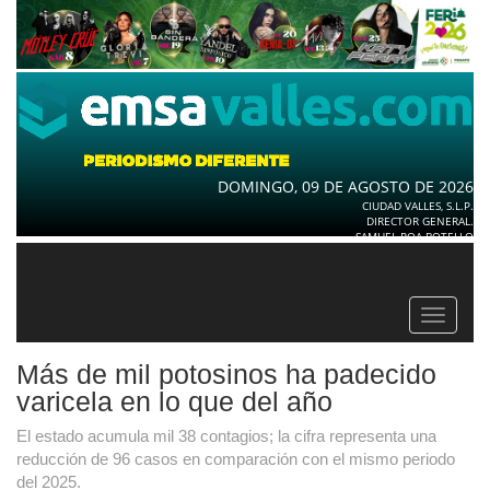
DOMINGO, 09 DE AGOSTO DE 2026
CIUDAD VALLES, S.L.P.
DIRECTOR GENERAL.
SAMUEL ROA BOTELLO
Toggle
navigat
Más de mil potosinos ha padecido
varicela en lo que del año
El estado acumula mil 38 contagios; la cifra representa una
reducción de 96 casos en comparación con el mismo periodo
del 2025.