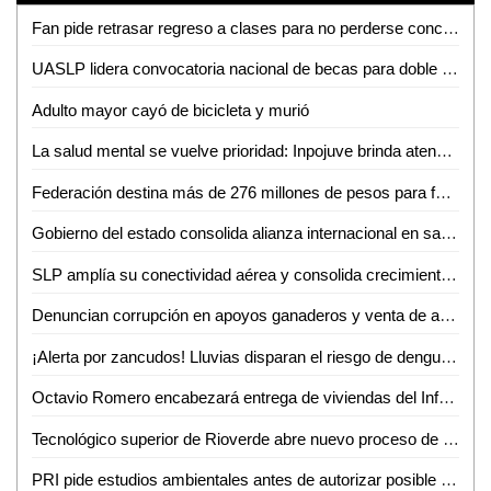
Fan pide retrasar regreso a clases para no perderse concierto de Los Tigres del Norte en la Fenapo
UASLP lidera convocatoria nacional de becas para doble titulación en ingeniería con Francia
Adulto mayor cayó de bicicleta y murió
La salud mental se vuelve prioridad: Inpojuve brinda atención psicológica en la Huasteca
Federación destina más de 276 millones de pesos para fortalecer la salud en SLP
Gobierno del estado consolida alianza internacional en salud mental
SLP amplía su conectividad aérea y consolida crecimiento turistico y económico
Denuncian corrupción en apoyos ganaderos y venta de aretes
¡Alerta por zancudos! Lluvias disparan el riesgo de dengue, zika y chikungunya
Octavio Romero encabezará entrega de viviendas del Infonavit en Ciudad Valles
Tecnológico superior de Rioverde abre nuevo proceso de admisión por alta demanda
PRI pide estudios ambientales antes de autorizar posible fracking en la Huasteca Potosina