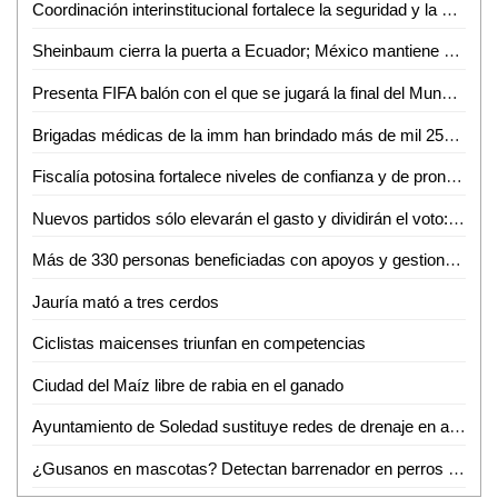
Coordinación interinstitucional fortalece la seguridad y la paz en San Luis Potosí
Sheinbaum cierra la puerta a Ecuador; México mantiene demanda internacional
Presenta FIFA balón con el que se jugará la final del Mundial 2026
Brigadas médicas de la imm han brindado más de mil 250 atenciones gratuitas en Ciudad Valles
Fiscalía potosina fortalece niveles de confianza y de pronta atención ciudadana
Nuevos partidos sólo elevarán el gasto y dividirán el voto: Carlos Solares
Más de 330 personas beneficiadas con apoyos y gestiones de atención ciudadana durante junio
Jauría mató a tres cerdos
Ciclistas maicenses triunfan en competencias
Ciudad del Maíz libre de rabia en el ganado
Ayuntamiento de Soledad sustituye redes de drenaje en apoyo a las familias
¿Gusanos en mascotas? Detectan barrenador en perros domésticos de Ciudad Valles