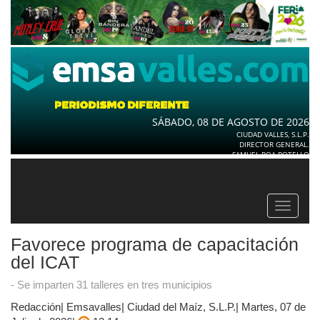
SÁBADO, 08 DE AGOSTO DE 2026
CIUDAD VALLES, S.L.P.
DIRECTOR GENERAL.
SAMUEL ROA BOTELLO
Toggle
navigat
Favorece programa de capacitación
del ICAT
- Se imparten 31 talleres en tres municipios
Redacción| Emsavalles| Ciudad del Maíz, S.L.P.| Martes, 07 de