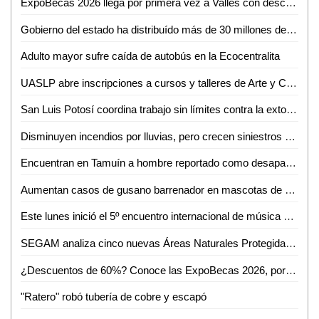
ExpoBecas 2026 llega por primera vez a Valles con descuentos de hasta 60% para estudiantes
Gobierno del estado ha distribuído más de 30 millones de litros de agua
Adulto mayor sufre caída de autobús en la Ecocentralita
UASLP abre inscripciones a cursos y talleres de Arte y Cultura para el semestre agosto-diciembre 2026
San Luis Potosí coordina trabajo sin límites contra la extorsión
Disminuyen incendios por lluvias, pero crecen siniestros en viviendas de SLP: Bomberos
Encuentran en Tamuín a hombre reportado como desaparecido en Tamasopo
Aumentan casos de gusano barrenador en mascotas de Ciudad Valles
Este lunes inició el 5º encuentro internacional de música de cámara
SEGAM analiza cinco nuevas Áreas Naturales Protegidas para frenar la deforestación en San Luis Potosí
¿Descuentos de 60%? Conoce las ExpoBecas 2026, por primera vez en Ciudad Valles
"Ratero" robó tubería de cobre y escapó