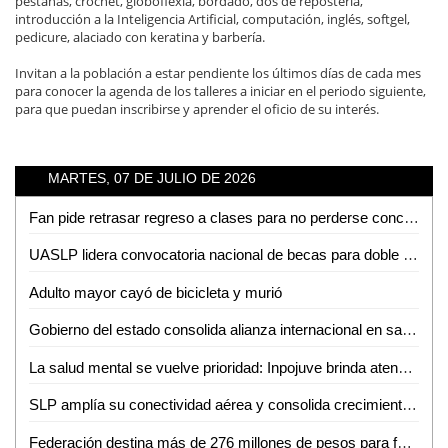
pestañas, crochet, globoflexia, bordado, dos de repostería,
introducción a la Inteligencia Artificial, computación, inglés, softgel,
pedicure, alaciado con keratina y barbería.
Invitan a la población a estar pendiente los últimos días de cada mes
para conocer la agenda de los talleres a iniciar en el periodo siguiente,
para que puedan inscribirse y aprender el oficio de su interés.
MARTES, 07 DE JULIO DE 2026
Fan pide retrasar regreso a clases para no perderse concierto de Los Tigres del Norte en la Fenapo
UASLP lidera convocatoria nacional de becas para doble titulación en ingeniería con Francia
Adulto mayor cayó de bicicleta y murió
Gobierno del estado consolida alianza internacional en salud mental
La salud mental se vuelve prioridad: Inpojuve brinda atención psicológica en la Huasteca
SLP amplía su conectividad aérea y consolida crecimiento turistico y económico
Federación destina más de 276 millones de pesos para fortalecer la salud en SLP