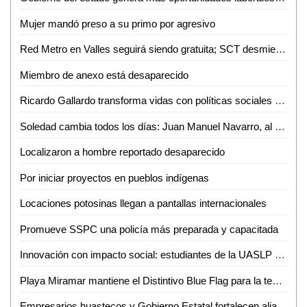
Mujer mandó preso a su primo por agresivo
Red Metro en Valles seguirá siendo gratuita; SCT desmiente cobro de 12 pesos
Miembro de anexo está desaparecido
Ricardo Gallardo transforma vidas con políticas sociales sin límites
Soledad cambia todos los días: Juan Manuel Navarro, al arrancar pavimentación en bulevar Valle de los Fantasmas
Localizaron a hombre reportado desaparecido
Por iniciar proyectos en pueblos indígenas
Locaciones potosinas llegan a pantallas internacionales
Promueve SSPC una policía más preparada y capacitada
Innovación con impacto social: estudiantes de la UASLP crean plataforma para digitalizar servicios
Playa Miramar mantiene el Distintivo Blue Flag para la temporada 2026-2027
Empresarios huastecos y Gobierno Estatal fortalecen alianza para atraer inversiones