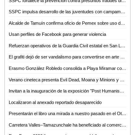
SSPC fortalece la prevención contra presuntos fraudes digitales
SSPC impulsa desarrollo de las juventudes con campamento de verano 2026
Alcalde de Tamuín confirma oficio de Pemex sobre uso de explosivos para actividades petroleras
Usan perfiles de Facebook para generar violencia
Refuerzan operativos de la Guardia Civil estatal en San Luis Potosí
El grafiti dejó de ser vandalismo para convertirse en arte urbano
Erasmo González Robledo consolida a Playa Miramar como referente nacional e internacional con el izamiento Blue Flag 2026-2027
Verano cineteca presenta Evil Dead, Moana y Minions y monstruos
Invitan a la inauguración de la exposición "Post Humanism" eros y thanatos, de Ennio Castellano
Localizaron al anexado reportado desaparecido
Presentarán el libro una mirada a nuestro pasado en el Othoniano
Carretera Valles–Tamazunchale ha beneficiado al comercio y turismo de Tamazunchale: CANACO