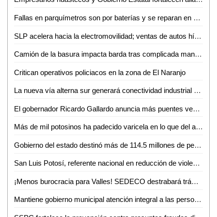
Fallas en parquímetros son por baterías y se reparan en menos de una hora: Gabriel Castañeda
SLP acelera hacia la electromovilidad; ventas de autos híbridos y eléctricos crecen 59%
Camión de la basura impacta barda tras complicada maniobra en Villas del Carmen
Critican operativos policiacos en la zona de El Naranjo
La nueva vía alterna sur generará conectividad industrial en SLP
El gobernador Ricardo Gallardo anuncia más puentes vehiculares para la zona metropolitana
Más de mil potosinos ha padecido varicela en lo que del año
Gobierno del estado destinó más de 114.5 millones de pesos en créditos durante junio
San Luis Potosí, referente nacional en reducción de violencia
¡Menos burocracia para Valles! SEDECO destrabará trámites para empresarios
Mantiene gobierno municipal atención integral a las personas adultas mayores durante junio