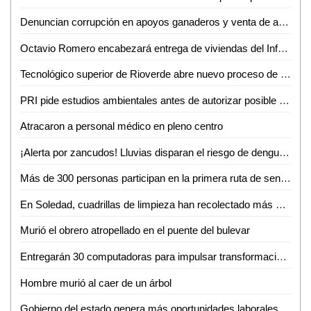
Denuncian corrupción en apoyos ganaderos y venta de aretes
Octavio Romero encabezará entrega de viviendas del Infonavit en Ciudad Valles
Tecnológico superior de Rioverde abre nuevo proceso de admisión por alta demanda
PRI pide estudios ambientales antes de autorizar posible fracking en la Huasteca Potosina
Atracaron a personal médico en pleno centro
¡Alerta por zancudos! Lluvias disparan el riesgo de dengue, zika y chikungunya
Más de 300 personas participan en la primera ruta de senderismo por la reinserción
En Soledad, cuadrillas de limpieza han recolectado más de 10 toneladas de residuos por la fiesta futbolera
Murió el obrero atropellado en el puente del bulevar
Entregarán 30 computadoras para impulsar transformación digital de negocios de la Huasteca
Hombre murió al caer de un árbol
Gobierno del estado genera más oportunidades laborales a mujeres potosinas