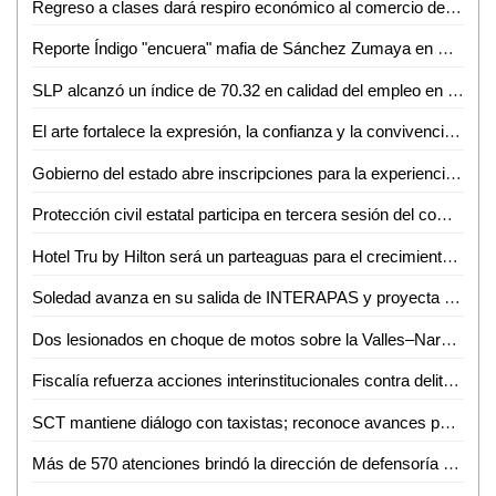
Regreso a clases dará respiro económico al comercio de Ciudad Valles: Canaco
Reporte Índigo "encuera" mafia de Sánchez Zumaya en Pemex
SLP alcanzó un índice de 70.32 en calidad del empleo en el primer trimestre de 2026
El arte fortalece la expresión, la confianza y la convivencia en la sociedad: Iraís Verástegui
Gobierno del estado abre inscripciones para la experiencia Toyota en ventas
Protección civil estatal participa en tercera sesión del comité técnico estatal de manejo del fuego
Hotel Tru by Hilton será un parteaguas para el crecimiento de Ciudad Valles: Sedeco
Soledad avanza en su salida de INTERAPAS y proyecta nuevas obras para la zona oriente
Dos lesionados en choque de motos sobre la Valles–Naranjo
Fiscalía refuerza acciones interinstitucionales contra delito de extorsión
SCT mantiene diálogo con taxistas; reconoce avances pero persisten malas prácticas
Más de 570 atenciones brindó la dirección de defensoría social durante mayo y junio en Ciudad Valles