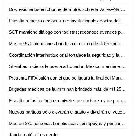
Dos lesionados en choque de motos sobre la Valles–Naranjo
Fiscalía refuerza acciones interinstitucionales contra delito de extorsión
SCT mantiene diálogo con taxistas; reconoce avances pero persisten malas prácticas
Más de 570 atenciones brindó la dirección de defensoría social durante mayo y junio en Ciudad Valles
Coordinación interinstitucional fortalece la seguridad y la paz en San Luis Potosí
Sheinbaum cierra la puerta a Ecuador; México mantiene demanda internacional
Presenta FIFA balón con el que se jugará la final del Mundial 2026
Brigadas médicas de la imm han brindado más de mil 250 atenciones gratuitas en Ciudad Valles
Fiscalía potosina fortalece niveles de confianza y de pronta atención ciudadana
Nuevos partidos sólo elevarán el gasto y dividirán el voto: Carlos Solares
Más de 330 personas beneficiadas con apoyos y gestiones de atención ciudadana durante junio
Jauría mató a tres cerdos