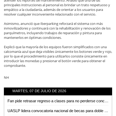
atender los reportes de mantenimiento. Añadió que una de las
principales instrucciones al personal es brindar un trato respetuoso y
empático a la ciudadanía, además de orientar a los usuarios para
resolver cualquier inconveniente relacionado con el servicio.
Asimismo, anunció que Iberparking reforzará el sistema con más
inmovilizadores y continuará con la rehabilitación y renovación de los
parquímetros, incluyendo trabajos de reparación y pintura para
mantenerlos en óptimas condiciones.
Explicó que la mayoría de los equipos fueron simplificados con una
calcomanía azul que deja visibles únicamente los botones verde y rojo,
por lo que el procedimiento para utilizarlos consiste únicamente en
introducir las monedas y presionar el botón verde para obtener el
comprobante.
NH
MARTES, 07 DE JULIO DE 2026
Fan pide retrasar regreso a clases para no perderse concierto de Los Tigres del Norte en la Fenapo
UASLP lidera convocatoria nacional de becas para doble titulación en ingeniería con Francia