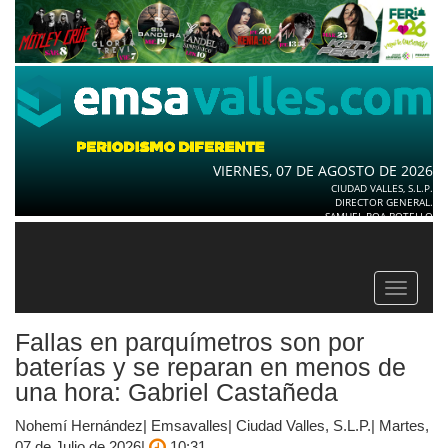
VIERNES, 07 DE AGOSTO DE 2026
CIUDAD VALLES, S.L.P.
DIRECTOR GENERAL.
SAMUEL ROA BOTELLO
Toggle
navigat
Fallas en parquímetros son por
baterías y se reparan en menos de
una hora: Gabriel Castañeda
Nohemí Hernández| Emsavalles| Ciudad Valles, S.L.P.| Martes,
07 de Julio de 2026|
10:31