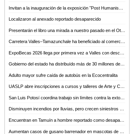
Invitan a la inauguración de la exposición "Post Humanism" eros y thanatos, de Ennio Castellano
Localizaron al anexado reportado desaparecido
Presentarán el libro una mirada a nuestro pasado en el Othoniano
Carretera Valles–Tamazunchale ha beneficiado al comercio y turismo de Tamazunchale: CANACO
ExpoBecas 2026 llega por primera vez a Valles con descuentos de hasta 60% para estudiantes
Gobierno del estado ha distribuído más de 30 millones de litros de agua
Adulto mayor sufre caída de autobús en la Ecocentralita
UASLP abre inscripciones a cursos y talleres de Arte y Cultura para el semestre agosto-diciembre 2026
San Luis Potosí coordina trabajo sin límites contra la extorsión
Disminuyen incendios por lluvias, pero crecen siniestros en viviendas de SLP: Bomberos
Encuentran en Tamuín a hombre reportado como desaparecido en Tamasopo
Aumentan casos de gusano barrenador en mascotas de Ciudad Valles