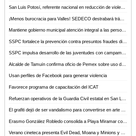
San Luis Potosí, referente nacional en reducción de violencia
¡Menos burocracia para Valles! SEDECO destrabará trámites para empresarios
Mantiene gobierno municipal atención integral a las personas adultas mayores durante junio
SSPC fortalece la prevención contra presuntos fraudes digitales
SSPC impulsa desarrollo de las juventudes con campamento de verano 2026
Alcalde de Tamuín confirma oficio de Pemex sobre uso de explosivos para actividades petroleras
Usan perfiles de Facebook para generar violencia
Favorece programa de capacitación del ICAT
Refuerzan operativos de la Guardia Civil estatal en San Luis Potosí
El grafiti dejó de ser vandalismo para convertirse en arte urbano
Erasmo González Robledo consolida a Playa Miramar como referente nacional e internacional con el izamiento Blue Flag 2026-2027
Verano cineteca presenta Evil Dead, Moana y Minions y monstruos