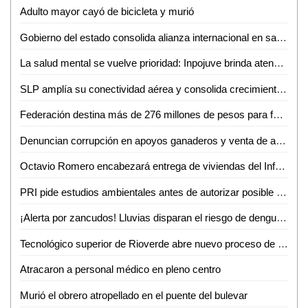
Adulto mayor cayó de bicicleta y murió
Gobierno del estado consolida alianza internacional en salud mental
La salud mental se vuelve prioridad: Inpojuve brinda atención psicológica en la Huasteca
SLP amplía su conectividad aérea y consolida crecimiento turistico y económico
Federación destina más de 276 millones de pesos para fortalecer la salud en SLP
Denuncian corrupción en apoyos ganaderos y venta de aretes
Octavio Romero encabezará entrega de viviendas del Infonavit en Ciudad Valles
PRI pide estudios ambientales antes de autorizar posible fracking en la Huasteca Potosina
¡Alerta por zancudos! Lluvias disparan el riesgo de dengue, zika y chikungunya
Tecnológico superior de Rioverde abre nuevo proceso de admisión por alta demanda
Atracaron a personal médico en pleno centro
Murió el obrero atropellado en el puente del bulevar