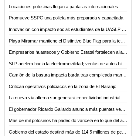
Locaciones potosinas llegan a pantallas internacionales
Promueve SSPC una policía más preparada y capacitada
Innovación con impacto social: estudiantes de la UASLP crean plataforma para digitalizar servicios
Playa Miramar mantiene el Distintivo Blue Flag para la temporada 2026-2027
Empresarios huastecos y Gobierno Estatal fortalecen alianza para atraer inversiones
SLP acelera hacia la electromovilidad; ventas de autos híbridos y eléctricos crecen 59%
Camión de la basura impacta barda tras complicada maniobra en Villas del Carmen
Critican operativos policiacos en la zona de El Naranjo
La nueva vía alterna sur generará conectividad industrial en SLP
El gobernador Ricardo Gallardo anuncia más puentes vehiculares para la zona metropolitana
Más de mil potosinos ha padecido varicela en lo que del año
Gobierno del estado destinó más de 114.5 millones de pesos en créditos durante junio