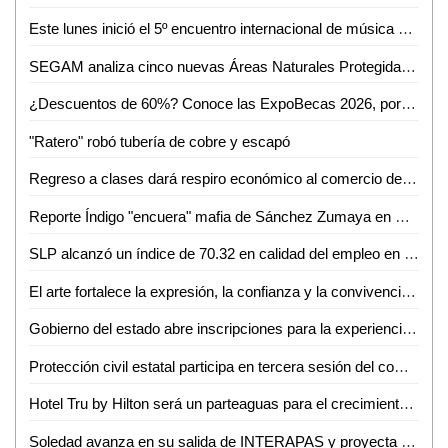
Este lunes inició el 5º encuentro internacional de música de cámara
SEGAM analiza cinco nuevas Áreas Naturales Protegidas para frenar la deforestación en San Luis Potosí
¿Descuentos de 60%? Conoce las ExpoBecas 2026, por primera vez en Ciudad Valles
"Ratero" robó tubería de cobre y escapó
Regreso a clases dará respiro económico al comercio de Ciudad Valles: Canaco
Reporte Índigo "encuera" mafia de Sánchez Zumaya en Pemex
SLP alcanzó un índice de 70.32 en calidad del empleo en el primer trimestre de 2026
El arte fortalece la expresión, la confianza y la convivencia en la sociedad: Iraís Verástegui
Gobierno del estado abre inscripciones para la experiencia Toyota en ventas
Protección civil estatal participa en tercera sesión del comité técnico estatal de manejo del fuego
Hotel Tru by Hilton será un parteaguas para el crecimiento de Ciudad Valles: Sedeco
Soledad avanza en su salida de INTERAPAS y proyecta nuevas obras para la zona oriente