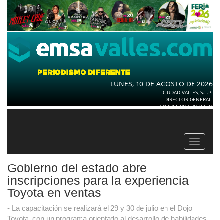
LUNES, 10 DE AGOSTO DE 2026
CIUDAD VALLES, S.L.P.
DIRECTOR GENERAL.
SAMUEL ROA BOTELLO
Toggle
navigat
Gobierno del estado abre
inscripciones para la experiencia
Toyota en ventas
- La capacitación se realizará el 29 y 30 de julio en el Dojo
Toyota, con un programa orientado al desarrollo de habilidades