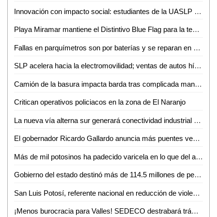
Innovación con impacto social: estudiantes de la UASLP crean plataforma para digitalizar servicios
Playa Miramar mantiene el Distintivo Blue Flag para la temporada 2026-2027
Fallas en parquímetros son por baterías y se reparan en menos de una hora: Gabriel Castañeda
SLP acelera hacia la electromovilidad; ventas de autos híbridos y eléctricos crecen 59%
Camión de la basura impacta barda tras complicada maniobra en Villas del Carmen
Critican operativos policiacos en la zona de El Naranjo
La nueva vía alterna sur generará conectividad industrial en SLP
El gobernador Ricardo Gallardo anuncia más puentes vehiculares para la zona metropolitana
Más de mil potosinos ha padecido varicela en lo que del año
Gobierno del estado destinó más de 114.5 millones de pesos en créditos durante junio
San Luis Potosí, referente nacional en reducción de violencia
¡Menos burocracia para Valles! SEDECO destrabará trámites para empresarios