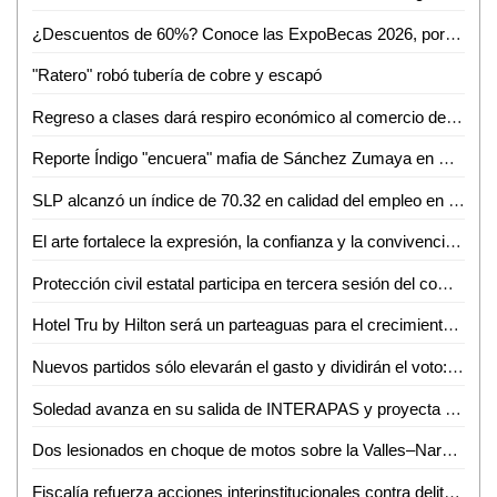
¿Descuentos de 60%? Conoce las ExpoBecas 2026, por primera vez en Ciudad Valles
"Ratero" robó tubería de cobre y escapó
Regreso a clases dará respiro económico al comercio de Ciudad Valles: Canaco
Reporte Índigo "encuera" mafia de Sánchez Zumaya en Pemex
SLP alcanzó un índice de 70.32 en calidad del empleo en el primer trimestre de 2026
El arte fortalece la expresión, la confianza y la convivencia en la sociedad: Iraís Verástegui
Protección civil estatal participa en tercera sesión del comité técnico estatal de manejo del fuego
Hotel Tru by Hilton será un parteaguas para el crecimiento de Ciudad Valles: Sedeco
Nuevos partidos sólo elevarán el gasto y dividirán el voto: Carlos Solares
Soledad avanza en su salida de INTERAPAS y proyecta nuevas obras para la zona oriente
Dos lesionados en choque de motos sobre la Valles–Naranjo
Fiscalía refuerza acciones interinstitucionales contra delito de extorsión