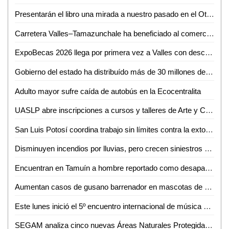
Presentarán el libro una mirada a nuestro pasado en el Othoniano
Carretera Valles–Tamazunchale ha beneficiado al comercio y turismo de Tamazunchale: CANACO
ExpoBecas 2026 llega por primera vez a Valles con descuentos de hasta 60% para estudiantes
Gobierno del estado ha distribuído más de 30 millones de litros de agua
Adulto mayor sufre caída de autobús en la Ecocentralita
UASLP abre inscripciones a cursos y talleres de Arte y Cultura para el semestre agosto-diciembre 2026
San Luis Potosí coordina trabajo sin límites contra la extorsión
Disminuyen incendios por lluvias, pero crecen siniestros en viviendas de SLP: Bomberos
Encuentran en Tamuín a hombre reportado como desaparecido en Tamasopo
Aumentan casos de gusano barrenador en mascotas de Ciudad Valles
Este lunes inició el 5º encuentro internacional de música de cámara
SEGAM analiza cinco nuevas Áreas Naturales Protegidas para frenar la deforestación en San Luis Potosí