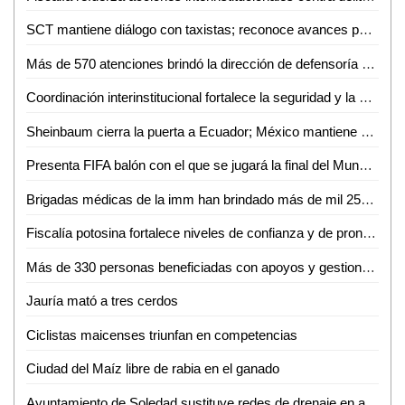
SCT mantiene diálogo con taxistas; reconoce avances pero persisten malas prácticas
Más de 570 atenciones brindó la dirección de defensoría social durante mayo y junio en Ciudad Valles
Coordinación interinstitucional fortalece la seguridad y la paz en San Luis Potosí
Sheinbaum cierra la puerta a Ecuador; México mantiene demanda internacional
Presenta FIFA balón con el que se jugará la final del Mundial 2026
Brigadas médicas de la imm han brindado más de mil 250 atenciones gratuitas en Ciudad Valles
Fiscalía potosina fortalece niveles de confianza y de pronta atención ciudadana
Más de 330 personas beneficiadas con apoyos y gestiones de atención ciudadana durante junio
Jauría mató a tres cerdos
Ciclistas maicenses triunfan en competencias
Ciudad del Maíz libre de rabia en el ganado
Ayuntamiento de Soledad sustituye redes de drenaje en apoyo a las familias