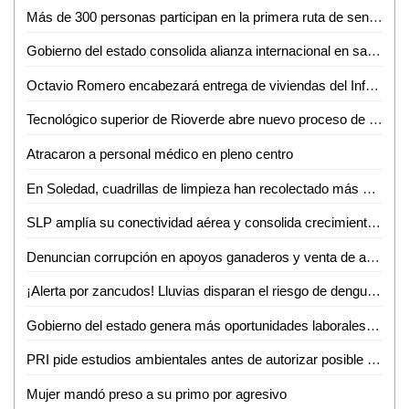
Más de 300 personas participan en la primera ruta de senderismo por la reinserción
Gobierno del estado consolida alianza internacional en salud mental
Octavio Romero encabezará entrega de viviendas del Infonavit en Ciudad Valles
Tecnológico superior de Rioverde abre nuevo proceso de admisión por alta demanda
Atracaron a personal médico en pleno centro
En Soledad, cuadrillas de limpieza han recolectado más de 10 toneladas de residuos por la fiesta futbolera
SLP amplía su conectividad aérea y consolida crecimiento turistico y económico
Denuncian corrupción en apoyos ganaderos y venta de aretes
¡Alerta por zancudos! Lluvias disparan el riesgo de dengue, zika y chikungunya
Gobierno del estado genera más oportunidades laborales a mujeres potosinas
PRI pide estudios ambientales antes de autorizar posible fracking en la Huasteca Potosina
Mujer mandó preso a su primo por agresivo