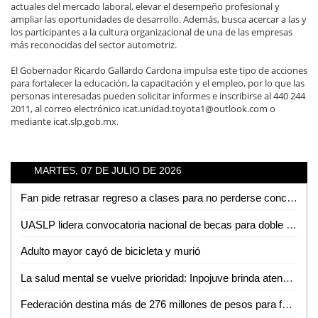
actuales del mercado laboral, elevar el desempeño profesional y
ampliar las oportunidades de desarrollo. Además, busca acercar a las y
los participantes a la cultura organizacional de una de las empresas
más reconocidas del sector automotriz.
El Gobernador Ricardo Gallardo Cardona impulsa este tipo de acciones
para fortalecer la educación, la capacitación y el empleo, por lo que las
personas interesadas pueden solicitar informes e inscribirse al 440 244
2011, al correo electrónico icat.unidad.toyota1@outlook.com o
mediante icat.slp.gob.mx.
MARTES, 07 DE JULIO DE 2026
Fan pide retrasar regreso a clases para no perderse concierto de Los Tigres del Norte en la Fenapo
UASLP lidera convocatoria nacional de becas para doble titulación en ingeniería con Francia
Adulto mayor cayó de bicicleta y murió
La salud mental se vuelve prioridad: Inpojuve brinda atención psicológica en la Huasteca
Federación destina más de 276 millones de pesos para fortalecer la salud en SLP