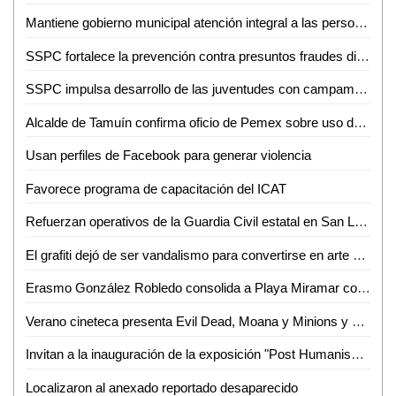
Mantiene gobierno municipal atención integral a las personas adultas mayores durante junio
SSPC fortalece la prevención contra presuntos fraudes digitales
SSPC impulsa desarrollo de las juventudes con campamento de verano 2026
Alcalde de Tamuín confirma oficio de Pemex sobre uso de explosivos para actividades petroleras
Usan perfiles de Facebook para generar violencia
Favorece programa de capacitación del ICAT
Refuerzan operativos de la Guardia Civil estatal en San Luis Potosí
El grafiti dejó de ser vandalismo para convertirse en arte urbano
Erasmo González Robledo consolida a Playa Miramar como referente nacional e internacional con el izamiento Blue Flag 2026-2027
Verano cineteca presenta Evil Dead, Moana y Minions y monstruos
Invitan a la inauguración de la exposición "Post Humanism" eros y thanatos, de Ennio Castellano
Localizaron al anexado reportado desaparecido