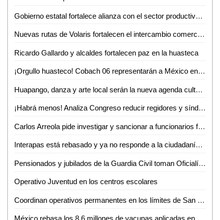
Gobierno estatal fortalece alianza con el sector productivo para impulsar crecimiento económico
Nuevas rutas de Volaris fortalecen el intercambio comercial y turístico de San Luis Potosí
Ricardo Gallardo y alcaldes fortalecen paz en la huasteca
¡Orgullo huasteco! Cobach 06 representarán a México en Brasil
Huapango, danza y arte local serán la nueva agenda cultural en Ciudad Valles
¡Habrá menos! Analiza Congreso reducir regidores y síndicos; reforma entraría en vigor hasta 2030
Carlos Arreola pide investigar y sancionar a funcionarios federales que incumplan con su labor
Interapas está rebasado y ya no responde a la ciudadanía: Luis Fernando Gámez
Pensionados y jubilados de la Guardia Civil toman Oficialía Mayor por incumplimiento de aumento salarial
Operativo Juventud en los centros escolares
Coordinan operativos permanentes en los límites de San Luis Potosí y Zacatecas
México rebasa los 8.6 millones de vacunas aplicadas en poco más de un mes