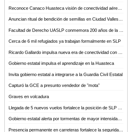
Reconoce Canaco Huasteca visión de conectividad aérea de Gallardo para SLP
Anuncian ritual de bendición de semillas en Ciudad Valles para el 24 de junio
Facultad de Derecho UASLP conmemora 200 años de la primera Cátedra Prima de Leyes
Cerca de 6 mil refugiados ya trabajan formalmente en SLP
Ricardo Gallardo impulsa nueva era de conectividad con ampliación de rutas de Volaris
Gobierno estatal impulsa el aprendizaje en la Huasteca
Invita gobierno estatal a integrarse a la Guardia Civil Estatal
Capturó la GCE a presunto vendedor de "mota"
Graves en volcadura
Llegada de 5 nuevos vuelos fortalece la posición de SLP como destino turístico y de negocios
Gobierno estatal alerta por tormentas de mayor intensidad durante la noche
Presencia permanente en carreteras fortalece la seguridad de las familias potosinas