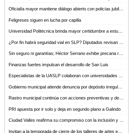
Oficialía mayor mantiene diálogo abierto con policías jubilados y pensionados
Feligreses siguen en lucha por capilla
Universidad Politécnica brinda mayor certidumbre a estudiantes
¿Por fin habrá seguridad vial en SLP? Diputados revisan a marchas forzadas "Ley Santi"
Sin seguro ni garantías; Héctor Serrano exhibe precaria realidad de prensa potosina
Finanzas fuertes impulsan el desarrollo de San Luis
Especialistas de la UASLP colaboran con universidades de Estados Unidos en investigación sobre chikungunya
Gobierno municipal atiende denuncia por depósito irregular de basura en Villas del Real de Santiago
Rastro municipal continúa con acciones preventivas y de concientización contra el gusano barrenador del ganado
PRI apuesta por ir solo y deja en segundo plano a Galindo
Ciudad Valles reafirma su compromiso con la inclusión y el respeto a la diversidad
Invitan a la temporada de cierre de los talleres de artes escénicas, danza y teatro en el CeartSLP