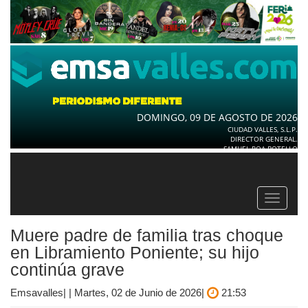
DOMINGO, 09 DE AGOSTO DE 2026
CIUDAD VALLES, S.L.P.
DIRECTOR GENERAL.
SAMUEL ROA BOTELLO
Toggle
navigat
Muere padre de familia tras choque
en Libramiento Poniente; su hijo
continúa grave
Emsavalles| | Martes, 02 de Junio de 2026|
21:53