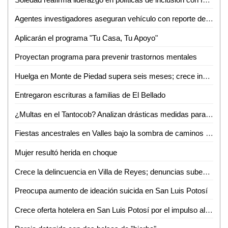
Agentes investigadores aseguran vehículo con reporte de robo en Tamazunchale
Aplicarán el programa "Tu Casa, Tu Apoyo"
Proyectan programa para prevenir trastornos mentales
Huelga en Monte de Piedad supera seis meses; crece incertidumbre por prendas empeñadas
Entregaron escrituras a familias de El Bellado
¿Multas en el Tantocob? Analizan drásticas medidas para cuidar áreas verdes
Fiestas ancestrales en Valles bajo la sombra de caminos destrozados
Mujer resultó herida en choque
Crece la delincuencia en Villa de Reyes; denuncias suben 33% en un año
Preocupa aumento de ideación suicida en San Luis Potosí
Crece oferta hotelera en San Luis Potosí por el impulso al turismo de Ricardo Gallardo