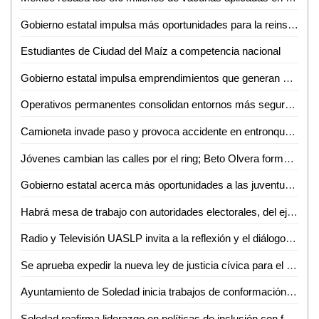
Gobierno estatal impulsa más oportunidades para la reinserción social de mujeres
Estudiantes de Ciudad del Maíz a competencia nacional
Gobierno estatal impulsa emprendimientos que generan más empleo
Operativos permanentes consolidan entornos más seguros en todo el estado
Camioneta invade paso y provoca accidente en entronque carretero
Jóvenes cambian las calles por el ring; Beto Olvera forma nueva generación de atletas en Valles
Gobierno estatal acerca más oportunidades a las juventudes de la región media
Habrá mesa de trabajo con autoridades electorales, del ejecutivo e instancias diversas sobre la reforma electoral en curso: Dip. Héctor Serrano Cortés
Radio y Televisión UASLP invita a la reflexión y el diálogo sobre la diversidad con la 6ª Jornada Radiofónica "Mes del Orgullo"
Se aprueba expedir la nueva ley de justicia cívica para el estado y municipios de San Luis Potosí
Ayuntamiento de Soledad inicia trabajos de conformación de segundo informe de gobierno
Soledad reafirma liderazgo en políticas de inclusión con feria nacional del empleo 2026