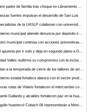
Muere padre de familia tras choque en Libramiento Poniente; su hijo continúa grave
anzas fuertes impulsan el desarrollo de San Luis
Especialistas de la UASLP colaboran con universidades de Estados Unidos en investigación sobre chikungunya
Gobierno municipal atiende denuncia por depósito irregular de basura en Villas del Real de Santiago
Rastro municipal continúa con acciones preventivas y de concientización contra el gusano barrenador del ganado
PRI apuesta por ir solo y deja en segundo plano a Galindo
Ciudad Valles reafirma su compromiso con la inclusión y el respeto a la diversidad
Invitan a la temporada de cierre de los talleres de artes escénicas, danza y teatro en el CeartSLP
Gobierno estatal fortalece alianza con el sector productivo para impulsar crecimiento económico
Nuevas rutas de Volaris fortalecen el intercambio comercial y turístico de San Luis Potosí
Ricardo Gallardo y alcaldes fortalecen paz en la huasteca
¡Orgullo huasteco! Cobach 06 representarán a México en Brasil