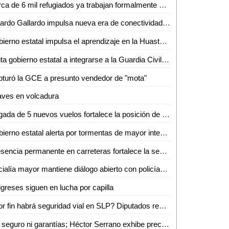
Cerca de 6 mil refugiados ya trabajan formalmente en SLP
Ricardo Gallardo impulsa nueva era de conectividad con ampliación de rutas de Volaris
Gobierno estatal impulsa el aprendizaje en la Huasteca
Invita gobierno estatal a integrarse a la Guardia Civil Estatal
turó la GCE a presunto vendedor de "mota"
aves en volcadura
Llegada de 5 nuevos vuelos fortalece la posición de SLP como destino turístico y de negocios
Gobierno estatal alerta por tormentas de mayor intensidad durante la noche
Presencia permanente en carreteras fortalece la seguridad de las familias potosinas
Oficialía mayor mantiene diálogo abierto con policías jubilados y pensionados
igreses siguen en lucha por capilla
¿Por fin habrá seguridad vial en SLP? Diputados revisan a marchas forzadas "Ley Santi"
Sin seguro ni garantías; Héctor Serrano exhibe precaria realidad de prensa potosina