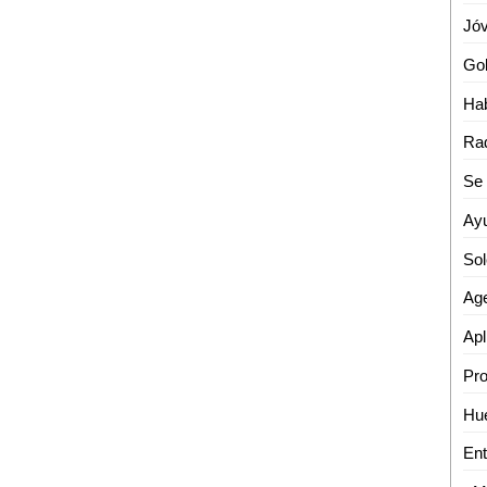
Apl
Ent