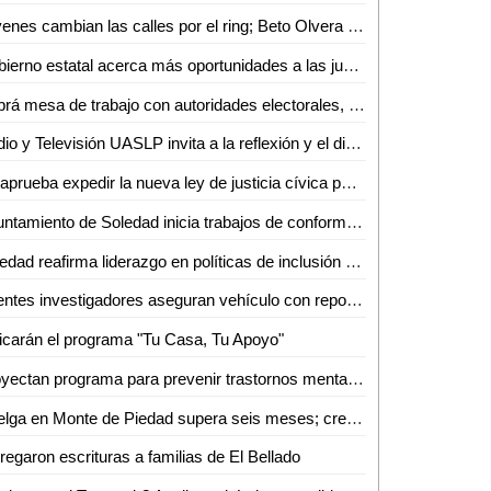
Jóvenes cambian las calles por el ring; Beto Olvera forma nueva generación de atletas en Valles
Gobierno estatal acerca más oportunidades a las juventudes de la región media
Habrá mesa de trabajo con autoridades electorales, del ejecutivo e instancias diversas sobre la reforma electoral en curso: Dip. Héctor Serrano Cortés
Radio y Televisión UASLP invita a la reflexión y el diálogo sobre la diversidad con la 6ª Jornada Radiofónica "Mes del Orgullo"
Se aprueba expedir la nueva ley de justicia cívica para el estado y municipios de San Luis Potosí
Ayuntamiento de Soledad inicia trabajos de conformación de segundo informe de gobierno
Soledad reafirma liderazgo en políticas de inclusión con feria nacional del empleo 2026
Agentes investigadores aseguran vehículo con reporte de robo en Tamazunchale
icarán el programa "Tu Casa, Tu Apoyo"
Proyectan programa para prevenir trastornos mentales
Huelga en Monte de Piedad supera seis meses; crece incertidumbre por prendas empeñadas
regaron escrituras a familias de El Bellado