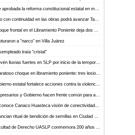
Fue aprobada la reforma constitucional estatal en materia electoral
Solo con continuidad en las obras podrá avanzar Tamuín, afirma exalcalde
Choque frontal en el Libramiento Poniente deja dos motociclistas inconscientes
turaron a "narco" en Villa Juárez
empleado traía "cristal"
Prevén lluvias fuertes en SLP por inicio de la temporada de huracanes
Aparatoso choque en libramiento poniente: tres lesionados, dos de ellos graves
Gobierno estatal fortalece acciones contra la violencia de género
Empresarios y Gobierno hacen frente común para atraer nuevas empresas a SLP
Reconoce Canaco Huasteca visión de conectividad aérea de Gallardo para SLP
Anuncian ritual de bendición de semillas en Ciudad Valles para el 24 de junio
Facultad de Derecho UASLP conmemora 200 años de la primera Cátedra Prima de Leyes