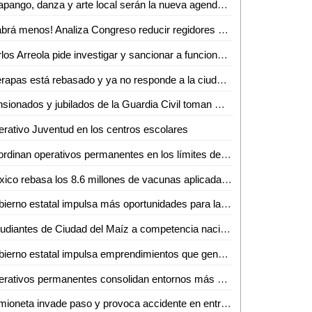
Huapango, danza y arte local serán la nueva agenda cultural en Ciudad Valles
¡Habrá menos! Analiza Congreso reducir regidores y síndicos; reforma entraría en vigor hasta 2030
Carlos Arreola pide investigar y sancionar a funcionarios federales que incumplan con su labor
Interapas está rebasado y ya no responde a la ciudadanía: Luis Fernando Gámez
Pensionados y jubilados de la Guardia Civil toman Oficialía Mayor por incumplimiento de aumento salarial
rativo Juventud en los centros escolares
Coordinan operativos permanentes en los límites de San Luis Potosí y Zacatecas
México rebasa los 8.6 millones de vacunas aplicadas en poco más de un mes
Gobierno estatal impulsa más oportunidades para la reinserción social de mujeres
Estudiantes de Ciudad del Maíz a competencia nacional
Gobierno estatal impulsa emprendimientos que generan más empleo
Operativos permanentes consolidan entornos más seguros en todo el estado
Camioneta invade paso y provoca accidente en entronque carretero