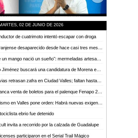
MARTES, 02 DE JUNIO DE 2026
ductor de cuatrimoto intentó escapar con droga
Naranjense desaparecido desde hace casi tres meses
"De un mango nació un sueño": mermeladas artesanales de Cerritos ya llegan hasta EUA
Fito Jiménez buscará una candidatura de Morena en 2027
Lluvias retrasan zafra en Ciudad Valles; faltan hasta 60 mil toneladas por cosechar
Arranca venta de boletos para el palenque Fenapo 2026
Turismo en Valles pone orden: Habrá nuevas exigencias para Airbnb, guías y parajes
ociclista ebrio fue detenido
ult invita a recorrido por la calzada de Guadalupe
censes participaron en el Serial Trail Mágico