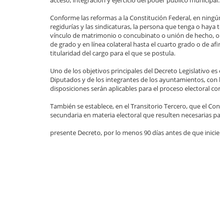
acceso, integración y ejercicio del poder público municipal.
Conforme las reformas a la Constitución Federal, en ningún 
regidurías y las sindicaturas, la persona que tenga o haya t
vínculo de matrimonio o concubinato o unión de hecho, o d
de grado y en línea colateral hasta el cuarto grado o de af
titularidad del cargo para el que se postula.
Uno de los objetivos principales del Decreto Legislativo es 
Diputados y de los integrantes de los ayuntamientos, con
disposiciones serán aplicables para el proceso electoral co
También se establece, en el Transitorio Tercero, que el Con
secundaria en materia electoral que resulten necesarias p
presente Decreto, por lo menos 90 días antes de que inicie 