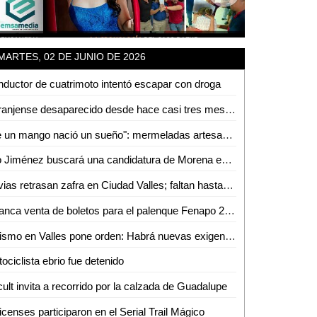
MARTES, 02 DE JUNIO DE 2026
ductor de cuatrimoto intentó escapar con droga
Naranjense desaparecido desde hace casi tres meses
"De un mango nació un sueño": mermeladas artesanales de Cerritos ya llegan hasta EUA
Fito Jiménez buscará una candidatura de Morena en 2027
Lluvias retrasan zafra en Ciudad Valles; faltan hasta 60 mil toneladas por cosechar
Arranca venta de boletos para el palenque Fenapo 2026
Turismo en Valles pone orden: Habrá nuevas exigencias para Airbnb, guías y parajes
ociclista ebrio fue detenido
ult invita a recorrido por la calzada de Guadalupe
censes participaron en el Serial Trail Mágico