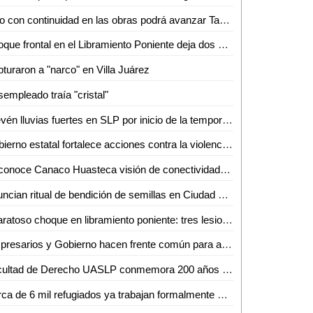
Solo con continuidad en las obras podrá avanzar Tamuín, afirma exalcalde
Choque frontal en el Libramiento Poniente deja dos motociclistas inconscientes
turaron a "narco" en Villa Juárez
empleado traía "cristal"
Prevén lluvias fuertes en SLP por inicio de la temporada de huracanes
Gobierno estatal fortalece acciones contra la violencia de género
Reconoce Canaco Huasteca visión de conectividad aérea de Gallardo para SLP
Anuncian ritual de bendición de semillas en Ciudad Valles para el 24 de junio
Aparatoso choque en libramiento poniente: tres lesionados, dos de ellos graves
Empresarios y Gobierno hacen frente común para atraer nuevas empresas a SLP
Facultad de Derecho UASLP conmemora 200 años de la primera Cátedra Prima de Leyes
Cerca de 6 mil refugiados ya trabajan formalmente en SLP