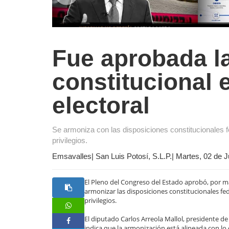
Fue aprobada l
constitucional 
electoral
Se armoniza con las disposiciones constitucionales 
privilegios.
Emsavalles| San Luis Potosí, S.L.P.| Martes, 02 de 
El Pleno del Congreso del Estado aprobó, por may
armonizar las disposiciones constitucionales fe
privilegios.
El diputado Carlos Arreola Mallol, presidente d
indica que la armonización está alineada con lo e