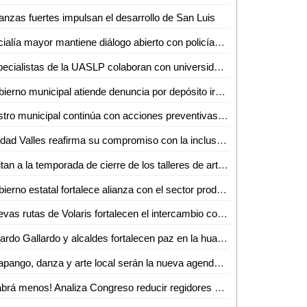
anzas fuertes impulsan el desarrollo de San Luis
Oficialía mayor mantiene diálogo abierto con policías jubilados y pensionados
Especialistas de la UASLP colaboran con universidades de Estados Unidos en investigación sobre chikungunya
Gobierno municipal atiende denuncia por depósito irregular de basura en Villas del Real de Santiago
Rastro municipal continúa con acciones preventivas y de concientización contra el gusano barrenador del ganado
Ciudad Valles reafirma su compromiso con la inclusión y el respeto a la diversidad
Invitan a la temporada de cierre de los talleres de artes escénicas, danza y teatro en el CeartSLP
Gobierno estatal fortalece alianza con el sector productivo para impulsar crecimiento económico
Nuevas rutas de Volaris fortalecen el intercambio comercial y turístico de San Luis Potosí
Ricardo Gallardo y alcaldes fortalecen paz en la huasteca
Huapango, danza y arte local serán la nueva agenda cultural en Ciudad Valles
¡Habrá menos! Analiza Congreso reducir regidores y síndicos; reforma entraría en vigor hasta 2030