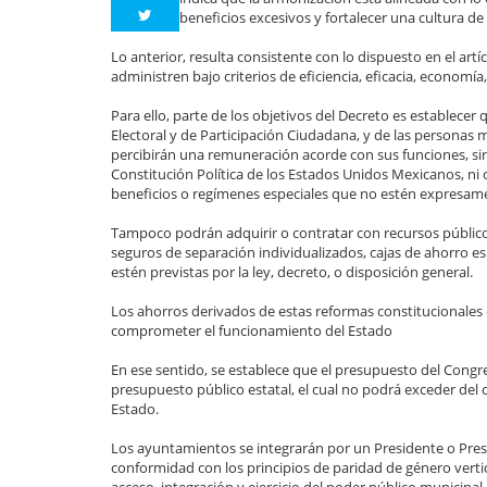
beneficios excesivos y fortalecer una cultura de
Lo anterior, resulta consistente con lo dispuesto en el artí
administren bajo criterios de eficiencia, eficacia, economí
Para ello, parte de los objetivos del Decreto es establecer
Electoral y de Participación Ciudadana, y de las personas m
percibirán una remuneración acorde con sus funciones, sin 
Constitución Política de los Estados Unidos Mexicanos, ni
beneficios o regímenes especiales que no estén expresamen
Tampoco podrán adquirir o contratar con recursos público
seguros de separación individualizados, cajas de ahorro es
estén previstas por la ley, decreto, o disposición general.
Los ahorros derivados de estas reformas constitucionales ev
comprometer el funcionamiento del Estado
En ese sentido, se establece que el presupuesto del Cong
presupuesto público estatal, el cual no podrá exceder del 
Estado.
Los ayuntamientos se integrarán por un Presidente o Presi
conformidad con los principios de paridad de género vertic