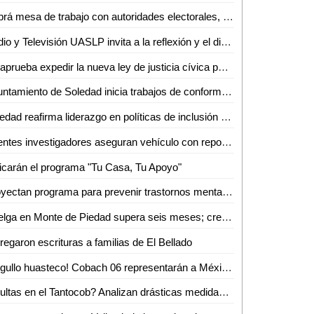
Habrá mesa de trabajo con autoridades electorales, del ejecutivo e instancias diversas sobre la reforma electoral en curso: Dip. Héctor Serrano Cortés
Radio y Televisión UASLP invita a la reflexión y el diálogo sobre la diversidad con la 6ª Jornada Radiofónica "Mes del Orgullo"
Se aprueba expedir la nueva ley de justicia cívica para el estado y municipios de San Luis Potosí
Ayuntamiento de Soledad inicia trabajos de conformación de segundo informe de gobierno
Soledad reafirma liderazgo en políticas de inclusión con feria nacional del empleo 2026
Agentes investigadores aseguran vehículo con reporte de robo en Tamazunchale
icarán el programa "Tu Casa, Tu Apoyo"
Proyectan programa para prevenir trastornos mentales
Huelga en Monte de Piedad supera seis meses; crece incertidumbre por prendas empeñadas
regaron escrituras a familias de El Bellado
¡Orgullo huasteco! Cobach 06 representarán a México en Brasil
¿Multas en el Tantocob? Analizan drásticas medidas para cuidar áreas verdes