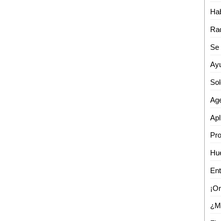
Apl
Ent