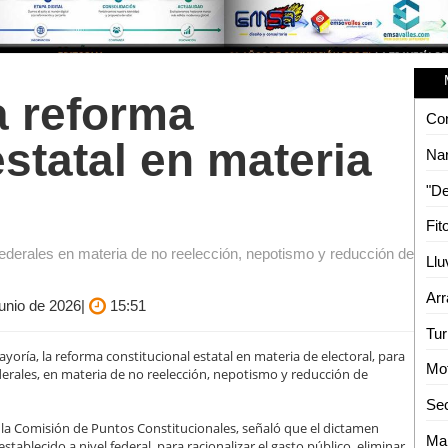
a reforma
Con
estatal en materia
federales en materia de no reelección, nepotismo y reducción de
Junio de 2026|
15:51
oría, la reforma constitucional estatal en materia de electoral, para
Mot
derales, en materia de no reelección, nepotismo y reducción de
Sec
e la Comisión de Puntos Constitucionales, señaló que el dictamen
Mai
stablecido a nivel federal, para racionalizar el gasto público, eliminar