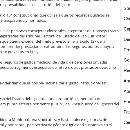
 responsabilidad en la ejecución del gasto.
culo 134 constitucional, que obliga a que los recursos públicos se
a, transparencia y honradez.
Cap
 que las personas consejeras electorales integrantes del Consejo Estatal
agistradas del Tribunal Electoral del Estado de San Luis Potosí,
Des
que pueda exceder del límite previsto en el artículo 127 de la
 comprender prestaciones extraordinarias, seguros, bonos, apoyos,
te previstos en la ley.
s, seguros de gastos médicos, de vida o de pensiones privadas,
peciales, regímenes especiales de retiro u otras prestaciones que no
idencian que es posible racionalizar el gasto institucional sin
reso del Estado debe guardar una proporción coherente con el
cero punto setenta por ciento (0.70 %) del Presupuesto de Egresos del
denta Municipal, una sindicatura y hasta quince regidurías, de
al y horizontal, perspectiva de género e igualdad sustantiva en el