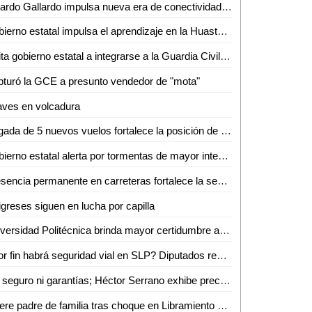
Ricardo Gallardo impulsa nueva era de conectividad con ampliación de rutas de Volaris
Gobierno estatal impulsa el aprendizaje en la Huasteca
Invita gobierno estatal a integrarse a la Guardia Civil Estatal
turó la GCE a presunto vendedor de "mota"
aves en volcadura
Llegada de 5 nuevos vuelos fortalece la posición de SLP como destino turístico y de negocios
Gobierno estatal alerta por tormentas de mayor intensidad durante la noche
Presencia permanente en carreteras fortalece la seguridad de las familias potosinas
igreses siguen en lucha por capilla
Universidad Politécnica brinda mayor certidumbre a estudiantes
¿Por fin habrá seguridad vial en SLP? Diputados revisan a marchas forzadas "Ley Santi"
Sin seguro ni garantías; Héctor Serrano exhibe precaria realidad de prensa potosina
Muere padre de familia tras choque en Libramiento Poniente; su hijo continúa grave