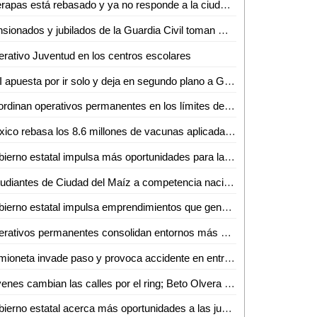
Interapas está rebasado y ya no responde a la ciudadanía: Luis Fernando Gámez
Pensionados y jubilados de la Guardia Civil toman Oficialía Mayor por incumplimiento de aumento salarial
rativo Juventud en los centros escolares
PRI apuesta por ir solo y deja en segundo plano a Galindo
Coordinan operativos permanentes en los límites de San Luis Potosí y Zacatecas
México rebasa los 8.6 millones de vacunas aplicadas en poco más de un mes
Gobierno estatal impulsa más oportunidades para la reinserción social de mujeres
Estudiantes de Ciudad del Maíz a competencia nacional
Gobierno estatal impulsa emprendimientos que generan más empleo
Operativos permanentes consolidan entornos más seguros en todo el estado
Camioneta invade paso y provoca accidente en entronque carretero
Jóvenes cambian las calles por el ring; Beto Olvera forma nueva generación de atletas en Valles
Gobierno estatal acerca más oportunidades a las juventudes de la región media