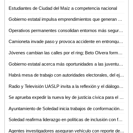
Estudiantes de Ciudad del Maíz a competencia nacional
Gobierno estatal impulsa emprendimientos que generan más empleo
Operativos permanentes consolidan entornos más seguros en todo el estado
Camioneta invade paso y provoca accidente en entronque carretero
Jóvenes cambian las calles por el ring; Beto Olvera forma nueva generación de atletas en Valles
Gobierno estatal acerca más oportunidades a las juventudes de la región media
Habrá mesa de trabajo con autoridades electorales, del ejecutivo e instancias diversas sobre la reforma electoral en curso: Dip. Héctor Serrano Cortés
Radio y Televisión UASLP invita a la reflexión y el diálogo sobre la diversidad con la 6ª Jornada Radiofónica "Mes del Orgullo"
Se aprueba expedir la nueva ley de justicia cívica para el estado y municipios de San Luis Potosí
Ayuntamiento de Soledad inicia trabajos de conformación de segundo informe de gobierno
Soledad reafirma liderazgo en políticas de inclusión con feria nacional del empleo 2026
Agentes investigadores aseguran vehículo con reporte de robo en Tamazunchale