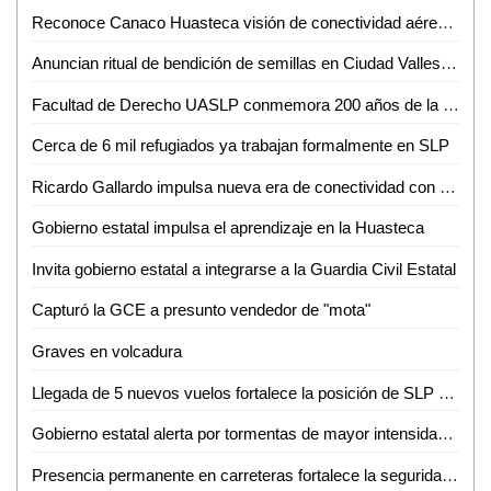
Reconoce Canaco Huasteca visión de conectividad aérea de Gallardo para SLP
Anuncian ritual de bendición de semillas en Ciudad Valles para el 24 de junio
Facultad de Derecho UASLP conmemora 200 años de la primera Cátedra Prima de Leyes
Cerca de 6 mil refugiados ya trabajan formalmente en SLP
Ricardo Gallardo impulsa nueva era de conectividad con ampliación de rutas de Volaris
Gobierno estatal impulsa el aprendizaje en la Huasteca
Invita gobierno estatal a integrarse a la Guardia Civil Estatal
Capturó la GCE a presunto vendedor de "mota"
Graves en volcadura
Llegada de 5 nuevos vuelos fortalece la posición de SLP como destino turístico y de negocios
Gobierno estatal alerta por tormentas de mayor intensidad durante la noche
Presencia permanente en carreteras fortalece la seguridad de las familias potosinas