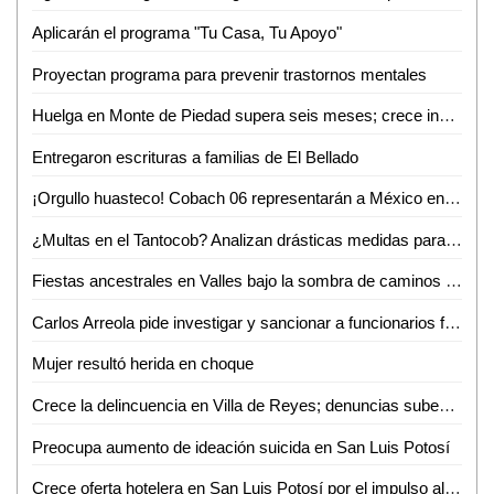
Aplicarán el programa "Tu Casa, Tu Apoyo"
Proyectan programa para prevenir trastornos mentales
Huelga en Monte de Piedad supera seis meses; crece incertidumbre por prendas empeñadas
Entregaron escrituras a familias de El Bellado
¡Orgullo huasteco! Cobach 06 representarán a México en Brasil
¿Multas en el Tantocob? Analizan drásticas medidas para cuidar áreas verdes
Fiestas ancestrales en Valles bajo la sombra de caminos destrozados
Carlos Arreola pide investigar y sancionar a funcionarios federales que incumplan con su labor
Mujer resultó herida en choque
Crece la delincuencia en Villa de Reyes; denuncias suben 33% en un año
Preocupa aumento de ideación suicida en San Luis Potosí
Crece oferta hotelera en San Luis Potosí por el impulso al turismo de Ricardo Gallardo