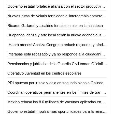
Gobierno estatal fortalece alianza con el sector productivo para impulsar crecimiento económico
Nuevas rutas de Volaris fortalecen el intercambio comercial y turístico de San Luis Potosí
Ricardo Gallardo y alcaldes fortalecen paz en la huasteca
Huapango, danza y arte local serán la nueva agenda cultural en Ciudad Valles
¡Habrá menos! Analiza Congreso reducir regidores y síndicos; reforma entraría en vigor hasta 2030
Interapas está rebasado y ya no responde a la ciudadanía: Luis Fernando Gámez
Pensionados y jubilados de la Guardia Civil toman Oficialía Mayor por incumplimiento de aumento salarial
Operativo Juventud en los centros escolares
PRI apuesta por ir solo y deja en segundo plano a Galindo
Coordinan operativos permanentes en los límites de San Luis Potosí y Zacatecas
México rebasa los 8.6 millones de vacunas aplicadas en poco más de un mes
Gobierno estatal impulsa más oportunidades para la reinserción social de mujeres