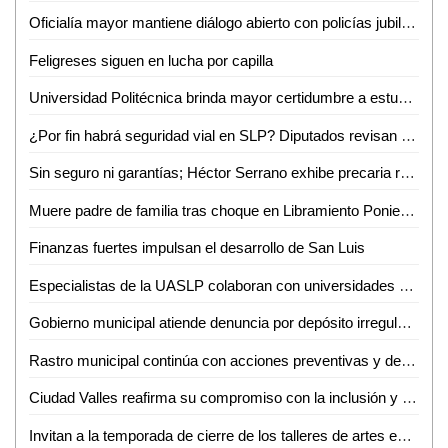
Oficialía mayor mantiene diálogo abierto con policías jubilados y pensionados
Feligreses siguen en lucha por capilla
Universidad Politécnica brinda mayor certidumbre a estudiantes
¿Por fin habrá seguridad vial en SLP? Diputados revisan a marchas forzadas "Ley Santi"
Sin seguro ni garantías; Héctor Serrano exhibe precaria realidad de prensa potosina
Muere padre de familia tras choque en Libramiento Poniente; su hijo continúa grave
Finanzas fuertes impulsan el desarrollo de San Luis
Especialistas de la UASLP colaboran con universidades de Estados Unidos en investigación sobre chikungunya
Gobierno municipal atiende denuncia por depósito irregular de basura en Villas del Real de Santiago
Rastro municipal continúa con acciones preventivas y de concientización contra el gusano barrenador del ganado
Ciudad Valles reafirma su compromiso con la inclusión y el respeto a la diversidad
Invitan a la temporada de cierre de los talleres de artes escénicas, danza y teatro en el CeartSLP