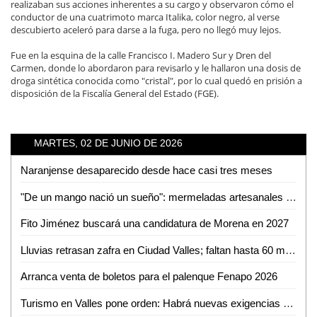
realizaban sus acciones inherentes a su cargo y observaron cómo el
conductor de una cuatrimoto marca Italika, color negro, al verse
descubierto aceleró para darse a la fuga, pero no llegó muy lejos.
Fue en la esquina de la calle Francisco I. Madero Sur y Dren del
Carmen, donde lo abordaron para revisarlo y le hallaron una dosis de
droga sintética conocida como "cristal", por lo cual quedó en prisión a
disposición de la Fiscalía General del Estado (FGE).
MARTES, 02 DE JUNIO DE 2026
Naranjense desaparecido desde hace casi tres meses
"De un mango nació un sueño": mermeladas artesanales de Cerritos ya llegan hasta EUA
Fito Jiménez buscará una candidatura de Morena en 2027
Lluvias retrasan zafra en Ciudad Valles; faltan hasta 60 mil toneladas por cosechar
Arranca venta de boletos para el palenque Fenapo 2026
Turismo en Valles pone orden: Habrá nuevas exigencias para Airbnb, guías y parajes