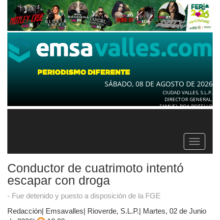
SÁBADO, 08 DE AGOSTO DE 2026
CIUDAD VALLES, S.L.P.
DIRECTOR GENERAL.
SAMUEL ROA BOTELLO
Toggle
navigat
Conductor de cuatrimoto intentó
escapar con droga
- Fue detenido y puesto a disposición de la FGE
Redacción| Emsavalles| Rioverde, S.L.P.| Martes, 02 de Junio