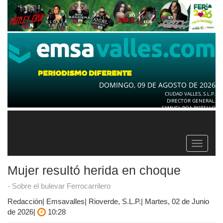
DOMINGO, 09 DE AGOSTO DE 2026
CIUDAD VALLES, S.L.P.
DIRECTOR GENERAL.
SAMUEL ROA BOTELLO
Toggle
navigat
Mujer resultó herida en choque
- Sobre el bulevar Ferrocarrilero
Redacción| Emsavalles| Rioverde, S.L.P.| Martes, 02 de Junio
de 2026|
10:28