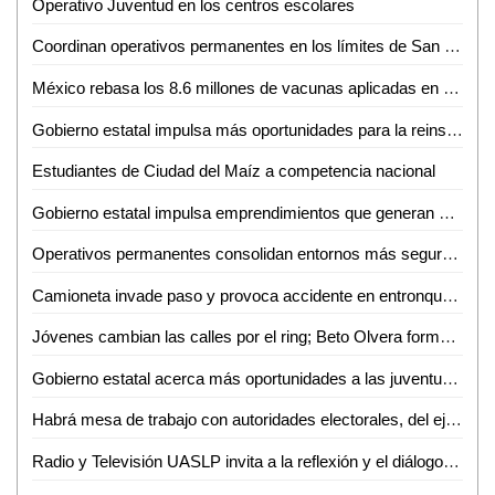
Operativo Juventud en los centros escolares
Coordinan operativos permanentes en los límites de San Luis Potosí y Zacatecas
México rebasa los 8.6 millones de vacunas aplicadas en poco más de un mes
Gobierno estatal impulsa más oportunidades para la reinserción social de mujeres
Estudiantes de Ciudad del Maíz a competencia nacional
Gobierno estatal impulsa emprendimientos que generan más empleo
Operativos permanentes consolidan entornos más seguros en todo el estado
Camioneta invade paso y provoca accidente en entronque carretero
Jóvenes cambian las calles por el ring; Beto Olvera forma nueva generación de atletas en Valles
Gobierno estatal acerca más oportunidades a las juventudes de la región media
Habrá mesa de trabajo con autoridades electorales, del ejecutivo e instancias diversas sobre la reforma electoral en curso: Dip. Héctor Serrano Cortés
Radio y Televisión UASLP invita a la reflexión y el diálogo sobre la diversidad con la 6ª Jornada Radiofónica "Mes del Orgullo"