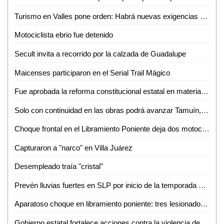
Turismo en Valles pone orden: Habrá nuevas exigencias para Airbnb, guías y parajes
Motociclista ebrio fue detenido
Secult invita a recorrido por la calzada de Guadalupe
Maicenses participaron en el Serial Trail Mágico
Fue aprobada la reforma constitucional estatal en materia electoral
Solo con continuidad en las obras podrá avanzar Tamuín, afirma exalcalde
Choque frontal en el Libramiento Poniente deja dos motociclistas inconscientes
Capturaron a "narco" en Villa Juárez
Desempleado traía "cristal"
Prevén lluvias fuertes en SLP por inicio de la temporada de huracanes
Aparatoso choque en libramiento poniente: tres lesionados, dos de ellos graves
Gobierno estatal fortalece acciones contra la violencia de género