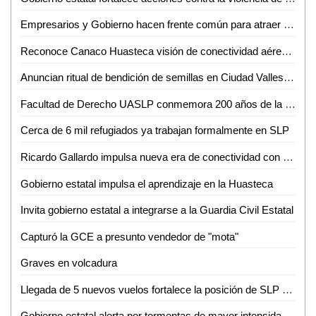
Empresarios y Gobierno hacen frente común para atraer nuevas empresas a SLP
Reconoce Canaco Huasteca visión de conectividad aérea de Gallardo para SLP
Anuncian ritual de bendición de semillas en Ciudad Valles para el 24 de junio
Facultad de Derecho UASLP conmemora 200 años de la primera Cátedra Prima de Leyes
Cerca de 6 mil refugiados ya trabajan formalmente en SLP
Ricardo Gallardo impulsa nueva era de conectividad con ampliación de rutas de Volaris
Gobierno estatal impulsa el aprendizaje en la Huasteca
Invita gobierno estatal a integrarse a la Guardia Civil Estatal
Capturó la GCE a presunto vendedor de "mota"
Graves en volcadura
Llegada de 5 nuevos vuelos fortalece la posición de SLP como destino turístico y de negocios
Gobierno estatal alerta por tormentas de mayor intensidad durante la noche