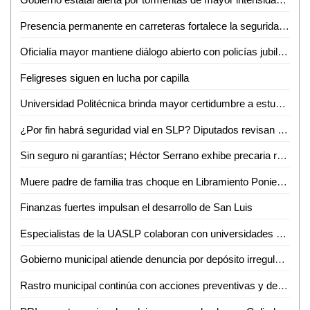
Presencia permanente en carreteras fortalece la seguridad de las familias potosinas
Oficialía mayor mantiene diálogo abierto con policías jubilados y pensionados
Feligreses siguen en lucha por capilla
Universidad Politécnica brinda mayor certidumbre a estudiantes
¿Por fin habrá seguridad vial en SLP? Diputados revisan a marchas forzadas "Ley Santi"
Sin seguro ni garantías; Héctor Serrano exhibe precaria realidad de prensa potosina
Muere padre de familia tras choque en Libramiento Poniente; su hijo continúa grave
Finanzas fuertes impulsan el desarrollo de San Luis
Especialistas de la UASLP colaboran con universidades de Estados Unidos en investigación sobre chikungunya
Gobierno municipal atiende denuncia por depósito irregular de basura en Villas del Real de Santiago
Rastro municipal continúa con acciones preventivas y de concientización contra el gusano barrenador del ganado