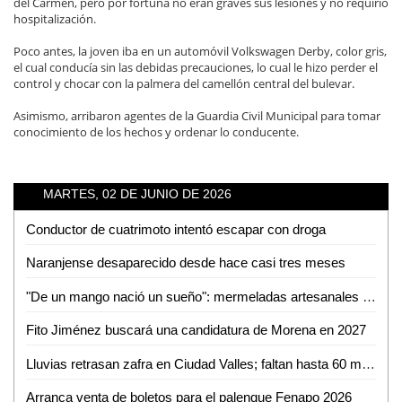
del Carmen, pero por fortuna no eran graves sus lesiones y no requirió
hospitalización.
Poco antes, la joven iba en un automóvil Volkswagen Derby, color gris,
el cual conducía sin las debidas precauciones, lo cual le hizo perder el
control y chocar con la palmera del camellón central del bulevar.
Asimismo, arribaron agentes de la Guardia Civil Municipal para tomar
conocimiento de los hechos y ordenar lo conducente.
MARTES, 02 DE JUNIO DE 2026
Conductor de cuatrimoto intentó escapar con droga
Naranjense desaparecido desde hace casi tres meses
"De un mango nació un sueño": mermeladas artesanales de Cerritos ya llegan hasta EUA
Fito Jiménez buscará una candidatura de Morena en 2027
Lluvias retrasan zafra en Ciudad Valles; faltan hasta 60 mil toneladas por cosechar
Arranca venta de boletos para el palenque Fenapo 2026