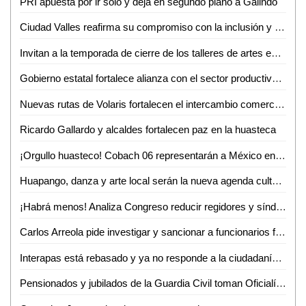
PRI apuesta por ir solo y deja en segundo plano a Galindo
Ciudad Valles reafirma su compromiso con la inclusión y el respeto a la diversidad
Invitan a la temporada de cierre de los talleres de artes escénicas, danza y teatro en el CeartSLP
Gobierno estatal fortalece alianza con el sector productivo para impulsar crecimiento económico
Nuevas rutas de Volaris fortalecen el intercambio comercial y turístico de San Luis Potosí
Ricardo Gallardo y alcaldes fortalecen paz en la huasteca
¡Orgullo huasteco! Cobach 06 representarán a México en Brasil
Huapango, danza y arte local serán la nueva agenda cultural en Ciudad Valles
¡Habrá menos! Analiza Congreso reducir regidores y síndicos; reforma entraría en vigor hasta 2030
Carlos Arreola pide investigar y sancionar a funcionarios federales que incumplan con su labor
Interapas está rebasado y ya no responde a la ciudadanía: Luis Fernando Gámez
Pensionados y jubilados de la Guardia Civil toman Oficialía Mayor por incumplimiento de aumento salarial