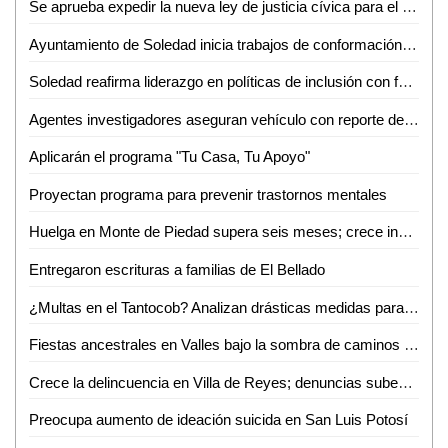
Se aprueba expedir la nueva ley de justicia cívica para el estado y municipios de San Luis Potosí
Ayuntamiento de Soledad inicia trabajos de conformación de segundo informe de gobierno
Soledad reafirma liderazgo en políticas de inclusión con feria nacional del empleo 2026
Agentes investigadores aseguran vehículo con reporte de robo en Tamazunchale
Aplicarán el programa "Tu Casa, Tu Apoyo"
Proyectan programa para prevenir trastornos mentales
Huelga en Monte de Piedad supera seis meses; crece incertidumbre por prendas empeñadas
Entregaron escrituras a familias de El Bellado
¿Multas en el Tantocob? Analizan drásticas medidas para cuidar áreas verdes
Fiestas ancestrales en Valles bajo la sombra de caminos destrozados
Crece la delincuencia en Villa de Reyes; denuncias suben 33% en un año
Preocupa aumento de ideación suicida en San Luis Potosí