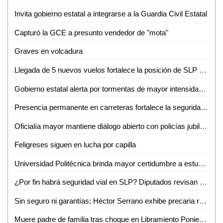
Invita gobierno estatal a integrarse a la Guardia Civil Estatal
Capturó la GCE a presunto vendedor de "mota"
Graves en volcadura
Llegada de 5 nuevos vuelos fortalece la posición de SLP como destino turístico y de negocios
Gobierno estatal alerta por tormentas de mayor intensidad durante la noche
Presencia permanente en carreteras fortalece la seguridad de las familias potosinas
Oficialía mayor mantiene diálogo abierto con policías jubilados y pensionados
Feligreses siguen en lucha por capilla
Universidad Politécnica brinda mayor certidumbre a estudiantes
¿Por fin habrá seguridad vial en SLP? Diputados revisan a marchas forzadas "Ley Santi"
Sin seguro ni garantías; Héctor Serrano exhibe precaria realidad de prensa potosina
Muere padre de familia tras choque en Libramiento Poniente; su hijo continúa grave