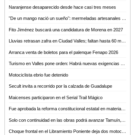
Naranjense desaparecido desde hace casi tres meses
"De un mango nació un sueño": mermeladas artesanales de Cerritos ya llegan hasta EUA
Fito Jiménez buscará una candidatura de Morena en 2027
Lluvias retrasan zafra en Ciudad Valles; faltan hasta 60 mil toneladas por cosechar
Arranca venta de boletos para el palenque Fenapo 2026
Turismo en Valles pone orden: Habrá nuevas exigencias para Airbnb, guías y parajes
Motociclista ebrio fue detenido
Secult invita a recorrido por la calzada de Guadalupe
Maicenses participaron en el Serial Trail Mágico
Fue aprobada la reforma constitucional estatal en materia electoral
Solo con continuidad en las obras podrá avanzar Tamuín, afirma exalcalde
Choque frontal en el Libramiento Poniente deja dos motociclistas inconscientes