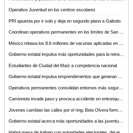
Operativo Juventud en los centros escolares
PRI apuesta por ir solo y deja en segundo plano a Galindo
Coordinan operativos permanentes en los límites de San Luis Potosí y Zacatecas
México rebasa los 8.6 millones de vacunas aplicadas en poco más de un mes
Gobierno estatal impulsa más oportunidades para la reinserción social de mujeres
Estudiantes de Ciudad del Maíz a competencia nacional
Gobierno estatal impulsa emprendimientos que generan más empleo
Operativos permanentes consolidan entornos más seguros en todo el estado
Camioneta invade paso y provoca accidente en entronque carretero
Jóvenes cambian las calles por el ring; Beto Olvera forma nueva generación de atletas en Valles
Gobierno estatal acerca más oportunidades a las juventudes de la región media
Habrá mesa de trabajo con autoridades electorales, del ejecutivo e instancias diversas sobre la reforma electoral en curso: Dip. Héctor Serrano Cortés