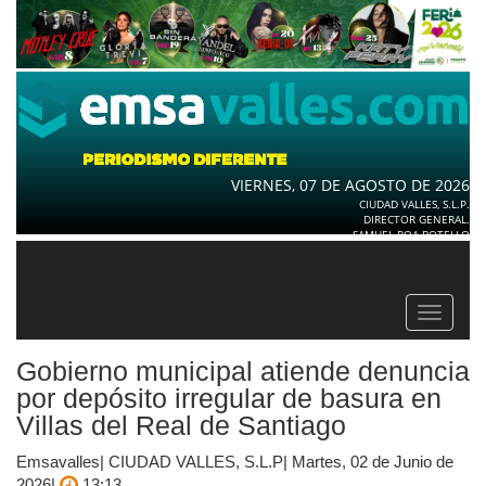
VIERNES, 07 DE AGOSTO DE 2026
CIUDAD VALLES, S.L.P.
DIRECTOR GENERAL.
SAMUEL ROA BOTELLO
Toggle
navigat
Gobierno municipal atiende denuncia
por depósito irregular de basura en
Villas del Real de Santiago
Emsavalles| CIUDAD VALLES, S.L.P| Martes, 02 de Junio de
2026|
13:13