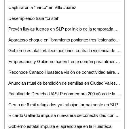
Capturaron a "narco" en Villa Juárez
Desempleado traía "cristal"
Prevén lluvias fuertes en SLP por inicio de la temporada de huracanes
Aparatoso choque en libramiento poniente: tres lesionados, dos de ellos graves
Gobierno estatal fortalece acciones contra la violencia de género
Empresarios y Gobierno hacen frente común para atraer nuevas empresas a SLP
Reconoce Canaco Huasteca visión de conectividad aérea de Gallardo para SLP
Anuncian ritual de bendición de semillas en Ciudad Valles para el 24 de junio
Facultad de Derecho UASLP conmemora 200 años de la primera Cátedra Prima de Leyes
Cerca de 6 mil refugiados ya trabajan formalmente en SLP
Ricardo Gallardo impulsa nueva era de conectividad con ampliación de rutas de Volaris
Gobierno estatal impulsa el aprendizaje en la Huasteca