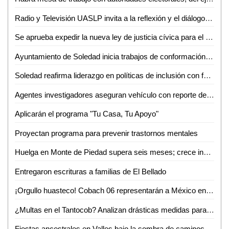
Radio y Televisión UASLP invita a la reflexión y el diálogo sobre la diversidad con la 6ª Jornada Radiofónica "Mes del Orgullo"
Se aprueba expedir la nueva ley de justicia cívica para el estado y municipios de San Luis Potosí
Ayuntamiento de Soledad inicia trabajos de conformación de segundo informe de gobierno
Soledad reafirma liderazgo en políticas de inclusión con feria nacional del empleo 2026
Agentes investigadores aseguran vehículo con reporte de robo en Tamazunchale
Aplicarán el programa "Tu Casa, Tu Apoyo"
Proyectan programa para prevenir trastornos mentales
Huelga en Monte de Piedad supera seis meses; crece incertidumbre por prendas empeñadas
Entregaron escrituras a familias de El Bellado
¡Orgullo huasteco! Cobach 06 representarán a México en Brasil
¿Multas en el Tantocob? Analizan drásticas medidas para cuidar áreas verdes
Fiestas ancestrales en Valles bajo la sombra de caminos destrozados