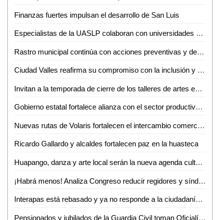
Finanzas fuertes impulsan el desarrollo de San Luis
Especialistas de la UASLP colaboran con universidades de Estados Unidos en investigación sobre chikungunya
Rastro municipal continúa con acciones preventivas y de concientización contra el gusano barrenador del ganado
Ciudad Valles reafirma su compromiso con la inclusión y el respeto a la diversidad
Invitan a la temporada de cierre de los talleres de artes escénicas, danza y teatro en el CeartSLP
Gobierno estatal fortalece alianza con el sector productivo para impulsar crecimiento económico
Nuevas rutas de Volaris fortalecen el intercambio comercial y turístico de San Luis Potosí
Ricardo Gallardo y alcaldes fortalecen paz en la huasteca
Huapango, danza y arte local serán la nueva agenda cultural en Ciudad Valles
¡Habrá menos! Analiza Congreso reducir regidores y síndicos; reforma entraría en vigor hasta 2030
Interapas está rebasado y ya no responde a la ciudadanía: Luis Fernando Gámez
Pensionados y jubilados de la Guardia Civil toman Oficialía Mayor por incumplimiento de aumento salarial