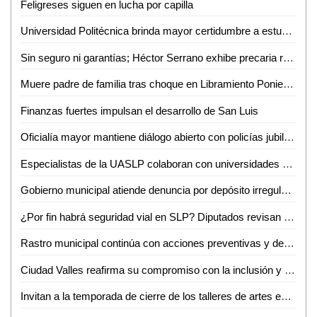
Feligreses siguen en lucha por capilla
Universidad Politécnica brinda mayor certidumbre a estudiantes
Sin seguro ni garantías; Héctor Serrano exhibe precaria realidad de prensa potosina
Muere padre de familia tras choque en Libramiento Poniente; su hijo continúa grave
Finanzas fuertes impulsan el desarrollo de San Luis
Oficialía mayor mantiene diálogo abierto con policías jubilados y pensionados
Especialistas de la UASLP colaboran con universidades de Estados Unidos en investigación sobre chikungunya
Gobierno municipal atiende denuncia por depósito irregular de basura en Villas del Real de Santiago
¿Por fin habrá seguridad vial en SLP? Diputados revisan a marchas forzadas "Ley Santi"
Rastro municipal continúa con acciones preventivas y de concientización contra el gusano barrenador del ganado
Ciudad Valles reafirma su compromiso con la inclusión y el respeto a la diversidad
Invitan a la temporada de cierre de los talleres de artes escénicas, danza y teatro en el CeartSLP