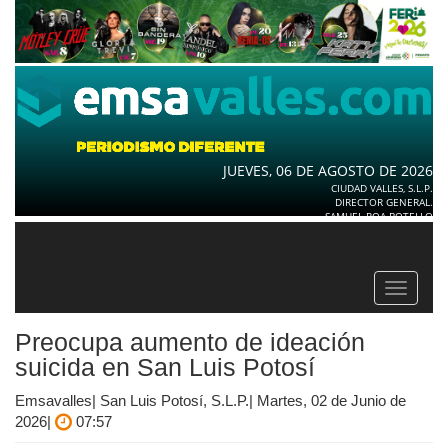
JUEVES, 06 DE AGOSTO DE 2026
CIUDAD VALLES, S.L.P.
DIRECTOR GENERAL.
SAMUEL ROA BOTELLO
Toggle
navigat
Preocupa aumento de ideación
suicida en San Luis Potosí
Emsavalles| San Luis Potosí, S.L.P.| Martes, 02 de Junio de
2026|
07:57