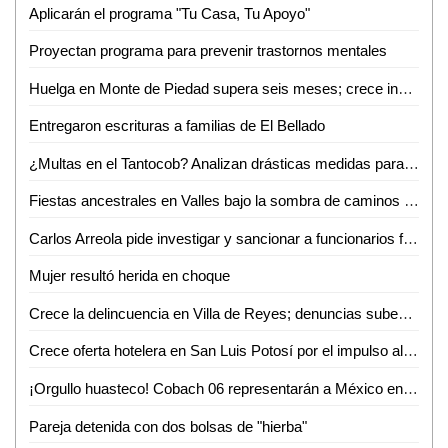
Aplicarán el programa "Tu Casa, Tu Apoyo"
Proyectan programa para prevenir trastornos mentales
Huelga en Monte de Piedad supera seis meses; crece incertidumbre por prendas empeñadas
Entregaron escrituras a familias de El Bellado
¿Multas en el Tantocob? Analizan drásticas medidas para cuidar áreas verdes
Fiestas ancestrales en Valles bajo la sombra de caminos destrozados
Carlos Arreola pide investigar y sancionar a funcionarios federales que incumplan con su labor
Mujer resultó herida en choque
Crece la delincuencia en Villa de Reyes; denuncias suben 33% en un año
Crece oferta hotelera en San Luis Potosí por el impulso al turismo de Ricardo Gallardo
¡Orgullo huasteco! Cobach 06 representarán a México en Brasil
Pareja detenida con dos bolsas de "hierba"