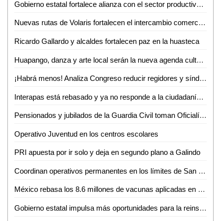
Gobierno estatal fortalece alianza con el sector productivo para impulsar crecimiento económico
Nuevas rutas de Volaris fortalecen el intercambio comercial y turístico de San Luis Potosí
Ricardo Gallardo y alcaldes fortalecen paz en la huasteca
Huapango, danza y arte local serán la nueva agenda cultural en Ciudad Valles
¡Habrá menos! Analiza Congreso reducir regidores y síndicos; reforma entraría en vigor hasta 2030
Interapas está rebasado y ya no responde a la ciudadanía: Luis Fernando Gámez
Pensionados y jubilados de la Guardia Civil toman Oficialía Mayor por incumplimiento de aumento salarial
Operativo Juventud en los centros escolares
PRI apuesta por ir solo y deja en segundo plano a Galindo
Coordinan operativos permanentes en los límites de San Luis Potosí y Zacatecas
México rebasa los 8.6 millones de vacunas aplicadas en poco más de un mes
Gobierno estatal impulsa más oportunidades para la reinserción social de mujeres