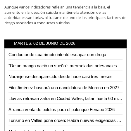
Aunque varios indicadores reflejan una tendencia a la baja, el
aumento en la ideación suicida mantiene la atención de las
autoridades sanitarias, al tratarse de uno de los principales factores de
riesgo asociados a conductas suicidas.
MARTES, 02 DE JUNIO DE 2026
Conductor de cuatrimoto intentó escapar con droga
"De un mango nació un sueño": mermeladas artesanales de Cerritos ya llegan hasta EUA
Naranjense desaparecido desde hace casi tres meses
Fito Jiménez buscará una candidatura de Morena en 2027
Lluvias retrasan zafra en Ciudad Valles; faltan hasta 60 mil toneladas por cosechar
Arranca venta de boletos para el palenque Fenapo 2026
Turismo en Valles pone orden: Habrá nuevas exigencias para Airbnb, guías y parajes