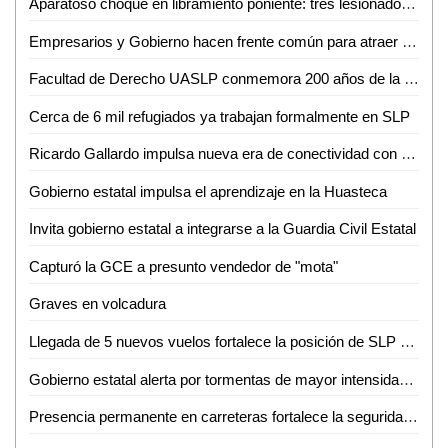
Aparatoso choque en libramiento poniente: tres lesionados, dos de ellos graves
Empresarios y Gobierno hacen frente común para atraer nuevas empresas a SLP
Facultad de Derecho UASLP conmemora 200 años de la primera Cátedra Prima de Leyes
Cerca de 6 mil refugiados ya trabajan formalmente en SLP
Ricardo Gallardo impulsa nueva era de conectividad con ampliación de rutas de Volaris
Gobierno estatal impulsa el aprendizaje en la Huasteca
Invita gobierno estatal a integrarse a la Guardia Civil Estatal
Capturó la GCE a presunto vendedor de "mota"
Graves en volcadura
Llegada de 5 nuevos vuelos fortalece la posición de SLP como destino turístico y de negocios
Gobierno estatal alerta por tormentas de mayor intensidad durante la noche
Presencia permanente en carreteras fortalece la seguridad de las familias potosinas