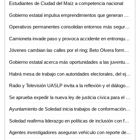
Estudiantes de Ciudad del Maíz a competencia nacional
Gobierno estatal impulsa emprendimientos que generan más empleo
Operativos permanentes consolidan entornos más seguros en todo el estado
Camioneta invade paso y provoca accidente en entronque carretero
Jóvenes cambian las calles por el ring; Beto Olvera forma nueva generación de atletas en Valles
Gobierno estatal acerca más oportunidades a las juventudes de la región media
Habrá mesa de trabajo con autoridades electorales, del ejecutivo e instancias diversas sobre la reforma electoral en curso: Dip. Héctor Serrano Cortés
Radio y Televisión UASLP invita a la reflexión y el diálogo sobre la diversidad con la 6ª Jornada Radiofónica "Mes del Orgullo"
Se aprueba expedir la nueva ley de justicia cívica para el estado y municipios de San Luis Potosí
Ayuntamiento de Soledad inicia trabajos de conformación de segundo informe de gobierno
Soledad reafirma liderazgo en políticas de inclusión con feria nacional del empleo 2026
Agentes investigadores aseguran vehículo con reporte de robo en Tamazunchale