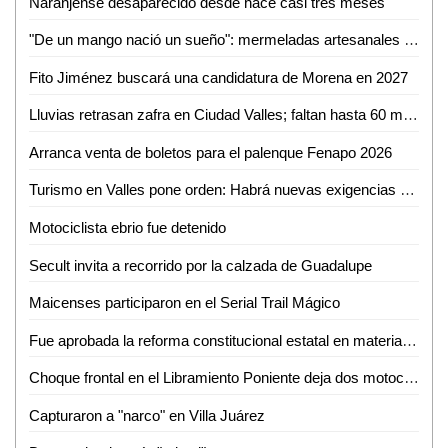
Naranjense desaparecido desde hace casi tres meses
"De un mango nació un sueño": mermeladas artesanales de Cerritos ya llegan hasta EUA
Fito Jiménez buscará una candidatura de Morena en 2027
Lluvias retrasan zafra en Ciudad Valles; faltan hasta 60 mil toneladas por cosechar
Arranca venta de boletos para el palenque Fenapo 2026
Turismo en Valles pone orden: Habrá nuevas exigencias para Airbnb, guías y parajes
Motociclista ebrio fue detenido
Secult invita a recorrido por la calzada de Guadalupe
Maicenses participaron en el Serial Trail Mágico
Fue aprobada la reforma constitucional estatal en materia electoral
Choque frontal en el Libramiento Poniente deja dos motociclistas inconscientes
Capturaron a "narco" en Villa Juárez