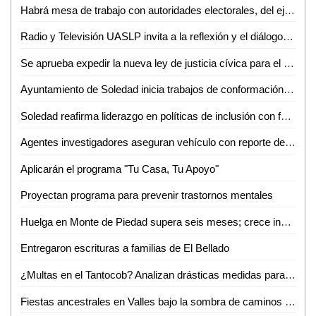
Habrá mesa de trabajo con autoridades electorales, del ejecutivo e instancias diversas sobre la reforma electoral en curso: Dip. Héctor Serrano Cortés
Radio y Televisión UASLP invita a la reflexión y el diálogo sobre la diversidad con la 6ª Jornada Radiofónica "Mes del Orgullo"
Se aprueba expedir la nueva ley de justicia cívica para el estado y municipios de San Luis Potosí
Ayuntamiento de Soledad inicia trabajos de conformación de segundo informe de gobierno
Soledad reafirma liderazgo en políticas de inclusión con feria nacional del empleo 2026
Agentes investigadores aseguran vehículo con reporte de robo en Tamazunchale
Aplicarán el programa "Tu Casa, Tu Apoyo"
Proyectan programa para prevenir trastornos mentales
Huelga en Monte de Piedad supera seis meses; crece incertidumbre por prendas empeñadas
Entregaron escrituras a familias de El Bellado
¿Multas en el Tantocob? Analizan drásticas medidas para cuidar áreas verdes
Fiestas ancestrales en Valles bajo la sombra de caminos destrozados