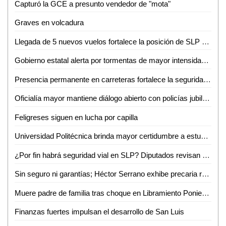
Capturó la GCE a presunto vendedor de "mota"
Graves en volcadura
Llegada de 5 nuevos vuelos fortalece la posición de SLP como destino turístico y de negocios
Gobierno estatal alerta por tormentas de mayor intensidad durante la noche
Presencia permanente en carreteras fortalece la seguridad de las familias potosinas
Oficialía mayor mantiene diálogo abierto con policías jubilados y pensionados
Feligreses siguen en lucha por capilla
Universidad Politécnica brinda mayor certidumbre a estudiantes
¿Por fin habrá seguridad vial en SLP? Diputados revisan a marchas forzadas "Ley Santi"
Sin seguro ni garantías; Héctor Serrano exhibe precaria realidad de prensa potosina
Muere padre de familia tras choque en Libramiento Poniente; su hijo continúa grave
Finanzas fuertes impulsan el desarrollo de San Luis