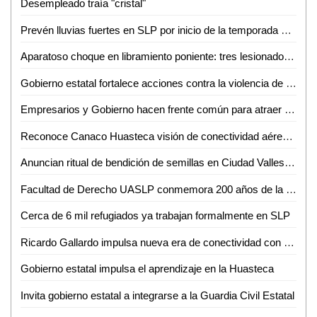
Desempleado traía "cristal"
Prevén lluvias fuertes en SLP por inicio de la temporada de huracanes
Aparatoso choque en libramiento poniente: tres lesionados, dos de ellos graves
Gobierno estatal fortalece acciones contra la violencia de género
Empresarios y Gobierno hacen frente común para atraer nuevas empresas a SLP
Reconoce Canaco Huasteca visión de conectividad aérea de Gallardo para SLP
Anuncian ritual de bendición de semillas en Ciudad Valles para el 24 de junio
Facultad de Derecho UASLP conmemora 200 años de la primera Cátedra Prima de Leyes
Cerca de 6 mil refugiados ya trabajan formalmente en SLP
Ricardo Gallardo impulsa nueva era de conectividad con ampliación de rutas de Volaris
Gobierno estatal impulsa el aprendizaje en la Huasteca
Invita gobierno estatal a integrarse a la Guardia Civil Estatal