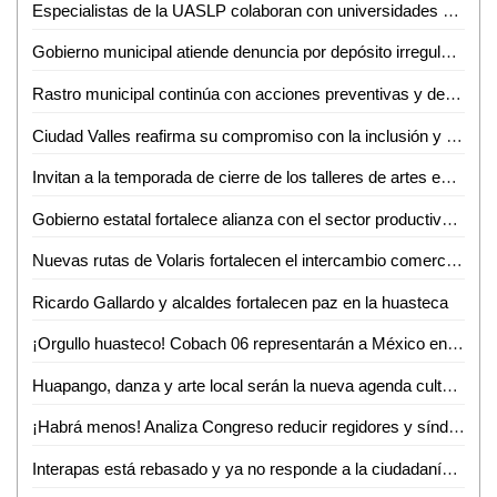
Especialistas de la UASLP colaboran con universidades de Estados Unidos en investigación sobre chikungunya
Gobierno municipal atiende denuncia por depósito irregular de basura en Villas del Real de Santiago
Rastro municipal continúa con acciones preventivas y de concientización contra el gusano barrenador del ganado
Ciudad Valles reafirma su compromiso con la inclusión y el respeto a la diversidad
Invitan a la temporada de cierre de los talleres de artes escénicas, danza y teatro en el CeartSLP
Gobierno estatal fortalece alianza con el sector productivo para impulsar crecimiento económico
Nuevas rutas de Volaris fortalecen el intercambio comercial y turístico de San Luis Potosí
Ricardo Gallardo y alcaldes fortalecen paz en la huasteca
¡Orgullo huasteco! Cobach 06 representarán a México en Brasil
Huapango, danza y arte local serán la nueva agenda cultural en Ciudad Valles
¡Habrá menos! Analiza Congreso reducir regidores y síndicos; reforma entraría en vigor hasta 2030
Interapas está rebasado y ya no responde a la ciudadanía: Luis Fernando Gámez