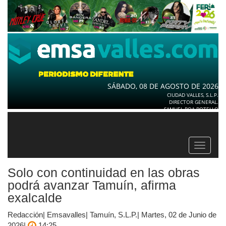
SÁBADO, 08 DE AGOSTO DE 2026
CIUDAD VALLES, S.L.P.
DIRECTOR GENERAL.
SAMUEL ROA BOTELLO
Toggle
navigat
Solo con continuidad en las obras
podrá avanzar Tamuín, afirma
exalcalde
Redacción| Emsavalles| Tamuín, S.L.P.| Martes, 02 de Junio de
2026|
14:25