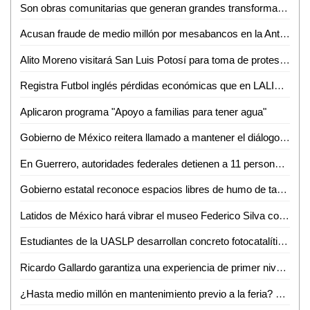
Son obras comunitarias que generan grandes transformaciones: presidenta Claudia Sheinbaum
Acusan fraude de medio millón por mesabancos en la Antero G. González de Valles
Alito Moreno visitará San Luis Potosí para toma de protesta de estructuras del PRI
Registra Futbol inglés pérdidas económicas que en LALIGA aseguró Javier Tebas
Aplicaron programa "Apoyo a familias para tener agua"
Gobierno de México reitera llamado a mantener el diálogo con CNTE
En Guerrero, autoridades federales detienen a 11 personas vinculadas con extorsión a prestadores de servicios turísticos
Gobierno estatal reconoce espacios libres de humo de tabaco y emisiones
Latidos de México hará vibrar el museo Federico Silva con Hunac-Ceel
Estudiantes de la UASLP desarrollan concreto fotocatalítico para reducir la contaminación del aire y mejorar la calidad del agua
Ricardo Gallardo garantiza una experiencia de primer nivel en la Fenapo 2026
¿Hasta medio millón en mantenimiento previo a la feria? FENAPO 2026 alista manita de gato