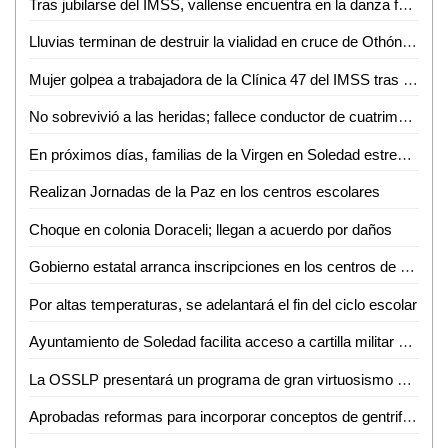
Tras jubilarse del IMSS, vallense encuentra en la danza folclórica una nueva forma de vida
Lluvias terminan de destruir la vialidad en cruce de Othón y Vicente C. Salazar
Mujer golpea a trabajadora de la Clínica 47 del IMSS tras discusión por consulta médica
No sobrevivió a las heridas; fallece conductor de cuatrimoto accidentado en Aquismón
En próximos días, familias de la Virgen en Soledad estrenarán consultorio, purificadora y parque urbano
Realizan Jornadas de la Paz en los centros escolares
Choque en colonia Doraceli; llegan a acuerdo por daños
Gobierno estatal arranca inscripciones en los centros de desarrollo infantil
Por altas temperaturas, se adelantará el fin del ciclo escolar
Ayuntamiento de Soledad facilita acceso a cartilla militar con jornadas en planteles educativos
La OSSLP presentará un programa de gran virtuosismo y tradición musical en el teatro de la paz
Aprobadas reformas para incorporar conceptos de gentrificación y vivienda asequible