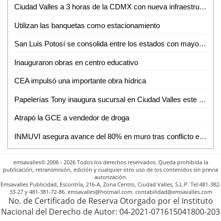
Ciudad Valles a 3 horas de la CDMX con nueva infraestructura carretera: David Medina
Utilizan las banquetas como estacionamiento
San Luis Potosí se consolida entre los estados con mayor crecimiento salarial en el país
Inauguraron obras en centro educativo
CEA impulsó una importante obra hídrica
Papelerías Tony inaugura sucursal en Ciudad Valles este 5 de junio
Atrapó la GCE a vendedor de droga
INMUVI asegura avance del 80% en muro tras conflicto en El Carmen 3 de Ciudad Valles
emsavalles© 2006 - 2026 Todos los derechos reservados. Queda prohibida la
publicación, retransmisión, edición y cualquier otro uso de los contenidos sin previa
autorización.
Emsavalles Publicidad, Escontría, 216-A, Zona Centro, Ciudad Valles, S.L.P. Tel:481-382-
33-27 y 481-381-72-86. emsavalles@hotmail.com. contabilidad@emsavalles.com
No. de Certificado de Reserva Otorgado por el Instituto
Nacional del Derecho de Autor: 04-2021-071615041800-203