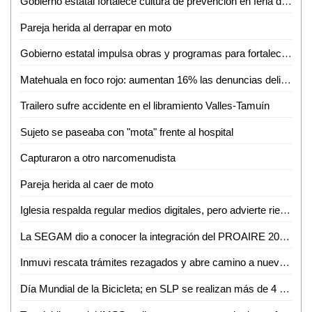
Gobierno estatal fortalece cultura de prevención en feria de seguridad y medio ambiente
Pareja herida al derrapar en moto
Gobierno estatal impulsa obras y programas para fortalecer el acceso al agua
Matehuala en foco rojo: aumentan 16% las denuncias delictivas en un año
Trailero sufre accidente en el libramiento Valles-Tamuín
Sujeto se paseaba con "mota" frente al hospital
Capturaron a otro narcomenudista
Pareja herida al caer de moto
Iglesia respalda regular medios digitales, pero advierte riesgo de caer en el autoritarismo
La SEGAM dio a conocer la integración del PROAIRE 2026-2036 para fortalecer la calidad del aire en la zona metropolitana
Inmuvi rescata trámites rezagados y abre camino a nuevas escrituraciones en Ciudad Valles
Día Mundial de la Bicicleta; en SLP se realizan más de 4 mil 500 viajes diarios