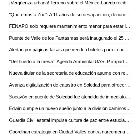
¡Vergüenza urbana! Terreno sobre el México-Laredo recibe basura a plena vista de todos
"Queremos a Zoé": A 11 años de su desaparición, denuncian omisiones y olvido en el caso
FENAPO solo requiere mantenimiento menor para estar lista en agosto: Seduvop
Puente de Valle de los Fantasmas será inaugurado el 25 de julio previo a la FENAPO 2026
Alertan por páginas falsas que venden boletos para conciertos de la FENAPO
"Del huerto a la mesa": Agenda Ambiental UASLP imparte talleres de sustentabilidad y alimentación consciente
Nueva titular de la secretaría de educación asume con responsabilidad y compromiso
Avanza digitalización de catastro en Soledad para ofrecer trámites más rápidos a la ciudadanía
Socavón en puente de Soledad fue atendido de inmediato y no representa riesgo: SEDUVOP
Edwin cumple un nuevo sueño junto a la división caminos de la Guardia Civil estatal
Guardia Civil estatal impulsa cultura de paz entre estudiantes de la huasteca
Coordinan estrategia en Ciudad Valles contra narcomenudeo y extorsión