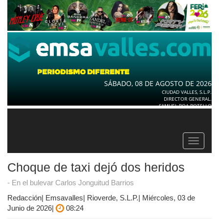
SÁBADO, 08 DE AGOSTO DE 2026
CIUDAD VALLES, S.L.P.
DIRECTOR GENERAL.
SAMUEL ROA BOTELLO
Toggle
navigat
Choque de taxi dejó dos heridos
- En el bulevar Carlos Jonguitud Barrios
Redacción| Emsavalles| Rioverde, S.L.P.| Miércoles, 03 de
Junio de 2026|
08:24