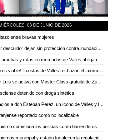
MIÉRCOLES, 03 DE JUNIO DE 2026
itazo entre bravas mujeres
"Por descuido" dejan sin protección contra inundaciones a colonias de Tamuín
Cucarachas y ratas en mercados de Valles obligan a intensas jornadas de sanitización
¡No es viable! Taxistas de Valles rechazan el taxímetro por baja demanda de viajes
San Luis se activa con Master Class gratuita de Zumba
isciense detenido con droga sintética
El adiós a don Esteban Pérez, un ícono de Valles y la región
anjense reportado como no localizable
ierno comisiona los policías como barrenderos
Gobiernos municipal y estado fortalecen la regulación del transporte turístico en Ciudad Valles