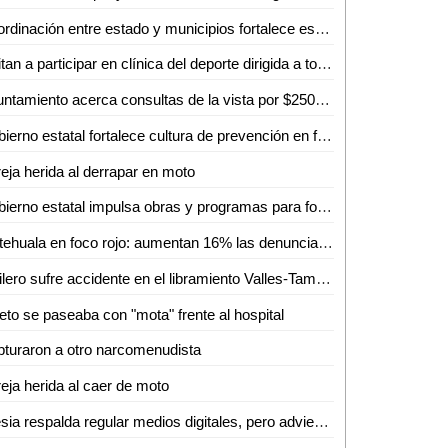
Coordinación entre estado y municipios fortalece estrategia de seguridad en la huasteca
Invitan a participar en clínica del deporte dirigida a todas las disciplinas en Ciudad Valles
Ayuntamiento acerca consultas de la vista por $250 en Ciudad Valles
Gobierno estatal fortalece cultura de prevención en feria de seguridad y medio ambiente
eja herida al derrapar en moto
Gobierno estatal impulsa obras y programas para fortalecer el acceso al agua
Matehuala en foco rojo: aumentan 16% las denuncias delictivas en un año
Trailero sufre accidente en el libramiento Valles-Tamuín
eto se paseaba con "mota" frente al hospital
turaron a otro narcomenudista
eja herida al caer de moto
Iglesia respalda regular medios digitales, pero advierte riesgo de caer en el autoritarismo