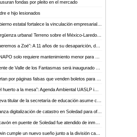
usuran fondas por pleito en el mercado
re e hijo lesionados
Gobierno estatal fortalece la vinculación empresarial en el bajío
¡Vergüenza urbana! Terreno sobre el México-Laredo recibe basura a plena vista de todos
"Queremos a Zoé": A 11 años de su desaparición, denuncian omisiones y olvido en el caso
FENAPO solo requiere mantenimiento menor para estar lista en agosto: Seduvop
Puente de Valle de los Fantasmas será inaugurado el 25 de julio previo a la FENAPO 2026
Alertan por páginas falsas que venden boletos para conciertos de la FENAPO
"Del huerto a la mesa": Agenda Ambiental UASLP imparte talleres de sustentabilidad y alimentación consciente
Nueva titular de la secretaría de educación asume con responsabilidad y compromiso
Avanza digitalización de catastro en Soledad para ofrecer trámites más rápidos a la ciudadanía
Socavón en puente de Soledad fue atendido de inmediato y no representa riesgo: SEDUVOP
Edwin cumple un nuevo sueño junto a la división caminos de la Guardia Civil estatal