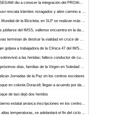
La SEGAM dio a conocer la integración del PROAIRE 2026-2036 para fortalecer la calidad del aire en la zona metropolitana
Inmuvi rescata trámites rezagados y abre camino a nuevas escrituraciones en Ciudad Valles
Día Mundial de la Bicicleta; en SLP se realizan más de 4 mil 500 viajes diarios
Tras jubilarse del IMSS, vallense encuentra en la danza folclórica una nueva forma de vida
Lluvias terminan de destruir la vialidad en cruce de Othón y Vicente C. Salazar
Mujer golpea a trabajadora de la Clínica 47 del IMSS tras discusión por consulta médica
No sobrevivió a las heridas; fallece conductor de cuatrimoto accidentado en Aquismón
En próximos días, familias de la Virgen en Soledad estrenarán consultorio, purificadora y parque urbano
lizan Jornadas de la Paz en los centros escolares
Choque en colonia Doraceli; llegan a acuerdo por daños
que de taxi dejó dos heridos
Gobierno estatal arranca inscripciones en los centros de desarrollo infantil
Por altas temperaturas, se adelantará el fin del ciclo escolar