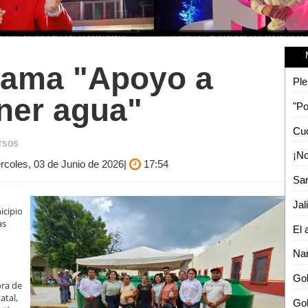
rama "Apoyo a
Ple
ener agua"
ursos
rcoles, 03 de Junio de 2026|
17:54
Jal
nicipio
as
Nar
Gob
ora de
atal,