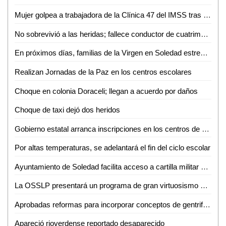
Mujer golpea a trabajadora de la Clínica 47 del IMSS tras discusión por consulta médica
No sobrevivió a las heridas; fallece conductor de cuatrimoto accidentado en Aquismón
En próximos días, familias de la Virgen en Soledad estrenarán consultorio, purificadora y parque urbano
Realizan Jornadas de la Paz en los centros escolares
Choque en colonia Doraceli; llegan a acuerdo por daños
Choque de taxi dejó dos heridos
Gobierno estatal arranca inscripciones en los centros de desarrollo infantil
Por altas temperaturas, se adelantará el fin del ciclo escolar
Ayuntamiento de Soledad facilita acceso a cartilla militar con jornadas en planteles educativos
La OSSLP presentará un programa de gran virtuosismo y tradición musical en el teatro de la paz
Aprobadas reformas para incorporar conceptos de gentrificación y vivienda asequible
Apareció rioverdense reportado desaparecido