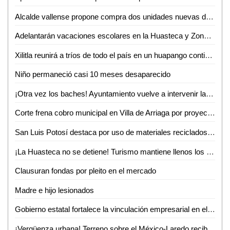
Alcalde vallense propone compra dos unidades nuevas de recolección de basura
Adelantarán vacaciones escolares en la Huasteca y Zona Media por altas temperaturas
Xilitla reunirá a tríos de todo el país en un huapango continuo para lograr un Récord Guinness
Niño permaneció casi 10 meses desaparecido
¡Otra vez los baches! Ayuntamiento vuelve a intervenir la avenida Ejército Mexicano
Corte frena cobro municipal en Villa de Arriaga por proyectos federales
San Luis Potosí destaca por uso de materiales reciclados en procesos productivos: INEGI
¡La Huasteca no se detiene! Turismo mantiene llenos los parajes y alista otro verano inolvidable
Clausuran fondas por pleito en el mercado
Madre e hijo lesionados
Gobierno estatal fortalece la vinculación empresarial en el bajío
¡Vergüenza urbana! Terreno sobre el México-Laredo recibe basura a plena vista de todos