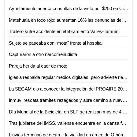
Ayuntamiento acerca consultas de la vista por $250 en Ciudad Valles
Matehuala en foco rojo: aumentan 16% las denuncias delictivas en un año
Trailero sufre accidente en el libramiento Valles-Tamuín
Sujeto se paseaba con "mota" frente al hospital
Capturaron a otro narcomenudista
Pareja herida al caer de moto
Iglesia respalda regular medios digitales, pero advierte riesgo de caer en el autoritarismo
La SEGAM dio a conocer la integración del PROAIRE 2026-2036 para fortalecer la calidad del aire en la zona metropolitana
Inmuvi rescata trámites rezagados y abre camino a nuevas escrituraciones en Ciudad Valles
Día Mundial de la Bicicleta; en SLP se realizan más de 4 mil 500 viajes diarios
Tras jubilarse del IMSS, vallense encuentra en la danza folclórica una nueva forma de vida
Lluvias terminan de destruir la vialidad en cruce de Othón y Vicente C. Salazar