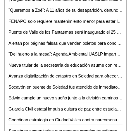
"Queremos a Zoé": A 11 años de su desaparición, denuncian omisiones y olvido en el caso
FENAPO solo requiere mantenimiento menor para estar lista en agosto: Seduvop
Puente de Valle de los Fantasmas será inaugurado el 25 de julio previo a la FENAPO 2026
Alertan por páginas falsas que venden boletos para conciertos de la FENAPO
"Del huerto a la mesa": Agenda Ambiental UASLP imparte talleres de sustentabilidad y alimentación consciente
Nueva titular de la secretaría de educación asume con responsabilidad y compromiso
Avanza digitalización de catastro en Soledad para ofrecer trámites más rápidos a la ciudadanía
Socavón en puente de Soledad fue atendido de inmediato y no representa riesgo: SEDUVOP
Edwin cumple un nuevo sueño junto a la división caminos de la Guardia Civil estatal
Guardia Civil estatal impulsa cultura de paz entre estudiantes de la huasteca
Coordinan estrategia en Ciudad Valles contra narcomenudeo y extorsión
Son obras comunitarias que generan grandes transformaciones: presidenta Claudia Sheinbaum