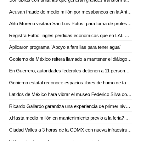
Acusan fraude de medio millón por mesabancos en la Antero G. González de Valles
Alito Moreno visitará San Luis Potosí para toma de protesta de estructuras del PRI
Registra Futbol inglés pérdidas económicas que en LALIGA aseguró Javier Tebas
Aplicaron programa "Apoyo a familias para tener agua"
Gobierno de México reitera llamado a mantener el diálogo con CNTE
En Guerrero, autoridades federales detienen a 11 personas vinculadas con extorsión a prestadores de servicios turísticos
Gobierno estatal reconoce espacios libres de humo de tabaco y emisiones
Latidos de México hará vibrar el museo Federico Silva con Hunac-Ceel
Ricardo Gallardo garantiza una experiencia de primer nivel en la Fenapo 2026
¿Hasta medio millón en mantenimiento previo a la feria? FENAPO 2026 alista manita de gato
Ciudad Valles a 3 horas de la CDMX con nueva infraestructura carretera: David Medina