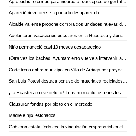
Aprobadas reformas para incorporar conceptos de gentrificación y vivienda asequible
Apareció rioverdense reportado desaparecido
Alcalde vallense propone compra dos unidades nuevas de recolección de basura
Adelantarán vacaciones escolares en la Huasteca y Zona Media por altas temperaturas
Niño permaneció casi 10 meses desaparecido
¡Otra vez los baches! Ayuntamiento vuelve a intervenir la avenida Ejército Mexicano
Corte frena cobro municipal en Villa de Arriaga por proyectos federales
San Luis Potosí destaca por uso de materiales reciclados en procesos productivos: INEGI
¡La Huasteca no se detiene! Turismo mantiene llenos los parajes y alista otro verano inolvidable
Clausuran fondas por pleito en el mercado
Madre e hijo lesionados
Gobierno estatal fortalece la vinculación empresarial en el bajío