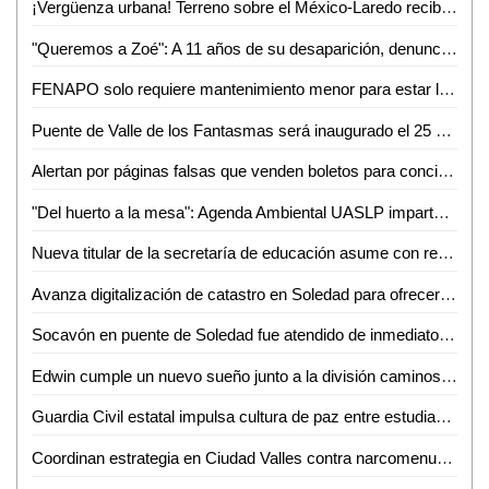
¡Vergüenza urbana! Terreno sobre el México-Laredo recibe basura a plena vista de todos
"Queremos a Zoé": A 11 años de su desaparición, denuncian omisiones y olvido en el caso
FENAPO solo requiere mantenimiento menor para estar lista en agosto: Seduvop
Puente de Valle de los Fantasmas será inaugurado el 25 de julio previo a la FENAPO 2026
Alertan por páginas falsas que venden boletos para conciertos de la FENAPO
"Del huerto a la mesa": Agenda Ambiental UASLP imparte talleres de sustentabilidad y alimentación consciente
Nueva titular de la secretaría de educación asume con responsabilidad y compromiso
Avanza digitalización de catastro en Soledad para ofrecer trámites más rápidos a la ciudadanía
Socavón en puente de Soledad fue atendido de inmediato y no representa riesgo: SEDUVOP
Edwin cumple un nuevo sueño junto a la división caminos de la Guardia Civil estatal
Guardia Civil estatal impulsa cultura de paz entre estudiantes de la huasteca
Coordinan estrategia en Ciudad Valles contra narcomenudeo y extorsión