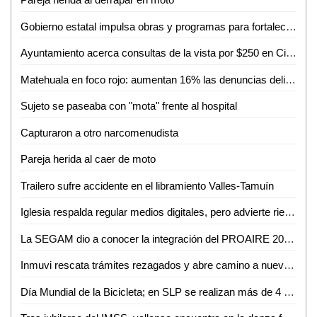
Gobierno estatal impulsa obras y programas para fortalecer el acceso al agua
Ayuntamiento acerca consultas de la vista por $250 en Ciudad Valles
Matehuala en foco rojo: aumentan 16% las denuncias delictivas en un año
Sujeto se paseaba con "mota" frente al hospital
Capturaron a otro narcomenudista
Pareja herida al caer de moto
Trailero sufre accidente en el libramiento Valles-Tamuín
Iglesia respalda regular medios digitales, pero advierte riesgo de caer en el autoritarismo
La SEGAM dio a conocer la integración del PROAIRE 2026-2036 para fortalecer la calidad del aire en la zona metropolitana
Inmuvi rescata trámites rezagados y abre camino a nuevas escrituraciones en Ciudad Valles
Día Mundial de la Bicicleta; en SLP se realizan más de 4 mil 500 viajes diarios