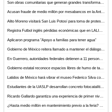
Son obras comunitarias que generan grandes transformaciones: presidenta Claudia Sheinbaum
Acusan fraude de medio millón por mesabancos en la Antero G. González de Valles
Alito Moreno visitará San Luis Potosí para toma de protesta de estructuras del PRI
Registra Futbol inglés pérdidas económicas que en LALIGA aseguró Javier Tebas
Aplicaron programa "Apoyo a familias para tener agua"
Gobierno de México reitera llamado a mantener el diálogo con CNTE
En Guerrero, autoridades federales detienen a 11 personas vinculadas con extorsión a prestadores de servicios turísticos
Gobierno estatal reconoce espacios libres de humo de tabaco y emisiones
Latidos de México hará vibrar el museo Federico Silva con Hunac-Ceel
Estudiantes de la UASLP desarrollan concreto fotocatalítico para reducir la contaminación del aire y mejorar la calidad del agua
Ricardo Gallardo garantiza una experiencia de primer nivel en la Fenapo 2026
¿Hasta medio millón en mantenimiento previo a la feria? FENAPO 2026 alista manita de gato