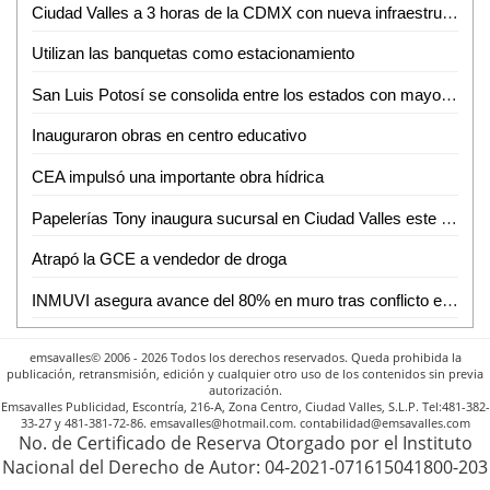
Ciudad Valles a 3 horas de la CDMX con nueva infraestructura carretera: David Medina
Utilizan las banquetas como estacionamiento
San Luis Potosí se consolida entre los estados con mayor crecimiento salarial en el país
Inauguraron obras en centro educativo
CEA impulsó una importante obra hídrica
Papelerías Tony inaugura sucursal en Ciudad Valles este 5 de junio
Atrapó la GCE a vendedor de droga
INMUVI asegura avance del 80% en muro tras conflicto en El Carmen 3 de Ciudad Valles
emsavalles© 2006 - 2026 Todos los derechos reservados. Queda prohibida la
publicación, retransmisión, edición y cualquier otro uso de los contenidos sin previa
autorización.
Emsavalles Publicidad, Escontría, 216-A, Zona Centro, Ciudad Valles, S.L.P. Tel:481-382-
33-27 y 481-381-72-86. emsavalles@hotmail.com. contabilidad@emsavalles.com
No. de Certificado de Reserva Otorgado por el Instituto
Nacional del Derecho de Autor: 04-2021-071615041800-203