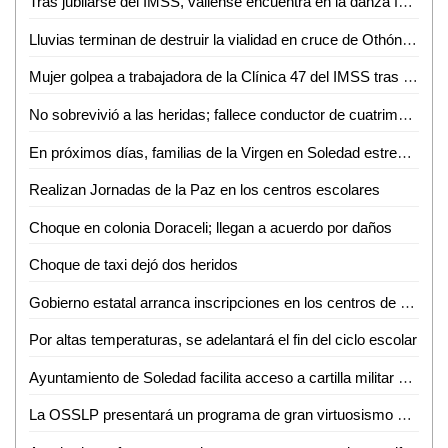
Tras jubilarse del IMSS, vallense encuentra en la danza folclórica una nueva forma de vida
Lluvias terminan de destruir la vialidad en cruce de Othón y Vicente C. Salazar
Mujer golpea a trabajadora de la Clínica 47 del IMSS tras discusión por consulta médica
No sobrevivió a las heridas; fallece conductor de cuatrimoto accidentado en Aquismón
En próximos días, familias de la Virgen en Soledad estrenarán consultorio, purificadora y parque urbano
Realizan Jornadas de la Paz en los centros escolares
Choque en colonia Doraceli; llegan a acuerdo por daños
Choque de taxi dejó dos heridos
Gobierno estatal arranca inscripciones en los centros de desarrollo infantil
Por altas temperaturas, se adelantará el fin del ciclo escolar
Ayuntamiento de Soledad facilita acceso a cartilla militar con jornadas en planteles educativos
La OSSLP presentará un programa de gran virtuosismo y tradición musical en el teatro de la paz