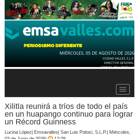
MIÉRCOLES, 05 DE AGOSTO DE 2026
CIUDAD VALLES, S.L.P.
DIRECTOR GENERAL.
SAMUEL ROA BOTELLO
Toggle
navigat
Xilitla reunirá a tríos de todo el país
en un huapango continuo para lograr
un Récord Guinness
Lucina López| Emsavalles| San Luis Potosí, S.L.P.| Miércoles,
03 de Junio de 2026|
12:39