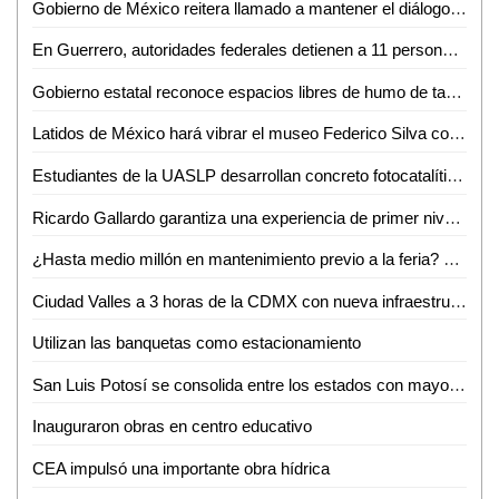
Gobierno de México reitera llamado a mantener el diálogo con CNTE
En Guerrero, autoridades federales detienen a 11 personas vinculadas con extorsión a prestadores de servicios turísticos
Gobierno estatal reconoce espacios libres de humo de tabaco y emisiones
Latidos de México hará vibrar el museo Federico Silva con Hunac-Ceel
Estudiantes de la UASLP desarrollan concreto fotocatalítico para reducir la contaminación del aire y mejorar la calidad del agua
Ricardo Gallardo garantiza una experiencia de primer nivel en la Fenapo 2026
¿Hasta medio millón en mantenimiento previo a la feria? FENAPO 2026 alista manita de gato
Ciudad Valles a 3 horas de la CDMX con nueva infraestructura carretera: David Medina
Utilizan las banquetas como estacionamiento
San Luis Potosí se consolida entre los estados con mayor crecimiento salarial en el país
Inauguraron obras en centro educativo
CEA impulsó una importante obra hídrica