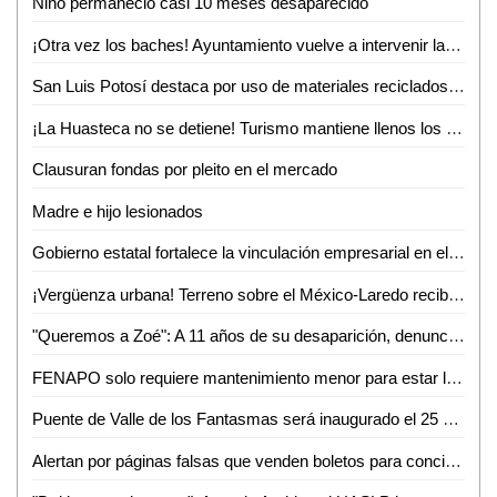
Niño permaneció casi 10 meses desaparecido
¡Otra vez los baches! Ayuntamiento vuelve a intervenir la avenida Ejército Mexicano
San Luis Potosí destaca por uso de materiales reciclados en procesos productivos: INEGI
¡La Huasteca no se detiene! Turismo mantiene llenos los parajes y alista otro verano inolvidable
Clausuran fondas por pleito en el mercado
Madre e hijo lesionados
Gobierno estatal fortalece la vinculación empresarial en el bajío
¡Vergüenza urbana! Terreno sobre el México-Laredo recibe basura a plena vista de todos
"Queremos a Zoé": A 11 años de su desaparición, denuncian omisiones y olvido en el caso
FENAPO solo requiere mantenimiento menor para estar lista en agosto: Seduvop
Puente de Valle de los Fantasmas será inaugurado el 25 de julio previo a la FENAPO 2026
Alertan por páginas falsas que venden boletos para conciertos de la FENAPO