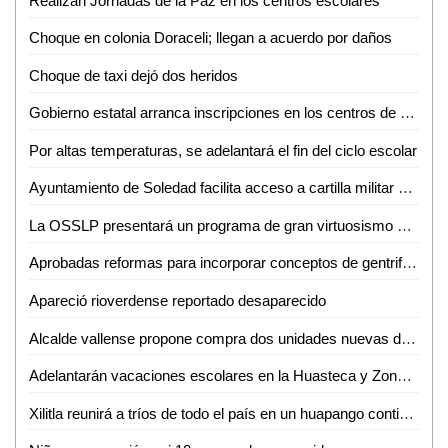
Realizan Jornadas de la Paz en los centros escolares
Choque en colonia Doraceli; llegan a acuerdo por daños
Choque de taxi dejó dos heridos
Gobierno estatal arranca inscripciones en los centros de desarrollo infantil
Por altas temperaturas, se adelantará el fin del ciclo escolar
Ayuntamiento de Soledad facilita acceso a cartilla militar con jornadas en planteles educativos
La OSSLP presentará un programa de gran virtuosismo y tradición musical en el teatro de la paz
Aprobadas reformas para incorporar conceptos de gentrificación y vivienda asequible
Apareció rioverdense reportado desaparecido
Alcalde vallense propone compra dos unidades nuevas de recolección de basura
Adelantarán vacaciones escolares en la Huasteca y Zona Media por altas temperaturas
Xilitla reunirá a tríos de todo el país en un huapango continuo para lograr un Récord Guinness