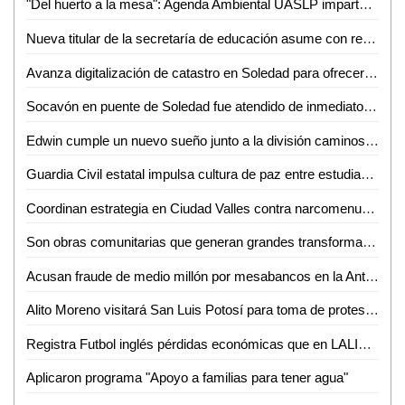
"Del huerto a la mesa": Agenda Ambiental UASLP imparte talleres de sustentabilidad y alimentación consciente
Nueva titular de la secretaría de educación asume con responsabilidad y compromiso
Avanza digitalización de catastro en Soledad para ofrecer trámites más rápidos a la ciudadanía
Socavón en puente de Soledad fue atendido de inmediato y no representa riesgo: SEDUVOP
Edwin cumple un nuevo sueño junto a la división caminos de la Guardia Civil estatal
Guardia Civil estatal impulsa cultura de paz entre estudiantes de la huasteca
Coordinan estrategia en Ciudad Valles contra narcomenudeo y extorsión
Son obras comunitarias que generan grandes transformaciones: presidenta Claudia Sheinbaum
Acusan fraude de medio millón por mesabancos en la Antero G. González de Valles
Alito Moreno visitará San Luis Potosí para toma de protesta de estructuras del PRI
Registra Futbol inglés pérdidas económicas que en LALIGA aseguró Javier Tebas
Aplicaron programa "Apoyo a familias para tener agua"