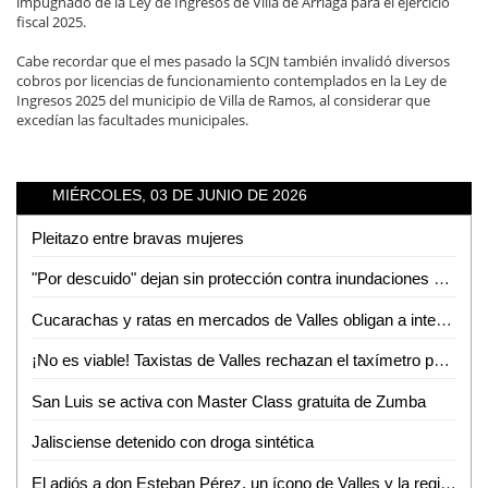
impugnado de la Ley de Ingresos de Villa de Arriaga para el ejercicio
fiscal 2025.
Cabe recordar que el mes pasado la SCJN también invalidó diversos
cobros por licencias de funcionamiento contemplados en la Ley de
Ingresos 2025 del municipio de Villa de Ramos, al considerar que
excedían las facultades municipales.
MIÉRCOLES, 03 DE JUNIO DE 2026
Pleitazo entre bravas mujeres
"Por descuido" dejan sin protección contra inundaciones a colonias de Tamuín
Cucarachas y ratas en mercados de Valles obligan a intensas jornadas de sanitización
¡No es viable! Taxistas de Valles rechazan el taxímetro por baja demanda de viajes
San Luis se activa con Master Class gratuita de Zumba
Jalisciense detenido con droga sintética
El adiós a don Esteban Pérez, un ícono de Valles y la región