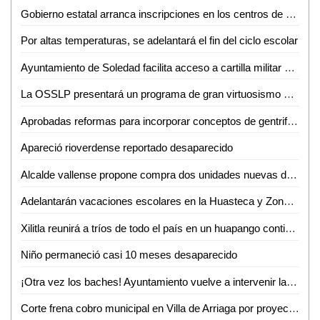
Gobierno estatal arranca inscripciones en los centros de desarrollo infantil
Por altas temperaturas, se adelantará el fin del ciclo escolar
Ayuntamiento de Soledad facilita acceso a cartilla militar con jornadas en planteles educativos
La OSSLP presentará un programa de gran virtuosismo y tradición musical en el teatro de la paz
Aprobadas reformas para incorporar conceptos de gentrificación y vivienda asequible
Apareció rioverdense reportado desaparecido
Alcalde vallense propone compra dos unidades nuevas de recolección de basura
Adelantarán vacaciones escolares en la Huasteca y Zona Media por altas temperaturas
Xilitla reunirá a tríos de todo el país en un huapango continuo para lograr un Récord Guinness
Niño permaneció casi 10 meses desaparecido
¡Otra vez los baches! Ayuntamiento vuelve a intervenir la avenida Ejército Mexicano
Corte frena cobro municipal en Villa de Arriaga por proyectos federales