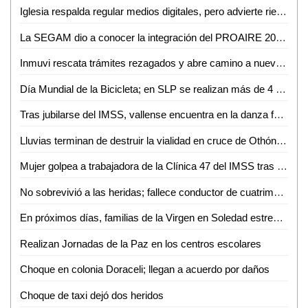
Iglesia respalda regular medios digitales, pero advierte riesgo de caer en el autoritarismo
La SEGAM dio a conocer la integración del PROAIRE 2026-2036 para fortalecer la calidad del aire en la zona metropolitana
Inmuvi rescata trámites rezagados y abre camino a nuevas escrituraciones en Ciudad Valles
Día Mundial de la Bicicleta; en SLP se realizan más de 4 mil 500 viajes diarios
Tras jubilarse del IMSS, vallense encuentra en la danza folclórica una nueva forma de vida
Lluvias terminan de destruir la vialidad en cruce de Othón y Vicente C. Salazar
Mujer golpea a trabajadora de la Clínica 47 del IMSS tras discusión por consulta médica
No sobrevivió a las heridas; fallece conductor de cuatrimoto accidentado en Aquismón
En próximos días, familias de la Virgen en Soledad estrenarán consultorio, purificadora y parque urbano
Realizan Jornadas de la Paz en los centros escolares
Choque en colonia Doraceli; llegan a acuerdo por daños
Choque de taxi dejó dos heridos