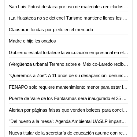
San Luis Potosí destaca por uso de materiales reciclados en procesos productivos: INEGI
¡La Huasteca no se detiene! Turismo mantiene llenos los parajes y alista otro verano inolvidable
Clausuran fondas por pleito en el mercado
Madre e hijo lesionados
Gobierno estatal fortalece la vinculación empresarial en el bajío
¡Vergüenza urbana! Terreno sobre el México-Laredo recibe basura a plena vista de todos
"Queremos a Zoé": A 11 años de su desaparición, denuncian omisiones y olvido en el caso
FENAPO solo requiere mantenimiento menor para estar lista en agosto: Seduvop
Puente de Valle de los Fantasmas será inaugurado el 25 de julio previo a la FENAPO 2026
Alertan por páginas falsas que venden boletos para conciertos de la FENAPO
"Del huerto a la mesa": Agenda Ambiental UASLP imparte talleres de sustentabilidad y alimentación consciente
Nueva titular de la secretaría de educación asume con responsabilidad y compromiso