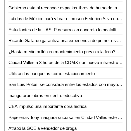
Gobierno estatal reconoce espacios libres de humo de tabaco y emisiones
Latidos de México hará vibrar el museo Federico Silva con Hunac-Ceel
Estudiantes de la UASLP desarrollan concreto fotocatalítico para reducir la contaminación del aire y mejorar la calidad del agua
Ricardo Gallardo garantiza una experiencia de primer nivel en la Fenapo 2026
¿Hasta medio millón en mantenimiento previo a la feria? FENAPO 2026 alista manita de gato
Ciudad Valles a 3 horas de la CDMX con nueva infraestructura carretera: David Medina
Utilizan las banquetas como estacionamiento
San Luis Potosí se consolida entre los estados con mayor crecimiento salarial en el país
Inauguraron obras en centro educativo
CEA impulsó una importante obra hídrica
Papelerías Tony inaugura sucursal en Ciudad Valles este 5 de junio
Atrapó la GCE a vendedor de droga