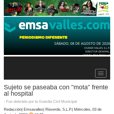
SÁBADO, 08 DE AGOSTO DE 2026
CIUDAD VALLES, S.L.P.
DIRECTOR GENERAL.
SAMUEL ROA BOTELLO
Toggle
navigat
Sujeto se paseaba con "mota" frente
al hospital
- Fue detenido por la Guardia Civil Municipal
Redacción| Emsavalles| Rioverde, S.L.P.| Miércoles, 03 de