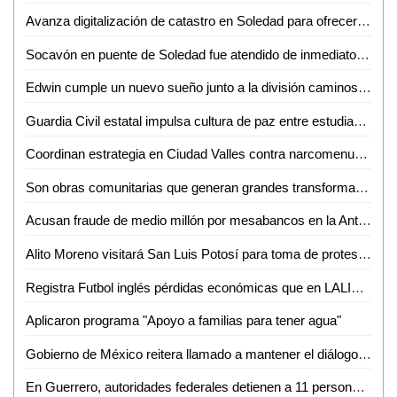
Avanza digitalización de catastro en Soledad para ofrecer trámites más rápidos a la ciudadanía
Socavón en puente de Soledad fue atendido de inmediato y no representa riesgo: SEDUVOP
Edwin cumple un nuevo sueño junto a la división caminos de la Guardia Civil estatal
Guardia Civil estatal impulsa cultura de paz entre estudiantes de la huasteca
Coordinan estrategia en Ciudad Valles contra narcomenudeo y extorsión
Son obras comunitarias que generan grandes transformaciones: presidenta Claudia Sheinbaum
Acusan fraude de medio millón por mesabancos en la Antero G. González de Valles
Alito Moreno visitará San Luis Potosí para toma de protesta de estructuras del PRI
Registra Futbol inglés pérdidas económicas que en LALIGA aseguró Javier Tebas
Aplicaron programa "Apoyo a familias para tener agua"
Gobierno de México reitera llamado a mantener el diálogo con CNTE
En Guerrero, autoridades federales detienen a 11 personas vinculadas con extorsión a prestadores de servicios turísticos