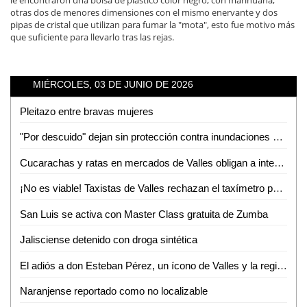
otras dos de menores dimensiones con el mismo enervante y dos
pipas de cristal que utilizan para fumar la "mota", esto fue motivo más
que suficiente para llevarlo tras las rejas.
MIÉRCOLES, 03 DE JUNIO DE 2026
Pleitazo entre bravas mujeres
"Por descuido" dejan sin protección contra inundaciones a colonias de Tamuín
Cucarachas y ratas en mercados de Valles obligan a intensas jornadas de sanitización
¡No es viable! Taxistas de Valles rechazan el taxímetro por baja demanda de viajes
San Luis se activa con Master Class gratuita de Zumba
Jalisciense detenido con droga sintética
El adiós a don Esteban Pérez, un ícono de Valles y la región
Naranjense reportado como no localizable