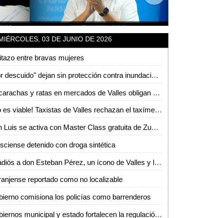
MIÉRCOLES, 03 DE JUNIO DE 2026
itazo entre bravas mujeres
"Por descuido" dejan sin protección contra inundaciones a colonias de Tamuín
Cucarachas y ratas en mercados de Valles obligan a intensas jornadas de sanitización
¡No es viable! Taxistas de Valles rechazan el taxímetro por baja demanda de viajes
San Luis se activa con Master Class gratuita de Zumba
isciense detenido con droga sintética
El adiós a don Esteban Pérez, un ícono de Valles y la región
anjense reportado como no localizable
ierno comisiona los policías como barrenderos
Gobiernos municipal y estado fortalecen la regulación del transporte turístico en Ciudad Valles