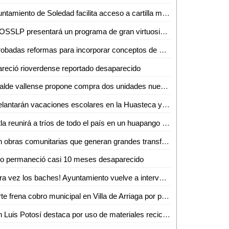
Ayuntamiento de Soledad facilita acceso a cartilla militar con jornadas en planteles educativos
La OSSLP presentará un programa de gran virtuosismo y tradición musical en el teatro de la paz
Aprobadas reformas para incorporar conceptos de gentrificación y vivienda asequible
reció rioverdense reportado desaparecido
Alcalde vallense propone compra dos unidades nuevas de recolección de basura
Adelantarán vacaciones escolares en la Huasteca y Zona Media por altas temperaturas
Xilitla reunirá a tríos de todo el país en un huapango continuo para lograr un Récord Guinness
Son obras comunitarias que generan grandes transformaciones: presidenta Claudia Sheinbaum
ño permaneció casi 10 meses desaparecido
¡Otra vez los baches! Ayuntamiento vuelve a intervenir la avenida Ejército Mexicano
Corte frena cobro municipal en Villa de Arriaga por proyectos federales
San Luis Potosí destaca por uso de materiales reciclados en procesos productivos: INEGI