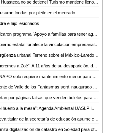
¡La Huasteca no se detiene! Turismo mantiene llenos los parajes y alista otro verano inolvidable
usuran fondas por pleito en el mercado
re e hijo lesionados
Aplicaron programa "Apoyo a familias para tener agua"
Gobierno estatal fortalece la vinculación empresarial en el bajío
¡Vergüenza urbana! Terreno sobre el México-Laredo recibe basura a plena vista de todos
"Queremos a Zoé": A 11 años de su desaparición, denuncian omisiones y olvido en el caso
FENAPO solo requiere mantenimiento menor para estar lista en agosto: Seduvop
Puente de Valle de los Fantasmas será inaugurado el 25 de julio previo a la FENAPO 2026
Alertan por páginas falsas que venden boletos para conciertos de la FENAPO
"Del huerto a la mesa": Agenda Ambiental UASLP imparte talleres de sustentabilidad y alimentación consciente
Nueva titular de la secretaría de educación asume con responsabilidad y compromiso
Avanza digitalización de catastro en Soledad para ofrecer trámites más rápidos a la ciudadanía