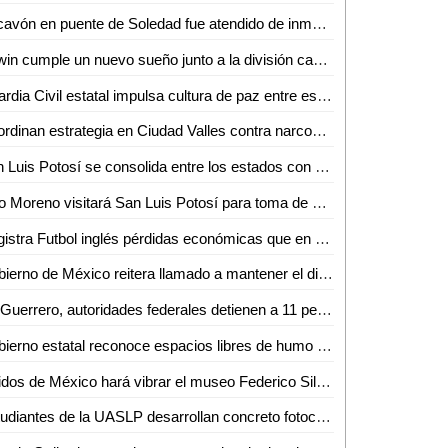
Socavón en puente de Soledad fue atendido de inmediato y no representa riesgo: SEDUVOP
Edwin cumple un nuevo sueño junto a la división caminos de la Guardia Civil estatal
Guardia Civil estatal impulsa cultura de paz entre estudiantes de la huasteca
Coordinan estrategia en Ciudad Valles contra narcomenudeo y extorsión
San Luis Potosí se consolida entre los estados con mayor crecimiento salarial en el país
Alito Moreno visitará San Luis Potosí para toma de protesta de estructuras del PRI
Registra Futbol inglés pérdidas económicas que en LALIGA aseguró Javier Tebas
Gobierno de México reitera llamado a mantener el diálogo con CNTE
En Guerrero, autoridades federales detienen a 11 personas vinculadas con extorsión a prestadores de servicios turísticos
Gobierno estatal reconoce espacios libres de humo de tabaco y emisiones
Latidos de México hará vibrar el museo Federico Silva con Hunac-Ceel
Estudiantes de la UASLP desarrollan concreto fotocatalítico para reducir la contaminación del aire y mejorar la calidad del agua