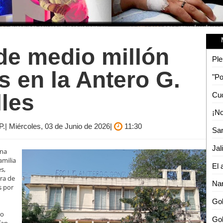
de medio millón
Ple
 en la Antero G.
les
.| Miércoles, 03 de Junio de 2026|
11:30
Jal
una
amilia
s,
ra de
Nar
s por
Gob
do