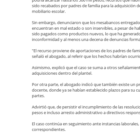
podría alcanzar hasta los 500 mil pesos, recursos que habr
sido recabados por padres de familia para la adquisición d
mobiliario escolar.
Sin embargo, denunciaron que los mesabancos entregado
encuentran en mal estado o son inservibles, a pesar de ha
sido pagados como productos nuevos, lo que ha generad
inconformidad y al menos una decena de denuncias forma
"El recurso proviene de aportaciones de los padres de fami
señaló el abogado, al referir que los hechos habrían ocurrid
Asimismo, explicó que el caso se suma a otros señalamien
adquisiciones dentro del plantel.
Por otra parte, el abogado indicó que también existe un pr
docente, donde ya se habían establecido plazos para su c
partes.
Advirtió que, de persistir el incumplimiento de las resoluc
pesos e incluso arresto administrativo a directivos respo
El caso continúa en seguimiento ante instancias laborales,
correspondientes.