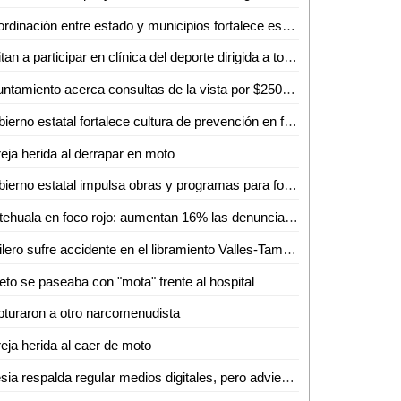
Coordinación entre estado y municipios fortalece estrategia de seguridad en la huasteca
Invitan a participar en clínica del deporte dirigida a todas las disciplinas en Ciudad Valles
Ayuntamiento acerca consultas de la vista por $250 en Ciudad Valles
Gobierno estatal fortalece cultura de prevención en feria de seguridad y medio ambiente
eja herida al derrapar en moto
Gobierno estatal impulsa obras y programas para fortalecer el acceso al agua
Matehuala en foco rojo: aumentan 16% las denuncias delictivas en un año
Trailero sufre accidente en el libramiento Valles-Tamuín
eto se paseaba con "mota" frente al hospital
turaron a otro narcomenudista
eja herida al caer de moto
Iglesia respalda regular medios digitales, pero advierte riesgo de caer en el autoritarismo