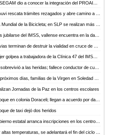
La SEGAM dio a conocer la integración del PROAIRE 2026-2036 para fortalecer la calidad del aire en la zona metropolitana
Inmuvi rescata trámites rezagados y abre camino a nuevas escrituraciones en Ciudad Valles
Día Mundial de la Bicicleta; en SLP se realizan más de 4 mil 500 viajes diarios
Tras jubilarse del IMSS, vallense encuentra en la danza folclórica una nueva forma de vida
Lluvias terminan de destruir la vialidad en cruce de Othón y Vicente C. Salazar
Mujer golpea a trabajadora de la Clínica 47 del IMSS tras discusión por consulta médica
No sobrevivió a las heridas; fallece conductor de cuatrimoto accidentado en Aquismón
En próximos días, familias de la Virgen en Soledad estrenarán consultorio, purificadora y parque urbano
lizan Jornadas de la Paz en los centros escolares
Choque en colonia Doraceli; llegan a acuerdo por daños
que de taxi dejó dos heridos
Gobierno estatal arranca inscripciones en los centros de desarrollo infantil
Por altas temperaturas, se adelantará el fin del ciclo escolar