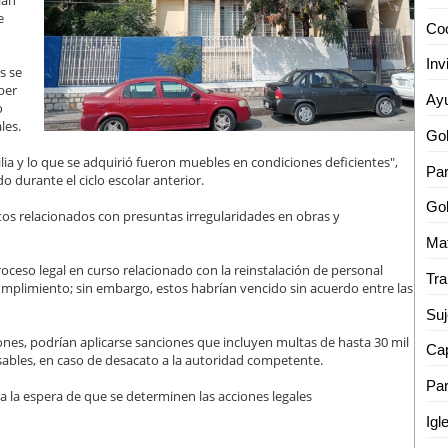
ían
e
s se
ber
o
les.
lia y lo que se adquirió fueron muebles en condiciones deficientes",
Par
o durante el ciclo escolar anterior.
tos relacionados con presuntas irregularidades en obras y
oceso legal en curso relacionado con la reinstalación de personal
umplimiento; sin embargo, estos habrían vencido sin acuerdo entre las
Suj
iones, podrían aplicarse sanciones que incluyen multas de hasta 30 mil
Cap
nsables, en caso de desacato a la autoridad competente.
Par
 a la espera de que se determinen las acciones legales