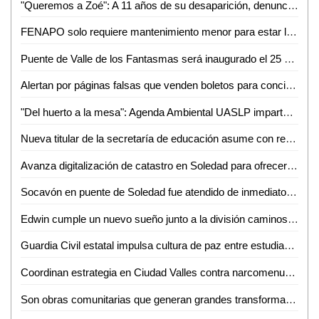
"Queremos a Zoé": A 11 años de su desaparición, denuncian omisiones y olvido en el caso
FENAPO solo requiere mantenimiento menor para estar lista en agosto: Seduvop
Puente de Valle de los Fantasmas será inaugurado el 25 de julio previo a la FENAPO 2026
Alertan por páginas falsas que venden boletos para conciertos de la FENAPO
"Del huerto a la mesa": Agenda Ambiental UASLP imparte talleres de sustentabilidad y alimentación consciente
Nueva titular de la secretaría de educación asume con responsabilidad y compromiso
Avanza digitalización de catastro en Soledad para ofrecer trámites más rápidos a la ciudadanía
Socavón en puente de Soledad fue atendido de inmediato y no representa riesgo: SEDUVOP
Edwin cumple un nuevo sueño junto a la división caminos de la Guardia Civil estatal
Guardia Civil estatal impulsa cultura de paz entre estudiantes de la huasteca
Coordinan estrategia en Ciudad Valles contra narcomenudeo y extorsión
Son obras comunitarias que generan grandes transformaciones: presidenta Claudia Sheinbaum