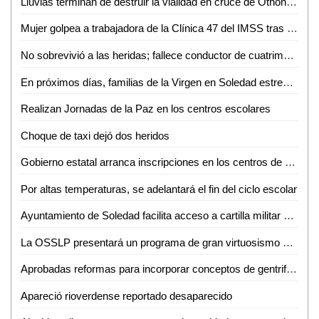
Lluvias terminan de destruir la vialidad en cruce de Othón y Vicente C. Salazar
Mujer golpea a trabajadora de la Clínica 47 del IMSS tras discusión por consulta médica
No sobrevivió a las heridas; fallece conductor de cuatrimoto accidentado en Aquismón
En próximos días, familias de la Virgen en Soledad estrenarán consultorio, purificadora y parque urbano
Realizan Jornadas de la Paz en los centros escolares
Choque de taxi dejó dos heridos
Gobierno estatal arranca inscripciones en los centros de desarrollo infantil
Por altas temperaturas, se adelantará el fin del ciclo escolar
Ayuntamiento de Soledad facilita acceso a cartilla militar con jornadas en planteles educativos
La OSSLP presentará un programa de gran virtuosismo y tradición musical en el teatro de la paz
Aprobadas reformas para incorporar conceptos de gentrificación y vivienda asequible
Apareció rioverdense reportado desaparecido