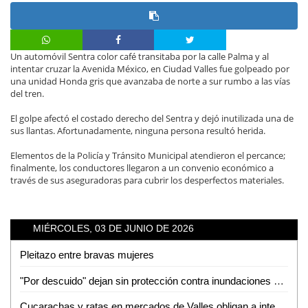
Un automóvil Sentra color café transitaba por la calle Palma y al
intentar cruzar la Avenida México, en Ciudad Valles fue golpeado por
una unidad Honda gris que avanzaba de norte a sur rumbo a las vías
del tren.
El golpe afectó el costado derecho del Sentra y dejó inutilizada una de
sus llantas. Afortunadamente, ninguna persona resultó herida.
Elementos de la Policía y Tránsito Municipal atendieron el percance;
finalmente, los conductores llegaron a un convenio económico a
través de sus aseguradoras para cubrir los desperfectos materiales.
MIÉRCOLES, 03 DE JUNIO DE 2026
Pleitazo entre bravas mujeres
"Por descuido" dejan sin protección contra inundaciones a colonias de Tamuín
Cucarachas y ratas en mercados de Valles obligan a intensas jornadas de sanitización