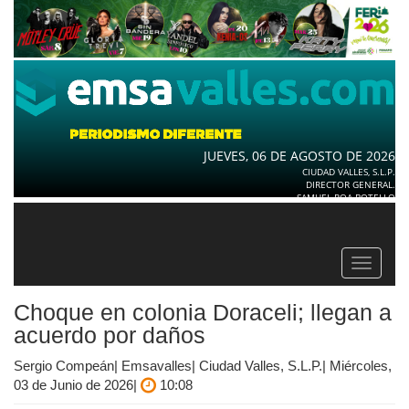
JUEVES, 06 DE AGOSTO DE 2026
CIUDAD VALLES, S.L.P.
DIRECTOR GENERAL.
SAMUEL ROA BOTELLO
Toggle
navigat
Choque en colonia Doraceli; llegan a
acuerdo por daños
Sergio Compeán| Emsavalles| Ciudad Valles, S.L.P.| Miércoles,
03 de Junio de 2026|
10:08