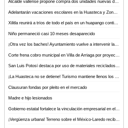
Alcalde vallense propone compra dos unidades nuevas de recolección de basura
Adelantarán vacaciones escolares en la Huasteca y Zona Media por altas temperaturas
Xilitla reunirá a tríos de todo el país en un huapango continuo para lograr un Récord Guinness
Niño permaneció casi 10 meses desaparecido
¡Otra vez los baches! Ayuntamiento vuelve a intervenir la avenida Ejército Mexicano
Corte frena cobro municipal en Villa de Arriaga por proyectos federales
San Luis Potosí destaca por uso de materiales reciclados en procesos productivos: INEGI
¡La Huasteca no se detiene! Turismo mantiene llenos los parajes y alista otro verano inolvidable
Clausuran fondas por pleito en el mercado
Madre e hijo lesionados
Gobierno estatal fortalece la vinculación empresarial en el bajío
¡Vergüenza urbana! Terreno sobre el México-Laredo recibe basura a plena vista de todos