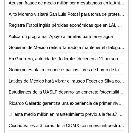
Acusan fraude de medio millón por mesabancos en la Antero G. González de Valles
Alito Moreno visitará San Luis Potosí para toma de protesta de estructuras del PRI
Registra Futbol inglés pérdidas económicas que en LALIGA aseguró Javier Tebas
Aplicaron programa "Apoyo a familias para tener agua"
Gobierno de México reitera llamado a mantener el diálogo con CNTE
En Guerrero, autoridades federales detienen a 11 personas vinculadas con extorsión a prestadores de servicios turísticos
Gobierno estatal reconoce espacios libres de humo de tabaco y emisiones
Latidos de México hará vibrar el museo Federico Silva con Hunac-Ceel
Estudiantes de la UASLP desarrollan concreto fotocatalítico para reducir la contaminación del aire y mejorar la calidad del agua
Ricardo Gallardo garantiza una experiencia de primer nivel en la Fenapo 2026
¿Hasta medio millón en mantenimiento previo a la feria? FENAPO 2026 alista manita de gato
Ciudad Valles a 3 horas de la CDMX con nueva infraestructura carretera: David Medina