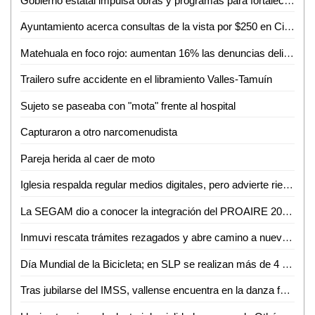
Gobierno estatal impulsa obras y programas para fortalecer el acceso al agua
Ayuntamiento acerca consultas de la vista por $250 en Ciudad Valles
Matehuala en foco rojo: aumentan 16% las denuncias delictivas en un año
Trailero sufre accidente en el libramiento Valles-Tamuín
Sujeto se paseaba con "mota" frente al hospital
Capturaron a otro narcomenudista
Pareja herida al caer de moto
Iglesia respalda regular medios digitales, pero advierte riesgo de caer en el autoritarismo
La SEGAM dio a conocer la integración del PROAIRE 2026-2036 para fortalecer la calidad del aire en la zona metropolitana
Inmuvi rescata trámites rezagados y abre camino a nuevas escrituraciones en Ciudad Valles
Día Mundial de la Bicicleta; en SLP se realizan más de 4 mil 500 viajes diarios
Tras jubilarse del IMSS, vallense encuentra en la danza folclórica una nueva forma de vida