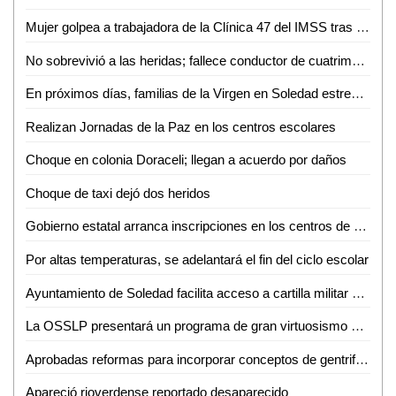
Mujer golpea a trabajadora de la Clínica 47 del IMSS tras discusión por consulta médica
No sobrevivió a las heridas; fallece conductor de cuatrimoto accidentado en Aquismón
En próximos días, familias de la Virgen en Soledad estrenarán consultorio, purificadora y parque urbano
Realizan Jornadas de la Paz en los centros escolares
Choque en colonia Doraceli; llegan a acuerdo por daños
Choque de taxi dejó dos heridos
Gobierno estatal arranca inscripciones en los centros de desarrollo infantil
Por altas temperaturas, se adelantará el fin del ciclo escolar
Ayuntamiento de Soledad facilita acceso a cartilla militar con jornadas en planteles educativos
La OSSLP presentará un programa de gran virtuosismo y tradición musical en el teatro de la paz
Aprobadas reformas para incorporar conceptos de gentrificación y vivienda asequible
Apareció rioverdense reportado desaparecido