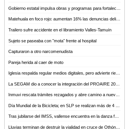
Gobierno estatal impulsa obras y programas para fortalecer el acceso al agua
Matehuala en foco rojo: aumentan 16% las denuncias delictivas en un año
Trailero sufre accidente en el libramiento Valles-Tamuín
Sujeto se paseaba con "mota" frente al hospital
Capturaron a otro narcomenudista
Pareja herida al caer de moto
Iglesia respalda regular medios digitales, pero advierte riesgo de caer en el autoritarismo
La SEGAM dio a conocer la integración del PROAIRE 2026-2036 para fortalecer la calidad del aire en la zona metropolitana
Inmuvi rescata trámites rezagados y abre camino a nuevas escrituraciones en Ciudad Valles
Día Mundial de la Bicicleta; en SLP se realizan más de 4 mil 500 viajes diarios
Tras jubilarse del IMSS, vallense encuentra en la danza folclórica una nueva forma de vida
Lluvias terminan de destruir la vialidad en cruce de Othón y Vicente C. Salazar