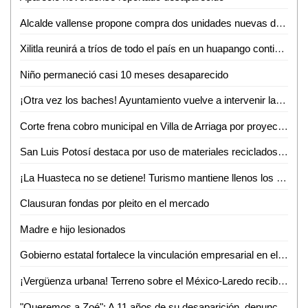
Alcalde vallense propone compra dos unidades nuevas de recolección de basura
Xilitla reunirá a tríos de todo el país en un huapango continuo para lograr un Récord Guinness
Niño permaneció casi 10 meses desaparecido
¡Otra vez los baches! Ayuntamiento vuelve a intervenir la avenida Ejército Mexicano
Corte frena cobro municipal en Villa de Arriaga por proyectos federales
San Luis Potosí destaca por uso de materiales reciclados en procesos productivos: INEGI
¡La Huasteca no se detiene! Turismo mantiene llenos los parajes y alista otro verano inolvidable
Clausuran fondas por pleito en el mercado
Madre e hijo lesionados
Gobierno estatal fortalece la vinculación empresarial en el bajío
¡Vergüenza urbana! Terreno sobre el México-Laredo recibe basura a plena vista de todos
"Queremos a Zoé": A 11 años de su desaparición, denuncian omisiones y olvido en el caso