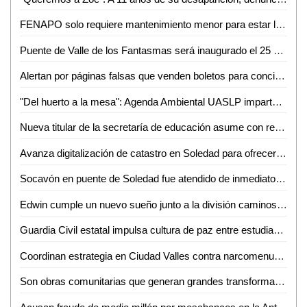
FENAPO solo requiere mantenimiento menor para estar lista en agosto: Seduvop
Puente de Valle de los Fantasmas será inaugurado el 25 de julio previo a la FENAPO 2026
Alertan por páginas falsas que venden boletos para conciertos de la FENAPO
"Del huerto a la mesa": Agenda Ambiental UASLP imparte talleres de sustentabilidad y alimentación consciente
Nueva titular de la secretaría de educación asume con responsabilidad y compromiso
Avanza digitalización de catastro en Soledad para ofrecer trámites más rápidos a la ciudadanía
Socavón en puente de Soledad fue atendido de inmediato y no representa riesgo: SEDUVOP
Edwin cumple un nuevo sueño junto a la división caminos de la Guardia Civil estatal
Guardia Civil estatal impulsa cultura de paz entre estudiantes de la huasteca
Coordinan estrategia en Ciudad Valles contra narcomenudeo y extorsión
Son obras comunitarias que generan grandes transformaciones: presidenta Claudia Sheinbaum