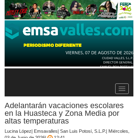
VIERNES, 07 DE AGOSTO DE 2026
CIUDAD VALLES, S.L.P.
DIRECTOR GENERAL.
SAMUEL ROA BOTELLO
Toggle
navigat
Adelantarán vacaciones escolares
en la Huasteca y Zona Media por
altas temperaturas
Lucina López| Emsavalles| San Luis Potosí, S.L.P.| Miércoles,
03 de Junio de 2026|
12:41