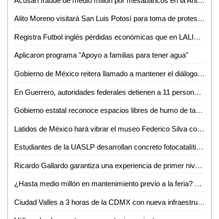
Acusan fraude de medio millón por mesabancos en la Antero G. González de Valles
Alito Moreno visitará San Luis Potosí para toma de protesta de estructuras del PRI
Registra Futbol inglés pérdidas económicas que en LALIGA aseguró Javier Tebas
Aplicaron programa "Apoyo a familias para tener agua"
Gobierno de México reitera llamado a mantener el diálogo con CNTE
En Guerrero, autoridades federales detienen a 11 personas vinculadas con extorsión a prestadores de servicios turísticos
Gobierno estatal reconoce espacios libres de humo de tabaco y emisiones
Latidos de México hará vibrar el museo Federico Silva con Hunac-Ceel
Estudiantes de la UASLP desarrollan concreto fotocatalítico para reducir la contaminación del aire y mejorar la calidad del agua
Ricardo Gallardo garantiza una experiencia de primer nivel en la Fenapo 2026
¿Hasta medio millón en mantenimiento previo a la feria? FENAPO 2026 alista manita de gato
Ciudad Valles a 3 horas de la CDMX con nueva infraestructura carretera: David Medina