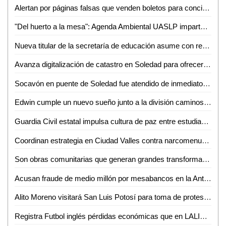
Alertan por páginas falsas que venden boletos para conciertos de la FENAPO
"Del huerto a la mesa": Agenda Ambiental UASLP imparte talleres de sustentabilidad y alimentación consciente
Nueva titular de la secretaría de educación asume con responsabilidad y compromiso
Avanza digitalización de catastro en Soledad para ofrecer trámites más rápidos a la ciudadanía
Socavón en puente de Soledad fue atendido de inmediato y no representa riesgo: SEDUVOP
Edwin cumple un nuevo sueño junto a la división caminos de la Guardia Civil estatal
Guardia Civil estatal impulsa cultura de paz entre estudiantes de la huasteca
Coordinan estrategia en Ciudad Valles contra narcomenudeo y extorsión
Son obras comunitarias que generan grandes transformaciones: presidenta Claudia Sheinbaum
Acusan fraude de medio millón por mesabancos en la Antero G. González de Valles
Alito Moreno visitará San Luis Potosí para toma de protesta de estructuras del PRI
Registra Futbol inglés pérdidas económicas que en LALIGA aseguró Javier Tebas