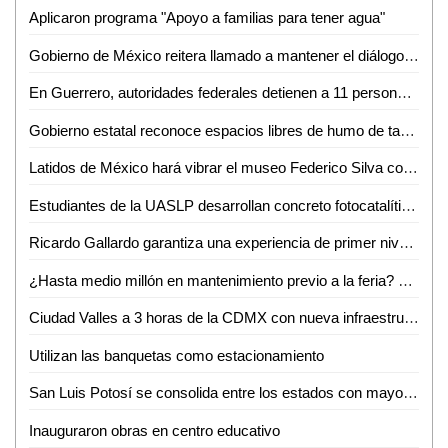
Aplicaron programa "Apoyo a familias para tener agua"
Gobierno de México reitera llamado a mantener el diálogo con CNTE
En Guerrero, autoridades federales detienen a 11 personas vinculadas con extorsión a prestadores de servicios turísticos
Gobierno estatal reconoce espacios libres de humo de tabaco y emisiones
Latidos de México hará vibrar el museo Federico Silva con Hunac-Ceel
Estudiantes de la UASLP desarrollan concreto fotocatalítico para reducir la contaminación del aire y mejorar la calidad del agua
Ricardo Gallardo garantiza una experiencia de primer nivel en la Fenapo 2026
¿Hasta medio millón en mantenimiento previo a la feria? FENAPO 2026 alista manita de gato
Ciudad Valles a 3 horas de la CDMX con nueva infraestructura carretera: David Medina
Utilizan las banquetas como estacionamiento
San Luis Potosí se consolida entre los estados con mayor crecimiento salarial en el país
Inauguraron obras en centro educativo