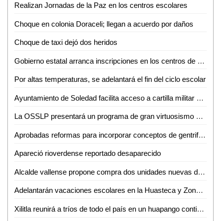
Realizan Jornadas de la Paz en los centros escolares
Choque en colonia Doraceli; llegan a acuerdo por daños
Choque de taxi dejó dos heridos
Gobierno estatal arranca inscripciones en los centros de desarrollo infantil
Por altas temperaturas, se adelantará el fin del ciclo escolar
Ayuntamiento de Soledad facilita acceso a cartilla militar con jornadas en planteles educativos
La OSSLP presentará un programa de gran virtuosismo y tradición musical en el teatro de la paz
Aprobadas reformas para incorporar conceptos de gentrificación y vivienda asequible
Apareció rioverdense reportado desaparecido
Alcalde vallense propone compra dos unidades nuevas de recolección de basura
Adelantarán vacaciones escolares en la Huasteca y Zona Media por altas temperaturas
Xilitla reunirá a tríos de todo el país en un huapango continuo para lograr un Récord Guinness