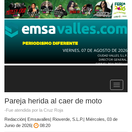
VIERNES, 07 DE AGOSTO DE 2026
CIUDAD VALLES, S.L.P.
DIRECTOR GENERAL.
SAMUEL ROA BOTELLO
Toggle
navigat
Pareja herida al caer de moto
-Fue atendida por la Cruz Roja
Redacción| Emsavalles| Rioverde, S.L.P.| Miércoles, 03 de
Junio de 2026|
08:20