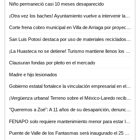
Niño permaneció casi 10 meses desaparecido
¡Otra vez los baches! Ayuntamiento vuelve a intervenir la avenida Ejército Mexicano
Corte frena cobro municipal en Villa de Arriaga por proyectos federales
San Luis Potosí destaca por uso de materiales reciclados en procesos productivos: INEGI
¡La Huasteca no se detiene! Turismo mantiene llenos los parajes y alista otro verano inolvidable
Clausuran fondas por pleito en el mercado
Madre e hijo lesionados
Gobierno estatal fortalece la vinculación empresarial en el bajío
¡Vergüenza urbana! Terreno sobre el México-Laredo recibe basura a plena vista de todos
"Queremos a Zoé": A 11 años de su desaparición, denuncian omisiones y olvido en el caso
FENAPO solo requiere mantenimiento menor para estar lista en agosto: Seduvop
Puente de Valle de los Fantasmas será inaugurado el 25 de julio previo a la FENAPO 2026