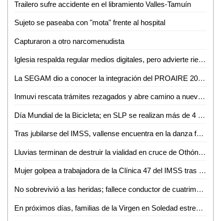
Trailero sufre accidente en el libramiento Valles-Tamuín
Sujeto se paseaba con "mota" frente al hospital
Capturaron a otro narcomenudista
Iglesia respalda regular medios digitales, pero advierte riesgo de caer en el autoritarismo
La SEGAM dio a conocer la integración del PROAIRE 2026-2036 para fortalecer la calidad del aire en la zona metropolitana
Inmuvi rescata trámites rezagados y abre camino a nuevas escrituraciones en Ciudad Valles
Día Mundial de la Bicicleta; en SLP se realizan más de 4 mil 500 viajes diarios
Tras jubilarse del IMSS, vallense encuentra en la danza folclórica una nueva forma de vida
Lluvias terminan de destruir la vialidad en cruce de Othón y Vicente C. Salazar
Mujer golpea a trabajadora de la Clínica 47 del IMSS tras discusión por consulta médica
No sobrevivió a las heridas; fallece conductor de cuatrimoto accidentado en Aquismón
En próximos días, familias de la Virgen en Soledad estrenarán consultorio, purificadora y parque urbano