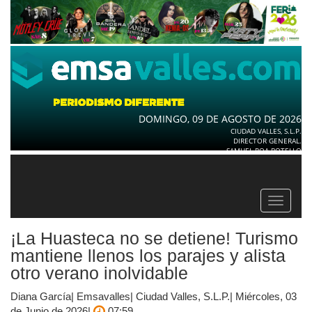
DOMINGO, 09 DE AGOSTO DE 2026
CIUDAD VALLES, S.L.P.
DIRECTOR GENERAL.
SAMUEL ROA BOTELLO
Toggle
navigat
¡La Huasteca no se detiene! Turismo
mantiene llenos los parajes y alista
otro verano inolvidable
Diana García| Emsavalles| Ciudad Valles, S.L.P.| Miércoles, 03
de Junio de 2026|
07:59