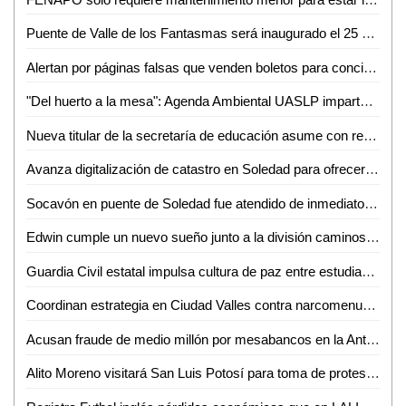
Puente de Valle de los Fantasmas será inaugurado el 25 de julio previo a la FENAPO 2026
Alertan por páginas falsas que venden boletos para conciertos de la FENAPO
"Del huerto a la mesa": Agenda Ambiental UASLP imparte talleres de sustentabilidad y alimentación consciente
Nueva titular de la secretaría de educación asume con responsabilidad y compromiso
Avanza digitalización de catastro en Soledad para ofrecer trámites más rápidos a la ciudadanía
Socavón en puente de Soledad fue atendido de inmediato y no representa riesgo: SEDUVOP
Edwin cumple un nuevo sueño junto a la división caminos de la Guardia Civil estatal
Guardia Civil estatal impulsa cultura de paz entre estudiantes de la huasteca
Coordinan estrategia en Ciudad Valles contra narcomenudeo y extorsión
Acusan fraude de medio millón por mesabancos en la Antero G. González de Valles
Alito Moreno visitará San Luis Potosí para toma de protesta de estructuras del PRI