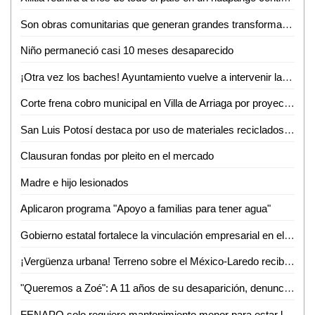
Son obras comunitarias que generan grandes transformaciones: presidenta Claudia Sheinbaum
Niño permaneció casi 10 meses desaparecido
¡Otra vez los baches! Ayuntamiento vuelve a intervenir la avenida Ejército Mexicano
Corte frena cobro municipal en Villa de Arriaga por proyectos federales
San Luis Potosí destaca por uso de materiales reciclados en procesos productivos: INEGI
Clausuran fondas por pleito en el mercado
Madre e hijo lesionados
Aplicaron programa "Apoyo a familias para tener agua"
Gobierno estatal fortalece la vinculación empresarial en el bajío
¡Vergüenza urbana! Terreno sobre el México-Laredo recibe basura a plena vista de todos
"Queremos a Zoé": A 11 años de su desaparición, denuncian omisiones y olvido en el caso
FENAPO solo requiere mantenimiento menor para estar lista en agosto: Seduvop