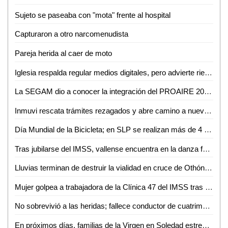
Sujeto se paseaba con "mota" frente al hospital
Capturaron a otro narcomenudista
Pareja herida al caer de moto
Iglesia respalda regular medios digitales, pero advierte riesgo de caer en el autoritarismo
La SEGAM dio a conocer la integración del PROAIRE 2026-2036 para fortalecer la calidad del aire en la zona metropolitana
Inmuvi rescata trámites rezagados y abre camino a nuevas escrituraciones en Ciudad Valles
Día Mundial de la Bicicleta; en SLP se realizan más de 4 mil 500 viajes diarios
Tras jubilarse del IMSS, vallense encuentra en la danza folclórica una nueva forma de vida
Lluvias terminan de destruir la vialidad en cruce de Othón y Vicente C. Salazar
Mujer golpea a trabajadora de la Clínica 47 del IMSS tras discusión por consulta médica
No sobrevivió a las heridas; fallece conductor de cuatrimoto accidentado en Aquismón
En próximos días, familias de la Virgen en Soledad estrenarán consultorio, purificadora y parque urbano