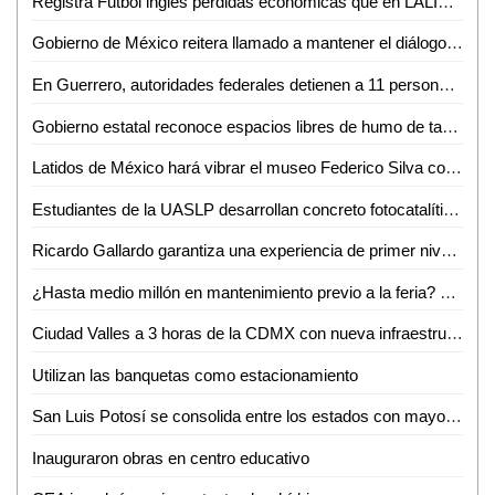
Registra Futbol inglés pérdidas económicas que en LALIGA aseguró Javier Tebas
Gobierno de México reitera llamado a mantener el diálogo con CNTE
En Guerrero, autoridades federales detienen a 11 personas vinculadas con extorsión a prestadores de servicios turísticos
Gobierno estatal reconoce espacios libres de humo de tabaco y emisiones
Latidos de México hará vibrar el museo Federico Silva con Hunac-Ceel
Estudiantes de la UASLP desarrollan concreto fotocatalítico para reducir la contaminación del aire y mejorar la calidad del agua
Ricardo Gallardo garantiza una experiencia de primer nivel en la Fenapo 2026
¿Hasta medio millón en mantenimiento previo a la feria? FENAPO 2026 alista manita de gato
Ciudad Valles a 3 horas de la CDMX con nueva infraestructura carretera: David Medina
Utilizan las banquetas como estacionamiento
San Luis Potosí se consolida entre los estados con mayor crecimiento salarial en el país
Inauguraron obras en centro educativo