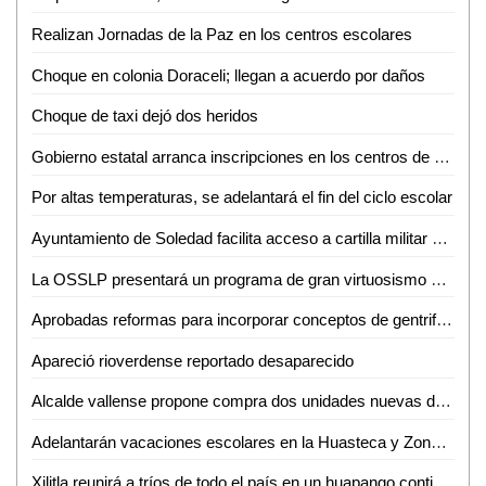
Realizan Jornadas de la Paz en los centros escolares
Choque en colonia Doraceli; llegan a acuerdo por daños
Choque de taxi dejó dos heridos
Gobierno estatal arranca inscripciones en los centros de desarrollo infantil
Por altas temperaturas, se adelantará el fin del ciclo escolar
Ayuntamiento de Soledad facilita acceso a cartilla militar con jornadas en planteles educativos
La OSSLP presentará un programa de gran virtuosismo y tradición musical en el teatro de la paz
Aprobadas reformas para incorporar conceptos de gentrificación y vivienda asequible
Apareció rioverdense reportado desaparecido
Alcalde vallense propone compra dos unidades nuevas de recolección de basura
Adelantarán vacaciones escolares en la Huasteca y Zona Media por altas temperaturas
Xilitla reunirá a tríos de todo el país en un huapango continuo para lograr un Récord Guinness