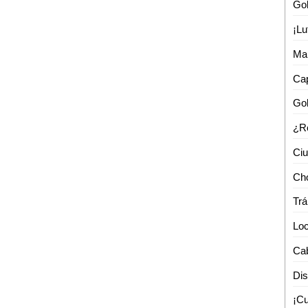
Man
Trá