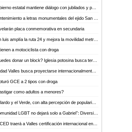
Gobierno estatal mantiene diálogo con jubilados y pensionados
Mantenimiento a letras monumentales del ejido San Marcos
elarán placa conmemorativa en secundaria
San luis amplía la ruta 24 y mejora la movilidad metropolitana
ienen a motociclista con droga
¿Puedes donar un block? Iglesia potosina busca terminar su centro administrativo en Valles
Ciudad Valles busca proyectarse internacionalmente con evento de ganado Brahman
turó GCE a 2 tipos con droga
astigar como adultos a menores?
Gallardo y el Verde, con alta percepción de popularidad en SLP: Roy Campos
"Comunidad LGBT no dejará solo a Gabriel": Diversidad e Igualdad alza la voz por su asesinato
ERCED traerá a Valles certificación internacional en reanimación cardiopulmonar