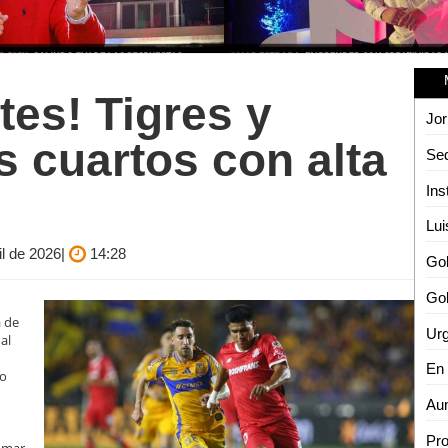
tes! Tigres y
Jor
s cuartos con alta
il de 2026|
14:28
Gob
a de
Urg
al
io
Aum