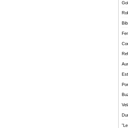
Rob
Ref
Vel
"Le