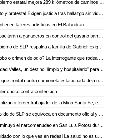
Gobierno estatal mejora 289 kilómetros de caminos en marzo
¡Luto y protesta! Exigen justicia tras hallazgo sin vida de joven enfermero vallense
tienen talleres artísticos en El Balandrán
Capacitarán a ganaderos en control del gusano barrenador
Gobierno de SLP respalda a familia de Gabriel; exigen resultados a la Fiscalía de Valles
¿Robo o crimen de odio? La interrogante que rodea la muerte de Gabriel García Balleza
Ciudad Valles, un destino "limpio y hospitalario" para el turismo nacional: Ana Pelayo
Choque frontal contra camioneta estacionada deja un lesionado en la colonia Obrera
iler chocó contra contención
Localizan a tercer trabajador de la Mina Santa Fe, en Sinaloa
Cabildo de SLP se equivoca en documento oficial y genera confusión en cambio de nombre de avenida
Disminuyó el narcomenudeo en San Luis Potosí durante febrero
¡Cuidado con lo que ves en redes! La salud no es una moda, advierte nutrióloga