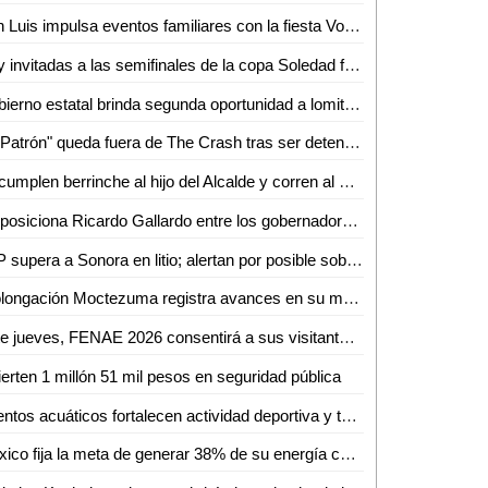
San Luis impulsa eventos familiares con la fiesta Volks Girls
Hay invitadas a las semifinales de la copa Soledad femenil 2026
Gobierno estatal brinda segunda oportunidad a lomitos en la Guardia Civil
"El Patrón" queda fuera de The Crash tras ser detenido
Le cumplen berrinche al hijo del Alcalde y corren al Jefe de la GCE
Se posiciona Ricardo Gallardo entre los gobernadores mejor evaluados del país
SLP supera a Sonora en litio; alertan por posible sobreexplotación
Prolongación Moctezuma registra avances en su modernización
Este jueves, FENAE 2026 consentirá a sus visitantes con enchiladas y bebidas gratis
ierten 1 millón 51 mil pesos en seguridad pública
Eventos acuáticos fortalecen actividad deportiva y turismo
México fija la meta de generar 38% de su energía con fuentes renovables: SENER