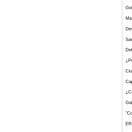
Dev
Det
Cap
¿C