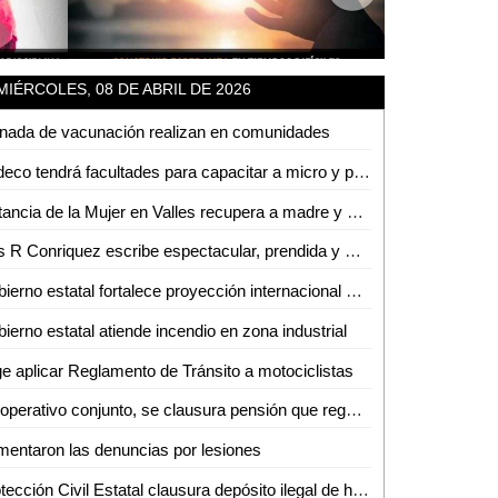
MIÉRCOLES, 08 DE ABRIL DE 2026
nada de vacunación realizan en comunidades
Sedeco tendrá facultades para capacitar a micro y pequeños empresarios en la detección de moneda falsa
Instancia de la Mujer en Valles recupera a madre y bebé sustraídos fuera del estado
Luis R Conriquez escribe espectacular, prendida y multitudinaria noche en la Fenae
Gobierno estatal fortalece proyección internacional con la Arena Potosí
ierno estatal atiende incendio en zona industrial
e aplicar Reglamento de Tránsito a motociclistas
En operativo conjunto, se clausura pensión que reguardaba autotanques con hidrocarburos sin los permisos correspondientes
entaron las denuncias por lesiones
Protección Civil Estatal clausura depósito ilegal de hidrocarburos