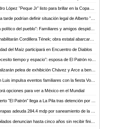
Pedro López "Peque Jr" listo para brillar en la Copa Atleti 2026
Esta tarde podrían definir situación legal de Alberto "N", "El Patrón", por violencia familiar
"Un político del pueblo": Familiares y amigos despiden a Juan José Ortiz Azuara con toque de silencio
Rehabilitarán Cordillera Tének; obra estatal abarcará 30 kilómetros
dad del Maíz participará en Encuentro de Diablos
"Necesito tiempo y espacio": esposa de El Patrón rompe el silencio tras su detención por presunta violencia
Realizarán pelea de exhibición Chávez y Arce a beneficio en Puebla
San Luis impulsa eventos familiares con la fiesta Volks Girls
rá opciones para ver a México en el Mundial
Alberto "El Patrón" llega a La Pila tras detención por presuntas agresiones
Interapas adeuda 284.4 mdp por saneamiento de la planta de aguas residuales Tanque Tenorio
Jubilados denuncian hasta cinco años sin recibir finiquitos en SLP