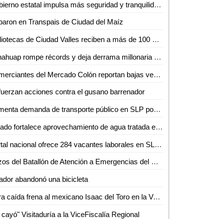
Gobierno estatal impulsa más seguridad y tranquilidad para las y los potosinos
aron en Transpais de Ciudad del Maíz
Bibliotecas de Ciudad Valles reciben a más de 100 niños en sus talleres de primavera
Fenahuap rompe récords y deja derrama millonaria en Ciudad Valles: David Medina
Comerciantes del Mercado Colón reportan bajas ventas
uerzan acciones contra el gusano barrenador
Aumenta demanda de transporte público en SLP por Semana Santa y Pascua
Estado fortalece aprovechamiento de agua tratada en Villa de Reyes
Portal nacional ofrece 284 vacantes laborales en SLP, la mayoría en la capital
Buzos del Batallón de Atención a Emergencias del Ejército Mexicano rescatan a un minero en el municipio de El Rosario, Sin.
ador abandonó una bicicleta
Dura caída frena al mexicano Isaac del Toro en la Vuelta al País Vasco
 cayó" Visitaduría a la ViceFiscalía Regional