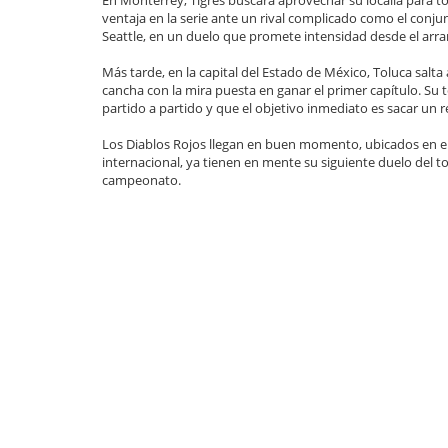
En Monterrey, Tigres buscará aprovechar su localía para 
ventaja en la serie ante un rival complicado como el conju
Seattle, en un duelo que promete intensidad desde el arr
Más tarde, en la capital del Estado de México, Toluca salta 
cancha con la mira puesta en ganar el primer capítulo. Su
partido a partido y que el objetivo inmediato es sacar un re
Los Diablos Rojos llegan en buen momento, ubicados en el
internacional, ya tienen en mente su siguiente duelo del tor
campeonato.