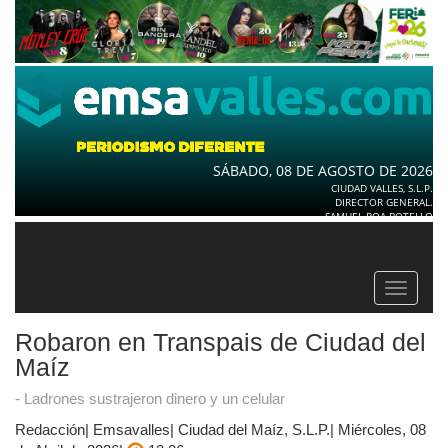
SÁBADO, 08 DE AGOSTO DE 2026
CIUDAD VALLES, S.L.P.
DIRECTOR GENERAL.
SAMUEL ROA BOTELLO
Toggle
navigat
Robaron en Transpais de Ciudad del
Maíz
- Ladrones sustrajeron dinero y un celular
Redacción| Emsavalles| Ciudad del Maíz, S.L.P.| Miércoles, 08