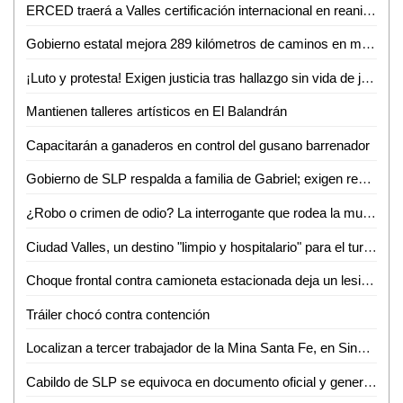
ERCED traerá a Valles certificación internacional en reanimación cardiopulmonar
Gobierno estatal mejora 289 kilómetros de caminos en marzo
¡Luto y protesta! Exigen justicia tras hallazgo sin vida de joven enfermero vallense
Mantienen talleres artísticos en El Balandrán
Capacitarán a ganaderos en control del gusano barrenador
Gobierno de SLP respalda a familia de Gabriel; exigen resultados a la Fiscalía de Valles
¿Robo o crimen de odio? La interrogante que rodea la muerte de Gabriel García Balleza
Ciudad Valles, un destino "limpio y hospitalario" para el turismo nacional: Ana Pelayo
Choque frontal contra camioneta estacionada deja un lesionado en la colonia Obrera
Tráiler chocó contra contención
Localizan a tercer trabajador de la Mina Santa Fe, en Sinaloa
Cabildo de SLP se equivoca en documento oficial y genera confusión en cambio de nombre de avenida