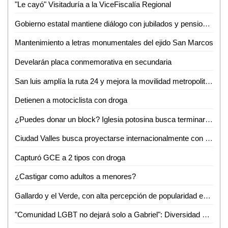
"Le cayó" Visitaduría a la ViceFiscalía Regional
Gobierno estatal mantiene diálogo con jubilados y pensionados
Mantenimiento a letras monumentales del ejido San Marcos
Develarán placa conmemorativa en secundaria
San luis amplía la ruta 24 y mejora la movilidad metropolitana
Detienen a motociclista con droga
¿Puedes donar un block? Iglesia potosina busca terminar su centro administrativo en Valles
Ciudad Valles busca proyectarse internacionalmente con evento de ganado Brahman
Capturó GCE a 2 tipos con droga
¿Castigar como adultos a menores?
Gallardo y el Verde, con alta percepción de popularidad en SLP: Roy Campos
"Comunidad LGBT no dejará solo a Gabriel": Diversidad e Igualdad alza la voz por su asesinato