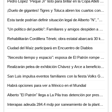
Pedro López "Peque Jr" listo para brillar en la Copa Atleti 2026
¡Duelo de gigantes! Tigres y Toluca abren los cuartos con alta tensión
Esta tarde podrían definir situación legal de Alberto "N", "El Patrón", por violencia familiar
"Un político del pueblo": Familiares y amigos despiden a Juan José Ortiz Azuara con toque de silencio
Rehabilitarán Cordillera Tének; obra estatal abarcará 30 kilómetros
Ciudad del Maíz participará en Encuentro de Diablos
"Necesito tiempo y espacio": esposa de El Patrón rompe el silencio tras su detención por presunta violencia
Realizarán pelea de exhibición Chávez y Arce a beneficio en Puebla
San Luis impulsa eventos familiares con la fiesta Volks Girls
Habrá opciones para ver a México en el Mundial
Alberto "El Patrón" llega a La Pila tras detención por presuntas agresiones
Interapas adeuda 284.4 mdp por saneamiento de la planta de aguas residuales Tanque Tenorio