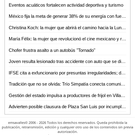
Eventos acuáticos fortalecen actividad deportiva y turismo
México fija la meta de generar 38% de su energía con fuentes renovables: SENER
Christina Koch: la mujer que abrirá el camino hacia la Luna con Artemis II
María Félix: la mujer que revolucionó el cine mexicano y redefinió el papel femenino en la pantalla
Chofer frustra asalto a un autobús "Tornado"
Joven resulta lesionado tras accidente con auto que se dio a la fuga en Valles
IFSE cita a exfuncionario por presuntas irregularidades; deberá comparecer en mayo
Tradición que no se olvida: Trío Simpatía conecta comunidades con su música
Gestión del estado impulsa a productores de frijol en Villa de Arriaga
Advierten posible clausura de Plaza San Luis por incumplimientos de seguridad
emsavalles© 2006 - 2026 Todos los derechos reservados. Queda prohibida la
publicación, retransmisión, edición y cualquier otro uso de los contenidos sin previa
autorización.