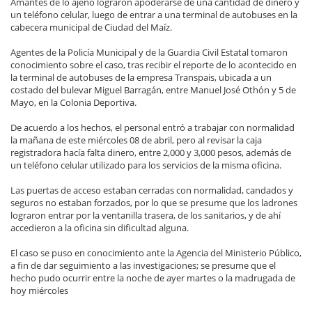
Amantes de lo ajeno lograron apoderarse de una cantidad de dinero y
un teléfono celular, luego de entrar a una terminal de autobuses en la
cabecera municipal de Ciudad del Maíz.
Agentes de la Policía Municipal y de la Guardia Civil Estatal tomaron
conocimiento sobre el caso, tras recibir el reporte de lo acontecido en
la terminal de autobuses de la empresa Transpais, ubicada a un
costado del bulevar Miguel Barragán, entre Manuel José Othón y 5 de
Mayo, en la Colonia Deportiva.
De acuerdo a los hechos, el personal entró a trabajar con normalidad
la mañana de este miércoles 08 de abril, pero al revisar la caja
registradora hacía falta dinero, entre 2,000 y 3,000 pesos, además de
un teléfono celular utilizado para los servicios de la misma oficina.
Las puertas de acceso estaban cerradas con normalidad, candados y
seguros no estaban forzados, por lo que se presume que los ladrones
lograron entrar por la ventanilla trasera, de los sanitarios, y de ahí
accedieron a la oficina sin dificultad alguna.
El caso se puso en conocimiento ante la Agencia del Ministerio Público,
a fin de dar seguimiento a las investigaciones; se presume que el
hecho pudo ocurrir entre la noche de ayer martes o la madrugada de
hoy miércoles