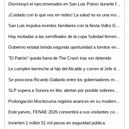
Disminuyó el narcomenudeo en San Luis Potosí durante febrero
¡Cuidado con lo que ves en redes! La salud no es una moda, advierte nutrióloga
San Luis impulsa eventos familiares con la fiesta Volks Girls
Hay invitadas a las semifinales de la copa Soledad femenil 2026
Gobierno estatal brinda segunda oportunidad a lomitos en la Guardia Civil
"El Patrón" queda fuera de The Crash tras ser detenido
Le cumplen berrinche al hijo del Alcalde y corren al Jefe de la GCE
Se posiciona Ricardo Gallardo entre los gobernadores mejor evaluados del país
SLP supera a Sonora en litio; alertan por posible sobreexplotación
Prolongación Moctezuma registra avances en su modernización
Este jueves, FENAE 2026 consentirá a sus visitantes con enchiladas y bebidas gratis
Invierten 1 millón 51 mil pesos en seguridad pública