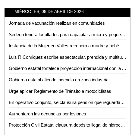
MIÉRCOLES, 08 DE ABRIL DE 2026
Jornada de vacunación realizan en comunidades
Sedeco tendrá facultades para capacitar a micro y pequeños empresarios en la detección de moneda falsa
Instancia de la Mujer en Valles recupera a madre y bebé sustraídos fuera del estado
Luis R Conriquez escribe espectacular, prendida y multitudinaria noche en la Fenae
Gobierno estatal fortalece proyección internacional con la Arena Potosí
Gobierno estatal atiende incendio en zona industrial
Urge aplicar Reglamento de Tránsito a motociclistas
En operativo conjunto, se clausura pensión que reguardaba autotanques con hidrocarburos sin los permisos correspondientes
Aumentaron las denuncias por lesiones
Protección Civil Estatal clausura depósito ilegal de hidrocarburos