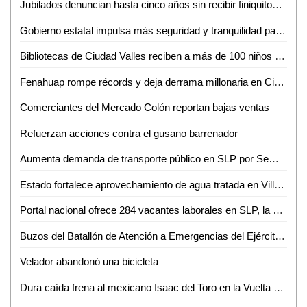
Jubilados denuncian hasta cinco años sin recibir finiquitos en SLP
Gobierno estatal impulsa más seguridad y tranquilidad para las y los potosinos
Bibliotecas de Ciudad Valles reciben a más de 100 niños en sus talleres de primavera
Fenahuap rompe récords y deja derrama millonaria en Ciudad Valles: David Medina
Comerciantes del Mercado Colón reportan bajas ventas
Refuerzan acciones contra el gusano barrenador
Aumenta demanda de transporte público en SLP por Semana Santa y Pascua
Estado fortalece aprovechamiento de agua tratada en Villa de Reyes
Portal nacional ofrece 284 vacantes laborales en SLP, la mayoría en la capital
Buzos del Batallón de Atención a Emergencias del Ejército Mexicano rescatan a un minero en el municipio de El Rosario, Sin.
Velador abandonó una bicicleta
Dura caída frena al mexicano Isaac del Toro en la Vuelta al País Vasco