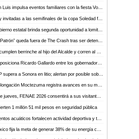
San Luis impulsa eventos familiares con la fiesta Volks Girls
Hay invitadas a las semifinales de la copa Soledad femenil 2026
Gobierno estatal brinda segunda oportunidad a lomitos en la Guardia Civil
"El Patrón" queda fuera de The Crash tras ser detenido
Le cumplen berrinche al hijo del Alcalde y corren al Jefe de la GCE
Se posiciona Ricardo Gallardo entre los gobernadores mejor evaluados del país
SLP supera a Sonora en litio; alertan por posible sobreexplotación
Prolongación Moctezuma registra avances en su modernización
Este jueves, FENAE 2026 consentirá a sus visitantes con enchiladas y bebidas gratis
ierten 1 millón 51 mil pesos en seguridad pública
Eventos acuáticos fortalecen actividad deportiva y turismo
México fija la meta de generar 38% de su energía con fuentes renovables: SENER