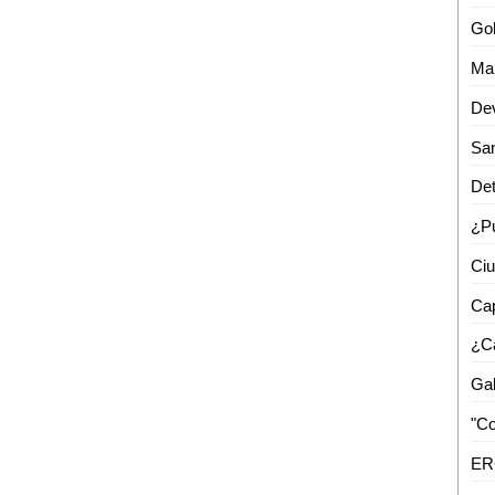
Dev
Det
Cap
¿C