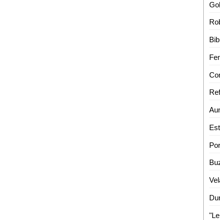
Rob
Ref
Vel
"Le