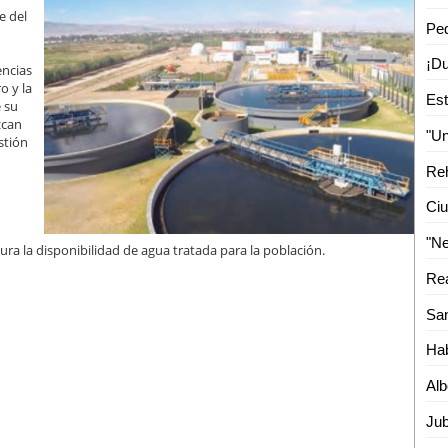
e del
encias
o y la
 su
zcan
estión
Ciu
 la disponibilidad de agua tratada para la población.
Hab