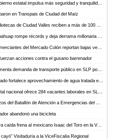
Gobierno estatal impulsa más seguridad y tranquilidad para las y los potosinos
aron en Transpais de Ciudad del Maíz
Bibliotecas de Ciudad Valles reciben a más de 100 niños en sus talleres de primavera
Fenahuap rompe récords y deja derrama millonaria en Ciudad Valles: David Medina
Comerciantes del Mercado Colón reportan bajas ventas
uerzan acciones contra el gusano barrenador
Aumenta demanda de transporte público en SLP por Semana Santa y Pascua
Estado fortalece aprovechamiento de agua tratada en Villa de Reyes
Portal nacional ofrece 284 vacantes laborales en SLP, la mayoría en la capital
Buzos del Batallón de Atención a Emergencias del Ejército Mexicano rescatan a un minero en el municipio de El Rosario, Sin.
ador abandonó una bicicleta
Dura caída frena al mexicano Isaac del Toro en la Vuelta al País Vasco
 cayó" Visitaduría a la ViceFiscalía Regional