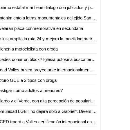
Gobierno estatal mantiene diálogo con jubilados y pensionados
Mantenimiento a letras monumentales del ejido San Marcos
elarán placa conmemorativa en secundaria
San luis amplía la ruta 24 y mejora la movilidad metropolitana
ienen a motociclista con droga
¿Puedes donar un block? Iglesia potosina busca terminar su centro administrativo en Valles
Ciudad Valles busca proyectarse internacionalmente con evento de ganado Brahman
turó GCE a 2 tipos con droga
astigar como adultos a menores?
Gallardo y el Verde, con alta percepción de popularidad en SLP: Roy Campos
"Comunidad LGBT no dejará solo a Gabriel": Diversidad e Igualdad alza la voz por su asesinato
ERCED traerá a Valles certificación internacional en reanimación cardiopulmonar