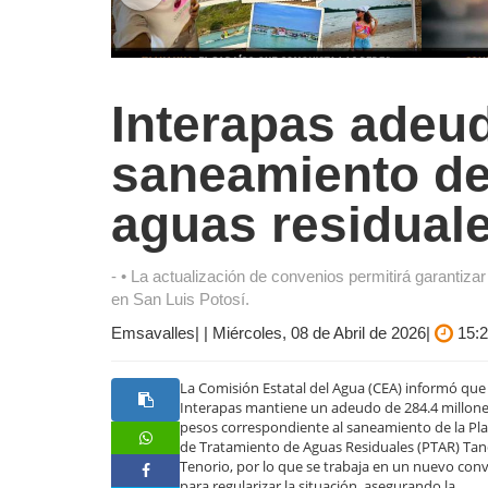
Interapas adeu
saneamiento de 
aguas residual
- • La actualización de convenios permitirá garantizar 
en San Luis Potosí.
Emsavalles| | Miércoles, 08 de Abril de 2026|
15:2
La Comisión Estatal del Agua (CEA) informó que
Interapas mantiene un adeudo de 284.4 millon
pesos correspondiente al saneamiento de la Pl
de Tratamiento de Aguas Residuales (PTAR) Ta
Tenorio, por lo que se trabaja en un nuevo con
para regularizar la situación, asegurando la