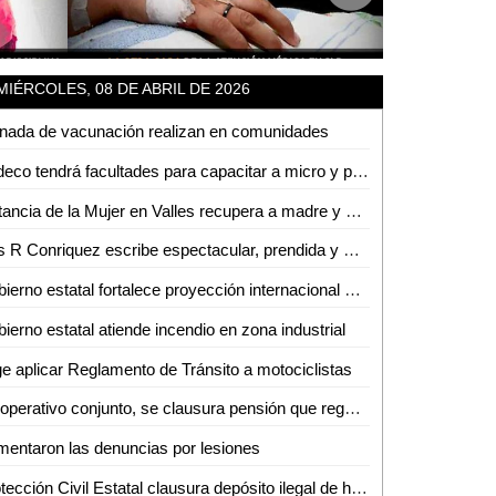
MIÉRCOLES, 08 DE ABRIL DE 2026
nada de vacunación realizan en comunidades
Sedeco tendrá facultades para capacitar a micro y pequeños empresarios en la detección de moneda falsa
Instancia de la Mujer en Valles recupera a madre y bebé sustraídos fuera del estado
Luis R Conriquez escribe espectacular, prendida y multitudinaria noche en la Fenae
Gobierno estatal fortalece proyección internacional con la Arena Potosí
ierno estatal atiende incendio en zona industrial
e aplicar Reglamento de Tránsito a motociclistas
En operativo conjunto, se clausura pensión que reguardaba autotanques con hidrocarburos sin los permisos correspondientes
entaron las denuncias por lesiones
Protección Civil Estatal clausura depósito ilegal de hidrocarburos