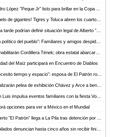
Pedro López "Peque Jr" listo para brillar en la Copa Atleti 2026
¡Duelo de gigantes! Tigres y Toluca abren los cuartos con alta tensión
Esta tarde podrían definir situación legal de Alberto "N", "El Patrón", por violencia familiar
"Un político del pueblo": Familiares y amigos despiden a Juan José Ortiz Azuara con toque de silencio
Rehabilitarán Cordillera Tének; obra estatal abarcará 30 kilómetros
dad del Maíz participará en Encuentro de Diablos
"Necesito tiempo y espacio": esposa de El Patrón rompe el silencio tras su detención por presunta violencia
Realizarán pelea de exhibición Chávez y Arce a beneficio en Puebla
San Luis impulsa eventos familiares con la fiesta Volks Girls
rá opciones para ver a México en el Mundial
Alberto "El Patrón" llega a La Pila tras detención por presuntas agresiones
Jubilados denuncian hasta cinco años sin recibir finiquitos en SLP