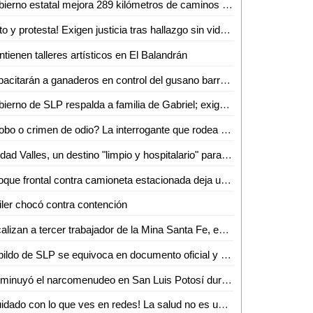
Gobierno estatal mejora 289 kilómetros de caminos en marzo
¡Luto y protesta! Exigen justicia tras hallazgo sin vida de joven enfermero vallense
tienen talleres artísticos en El Balandrán
Capacitarán a ganaderos en control del gusano barrenador
Gobierno de SLP respalda a familia de Gabriel; exigen resultados a la Fiscalía de Valles
¿Robo o crimen de odio? La interrogante que rodea la muerte de Gabriel García Balleza
Ciudad Valles, un destino "limpio y hospitalario" para el turismo nacional: Ana Pelayo
Choque frontal contra camioneta estacionada deja un lesionado en la colonia Obrera
iler chocó contra contención
Localizan a tercer trabajador de la Mina Santa Fe, en Sinaloa
Cabildo de SLP se equivoca en documento oficial y genera confusión en cambio de nombre de avenida
Disminuyó el narcomenudeo en San Luis Potosí durante febrero
¡Cuidado con lo que ves en redes! La salud no es una moda, advierte nutrióloga