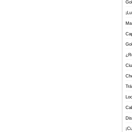
Man
Trá