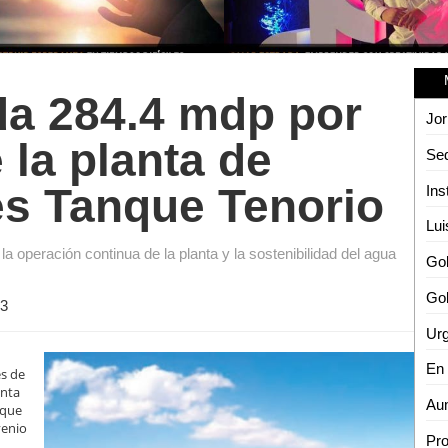
da 284.4 mdp por
Jor
la planta de
es Tanque Tenorio
la operación continua de la planta y la sostenibilidad del agua
Gob
3
Urg
es de
anta
Aum
nque
venio