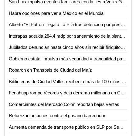
San Luis impulsa eventos familiares con la fiesta Volks Girls
Habrá opciones para ver a México en el Mundial
Alberto "El Patrón" llega a La Pila tras detención por presuntas agresiones
Interapas adeuda 284.4 mdp por saneamiento de la planta de aguas residuales Tanque Tenorio
Jubilados denuncian hasta cinco años sin recibir finiquitos en SLP
Gobierno estatal impulsa más seguridad y tranquilidad para las y los potosinos
Robaron en Transpais de Ciudad del Maíz
Bibliotecas de Ciudad Valles reciben a más de 100 niños en sus talleres de primavera
Fenahuap rompe récords y deja derrama millonaria en Ciudad Valles: David Medina
Comerciantes del Mercado Colón reportan bajas ventas
Refuerzan acciones contra el gusano barrenador
Aumenta demanda de transporte público en SLP por Semana Santa y Pascua