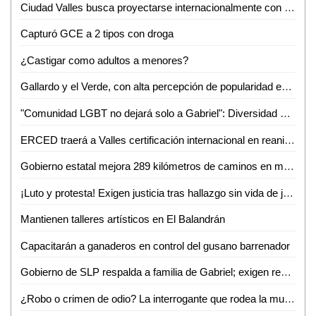
Ciudad Valles busca proyectarse internacionalmente con evento de ganado Brahman
Capturó GCE a 2 tipos con droga
¿Castigar como adultos a menores?
Gallardo y el Verde, con alta percepción de popularidad en SLP: Roy Campos
"Comunidad LGBT no dejará solo a Gabriel": Diversidad e Igualdad alza la voz por su asesinato
ERCED traerá a Valles certificación internacional en reanimación cardiopulmonar
Gobierno estatal mejora 289 kilómetros de caminos en marzo
¡Luto y protesta! Exigen justicia tras hallazgo sin vida de joven enfermero vallense
Mantienen talleres artísticos en El Balandrán
Capacitarán a ganaderos en control del gusano barrenador
Gobierno de SLP respalda a familia de Gabriel; exigen resultados a la Fiscalía de Valles
¿Robo o crimen de odio? La interrogante que rodea la muerte de Gabriel García Balleza