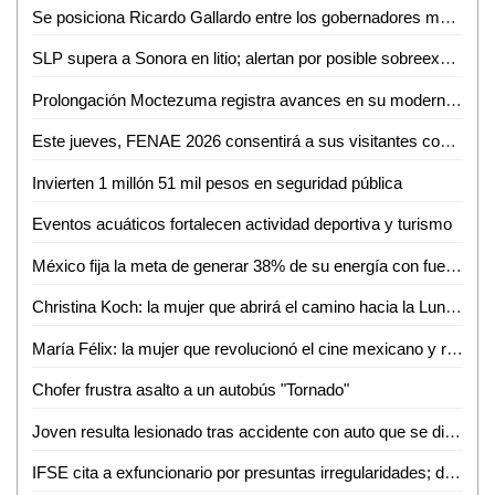
Se posiciona Ricardo Gallardo entre los gobernadores mejor evaluados del país
SLP supera a Sonora en litio; alertan por posible sobreexplotación
Prolongación Moctezuma registra avances en su modernización
Este jueves, FENAE 2026 consentirá a sus visitantes con enchiladas y bebidas gratis
Invierten 1 millón 51 mil pesos en seguridad pública
Eventos acuáticos fortalecen actividad deportiva y turismo
México fija la meta de generar 38% de su energía con fuentes renovables: SENER
Christina Koch: la mujer que abrirá el camino hacia la Luna con Artemis II
María Félix: la mujer que revolucionó el cine mexicano y redefinió el papel femenino en la pantalla
Chofer frustra asalto a un autobús "Tornado"
Joven resulta lesionado tras accidente con auto que se dio a la fuga en Valles
IFSE cita a exfuncionario por presuntas irregularidades; deberá comparecer en mayo