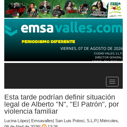
VIERNES, 07 DE AGOSTO DE 2026
CIUDAD VALLES, S.L.P.
DIRECTOR GENERAL.
SAMUEL ROA BOTELLO
Toggle
navigat
Esta tarde podrían definir situación
legal de Alberto "N", "El Patrón", por
violencia familiar
Lucina López| Emsavalles| San Luis Potosí, S.L.P.| Miércoles,
08 de Abril de 2026|
13:26