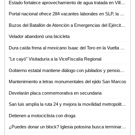
Estado fortalece aprovechamiento de agua tratada en Villa de Reyes
Portal nacional ofrece 284 vacantes laborales en SLP, la mayoría en la capital
Buzos del Batallón de Atención a Emergencias del Ejército Mexicano rescatan a un minero en el municipio de El Rosario, Sin.
Velador abandonó una bicicleta
Dura caída frena al mexicano Isaac del Toro en la Vuelta al País Vasco
"Le cayó" Visitaduría a la ViceFiscalía Regional
Gobierno estatal mantiene diálogo con jubilados y pensionados
Mantenimiento a letras monumentales del ejido San Marcos
Develarán placa conmemorativa en secundaria
San luis amplía la ruta 24 y mejora la movilidad metropolitana
Detienen a motociclista con droga
¿Puedes donar un block? Iglesia potosina busca terminar su centro administrativo en Valles