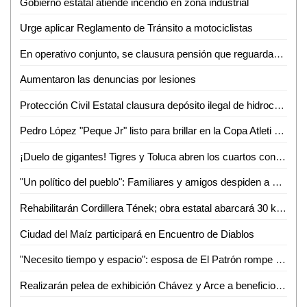
Gobierno estatal atiende incendio en zona industrial
Urge aplicar Reglamento de Tránsito a motociclistas
En operativo conjunto, se clausura pensión que reguardaba autotanques con hidrocarburos sin los permisos correspondientes
Aumentaron las denuncias por lesiones
Protección Civil Estatal clausura depósito ilegal de hidrocarburos
Pedro López "Peque Jr" listo para brillar en la Copa Atleti 2026
¡Duelo de gigantes! Tigres y Toluca abren los cuartos con alta tensión
"Un político del pueblo": Familiares y amigos despiden a Juan José Ortiz Azuara con toque de silencio
Rehabilitarán Cordillera Tének; obra estatal abarcará 30 kilómetros
Ciudad del Maíz participará en Encuentro de Diablos
"Necesito tiempo y espacio": esposa de El Patrón rompe el silencio tras su detención por presunta violencia
Realizarán pelea de exhibición Chávez y Arce a beneficio en Puebla