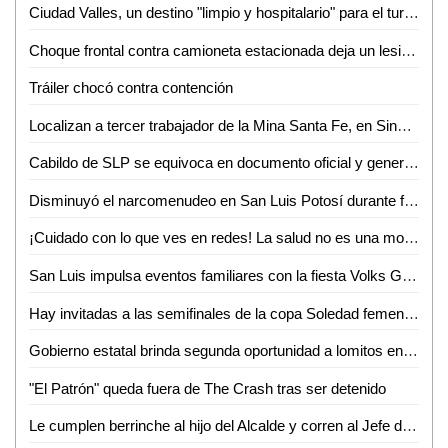
Ciudad Valles, un destino "limpio y hospitalario" para el turismo nacional: Ana Pelayo
Choque frontal contra camioneta estacionada deja un lesionado en la colonia Obrera
Tráiler chocó contra contención
Localizan a tercer trabajador de la Mina Santa Fe, en Sinaloa
Cabildo de SLP se equivoca en documento oficial y genera confusión en cambio de nombre de avenida
Disminuyó el narcomenudeo en San Luis Potosí durante febrero
¡Cuidado con lo que ves en redes! La salud no es una moda, advierte nutrióloga
San Luis impulsa eventos familiares con la fiesta Volks Girls
Hay invitadas a las semifinales de la copa Soledad femenil 2026
Gobierno estatal brinda segunda oportunidad a lomitos en la Guardia Civil
"El Patrón" queda fuera de The Crash tras ser detenido
Le cumplen berrinche al hijo del Alcalde y corren al Jefe de la GCE