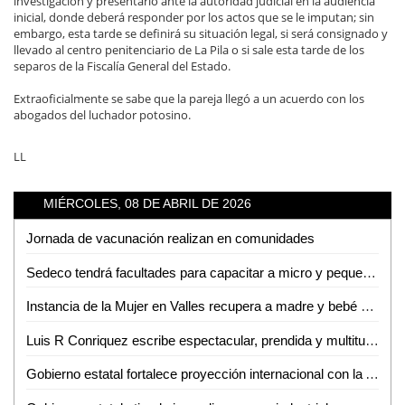
investigación y presentarlo ante la autoridad judicial en la audiencia
inicial, donde deberá responder por los actos que se le imputan; sin
embargo, esta tarde se definirá su situación legal, si será consignado y
llevado al centro penitenciario de La Pila o si sale esta tarde de los
separos de la Fiscalía General del Estado.
Extraoficialmente se sabe que la pareja llegó a un acuerdo con los
abogados del luchador potosino.
LL
MIÉRCOLES, 08 DE ABRIL DE 2026
Jornada de vacunación realizan en comunidades
Sedeco tendrá facultades para capacitar a micro y pequeños empresarios en la detección de moneda falsa
Instancia de la Mujer en Valles recupera a madre y bebé sustraídos fuera del estado
Luis R Conriquez escribe espectacular, prendida y multitudinaria noche en la Fenae
Gobierno estatal fortalece proyección internacional con la Arena Potosí