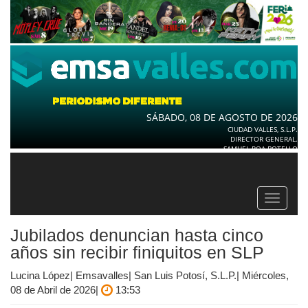
SÁBADO, 08 DE AGOSTO DE 2026
CIUDAD VALLES, S.L.P.
DIRECTOR GENERAL.
SAMUEL ROA BOTELLO
Toggle
navigat
Jubilados denuncian hasta cinco
años sin recibir finiquitos en SLP
Lucina López| Emsavalles| San Luis Potosí, S.L.P.| Miércoles,
08 de Abril de 2026|
13:53