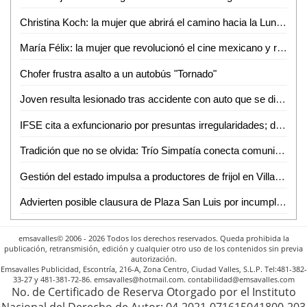
Christina Koch: la mujer que abrirá el camino hacia la Luna con Artemis II
María Félix: la mujer que revolucionó el cine mexicano y redefinió el papel femenino en la pantalla
Chofer frustra asalto a un autobús "Tornado"
Joven resulta lesionado tras accidente con auto que se dio a la fuga en Valles
IFSE cita a exfuncionario por presuntas irregularidades; deberá comparecer en mayo
Tradición que no se olvida: Trío Simpatía conecta comunidades con su música
Gestión del estado impulsa a productores de frijol en Villa de Arriaga
Advierten posible clausura de Plaza San Luis por incumplimientos de seguridad
emsavalles© 2006 - 2026 Todos los derechos reservados. Queda prohibida la
publicación, retransmisión, edición y cualquier otro uso de los contenidos sin previa
autorización.
Emsavalles Publicidad, Escontría, 216-A, Zona Centro, Ciudad Valles, S.L.P. Tel:481-382-
33-27 y 481-381-72-86. emsavalles@hotmail.com. contabilidad@emsavalles.com
No. de Certificado de Reserva Otorgado por el Instituto
Nacional del Derecho de Autor: 04-2021-071615041800-203