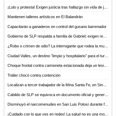
¡Luto y protesta! Exigen justicia tras hallazgo sin vida de joven enfermero vallense
Mantienen talleres artísticos en El Balandrán
Capacitarán a ganaderos en control del gusano barrenador
Gobierno de SLP respalda a familia de Gabriel; exigen resultados a la Fiscalía de Valles
¿Robo o crimen de odio? La interrogante que rodea la muerte de Gabriel García Balleza
Ciudad Valles, un destino "limpio y hospitalario" para el turismo nacional: Ana Pelayo
Choque frontal contra camioneta estacionada deja un lesionado en la colonia Obrera
Tráiler chocó contra contención
Localizan a tercer trabajador de la Mina Santa Fe, en Sinaloa
Cabildo de SLP se equivoca en documento oficial y genera confusión en cambio de nombre de avenida
Disminuyó el narcomenudeo en San Luis Potosí durante febrero
¡Cuidado con lo que ves en redes! La salud no es una moda, advierte nutrióloga