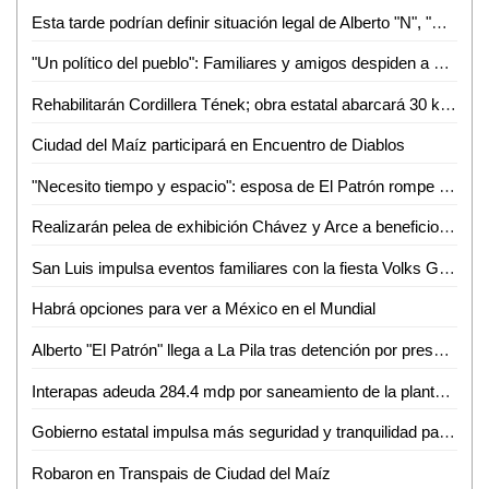
Esta tarde podrían definir situación legal de Alberto "N", "El Patrón", por violencia familiar
"Un político del pueblo": Familiares y amigos despiden a Juan José Ortiz Azuara con toque de silencio
Rehabilitarán Cordillera Tének; obra estatal abarcará 30 kilómetros
Ciudad del Maíz participará en Encuentro de Diablos
"Necesito tiempo y espacio": esposa de El Patrón rompe el silencio tras su detención por presunta violencia
Realizarán pelea de exhibición Chávez y Arce a beneficio en Puebla
San Luis impulsa eventos familiares con la fiesta Volks Girls
Habrá opciones para ver a México en el Mundial
Alberto "El Patrón" llega a La Pila tras detención por presuntas agresiones
Interapas adeuda 284.4 mdp por saneamiento de la planta de aguas residuales Tanque Tenorio
Gobierno estatal impulsa más seguridad y tranquilidad para las y los potosinos
Robaron en Transpais de Ciudad del Maíz