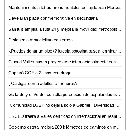
Mantenimiento a letras monumentales del ejido San Marcos
Develarán placa conmemorativa en secundaria
San luis amplía la ruta 24 y mejora la movilidad metropolitana
Detienen a motociclista con droga
¿Puedes donar un block? Iglesia potosina busca terminar su centro administrativo en Valles
Ciudad Valles busca proyectarse internacionalmente con evento de ganado Brahman
Capturó GCE a 2 tipos con droga
¿Castigar como adultos a menores?
Gallardo y el Verde, con alta percepción de popularidad en SLP: Roy Campos
"Comunidad LGBT no dejará solo a Gabriel": Diversidad e Igualdad alza la voz por su asesinato
ERCED traerá a Valles certificación internacional en reanimación cardiopulmonar
Gobierno estatal mejora 289 kilómetros de caminos en marzo