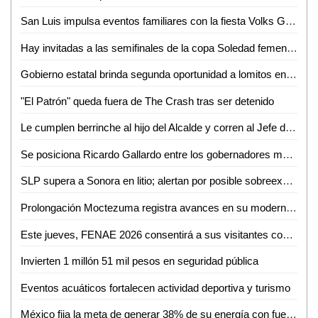
San Luis impulsa eventos familiares con la fiesta Volks Girls
Hay invitadas a las semifinales de la copa Soledad femenil 2026
Gobierno estatal brinda segunda oportunidad a lomitos en la Guardia Civil
"El Patrón" queda fuera de The Crash tras ser detenido
Le cumplen berrinche al hijo del Alcalde y corren al Jefe de la GCE
Se posiciona Ricardo Gallardo entre los gobernadores mejor evaluados del país
SLP supera a Sonora en litio; alertan por posible sobreexplotación
Prolongación Moctezuma registra avances en su modernización
Este jueves, FENAE 2026 consentirá a sus visitantes con enchiladas y bebidas gratis
Invierten 1 millón 51 mil pesos en seguridad pública
Eventos acuáticos fortalecen actividad deportiva y turismo
México fija la meta de generar 38% de su energía con fuentes renovables: SENER