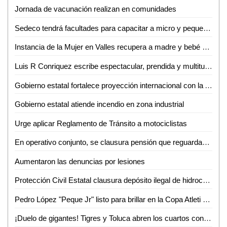
Jornada de vacunación realizan en comunidades
Sedeco tendrá facultades para capacitar a micro y pequeños empresarios en la detección de moneda falsa
Instancia de la Mujer en Valles recupera a madre y bebé sustraídos fuera del estado
Luis R Conriquez escribe espectacular, prendida y multitudinaria noche en la Fenae
Gobierno estatal fortalece proyección internacional con la Arena Potosí
Gobierno estatal atiende incendio en zona industrial
Urge aplicar Reglamento de Tránsito a motociclistas
En operativo conjunto, se clausura pensión que reguardaba autotanques con hidrocarburos sin los permisos correspondientes
Aumentaron las denuncias por lesiones
Protección Civil Estatal clausura depósito ilegal de hidrocarburos
Pedro López "Peque Jr" listo para brillar en la Copa Atleti 2026
¡Duelo de gigantes! Tigres y Toluca abren los cuartos con alta tensión