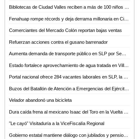
Bibliotecas de Ciudad Valles reciben a más de 100 niños en sus talleres de primavera
Fenahuap rompe récords y deja derrama millonaria en Ciudad Valles: David Medina
Comerciantes del Mercado Colón reportan bajas ventas
Refuerzan acciones contra el gusano barrenador
Aumenta demanda de transporte público en SLP por Semana Santa y Pascua
Estado fortalece aprovechamiento de agua tratada en Villa de Reyes
Portal nacional ofrece 284 vacantes laborales en SLP, la mayoría en la capital
Buzos del Batallón de Atención a Emergencias del Ejército Mexicano rescatan a un minero en el municipio de El Rosario, Sin.
Velador abandonó una bicicleta
Dura caída frena al mexicano Isaac del Toro en la Vuelta al País Vasco
"Le cayó" Visitaduría a la ViceFiscalía Regional
Gobierno estatal mantiene diálogo con jubilados y pensionados