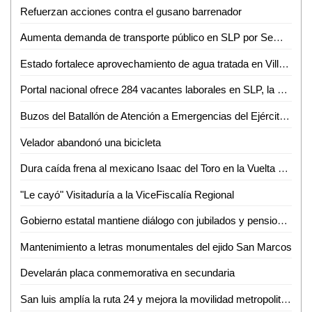
Refuerzan acciones contra el gusano barrenador
Aumenta demanda de transporte público en SLP por Semana Santa y Pascua
Estado fortalece aprovechamiento de agua tratada en Villa de Reyes
Portal nacional ofrece 284 vacantes laborales en SLP, la mayoría en la capital
Buzos del Batallón de Atención a Emergencias del Ejército Mexicano rescatan a un minero en el municipio de El Rosario, Sin.
Velador abandonó una bicicleta
Dura caída frena al mexicano Isaac del Toro en la Vuelta al País Vasco
"Le cayó" Visitaduría a la ViceFiscalía Regional
Gobierno estatal mantiene diálogo con jubilados y pensionados
Mantenimiento a letras monumentales del ejido San Marcos
Develarán placa conmemorativa en secundaria
San luis amplía la ruta 24 y mejora la movilidad metropolitana