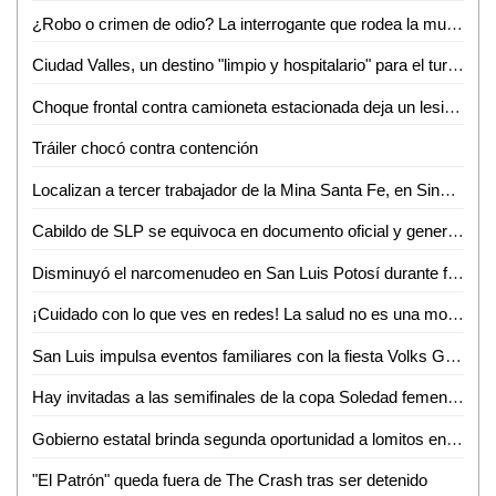
¿Robo o crimen de odio? La interrogante que rodea la muerte de Gabriel García Balleza
Ciudad Valles, un destino "limpio y hospitalario" para el turismo nacional: Ana Pelayo
Choque frontal contra camioneta estacionada deja un lesionado en la colonia Obrera
Tráiler chocó contra contención
Localizan a tercer trabajador de la Mina Santa Fe, en Sinaloa
Cabildo de SLP se equivoca en documento oficial y genera confusión en cambio de nombre de avenida
Disminuyó el narcomenudeo en San Luis Potosí durante febrero
¡Cuidado con lo que ves en redes! La salud no es una moda, advierte nutrióloga
San Luis impulsa eventos familiares con la fiesta Volks Girls
Hay invitadas a las semifinales de la copa Soledad femenil 2026
Gobierno estatal brinda segunda oportunidad a lomitos en la Guardia Civil
"El Patrón" queda fuera de The Crash tras ser detenido