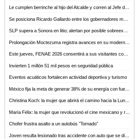
Le cumplen berrinche al hijo del Alcalde y corren al Jefe de la GCE
Se posiciona Ricardo Gallardo entre los gobernadores mejor evaluados del país
SLP supera a Sonora en litio; alertan por posible sobreexplotación
Prolongación Moctezuma registra avances en su modernización
Este jueves, FENAE 2026 consentirá a sus visitantes con enchiladas y bebidas gratis
Invierten 1 millón 51 mil pesos en seguridad pública
Eventos acuáticos fortalecen actividad deportiva y turismo
México fija la meta de generar 38% de su energía con fuentes renovables: SENER
Christina Koch: la mujer que abrirá el camino hacia la Luna con Artemis II
María Félix: la mujer que revolucionó el cine mexicano y redefinió el papel femenino en la pantalla
Chofer frustra asalto a un autobús "Tornado"
Joven resulta lesionado tras accidente con auto que se dio a la fuga en Valles