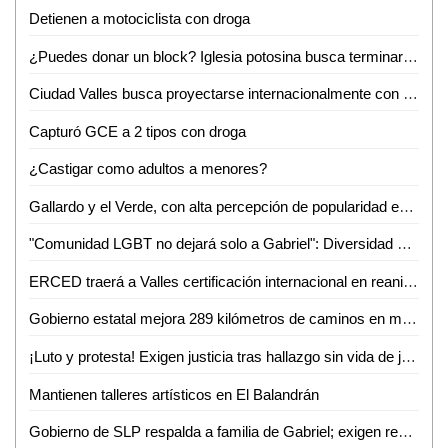
Detienen a motociclista con droga
¿Puedes donar un block? Iglesia potosina busca terminar su centro administrativo en Valles
Ciudad Valles busca proyectarse internacionalmente con evento de ganado Brahman
Capturó GCE a 2 tipos con droga
¿Castigar como adultos a menores?
Gallardo y el Verde, con alta percepción de popularidad en SLP: Roy Campos
"Comunidad LGBT no dejará solo a Gabriel": Diversidad e Igualdad alza la voz por su asesinato
ERCED traerá a Valles certificación internacional en reanimación cardiopulmonar
Gobierno estatal mejora 289 kilómetros de caminos en marzo
¡Luto y protesta! Exigen justicia tras hallazgo sin vida de joven enfermero vallense
Mantienen talleres artísticos en El Balandrán
Gobierno de SLP respalda a familia de Gabriel; exigen resultados a la Fiscalía de Valles