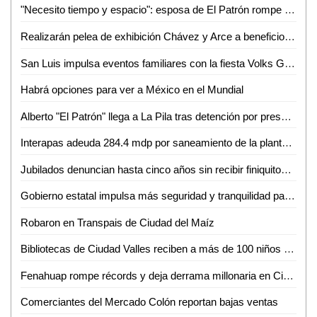
"Necesito tiempo y espacio": esposa de El Patrón rompe el silencio tras su detención por presunta violencia
Realizarán pelea de exhibición Chávez y Arce a beneficio en Puebla
San Luis impulsa eventos familiares con la fiesta Volks Girls
Habrá opciones para ver a México en el Mundial
Alberto "El Patrón" llega a La Pila tras detención por presuntas agresiones
Interapas adeuda 284.4 mdp por saneamiento de la planta de aguas residuales Tanque Tenorio
Jubilados denuncian hasta cinco años sin recibir finiquitos en SLP
Gobierno estatal impulsa más seguridad y tranquilidad para las y los potosinos
Robaron en Transpais de Ciudad del Maíz
Bibliotecas de Ciudad Valles reciben a más de 100 niños en sus talleres de primavera
Fenahuap rompe récords y deja derrama millonaria en Ciudad Valles: David Medina
Comerciantes del Mercado Colón reportan bajas ventas