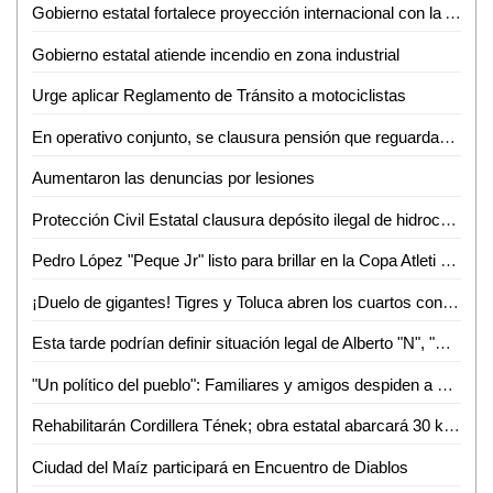
Gobierno estatal fortalece proyección internacional con la Arena Potosí
Gobierno estatal atiende incendio en zona industrial
Urge aplicar Reglamento de Tránsito a motociclistas
En operativo conjunto, se clausura pensión que reguardaba autotanques con hidrocarburos sin los permisos correspondientes
Aumentaron las denuncias por lesiones
Protección Civil Estatal clausura depósito ilegal de hidrocarburos
Pedro López "Peque Jr" listo para brillar en la Copa Atleti 2026
¡Duelo de gigantes! Tigres y Toluca abren los cuartos con alta tensión
Esta tarde podrían definir situación legal de Alberto "N", "El Patrón", por violencia familiar
"Un político del pueblo": Familiares y amigos despiden a Juan José Ortiz Azuara con toque de silencio
Rehabilitarán Cordillera Tének; obra estatal abarcará 30 kilómetros
Ciudad del Maíz participará en Encuentro de Diablos