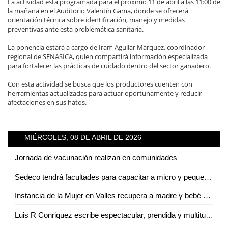
La actividad está programada para el próximo 11 de abril a las 11:00 de
la mañana en el Auditorio Valentín Gama, donde se ofrecerá
orientación técnica sobre identificación, manejo y medidas
preventivas ante esta problemática sanitaria.
La ponencia estará a cargo de Iram Aguilar Márquez, coordinador
regional de SENASICA, quien compartirá información especializada
para fortalecer las prácticas de cuidado dentro del sector ganadero.
Con esta actividad se busca que los productores cuenten con
herramientas actualizadas para actuar oportunamente y reducir
afectaciones en sus hatos.
MIÉRCOLES, 08 DE ABRIL DE 2026
Jornada de vacunación realizan en comunidades
Sedeco tendrá facultades para capacitar a micro y pequeños empresarios en la detección de moneda falsa
Instancia de la Mujer en Valles recupera a madre y bebé sustraídos fuera del estado
Luis R Conriquez escribe espectacular, prendida y multitudinaria noche en la Fenae