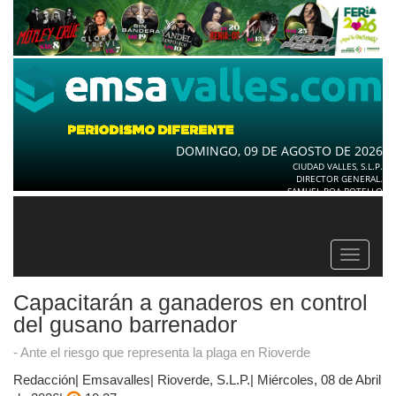
DOMINGO, 09 DE AGOSTO DE 2026
CIUDAD VALLES, S.L.P.
DIRECTOR GENERAL.
SAMUEL ROA BOTELLO
Toggle
navigat
Capacitarán a ganaderos en control
del gusano barrenador
- Ante el riesgo que representa la plaga en Rioverde
Redacción| Emsavalles| Rioverde, S.L.P.| Miércoles, 08 de Abril