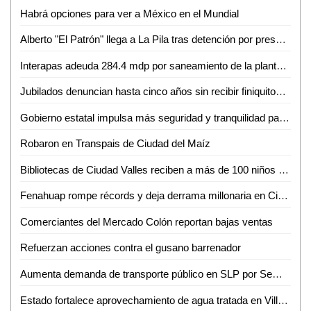
Habrá opciones para ver a México en el Mundial
Alberto "El Patrón" llega a La Pila tras detención por presuntas agresiones
Interapas adeuda 284.4 mdp por saneamiento de la planta de aguas residuales Tanque Tenorio
Jubilados denuncian hasta cinco años sin recibir finiquitos en SLP
Gobierno estatal impulsa más seguridad y tranquilidad para las y los potosinos
Robaron en Transpais de Ciudad del Maíz
Bibliotecas de Ciudad Valles reciben a más de 100 niños en sus talleres de primavera
Fenahuap rompe récords y deja derrama millonaria en Ciudad Valles: David Medina
Comerciantes del Mercado Colón reportan bajas ventas
Refuerzan acciones contra el gusano barrenador
Aumenta demanda de transporte público en SLP por Semana Santa y Pascua
Estado fortalece aprovechamiento de agua tratada en Villa de Reyes