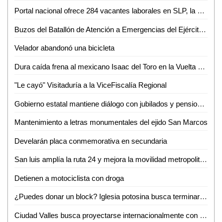
Portal nacional ofrece 284 vacantes laborales en SLP, la mayoría en la capital
Buzos del Batallón de Atención a Emergencias del Ejército Mexicano rescatan a un minero en el municipio de El Rosario, Sin.
Velador abandonó una bicicleta
Dura caída frena al mexicano Isaac del Toro en la Vuelta al País Vasco
"Le cayó" Visitaduría a la ViceFiscalía Regional
Gobierno estatal mantiene diálogo con jubilados y pensionados
Mantenimiento a letras monumentales del ejido San Marcos
Develarán placa conmemorativa en secundaria
San luis amplía la ruta 24 y mejora la movilidad metropolitana
Detienen a motociclista con droga
¿Puedes donar un block? Iglesia potosina busca terminar su centro administrativo en Valles
Ciudad Valles busca proyectarse internacionalmente con evento de ganado Brahman