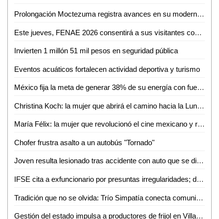
Prolongación Moctezuma registra avances en su modernización
Este jueves, FENAE 2026 consentirá a sus visitantes con enchiladas y bebidas gratis
Invierten 1 millón 51 mil pesos en seguridad pública
Eventos acuáticos fortalecen actividad deportiva y turismo
México fija la meta de generar 38% de su energía con fuentes renovables: SENER
Christina Koch: la mujer que abrirá el camino hacia la Luna con Artemis II
María Félix: la mujer que revolucionó el cine mexicano y redefinió el papel femenino en la pantalla
Chofer frustra asalto a un autobús "Tornado"
Joven resulta lesionado tras accidente con auto que se dio a la fuga en Valles
IFSE cita a exfuncionario por presuntas irregularidades; deberá comparecer en mayo
Tradición que no se olvida: Trío Simpatía conecta comunidades con su música
Gestión del estado impulsa a productores de frijol en Villa de Arriaga