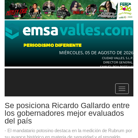
MIÉRCOLES, 05 DE AGOSTO DE 2026
CIUDAD VALLES, S.L.P.
DIRECTOR GENERAL.
SAMUEL ROA BOTELLO
Toggle
navigat
Se posiciona Ricardo Gallardo entre
los gobernadores mejor evaluados
del país
- El mandatario potosino destaca en la medición de Rubrum por
su avance histórico en materia de seguridad y el respaldo