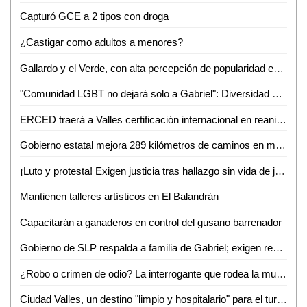
Capturó GCE a 2 tipos con droga
¿Castigar como adultos a menores?
Gallardo y el Verde, con alta percepción de popularidad en SLP: Roy Campos
"Comunidad LGBT no dejará solo a Gabriel": Diversidad e Igualdad alza la voz por su asesinato
ERCED traerá a Valles certificación internacional en reanimación cardiopulmonar
Gobierno estatal mejora 289 kilómetros de caminos en marzo
¡Luto y protesta! Exigen justicia tras hallazgo sin vida de joven enfermero vallense
Mantienen talleres artísticos en El Balandrán
Capacitarán a ganaderos en control del gusano barrenador
Gobierno de SLP respalda a familia de Gabriel; exigen resultados a la Fiscalía de Valles
¿Robo o crimen de odio? La interrogante que rodea la muerte de Gabriel García Balleza
Ciudad Valles, un destino "limpio y hospitalario" para el turismo nacional: Ana Pelayo