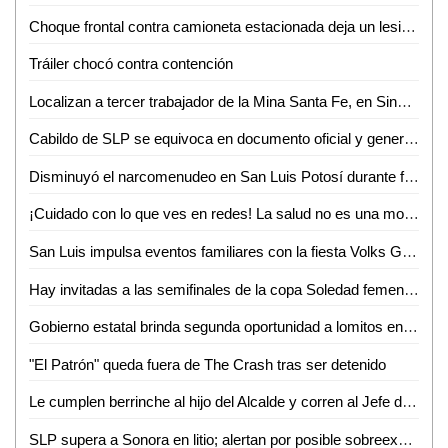
Choque frontal contra camioneta estacionada deja un lesionado en la colonia Obrera
Tráiler chocó contra contención
Localizan a tercer trabajador de la Mina Santa Fe, en Sinaloa
Cabildo de SLP se equivoca en documento oficial y genera confusión en cambio de nombre de avenida
Disminuyó el narcomenudeo en San Luis Potosí durante febrero
¡Cuidado con lo que ves en redes! La salud no es una moda, advierte nutrióloga
San Luis impulsa eventos familiares con la fiesta Volks Girls
Hay invitadas a las semifinales de la copa Soledad femenil 2026
Gobierno estatal brinda segunda oportunidad a lomitos en la Guardia Civil
"El Patrón" queda fuera de The Crash tras ser detenido
Le cumplen berrinche al hijo del Alcalde y corren al Jefe de la GCE
SLP supera a Sonora en litio; alertan por posible sobreexplotación