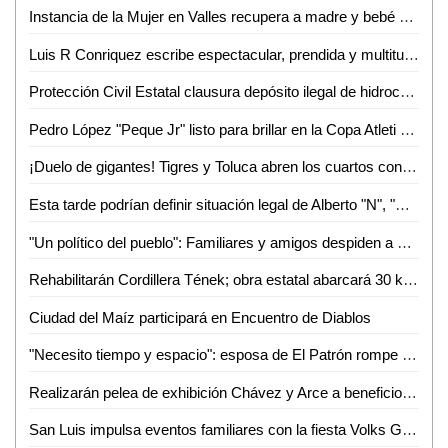
Instancia de la Mujer en Valles recupera a madre y bebé sustraídos fuera del estado
Luis R Conriquez escribe espectacular, prendida y multitudinaria noche en la Fenae
Protección Civil Estatal clausura depósito ilegal de hidrocarburos
Pedro López "Peque Jr" listo para brillar en la Copa Atleti 2026
¡Duelo de gigantes! Tigres y Toluca abren los cuartos con alta tensión
Esta tarde podrían definir situación legal de Alberto "N", "El Patrón", por violencia familiar
"Un político del pueblo": Familiares y amigos despiden a Juan José Ortiz Azuara con toque de silencio
Rehabilitarán Cordillera Tének; obra estatal abarcará 30 kilómetros
Ciudad del Maíz participará en Encuentro de Diablos
"Necesito tiempo y espacio": esposa de El Patrón rompe el silencio tras su detención por presunta violencia
Realizarán pelea de exhibición Chávez y Arce a beneficio en Puebla
San Luis impulsa eventos familiares con la fiesta Volks Girls