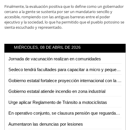
Finalmente, la evaluación positiva que lo define como un gobernador
cercano a la gente se sustenta por ser un mandatario sencillo y
accesible, rompiendo con las antiguas barreras entre el poder
ejecutivo y la sociedad, lo que ha permitido que el pueblo potosino se
sienta escuchado y representado.
MIÉRCOLES, 08 DE ABRIL DE 2026
Jornada de vacunación realizan en comunidades
Sedeco tendrá facultades para capacitar a micro y pequeños empresarios en la detección de moneda falsa
Gobierno estatal fortalece proyección internacional con la Arena Potosí
Gobierno estatal atiende incendio en zona industrial
Urge aplicar Reglamento de Tránsito a motociclistas
En operativo conjunto, se clausura pensión que reguardaba autotanques con hidrocarburos sin los permisos correspondientes
Aumentaron las denuncias por lesiones