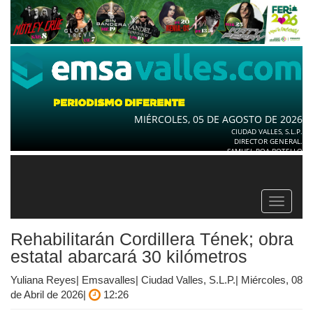
MIÉRCOLES, 05 DE AGOSTO DE 2026
CIUDAD VALLES, S.L.P.
DIRECTOR GENERAL.
SAMUEL ROA BOTELLO
Toggle
navigat
Rehabilitarán Cordillera Tének; obra
estatal abarcará 30 kilómetros
Yuliana Reyes| Emsavalles| Ciudad Valles, S.L.P.| Miércoles, 08
de Abril de 2026|
12:26