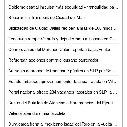
Gobierno estatal impulsa más seguridad y tranquilidad para las y los potosinos
Robaron en Transpais de Ciudad del Maíz
Bibliotecas de Ciudad Valles reciben a más de 100 niños en sus talleres de primavera
Fenahuap rompe récords y deja derrama millonaria en Ciudad Valles: David Medina
Comerciantes del Mercado Colón reportan bajas ventas
Refuerzan acciones contra el gusano barrenador
Aumenta demanda de transporte público en SLP por Semana Santa y Pascua
Estado fortalece aprovechamiento de agua tratada en Villa de Reyes
Portal nacional ofrece 284 vacantes laborales en SLP, la mayoría en la capital
Buzos del Batallón de Atención a Emergencias del Ejército Mexicano rescatan a un minero en el municipio de El Rosario, Sin.
Velador abandonó una bicicleta
Dura caída frena al mexicano Isaac del Toro en la Vuelta al País Vasco