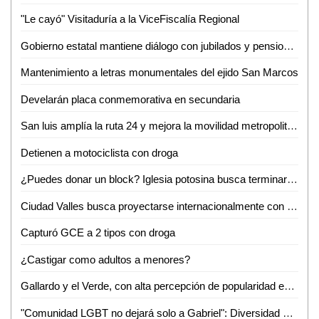
"Le cayó" Visitaduría a la ViceFiscalía Regional
Gobierno estatal mantiene diálogo con jubilados y pensionados
Mantenimiento a letras monumentales del ejido San Marcos
Develarán placa conmemorativa en secundaria
San luis amplía la ruta 24 y mejora la movilidad metropolitana
Detienen a motociclista con droga
¿Puedes donar un block? Iglesia potosina busca terminar su centro administrativo en Valles
Ciudad Valles busca proyectarse internacionalmente con evento de ganado Brahman
Capturó GCE a 2 tipos con droga
¿Castigar como adultos a menores?
Gallardo y el Verde, con alta percepción de popularidad en SLP: Roy Campos
"Comunidad LGBT no dejará solo a Gabriel": Diversidad e Igualdad alza la voz por su asesinato