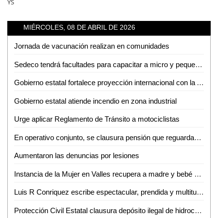
YS
MIÉRCOLES, 08 DE ABRIL DE 2026
Jornada de vacunación realizan en comunidades
Sedeco tendrá facultades para capacitar a micro y pequeños empresarios en la detección de moneda falsa
Gobierno estatal fortalece proyección internacional con la Arena Potosí
Gobierno estatal atiende incendio en zona industrial
Urge aplicar Reglamento de Tránsito a motociclistas
En operativo conjunto, se clausura pensión que reguardaba autotanques con hidrocarburos sin los permisos correspondientes
Aumentaron las denuncias por lesiones
Instancia de la Mujer en Valles recupera a madre y bebé sustraídos fuera del estado
Luis R Conriquez escribe espectacular, prendida y multitudinaria noche en la Fenae
Protección Civil Estatal clausura depósito ilegal de hidrocarburos