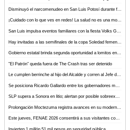
Disminuyó el narcomenudeo en San Luis Potosí durante febrero
¡Cuidado con lo que ves en redes! La salud no es una moda, advierte nutrióloga
San Luis impulsa eventos familiares con la fiesta Volks Girls
Hay invitadas a las semifinales de la copa Soledad femenil 2026
Gobierno estatal brinda segunda oportunidad a lomitos en la Guardia Civil
"El Patrón" queda fuera de The Crash tras ser detenido
Le cumplen berrinche al hijo del Alcalde y corren al Jefe de la GCE
Se posiciona Ricardo Gallardo entre los gobernadores mejor evaluados del país
SLP supera a Sonora en litio; alertan por posible sobreexplotación
Prolongación Moctezuma registra avances en su modernización
Este jueves, FENAE 2026 consentirá a sus visitantes con enchiladas y bebidas gratis
Invierten 1 millón 51 mil pesos en seguridad pública