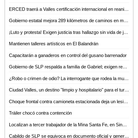
ERCED traerá a Valles certificación internacional en reanimación cardiopulmonar
Gobierno estatal mejora 289 kilómetros de caminos en marzo
¡Luto y protesta! Exigen justicia tras hallazgo sin vida de joven enfermero vallense
Mantienen talleres artísticos en El Balandrán
Capacitarán a ganaderos en control del gusano barrenador
Gobierno de SLP respalda a familia de Gabriel; exigen resultados a la Fiscalía de Valles
¿Robo o crimen de odio? La interrogante que rodea la muerte de Gabriel García Balleza
Ciudad Valles, un destino "limpio y hospitalario" para el turismo nacional: Ana Pelayo
Choque frontal contra camioneta estacionada deja un lesionado en la colonia Obrera
Tráiler chocó contra contención
Localizan a tercer trabajador de la Mina Santa Fe, en Sinaloa
Cabildo de SLP se equivoca en documento oficial y genera confusión en cambio de nombre de avenida