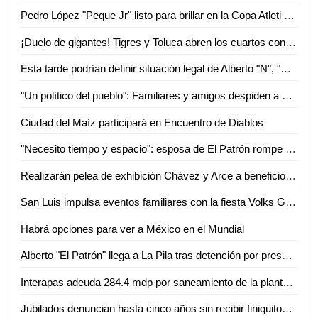
Pedro López "Peque Jr" listo para brillar en la Copa Atleti 2026
¡Duelo de gigantes! Tigres y Toluca abren los cuartos con alta tensión
Esta tarde podrían definir situación legal de Alberto "N", "El Patrón", por violencia familiar
"Un político del pueblo": Familiares y amigos despiden a Juan José Ortiz Azuara con toque de silencio
Ciudad del Maíz participará en Encuentro de Diablos
"Necesito tiempo y espacio": esposa de El Patrón rompe el silencio tras su detención por presunta violencia
Realizarán pelea de exhibición Chávez y Arce a beneficio en Puebla
San Luis impulsa eventos familiares con la fiesta Volks Girls
Habrá opciones para ver a México en el Mundial
Alberto "El Patrón" llega a La Pila tras detención por presuntas agresiones
Interapas adeuda 284.4 mdp por saneamiento de la planta de aguas residuales Tanque Tenorio
Jubilados denuncian hasta cinco años sin recibir finiquitos en SLP