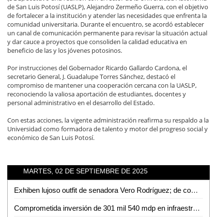
de San Luis Potosí (UASLP), Alejandro Zermeño Guerra, con el objetivo
de fortalecer a la institución y atender las necesidades que enfrenta la
comunidad universitaria. Durante el encuentro, se acordó establecer
un canal de comunicación permanente para revisar la situación actual
y dar cauce a proyectos que consoliden la calidad educativa en
beneficio de las y los jóvenes potosinos.
Por instrucciones del Gobernador Ricardo Gallardo Cardona, el
secretario General, J. Guadalupe Torres Sánchez, destacó el
compromiso de mantener una cooperación cercana con la UASLP,
reconociendo la valiosa aportación de estudiantes, docentes y
personal administrativo en el desarrollo del Estado.
Con estas acciones, la vigente administración reafirma su respaldo a la
Universidad como formadora de talento y motor del progreso social y
económico de San Luis Potosí.
MARTES, 02 DE SEPTIEMBRE DE 2025
Exhiben lujoso outfit de senadora Vero Rodríguez; de comprar en las vías a presumir vestido de 240 mil pesos
Comprometida inversión de 301 mil 540 mdp en infraestructura y transporte: Gobierno de México