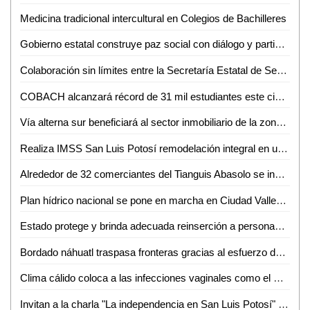
Medicina tradicional intercultural en Colegios de Bachilleres
Gobierno estatal construye paz social con diálogo y participación ciudadana
Colaboración sin límites entre la Secretaría Estatal de Seguridad y la ONU: Jesús Juárez Hernández
COBACH alcanzará récord de 31 mil estudiantes este ciclo escolar
Vía alterna sur beneficiará al sector inmobiliario de la zona: AMPI
Realiza IMSS San Luis Potosí remodelación integral en unidades médicas de la zona huasteca
Alrededor de 32 comerciantes del Tianguis Abasolo se instalarán en la Hidalgo el 15 de septiembre
Plan hídrico nacional se pone en marcha en Ciudad Valles; buscan sanear río y garantizar agua de calidad
Estado protege y brinda adecuada reinserción a personas adultas mayores
Bordado náhuatl traspasa fronteras gracias al esfuerzo de artesanos
Clima cálido coloca a las infecciones vaginales como el mayor padecimiento en Ciudad Valles
Invitan a la charla "La independencia en San Luis Potosí" en el Othoniano