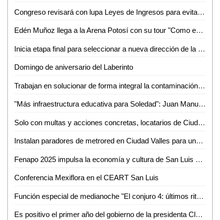
Congreso revisará con lupa Leyes de Ingresos para evitar aumentos "descabellados": Dulcelina Sánchez
Edén Muñoz llega a la Arena Potosí con su tour "Como en los viejos tiempos"
Inicia etapa final para seleccionar a nueva dirección de la Orquesta Sinfónica
Domingo de aniversario del Laberinto
Trabajan en solucionar de forma integral la contaminación en el río Axtla: Dip. Frinné Azuara Yarzábal
"Más infraestructura educativa para Soledad": Juan Manuel Navarro al arrancar techado escolar
Solo con multas y acciones concretas, locatarios de Ciudad Valles respetan horarios de basura
Instalan paradores de metrored en Ciudad Valles para una movilidad sin límites
Fenapo 2025 impulsa la economía y cultura de San Luis Potosí
Conferencia Mexiflora en el CEART San Luis
Función especial de medianoche "El conjuro 4: últimos ritos" en cineteca Alameda
Es positivo el primer año del gobierno de la presidenta Claudia Sheinbaum Pardo: hay estabilidad económica