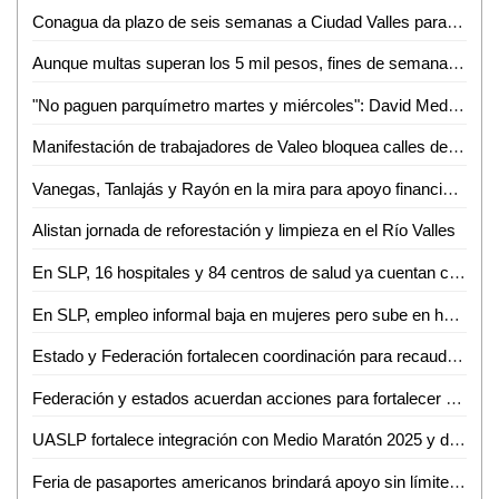
Conagua da plazo de seis semanas a Ciudad Valles para frenar descargas ilegales en el río
Aunque multas superan los 5 mil pesos, fines de semana en Valles se llenan de conductores ebrios y drogados
"No paguen parquímetro martes y miércoles": David Medina
Manifestación de trabajadores de Valeo bloquea calles del primer cuadro de la capital potosina
Vanegas, Tanlajás y Rayón en la mira para apoyo financiero de BANOBRAS
Alistan jornada de reforestación y limpieza en el Río Valles
En SLP, 16 hospitales y 84 centros de salud ya cuentan con abasto del programa Rutas de la Salud
En SLP, empleo informal baja en mujeres pero sube en hombres: Inegi
Estado y Federación fortalecen coordinación para recaudación fiscal
Federación y estados acuerdan acciones para fortalecer a las policías y Fiscalías del país
UASLP fortalece integración con Medio Maratón 2025 y da a conocer playera y medalla de su edición 42
Feria de pasaportes americanos brindará apoyo sin límites a connacionales