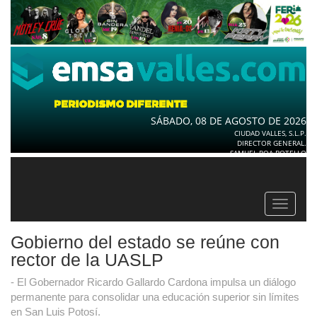
SÁBADO, 08 DE AGOSTO DE 2026
CIUDAD VALLES, S.L.P.
DIRECTOR GENERAL.
SAMUEL ROA BOTELLO
Toggle
navigat
Gobierno del estado se reúne con
rector de la UASLP
- El Gobernador Ricardo Gallardo Cardona impulsa un diálogo
permanente para consolidar una educación superior sin límites
en San Luis Potosí.