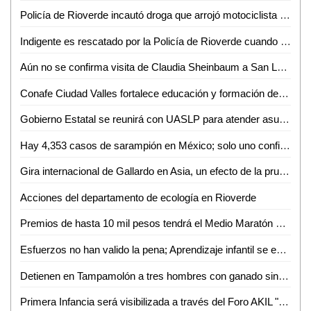
Policía de Rioverde incautó droga que arrojó motociclista sobre el camino a ejido San Francisco.
Indigente es rescatado por la Policía de Rioverde cuando agonizaba en una zanja.
Aún no se confirma visita de Claudia Sheinbaum a San Luis Potosí por inauguración de universidad
Conafe Ciudad Valles fortalece educación y formación de voluntarios en ocho municipios
Gobierno Estatal se reunirá con UASLP para atender asuntos pendientes
Hay 4,353 casos de sarampión en México; solo uno confirmado en SLP
Gira internacional de Gallardo en Asia, un efecto de la prudencia de Sheinbaum: César Lara
Acciones del departamento de ecología en Rioverde
Premios de hasta 10 mil pesos tendrá el Medio Maratón de la UASLP en Ciudad Valles
Esfuerzos no han valido la pena; Aprendizaje infantil se encuentra estancado en Ciudad Valles
Detienen en Tampamolón a tres hombres con ganado sin documentos
Primera Infancia será visibilizada a través del Foro AKIL "Infancias, Raíz de Futuro" en Ciudad Valles