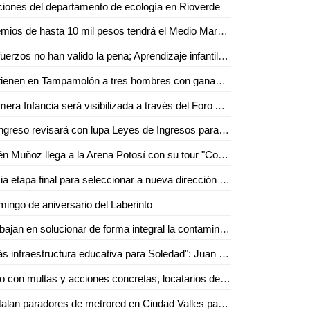
iones del departamento de ecología en Rioverde
Premios de hasta 10 mil pesos tendrá el Medio Maratón de la UASLP en Ciudad Valles
Esfuerzos no han valido la pena; Aprendizaje infantil se encuentra estancado en Ciudad Valles
Detienen en Tampamolón a tres hombres con ganado sin documentos
Primera Infancia será visibilizada a través del Foro AKIL "Infancias, Raíz de Futuro" en Ciudad Valles
Congreso revisará con lupa Leyes de Ingresos para evitar aumentos "descabellados": Dulcelina Sánchez
Edén Muñoz llega a la Arena Potosí con su tour "Como en los viejos tiempos"
Inicia etapa final para seleccionar a nueva dirección de la Orquesta Sinfónica
ingo de aniversario del Laberinto
Trabajan en solucionar de forma integral la contaminación en el río Axtla: Dip. Frinné Azuara Yarzábal
"Más infraestructura educativa para Soledad": Juan Manuel Navarro al arrancar techado escolar
Solo con multas y acciones concretas, locatarios de Ciudad Valles respetan horarios de basura
Instalan paradores de metrored en Ciudad Valles para una movilidad sin límites