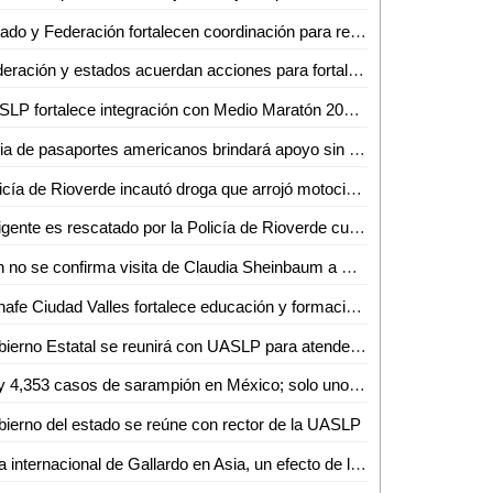
Estado y Federación fortalecen coordinación para recaudación fiscal
Federación y estados acuerdan acciones para fortalecer a las policías y Fiscalías del país
UASLP fortalece integración con Medio Maratón 2025 y da a conocer playera y medalla de su edición 42
Feria de pasaportes americanos brindará apoyo sin límites a connacionales
Policía de Rioverde incautó droga que arrojó motociclista sobre el camino a ejido San Francisco.
Indigente es rescatado por la Policía de Rioverde cuando agonizaba en una zanja.
Aún no se confirma visita de Claudia Sheinbaum a San Luis Potosí por inauguración de universidad
Conafe Ciudad Valles fortalece educación y formación de voluntarios en ocho municipios
Gobierno Estatal se reunirá con UASLP para atender asuntos pendientes
Hay 4,353 casos de sarampión en México; solo uno confirmado en SLP
ierno del estado se reúne con rector de la UASLP
Gira internacional de Gallardo en Asia, un efecto de la prudencia de Sheinbaum: César Lara