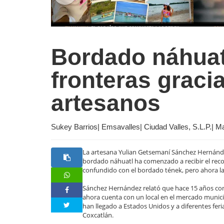
Bordado náhuat
fronteras graci
artesanos
Sukey Barrios| Emsavalles| Ciudad Valles, S.L.P.| M
La artesana Yulian Getsemaní Sánchez Hernández
bordado náhuatl ha comenzado a recibir el rec
confundido con el bordado tének, pero ahora la 
Sánchez Hernández relató que hace 15 años com
ahora cuenta con un local en el mercado munic
han llegado a Estados Unidos y a diferentes feri
Coxcatlán.