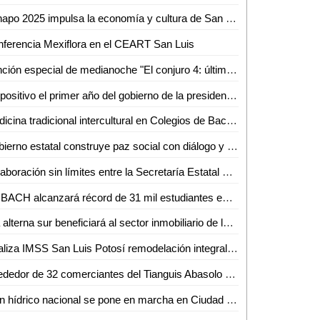
Fenapo 2025 impulsa la economía y cultura de San Luis Potosí
ferencia Mexiflora en el CEART San Luis
Función especial de medianoche "El conjuro 4: últimos ritos" en cineteca Alameda
Es positivo el primer año del gobierno de la presidenta Claudia Sheinbaum Pardo: hay estabilidad económica
Medicina tradicional intercultural en Colegios de Bachilleres
Gobierno estatal construye paz social con diálogo y participación ciudadana
Colaboración sin límites entre la Secretaría Estatal de Seguridad y la ONU: Jesús Juárez Hernández
COBACH alcanzará récord de 31 mil estudiantes este ciclo escolar
Vía alterna sur beneficiará al sector inmobiliario de la zona: AMPI
Realiza IMSS San Luis Potosí remodelación integral en unidades médicas de la zona huasteca
Alrededor de 32 comerciantes del Tianguis Abasolo se instalarán en la Hidalgo el 15 de septiembre
Plan hídrico nacional se pone en marcha en Ciudad Valles; buscan sanear río y garantizar agua de calidad