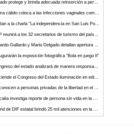
Estado protege y brinda adecuada reinserción a personas adultas mayores
Clima cálido coloca a las infecciones vaginales como el mayor padecimiento en Ciudad Valles
Invitan a la charla "La independencia en San Luis Potosí" en el Othoniano
SLP reunirá a los 32 secretarios de turismo del país en el mes de octubre
Ricardo Gallardo y Mario Delgado detallan apertura de universidad en SLP
ugurarán la exposición fotográfica "Bola en juego II"
Congreso del estado analizará de manera responsable las iniciativas de leyes de ingresos municipales para el ejercicio fiscal 2026
Enciende el Congreso del Estado iluminación en edificio legislativo de Jardín Hidalgo con motivos patrios
Reconocen a personas privadas de la libertad en el 28° Concurso Nacional de Teatro Penitenciario
Fiscalía investiga reporte de persona sin vida en la zona metropolitana de SLP
Stand de DIF estatal brindó 25 mil atenciones en la Fenapo