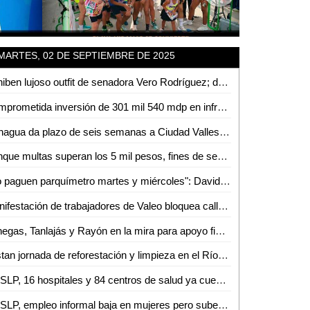
MARTES, 02 DE SEPTIEMBRE DE 2025
Exhiben lujoso outfit de senadora Vero Rodríguez; de comprar en las vías a presumir vestido de 240 mil pesos
Comprometida inversión de 301 mil 540 mdp en infraestructura y transporte: Gobierno de México
Conagua da plazo de seis semanas a Ciudad Valles para frenar descargas ilegales en el río
Aunque multas superan los 5 mil pesos, fines de semana en Valles se llenan de conductores ebrios y drogados
"No paguen parquímetro martes y miércoles": David Medina
Manifestación de trabajadores de Valeo bloquea calles del primer cuadro de la capital potosina
Vanegas, Tanlajás y Rayón en la mira para apoyo financiero de BANOBRAS
Alistan jornada de reforestación y limpieza en el Río Valles
En SLP, 16 hospitales y 84 centros de salud ya cuentan con abasto del programa Rutas de la Salud
En SLP, empleo informal baja en mujeres pero sube en hombres: Inegi