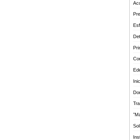
Acc
Dom