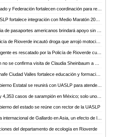
Estado y Federación fortalecen coordinación para recaudación fiscal
UASLP fortalece integración con Medio Maratón 2025 y da a conocer playera y medalla de su edición 42
Feria de pasaportes americanos brindará apoyo sin límites a connacionales
Policía de Rioverde incautó droga que arrojó motociclista sobre el camino a ejido San Francisco.
Indigente es rescatado por la Policía de Rioverde cuando agonizaba en una zanja.
Aún no se confirma visita de Claudia Sheinbaum a San Luis Potosí por inauguración de universidad
Conafe Ciudad Valles fortalece educación y formación de voluntarios en ocho municipios
Gobierno Estatal se reunirá con UASLP para atender asuntos pendientes
Hay 4,353 casos de sarampión en México; solo uno confirmado en SLP
ierno del estado se reúne con rector de la UASLP
Gira internacional de Gallardo en Asia, un efecto de la prudencia de Sheinbaum: César Lara
iones del departamento de ecología en Rioverde