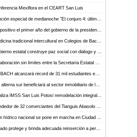
ferencia Mexiflora en el CEART San Luis
Función especial de medianoche "El conjuro 4: últimos ritos" en cineteca Alameda
Es positivo el primer año del gobierno de la presidenta Claudia Sheinbaum Pardo: hay estabilidad económica
Medicina tradicional intercultural en Colegios de Bachilleres
Gobierno estatal construye paz social con diálogo y participación ciudadana
Colaboración sin límites entre la Secretaría Estatal de Seguridad y la ONU: Jesús Juárez Hernández
COBACH alcanzará récord de 31 mil estudiantes este ciclo escolar
Vía alterna sur beneficiará al sector inmobiliario de la zona: AMPI
Realiza IMSS San Luis Potosí remodelación integral en unidades médicas de la zona huasteca
Alrededor de 32 comerciantes del Tianguis Abasolo se instalarán en la Hidalgo el 15 de septiembre
Plan hídrico nacional se pone en marcha en Ciudad Valles; buscan sanear río y garantizar agua de calidad
Estado protege y brinda adecuada reinserción a personas adultas mayores