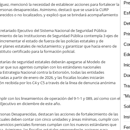
ríguez, mencionó la necesidad de establecer acciones para fortalecer la
 personas desaparecidas. Asimismo, destacó que se usará la CURP
ecidos o no localizados, y explicó que se brindará acompañamiento
ecretariado Ejecutivo del Sistema Nacional de Seguridad Pública
imiento de las Instituciones de Seguridad Pública contempla 3 ejes de
incrementar el estado de fuerza de las policías estatales y de
ar planes estatales de reclutamiento; y garantizar que hacia enero de
tuto certificado para la formación policial.
retarías de seguridad estatales deberán apegarse al Modelo de
tizar que sus agentes cumplan con los estándares nacionales
la Estrategia Nacional contra la Extorsión, todas las entidades
Dom
das a partir de enero de 2026, y las fiscalías locales iniciarán
ón recibida por los C4 y C5 a través de la línea de denuncia anónima
ir con los lineamientos de operación del 9-1-1 y 089, así como con el
 Ejecutivo en diciembre de este año.
onas Desaparecidas, destacan las acciones de fortalecimiento de las
as cuales deben contar con cinco unidades y áreas mínimas, cumplir con
 servicios periciales forenses cumplan con los nuevos estándares que
ca. Asimismo, las fiscalías estatales emprenderán acciones para