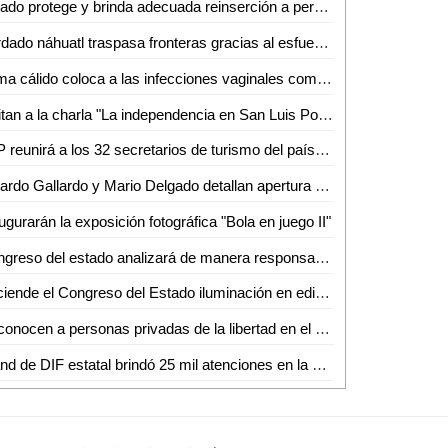
Estado protege y brinda adecuada reinserción a personas adultas mayores
Bordado náhuatl traspasa fronteras gracias al esfuerzo de artesanos
Clima cálido coloca a las infecciones vaginales como el mayor padecimiento en Ciudad Valles
Invitan a la charla "La independencia en San Luis Potosí" en el Othoniano
SLP reunirá a los 32 secretarios de turismo del país en el mes de octubre
Ricardo Gallardo y Mario Delgado detallan apertura de universidad en SLP
ugurarán la exposición fotográfica "Bola en juego II"
Congreso del estado analizará de manera responsable las iniciativas de leyes de ingresos municipales para el ejercicio fiscal 2026
Enciende el Congreso del Estado iluminación en edificio legislativo de Jardín Hidalgo con motivos patrios
Reconocen a personas privadas de la libertad en el 28° Concurso Nacional de Teatro Penitenciario
Stand de DIF estatal brindó 25 mil atenciones en la Fenapo