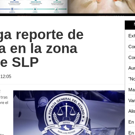
ga reporte de
a en la zona
de SLP
12:05
í
 tras
re el
e