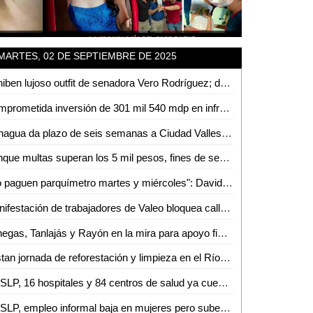
MARTES, 02 DE SEPTIEMBRE DE 2025
Exhiben lujoso outfit de senadora Vero Rodríguez; de comprar en las vías a presumir vestido de 240 mil pesos
Comprometida inversión de 301 mil 540 mdp en infraestructura y transporte: Gobierno de México
Conagua da plazo de seis semanas a Ciudad Valles para frenar descargas ilegales en el río
Aunque multas superan los 5 mil pesos, fines de semana en Valles se llenan de conductores ebrios y drogados
"No paguen parquímetro martes y miércoles": David Medina
Manifestación de trabajadores de Valeo bloquea calles del primer cuadro de la capital potosina
Vanegas, Tanlajás y Rayón en la mira para apoyo financiero de BANOBRAS
Alistan jornada de reforestación y limpieza en el Río Valles
En SLP, 16 hospitales y 84 centros de salud ya cuentan con abasto del programa Rutas de la Salud
En SLP, empleo informal baja en mujeres pero sube en hombres: Inegi