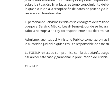
Jassos, donde fueron informados por el primer respondie
sobre la situación. En el lugar, se tomó conocimiento del d
lo que dio inicio a la recopilación de datos de prueba y a la
realización de entrevistas.
El personal de Servicios Periciales se encargará del traslado
cuerpo al Servicio Médico Legal (Semele), donde se llevará
cabo la necropsia de Ley correspondiente para determinar l
Asimismo, agentes del Ministerio Público comenzaron las in
la autoridad judicial a quien resulte responsable de este s
La FGESLP reitera su compromiso con la ciudadanía, asegur
esclarecer este caso y garantizar la procuración de justicia.
#FGESLP