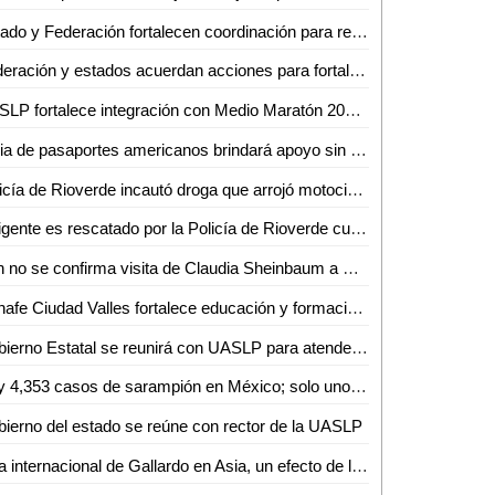
Estado y Federación fortalecen coordinación para recaudación fiscal
Federación y estados acuerdan acciones para fortalecer a las policías y Fiscalías del país
UASLP fortalece integración con Medio Maratón 2025 y da a conocer playera y medalla de su edición 42
Feria de pasaportes americanos brindará apoyo sin límites a connacionales
Policía de Rioverde incautó droga que arrojó motociclista sobre el camino a ejido San Francisco.
Indigente es rescatado por la Policía de Rioverde cuando agonizaba en una zanja.
Aún no se confirma visita de Claudia Sheinbaum a San Luis Potosí por inauguración de universidad
Conafe Ciudad Valles fortalece educación y formación de voluntarios en ocho municipios
Gobierno Estatal se reunirá con UASLP para atender asuntos pendientes
Hay 4,353 casos de sarampión en México; solo uno confirmado en SLP
ierno del estado se reúne con rector de la UASLP
Gira internacional de Gallardo en Asia, un efecto de la prudencia de Sheinbaum: César Lara