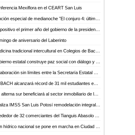
ferencia Mexiflora en el CEART San Luis
Función especial de medianoche "El conjuro 4: últimos ritos" en cineteca Alameda
Es positivo el primer año del gobierno de la presidenta Claudia Sheinbaum Pardo: hay estabilidad económica
ingo de aniversario del Laberinto
Medicina tradicional intercultural en Colegios de Bachilleres
Gobierno estatal construye paz social con diálogo y participación ciudadana
Colaboración sin límites entre la Secretaría Estatal de Seguridad y la ONU: Jesús Juárez Hernández
COBACH alcanzará récord de 31 mil estudiantes este ciclo escolar
Vía alterna sur beneficiará al sector inmobiliario de la zona: AMPI
Realiza IMSS San Luis Potosí remodelación integral en unidades médicas de la zona huasteca
Alrededor de 32 comerciantes del Tianguis Abasolo se instalarán en la Hidalgo el 15 de septiembre
Plan hídrico nacional se pone en marcha en Ciudad Valles; buscan sanear río y garantizar agua de calidad