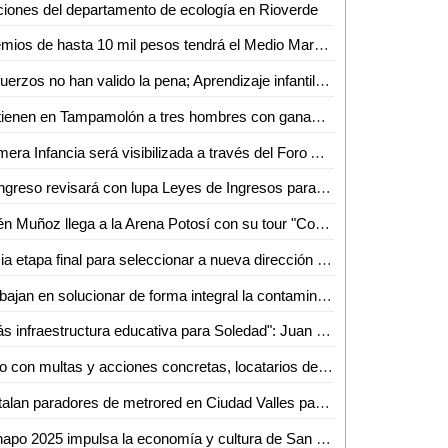
iones del departamento de ecología en Rioverde
Premios de hasta 10 mil pesos tendrá el Medio Maratón de la UASLP en Ciudad Valles
Esfuerzos no han valido la pena; Aprendizaje infantil se encuentra estancado en Ciudad Valles
Detienen en Tampamolón a tres hombres con ganado sin documentos
Primera Infancia será visibilizada a través del Foro AKIL "Infancias, Raíz de Futuro" en Ciudad Valles
Congreso revisará con lupa Leyes de Ingresos para evitar aumentos "descabellados": Dulcelina Sánchez
Edén Muñoz llega a la Arena Potosí con su tour "Como en los viejos tiempos"
Inicia etapa final para seleccionar a nueva dirección de la Orquesta Sinfónica
Trabajan en solucionar de forma integral la contaminación en el río Axtla: Dip. Frinné Azuara Yarzábal
"Más infraestructura educativa para Soledad": Juan Manuel Navarro al arrancar techado escolar
Solo con multas y acciones concretas, locatarios de Ciudad Valles respetan horarios de basura
Instalan paradores de metrored en Ciudad Valles para una movilidad sin límites
Fenapo 2025 impulsa la economía y cultura de San Luis Potosí