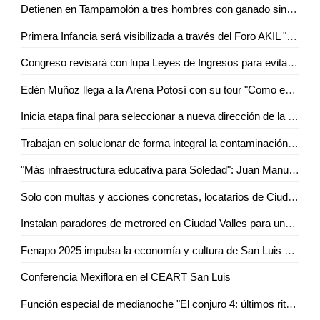
Detienen en Tampamolón a tres hombres con ganado sin documentos
Primera Infancia será visibilizada a través del Foro AKIL "Infancias, Raíz de Futuro" en Ciudad Valles
Congreso revisará con lupa Leyes de Ingresos para evitar aumentos "descabellados": Dulcelina Sánchez
Edén Muñoz llega a la Arena Potosí con su tour "Como en los viejos tiempos"
Inicia etapa final para seleccionar a nueva dirección de la Orquesta Sinfónica
Trabajan en solucionar de forma integral la contaminación en el río Axtla: Dip. Frinné Azuara Yarzábal
"Más infraestructura educativa para Soledad": Juan Manuel Navarro al arrancar techado escolar
Solo con multas y acciones concretas, locatarios de Ciudad Valles respetan horarios de basura
Instalan paradores de metrored en Ciudad Valles para una movilidad sin límites
Fenapo 2025 impulsa la economía y cultura de San Luis Potosí
Conferencia Mexiflora en el CEART San Luis
Función especial de medianoche "El conjuro 4: últimos ritos" en cineteca Alameda