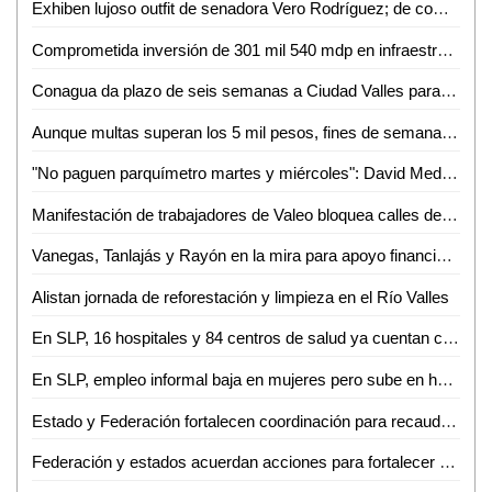
Exhiben lujoso outfit de senadora Vero Rodríguez; de comprar en las vías a presumir vestido de 240 mil pesos
Comprometida inversión de 301 mil 540 mdp en infraestructura y transporte: Gobierno de México
Conagua da plazo de seis semanas a Ciudad Valles para frenar descargas ilegales en el río
Aunque multas superan los 5 mil pesos, fines de semana en Valles se llenan de conductores ebrios y drogados
"No paguen parquímetro martes y miércoles": David Medina
Manifestación de trabajadores de Valeo bloquea calles del primer cuadro de la capital potosina
Vanegas, Tanlajás y Rayón en la mira para apoyo financiero de BANOBRAS
Alistan jornada de reforestación y limpieza en el Río Valles
En SLP, 16 hospitales y 84 centros de salud ya cuentan con abasto del programa Rutas de la Salud
En SLP, empleo informal baja en mujeres pero sube en hombres: Inegi
Estado y Federación fortalecen coordinación para recaudación fiscal
Federación y estados acuerdan acciones para fortalecer a las policías y Fiscalías del país