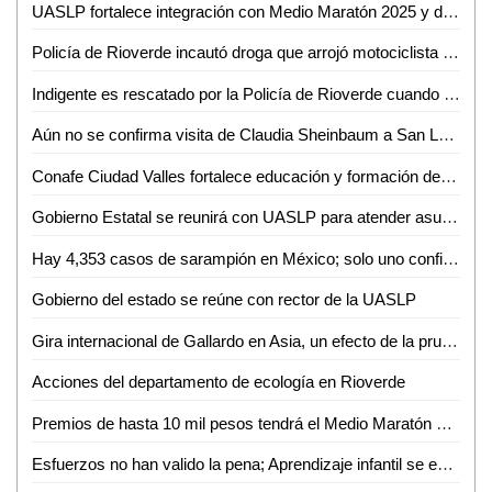
UASLP fortalece integración con Medio Maratón 2025 y da a conocer playera y medalla de su edición 42
Policía de Rioverde incautó droga que arrojó motociclista sobre el camino a ejido San Francisco.
Indigente es rescatado por la Policía de Rioverde cuando agonizaba en una zanja.
Aún no se confirma visita de Claudia Sheinbaum a San Luis Potosí por inauguración de universidad
Conafe Ciudad Valles fortalece educación y formación de voluntarios en ocho municipios
Gobierno Estatal se reunirá con UASLP para atender asuntos pendientes
Hay 4,353 casos de sarampión en México; solo uno confirmado en SLP
Gobierno del estado se reúne con rector de la UASLP
Gira internacional de Gallardo en Asia, un efecto de la prudencia de Sheinbaum: César Lara
Acciones del departamento de ecología en Rioverde
Premios de hasta 10 mil pesos tendrá el Medio Maratón de la UASLP en Ciudad Valles
Esfuerzos no han valido la pena; Aprendizaje infantil se encuentra estancado en Ciudad Valles