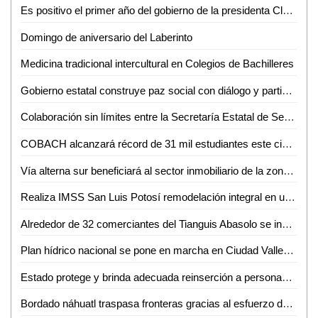
Es positivo el primer año del gobierno de la presidenta Claudia Sheinbaum Pardo: hay estabilidad económica
Domingo de aniversario del Laberinto
Medicina tradicional intercultural en Colegios de Bachilleres
Gobierno estatal construye paz social con diálogo y participación ciudadana
Colaboración sin límites entre la Secretaría Estatal de Seguridad y la ONU: Jesús Juárez Hernández
COBACH alcanzará récord de 31 mil estudiantes este ciclo escolar
Vía alterna sur beneficiará al sector inmobiliario de la zona: AMPI
Realiza IMSS San Luis Potosí remodelación integral en unidades médicas de la zona huasteca
Alrededor de 32 comerciantes del Tianguis Abasolo se instalarán en la Hidalgo el 15 de septiembre
Plan hídrico nacional se pone en marcha en Ciudad Valles; buscan sanear río y garantizar agua de calidad
Estado protege y brinda adecuada reinserción a personas adultas mayores
Bordado náhuatl traspasa fronteras gracias al esfuerzo de artesanos