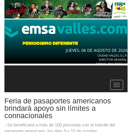
JUEVES, 06 DE AGOSTO DE 2026
CIUDAD VALLES, S.L.P.
DIRECTOR GENERAL.
SAMUEL ROA BOTELLO
Toggle
navigat
Feria de pasaportes americanos
brindará apoyo sin límites a
connacionales
- Se beneficiará a más de 100 personas con el trámite del
pasaporte americano, los días 9 y 10 de octubre.