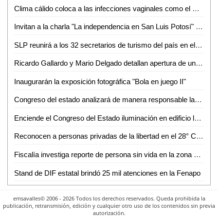
Clima cálido coloca a las infecciones vaginales como el mayor padecimiento en Ciudad Valles
Invitan a la charla "La independencia en San Luis Potosí" en el Othoniano
SLP reunirá a los 32 secretarios de turismo del país en el mes de octubre
Ricardo Gallardo y Mario Delgado detallan apertura de universidad en SLP
Inaugurarán la exposición fotográfica "Bola en juego II"
Congreso del estado analizará de manera responsable las iniciativas de leyes de ingresos municipales para el ejercicio fiscal 2026
Enciende el Congreso del Estado iluminación en edificio legislativo de Jardín Hidalgo con motivos patrios
Reconocen a personas privadas de la libertad en el 28° Concurso Nacional de Teatro Penitenciario
Fiscalía investiga reporte de persona sin vida en la zona metropolitana de SLP
Stand de DIF estatal brindó 25 mil atenciones en la Fenapo
emsavalles© 2006 - 2026 Todos los derechos reservados. Queda prohibida la
publicación, retransmisión, edición y cualquier otro uso de los contenidos sin previa
autorización.