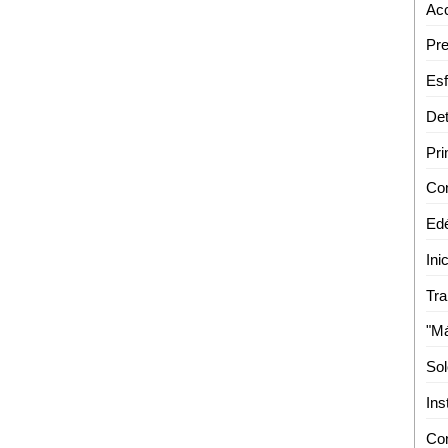
Acc
Con