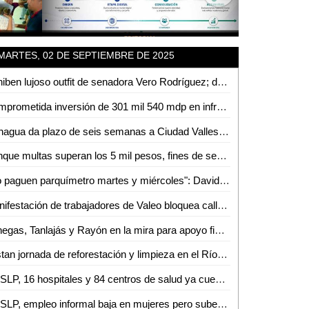
MARTES, 02 DE SEPTIEMBRE DE 2025
Exhiben lujoso outfit de senadora Vero Rodríguez; de comprar en las vías a presumir vestido de 240 mil pesos
Comprometida inversión de 301 mil 540 mdp en infraestructura y transporte: Gobierno de México
Conagua da plazo de seis semanas a Ciudad Valles para frenar descargas ilegales en el río
Aunque multas superan los 5 mil pesos, fines de semana en Valles se llenan de conductores ebrios y drogados
"No paguen parquímetro martes y miércoles": David Medina
Manifestación de trabajadores de Valeo bloquea calles del primer cuadro de la capital potosina
Vanegas, Tanlajás y Rayón en la mira para apoyo financiero de BANOBRAS
Alistan jornada de reforestación y limpieza en el Río Valles
En SLP, 16 hospitales y 84 centros de salud ya cuentan con abasto del programa Rutas de la Salud
En SLP, empleo informal baja en mujeres pero sube en hombres: Inegi