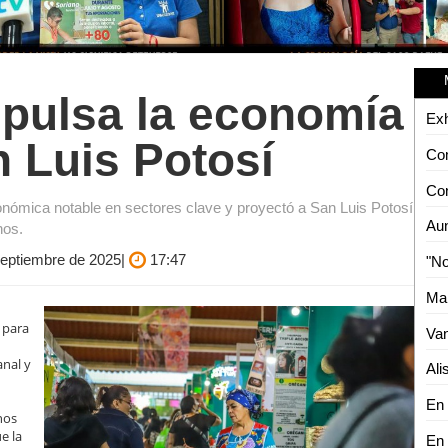
pulsa la economía
n Luis Potosí
nómica notable en sectores clave y proyectó a San Luis Potosí
nos.
 Septiembre de 2025|
17:47
 para
anal y
nos
e la