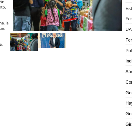
ión
nto,
a, la
tes
a.
Gob