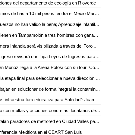
iones del departamento de ecología en Rioverde
Premios de hasta 10 mil pesos tendrá el Medio Maratón de la UASLP en Ciudad Valles
Esfuerzos no han valido la pena; Aprendizaje infantil se encuentra estancado en Ciudad Valles
Detienen en Tampamolón a tres hombres con ganado sin documentos
Primera Infancia será visibilizada a través del Foro AKIL "Infancias, Raíz de Futuro" en Ciudad Valles
Congreso revisará con lupa Leyes de Ingresos para evitar aumentos "descabellados": Dulcelina Sánchez
Edén Muñoz llega a la Arena Potosí con su tour "Como en los viejos tiempos"
Inicia etapa final para seleccionar a nueva dirección de la Orquesta Sinfónica
Trabajan en solucionar de forma integral la contaminación en el río Axtla: Dip. Frinné Azuara Yarzábal
"Más infraestructura educativa para Soledad": Juan Manuel Navarro al arrancar techado escolar
Solo con multas y acciones concretas, locatarios de Ciudad Valles respetan horarios de basura
Instalan paradores de metrored en Ciudad Valles para una movilidad sin límites
ferencia Mexiflora en el CEART San Luis