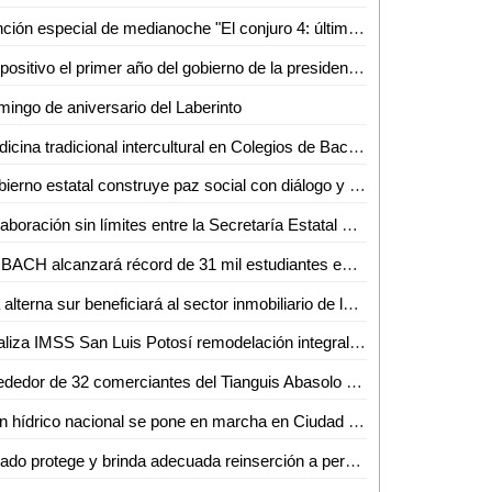
Función especial de medianoche "El conjuro 4: últimos ritos" en cineteca Alameda
Es positivo el primer año del gobierno de la presidenta Claudia Sheinbaum Pardo: hay estabilidad económica
ingo de aniversario del Laberinto
Medicina tradicional intercultural en Colegios de Bachilleres
Gobierno estatal construye paz social con diálogo y participación ciudadana
Colaboración sin límites entre la Secretaría Estatal de Seguridad y la ONU: Jesús Juárez Hernández
COBACH alcanzará récord de 31 mil estudiantes este ciclo escolar
Vía alterna sur beneficiará al sector inmobiliario de la zona: AMPI
Realiza IMSS San Luis Potosí remodelación integral en unidades médicas de la zona huasteca
Alrededor de 32 comerciantes del Tianguis Abasolo se instalarán en la Hidalgo el 15 de septiembre
Plan hídrico nacional se pone en marcha en Ciudad Valles; buscan sanear río y garantizar agua de calidad
Estado protege y brinda adecuada reinserción a personas adultas mayores