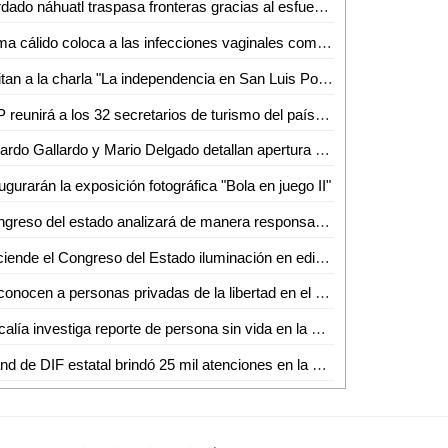
Bordado náhuatl traspasa fronteras gracias al esfuerzo de artesanos
Clima cálido coloca a las infecciones vaginales como el mayor padecimiento en Ciudad Valles
Invitan a la charla "La independencia en San Luis Potosí" en el Othoniano
SLP reunirá a los 32 secretarios de turismo del país en el mes de octubre
Ricardo Gallardo y Mario Delgado detallan apertura de universidad en SLP
ugurarán la exposición fotográfica "Bola en juego II"
Congreso del estado analizará de manera responsable las iniciativas de leyes de ingresos municipales para el ejercicio fiscal 2026
Enciende el Congreso del Estado iluminación en edificio legislativo de Jardín Hidalgo con motivos patrios
Reconocen a personas privadas de la libertad en el 28° Concurso Nacional de Teatro Penitenciario
Fiscalía investiga reporte de persona sin vida en la zona metropolitana de SLP
Stand de DIF estatal brindó 25 mil atenciones en la Fenapo