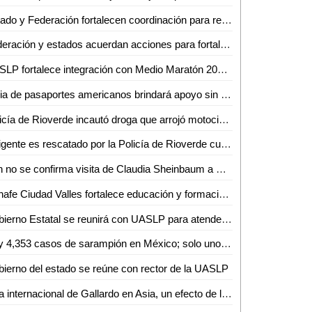
Estado y Federación fortalecen coordinación para recaudación fiscal
Federación y estados acuerdan acciones para fortalecer a las policías y Fiscalías del país
UASLP fortalece integración con Medio Maratón 2025 y da a conocer playera y medalla de su edición 42
Feria de pasaportes americanos brindará apoyo sin límites a connacionales
Policía de Rioverde incautó droga que arrojó motociclista sobre el camino a ejido San Francisco.
Indigente es rescatado por la Policía de Rioverde cuando agonizaba en una zanja.
Aún no se confirma visita de Claudia Sheinbaum a San Luis Potosí por inauguración de universidad
Conafe Ciudad Valles fortalece educación y formación de voluntarios en ocho municipios
Gobierno Estatal se reunirá con UASLP para atender asuntos pendientes
Hay 4,353 casos de sarampión en México; solo uno confirmado en SLP
ierno del estado se reúne con rector de la UASLP
Gira internacional de Gallardo en Asia, un efecto de la prudencia de Sheinbaum: César Lara