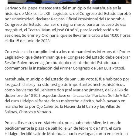
Derivado del papel trascedente del municipio de Matehuala en la
historia de México, la LXIII Legislatura del Congreso del Estado aprobó
por unanimidad, declarar Recinto Oficial Provisional del Honorable
Congreso del Estado, por ser un digno marco para un suceso de esa
magnitud, el Teatro "Manuel José Othón", para la celebración de
sesiones, Solemne y Ordinaria, que se llevarán a cabo a las 10:00 horas,
el día 15 de junio de 2023.
Con esto, se da cumplimiento a los ordenamientos internos del Poder
Legislativo, que determinan que el Congreso del Estado debe celebrar
Sesión Solemne, en algún municipio del interior del Estado para
conmemorar la instalación del Primer Congreso de San Luis Potosí.
Matehuala, municipio del Estado de San Luis Potosí, fue habitado por
los guachichiles y ha sido testigo de importantes hechos históricos,
como las visitas del Teniente don José Mariano Jiménez, del 2 al 28 de
diciembre de 1810, hospedándose en la casa de "Portales Sol de Villa";
del cura Hidalgo al frente de su maltrecho ejército, había pasado en
marcha lenta por Ojo Caliente, la Hacienda El Carro y las Villas de
Salinas, Charcas y Venado.
Pocos días estuvo en Matehuala, pues habiendo Allende tomado
pacíficamente la plaza de Saltillo, el 24 de febrero de 1811, el cura
Hidalgo decidió salir de Matehuala hacia ese lugar, como en efecto lo