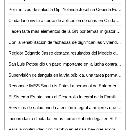
Por motivos de salud la Dip. Yolanda Josefina Cepeda Echavarría solicitó licencia a su cargo del 24 de mayo al 01 de junio
Ciudadano invita a curso de aplicación de uñas en Ciudad Valles
Hacen falta más elementos de la GN por temas migratorios en SLP: José Ramón Torres
Con la rehabilitación de fachadas se dignifican las viviendas potosinas: Alcalde Enrique Galindo
Regidor Edgardo Jasso destaca resultados del Modelo de Justicia Cívica en la Capital de SLP
San Luis Potosí dio un paso importante en la lucha contra la violencia de género: Dip. Gabriela Martínez Lárraga
Supervisión de tianguis en la vía pública, una tarea permanente del Ayuntamiento de San Luis Potosí
Reconoce IMSS San Luis Potosí a personal de Enfermería por su destacado desempeño institucional
El Sistema Estatal para el Desarrollo Integral de la Familia (DIF), lanzó los lineamientos en materia de adopción del estado de San Luis Potosí
Servicios de salud brinda atención integral a mujeres que viven violencia familiar o sexual
Incomodan a diputada temas como el aborto legal en SLP
Para la continuidad con cambio en el país hay que acompañar al presidente con unidad, lealtad y compromiso: Adán Augusto López Hernández