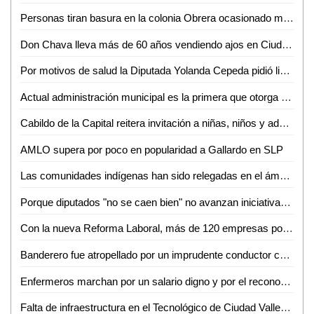
Personas tiran basura en la colonia Obrera ocasionado malos olores en la zona
Don Chava lleva más de 60 años vendiendo ajos en Ciudad Valles
Por motivos de salud la Diputada Yolanda Cepeda pidió licencia a su cargo
Actual administración municipal es la primera que otorga becas al Tecnológico de Ciudad Valles: Rebeca Robledo
Cabildo de la Capital reitera invitación a niñas, niños y adolescentes potosinos al concurso Lluvia de Colores
AMLO supera por poco en popularidad a Gallardo en SLP
Las comunidades indígenas han sido relegadas en el ámbito político: Palmira Flores
Porque diputados "no se caen bien" no avanzan iniciativas: reprocha Lorca Valle al priista Edmundo Torresano
Con la nueva Reforma Laboral, más de 120 empresas potosinas han sido sancionadas: Néstor Garza
Banderero fue atropellado por un imprudente conductor cerca de Cemex
Enfermeros marchan por un salario digno y por el reconocimiento de su labor
Falta de infraestructura en el Tecnológico de Ciudad Valles limita a los jóvenes para estudiar: Héctor Aguilar