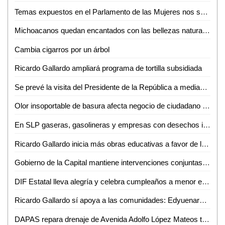
Temas expuestos en el Parlamento de las Mujeres nos servirán para legislar: Bernarda Reyes
Michoacanos quedan encantados con las bellezas naturales de la Huasteca Potosina
Cambia cigarros por un árbol
Ricardo Gallardo ampliará programa de tortilla subsidiada
Se prevé la visita del Presidente de la República a mediados de julio: David Medina
Olor insoportable de basura afecta negocio de ciudadano en Ciudad Valles
En SLP gaseras, gasolineras y empresas con desechos industriales operan de manera ilegal
Ricardo Gallardo inicia más obras educativas a favor de la niñez potosina
Gobierno de la Capital mantiene intervenciones conjuntas para evitar tiraderos clandestinos
DIF Estatal lleva alegría y celebra cumpleaños a menor en penal
Ricardo Gallardo sí apoya a las comunidades: Edyuenary Castillo Hernández
DAPAS repara drenaje de Avenida Adolfo López Mateos tras denuncia de familia afectada