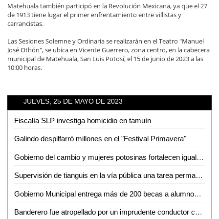
Matehuala también participó en la Revolución Mexicana, ya que el 27
de 1913 tiene lugar el primer enfrentamiento entre villistas y
carrancistas.
Las Sesiones Solemne y Ordinaria se realizarán en el Teatro "Manuel
José Othón", se ubica en Vicente Guerrero, zona centro, en la cabecera
municipal de Matehuala, San Luis Potosí, el 15 de junio de 2023 a las
10:00 horas.
JUEVES, 25 DE MAYO DE 2023
Fiscalía SLP investiga homicidio en tamuín
Galindo despilfarró millones en el "Festival Primavera"
Gobierno del cambio y mujeres potosinas fortalecen igualdad
Supervisión de tianguis en la vía pública una tarea permanente de la dirección de Comercio del ayuntamiento de San Luis Potosí
Gobierno Municipal entrega más de 200 becas a alumnos del Tecnológico de Ciudad Valles
Banderero fue atropellado por un imprudente conductor cerca de Cemex