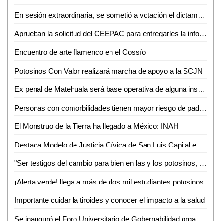
En sesión extraordinaria, se sometió a votación el dictamen recaído al turno 4838 de la LXII legislatura
Aprueban la solicitud del CEEPAC para entregarles la información sobre la consulta a los pueblos y comunidades indígenas y afrodescendientes
Encuentro de arte flamenco en el Cossío
Potosinos Con Valor realizará marcha de apoyo a la SCJN
Ex penal de Matehuala será base operativa de alguna institución de seguridad
Personas con comorbilidades tienen mayor riesgo de padecer covid-19 de forma grave
El Monstruo de la Tierra ha llegado a México: INAH
Destaca Modelo de Justicia Cívica de San Luis Capital en la Reunión de Ciudades Capitales
"Ser testigos del cambio para bien en las y los potosinos, es nuestro mayor motivo para servir": Estela Arriaga Márquez, Presidenta DIF Municipal
¡Alerta verde! llega a más de dos mil estudiantes potosinos
Importante cuidar la tiroides y conocer el impacto a la salud
Se inauguró el Foro Universitario de Gobernabilidad organizado por la Facultad de Derecho de la UASLP