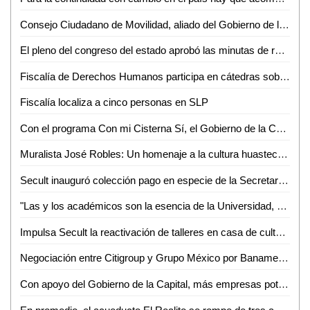
Consejo Ciudadano de Movilidad, aliado del Gobierno de la Capital: Consejeros
El pleno del congreso del estado aprobó las minutas de reforma constitucional federal, en materia de suspensión derechos para ocupar cargo, empleo o comisión del servicio público
Fiscalía de Derechos Humanos participa en cátedras sobre el combate a la trata de personas
Fiscalía localiza a cinco personas en SLP
Con el programa Con mi Cisterna Sí, el Gobierno de la Capital beneficia a familias de la zona rural
Muralista José Robles: Un homenaje a la cultura huasteca a través de su arte y cosmovisión
Secult inauguró colección pago en especie de la Secretaría de Hacienda y crédito público
"Las y los académicos son la esencia de la Universidad, porque en ellos está la avidez de crear, resguardar y difundir saberes": Dr. Alejandro Zermeño
Impulsa Secult la reactivación de talleres en casa de cultura del barrio de San Sebastián
Negociación entre Citigroup y Grupo México por Banamex se interrumpe debido a percance en vías férreas; venta se pospone hasta 2025
Con apoyo del Gobierno de la Capital, más empresas potosinas están por integrarse como proveedores del sector automotriz