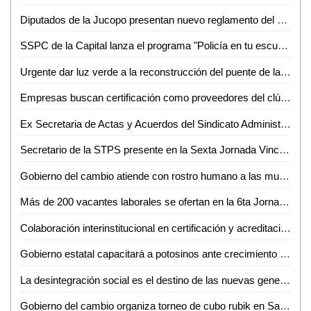
Diputados de la Jucopo presentan nuevo reglamento del Congreso de SLP
SSPC de la Capital lanza el programa "Policía en tu escuela" para reforzar la protección de niñas, niños y adolescentes*
Urgente dar luz verde a la reconstrucción del puente de la Avenida Universidad: SGG
Empresas buscan certificación como proveedores del clúster automotriz
Ex Secretaria de Actas y Acuerdos del Sindicato Administrativo de la UASLP pide su reinstalación
Secretario de la STPS presente en la Sexta Jornada Vinculación Laboral en Ciudad Valles
Gobierno del cambio atiende con rostro humano a las mujeres privadas de su libertad
Más de 200 vacantes laborales se ofertan en la 6ta Jornada de Vinculación Laboral: Lorenzo Estrada
Colaboración interinstitucional en certificación y acreditación: SGG
Gobierno estatal capacitará a potosinos ante crecimiento económico
La desintegración social es el destino de las nuevas generaciones: Miguel Castillo
Gobierno del cambio organiza torneo de cubo rubik en San Luis Potosí