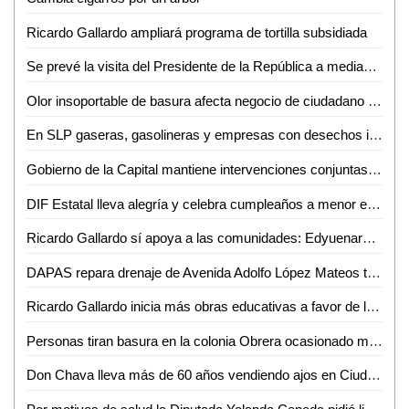
Ricardo Gallardo ampliará programa de tortilla subsidiada
Se prevé la visita del Presidente de la República a mediados de julio: David Medina
Olor insoportable de basura afecta negocio de ciudadano en Ciudad Valles
En SLP gaseras, gasolineras y empresas con desechos industriales operan de manera ilegal
Gobierno de la Capital mantiene intervenciones conjuntas para evitar tiraderos clandestinos
DIF Estatal lleva alegría y celebra cumpleaños a menor en penal
Ricardo Gallardo sí apoya a las comunidades: Edyuenary Castillo Hernández
DAPAS repara drenaje de Avenida Adolfo López Mateos tras denuncia de familia afectada
Ricardo Gallardo inicia más obras educativas a favor de la niñez potosina
Personas tiran basura en la colonia Obrera ocasionado malos olores en la zona
Don Chava lleva más de 60 años vendiendo ajos en Ciudad Valles