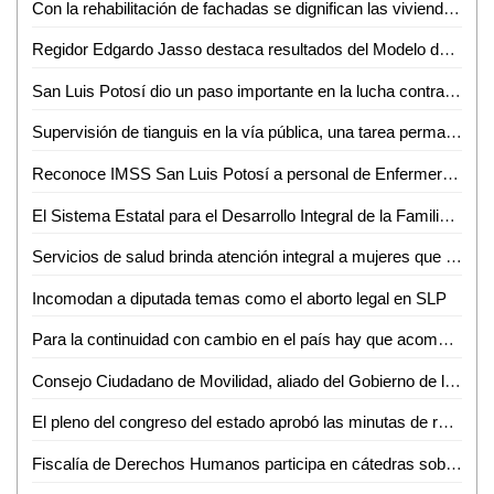
Con la rehabilitación de fachadas se dignifican las viviendas potosinas: Alcalde Enrique Galindo
Regidor Edgardo Jasso destaca resultados del Modelo de Justicia Cívica en la Capital de SLP
San Luis Potosí dio un paso importante en la lucha contra la violencia de género: Dip. Gabriela Martínez Lárraga
Supervisión de tianguis en la vía pública, una tarea permanente del Ayuntamiento de San Luis Potosí
Reconoce IMSS San Luis Potosí a personal de Enfermería por su destacado desempeño institucional
El Sistema Estatal para el Desarrollo Integral de la Familia (DIF), lanzó los lineamientos en materia de adopción del estado de San Luis Potosí
Servicios de salud brinda atención integral a mujeres que viven violencia familiar o sexual
Incomodan a diputada temas como el aborto legal en SLP
Para la continuidad con cambio en el país hay que acompañar al presidente con unidad, lealtad y compromiso: Adán Augusto López Hernández
Consejo Ciudadano de Movilidad, aliado del Gobierno de la Capital: Consejeros
El pleno del congreso del estado aprobó las minutas de reforma constitucional federal, en materia de suspensión derechos para ocupar cargo, empleo o comisión del servicio público
Fiscalía de Derechos Humanos participa en cátedras sobre el combate a la trata de personas