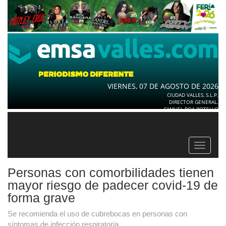
VIERNES, 07 DE AGOSTO DE 2026
CIUDAD VALLES, S.L.P.
DIRECTOR GENERAL.
SAMUEL ROA BOTELLO
Toggle
navigat
Personas con comorbilidades tienen
mayor riesgo de padecer covid-19 de
forma grave
Se recomienda el uso de cubrebocas en personas con
síntomas de infección respiratoria.