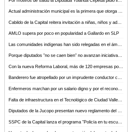
Por motivos de salud la Diputada Yolanda Cepeda pidió licencia a su cargo
Actual administración municipal es la primera que otorga becas al Tecnológico de Ciudad Valles: Rebeca Robledo
Cabildo de la Capital reitera invitación a niñas, niños y adolescentes potosinos al concurso Lluvia de Colores
AMLO supera por poco en popularidad a Gallardo en SLP
Las comunidades indígenas han sido relegadas en el ámbito político: Palmira Flores
Porque diputados "no se caen bien" no avanzan iniciativas: reprocha Lorca Valle al priista Edmundo Torresano
Con la nueva Reforma Laboral, más de 120 empresas potosinas han sido sancionadas: Néstor Garza
Banderero fue atropellado por un imprudente conductor cerca de Cemex
Enfermeros marchan por un salario digno y por el reconocimiento de su labor
Falta de infraestructura en el Tecnológico de Ciudad Valles limita a los jóvenes para estudiar: Héctor Aguilar
Diputados de la Jucopo presentan nuevo reglamento del Congreso de SLP
SSPC de la Capital lanza el programa "Policía en tu escuela" para reforzar la protección de niñas, niños y adolescentes*