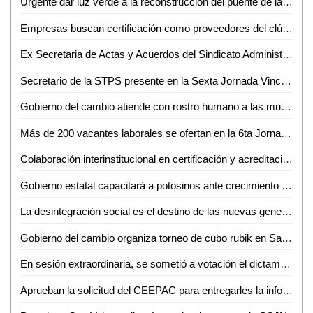
Urgente dar luz verde a la reconstrucción del puente de la Avenida Universidad: SGG
Empresas buscan certificación como proveedores del clúster automotriz
Ex Secretaria de Actas y Acuerdos del Sindicato Administrativo de la UASLP pide su reinstalación
Secretario de la STPS presente en la Sexta Jornada Vinculación Laboral en Ciudad Valles
Gobierno del cambio atiende con rostro humano a las mujeres privadas de su libertad
Más de 200 vacantes laborales se ofertan en la 6ta Jornada de Vinculación Laboral: Lorenzo Estrada
Colaboración interinstitucional en certificación y acreditación: SGG
Gobierno estatal capacitará a potosinos ante crecimiento económico
La desintegración social es el destino de las nuevas generaciones: Miguel Castillo
Gobierno del cambio organiza torneo de cubo rubik en San Luis Potosí
En sesión extraordinaria, se sometió a votación el dictamen recaído al turno 4838 de la LXII legislatura
Aprueban la solicitud del CEEPAC para entregarles la información sobre la consulta a los pueblos y comunidades indígenas y afrodescendientes