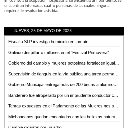
En cuanto a la ocupación hospitalaria, se encuentra al 1 por ciento, se
encuentran internadas cuatro personas, de las cuales ninguna
requiere de respiración asistida.
JUEVES, 25 DE MAYO DE 2023
Fiscalía SLP investiga homicidio en tamuín
Galindo despilfarró millones en el "Festival Primavera"
Gobierno del cambio y mujeres potosinas fortalecen igualdad
Supervisión de tianguis en la vía pública una tarea permanente de la dirección de Comercio del ayuntamiento de San Luis Potosí
Gobierno Municipal entrega más de 200 becas a alumnos del Tecnológico de Ciudad Valles
Banderero fue atropellado por un imprudente conductor cerca de Cemex
Temas expuestos en el Parlamento de las Mujeres nos servirán para legislar: Bernarda Reyes
Michoacanos quedan encantados con las bellezas naturales de la Huasteca Potosina
Cambia cigarros por un árbol