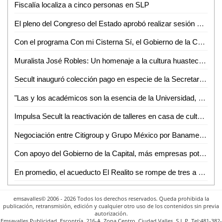
Fiscalía localiza a cinco personas en SLP
El pleno del Congreso del Estado aprobó realizar sesión solemne y ordinaria en el municipio de Matehuala
Con el programa Con mi Cisterna Sí, el Gobierno de la Capital beneficia a familias de la zona rural
Muralista José Robles: Un homenaje a la cultura huasteca a través de su arte y cosmovisión
Secult inauguró colección pago en especie de la Secretaría de Hacienda y crédito público
"Las y los académicos son la esencia de la Universidad, porque en ellos está la avidez de crear, resguardar y difundir saberes": Dr. Alejandro Zermeño
Impulsa Secult la reactivación de talleres en casa de cultura del barrio de San Sebastián
Negociación entre Citigroup y Grupo México por Banamex se interrumpe debido a percance en vías férreas; venta se pospone hasta 2025
Con apoyo del Gobierno de la Capital, más empresas potosinas están por integrarse como proveedores del sector automotriz
En promedio, el acueducto El Realito se rompe de tres a cuatro veces por mes
emsavalles© 2006 - 2026 Todos los derechos reservados. Queda prohibida la
publicación, retransmisión, edición y cualquier otro uso de los contenidos sin previa
autorización.
Emsavalles Publicidad, Escontría, 216-A, Zona Centro, Ciudad Valles, S.L.P. Tel:481-382-