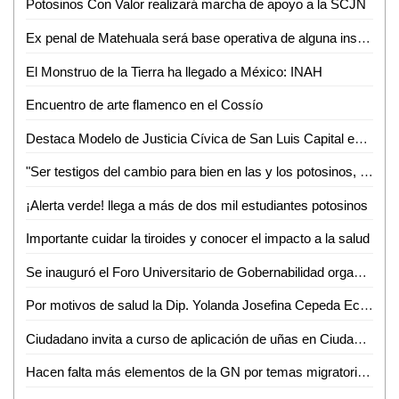
Potosinos Con Valor realizará marcha de apoyo a la SCJN
Ex penal de Matehuala será base operativa de alguna institución de seguridad
El Monstruo de la Tierra ha llegado a México: INAH
Encuentro de arte flamenco en el Cossío
Destaca Modelo de Justicia Cívica de San Luis Capital en la Reunión de Ciudades Capitales
"Ser testigos del cambio para bien en las y los potosinos, es nuestro mayor motivo para servir": Estela Arriaga Márquez, Presidenta DIF Municipal
¡Alerta verde! llega a más de dos mil estudiantes potosinos
Importante cuidar la tiroides y conocer el impacto a la salud
Se inauguró el Foro Universitario de Gobernabilidad organizado por la Facultad de Derecho de la UASLP
Por motivos de salud la Dip. Yolanda Josefina Cepeda Echavarría solicitó licencia a su cargo del 24 de mayo al 01 de junio
Ciudadano invita a curso de aplicación de uñas en Ciudad Valles
Hacen falta más elementos de la GN por temas migratorios en SLP: José Ramón Torres