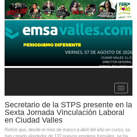
VIERNES, 07 DE AGOSTO DE 2026
CIUDAD VALLES, S.L.P.
DIRECTOR GENERAL.
SAMUEL ROA BOTELLO
Toggle
navigat
Secretario de la STPS presente en la
Sexta Jornada Vinculación Laboral
en Ciudad Valles
Refirió que, desde el mes de marzo a abril del año en curso, se
han creado alrededor de 137 nuevos empleos formales, se ha