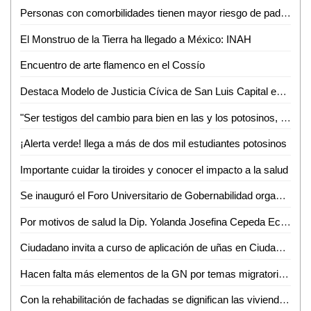
Personas con comorbilidades tienen mayor riesgo de padecer covid-19 de forma grave
El Monstruo de la Tierra ha llegado a México: INAH
Encuentro de arte flamenco en el Cossío
Destaca Modelo de Justicia Cívica de San Luis Capital en la Reunión de Ciudades Capitales
"Ser testigos del cambio para bien en las y los potosinos, es nuestro mayor motivo para servir": Estela Arriaga Márquez, Presidenta DIF Municipal
¡Alerta verde! llega a más de dos mil estudiantes potosinos
Importante cuidar la tiroides y conocer el impacto a la salud
Se inauguró el Foro Universitario de Gobernabilidad organizado por la Facultad de Derecho de la UASLP
Por motivos de salud la Dip. Yolanda Josefina Cepeda Echavarría solicitó licencia a su cargo del 24 de mayo al 01 de junio
Ciudadano invita a curso de aplicación de uñas en Ciudad Valles
Hacen falta más elementos de la GN por temas migratorios en SLP: José Ramón Torres
Con la rehabilitación de fachadas se dignifican las viviendas potosinas: Alcalde Enrique Galindo