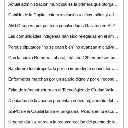
Actual administración municipal es la primera que otorga becas al Tecnológico de Ciudad Valles: Rebeca Robledo
Cabildo de la Capital reitera invitación a niñas, niños y adolescentes potosinos al concurso Lluvia de Colores
AMLO supera por poco en popularidad a Gallardo en SLP
Las comunidades indígenas han sido relegadas en el ámbito político: Palmira Flores
Porque diputados "no se caen bien" no avanzan iniciativas: reprocha Lorca Valle al priista Edmundo Torresano
Con la nueva Reforma Laboral, más de 120 empresas potosinas han sido sancionadas: Néstor Garza
Banderero fue atropellado por un imprudente conductor cerca de Cemex
Enfermeros marchan por un salario digno y por el reconocimiento de su labor
Falta de infraestructura en el Tecnológico de Ciudad Valles limita a los jóvenes para estudiar: Héctor Aguilar
Diputados de la Jucopo presentan nuevo reglamento del Congreso de SLP
SSPC de la Capital lanza el programa "Policía en tu escuela" para reforzar la protección de niñas, niños y adolescentes*
Urgente dar luz verde a la reconstrucción del puente de la Avenida Universidad: SGG