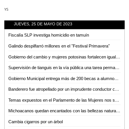
YS
JUEVES, 25 DE MAYO DE 2023
Fiscalía SLP investiga homicidio en tamuín
Galindo despilfarró millones en el "Festival Primavera"
Gobierno del cambio y mujeres potosinas fortalecen igualdad
Supervisión de tianguis en la vía pública una tarea permanente de la dirección de Comercio del ayuntamiento de San Luis Potosí
Gobierno Municipal entrega más de 200 becas a alumnos del Tecnológico de Ciudad Valles
Banderero fue atropellado por un imprudente conductor cerca de Cemex
Temas expuestos en el Parlamento de las Mujeres nos servirán para legislar: Bernarda Reyes
Michoacanos quedan encantados con las bellezas naturales de la Huasteca Potosina
Cambia cigarros por un árbol