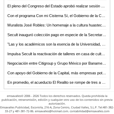
El pleno del Congreso del Estado aprobó realizar sesión solemne y ordinaria en el municipio de Matehuala
Con el programa Con mi Cisterna Sí, el Gobierno de la Capital beneficia a familias de la zona rural
Muralista José Robles: Un homenaje a la cultura huasteca a través de su arte y cosmovisión
Secult inauguró colección pago en especie de la Secretaría de Hacienda y crédito público
"Las y los académicos son la esencia de la Universidad, porque en ellos está la avidez de crear, resguardar y difundir saberes": Dr. Alejandro Zermeño
Impulsa Secult la reactivación de talleres en casa de cultura del barrio de San Sebastián
Negociación entre Citigroup y Grupo México por Banamex se interrumpe debido a percance en vías férreas; venta se pospone hasta 2025
Con apoyo del Gobierno de la Capital, más empresas potosinas están por integrarse como proveedores del sector automotriz
En promedio, el acueducto El Realito se rompe de tres a cuatro veces por mes
emsavalles© 2006 - 2026 Todos los derechos reservados. Queda prohibida la
publicación, retransmisión, edición y cualquier otro uso de los contenidos sin previa
autorización.
Emsavalles Publicidad, Escontría, 216-A, Zona Centro, Ciudad Valles, S.L.P. Tel:481-382-
33-27 y 481-381-72-86. emsavalles@hotmail.com. contabilidad@emsavalles.com