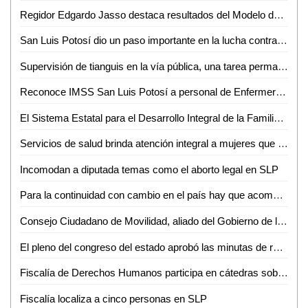
Regidor Edgardo Jasso destaca resultados del Modelo de Justicia Cívica en la Capital de SLP
San Luis Potosí dio un paso importante en la lucha contra la violencia de género: Dip. Gabriela Martínez Lárraga
Supervisión de tianguis en la vía pública, una tarea permanente del Ayuntamiento de San Luis Potosí
Reconoce IMSS San Luis Potosí a personal de Enfermería por su destacado desempeño institucional
El Sistema Estatal para el Desarrollo Integral de la Familia (DIF), lanzó los lineamientos en materia de adopción del estado de San Luis Potosí
Servicios de salud brinda atención integral a mujeres que viven violencia familiar o sexual
Incomodan a diputada temas como el aborto legal en SLP
Para la continuidad con cambio en el país hay que acompañar al presidente con unidad, lealtad y compromiso: Adán Augusto López Hernández
Consejo Ciudadano de Movilidad, aliado del Gobierno de la Capital: Consejeros
El pleno del congreso del estado aprobó las minutas de reforma constitucional federal, en materia de suspensión derechos para ocupar cargo, empleo o comisión del servicio público
Fiscalía de Derechos Humanos participa en cátedras sobre el combate a la trata de personas
Fiscalía localiza a cinco personas en SLP