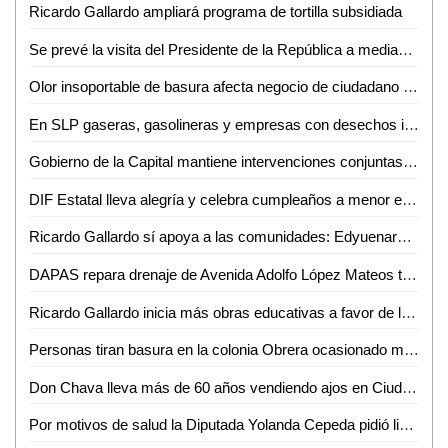
Ricardo Gallardo ampliará programa de tortilla subsidiada
Se prevé la visita del Presidente de la República a mediados de julio: David Medina
Olor insoportable de basura afecta negocio de ciudadano en Ciudad Valles
En SLP gaseras, gasolineras y empresas con desechos industriales operan de manera ilegal
Gobierno de la Capital mantiene intervenciones conjuntas para evitar tiraderos clandestinos
DIF Estatal lleva alegría y celebra cumpleaños a menor en penal
Ricardo Gallardo sí apoya a las comunidades: Edyuenary Castillo Hernández
DAPAS repara drenaje de Avenida Adolfo López Mateos tras denuncia de familia afectada
Ricardo Gallardo inicia más obras educativas a favor de la niñez potosina
Personas tiran basura en la colonia Obrera ocasionado malos olores en la zona
Don Chava lleva más de 60 años vendiendo ajos en Ciudad Valles
Por motivos de salud la Diputada Yolanda Cepeda pidió licencia a su cargo