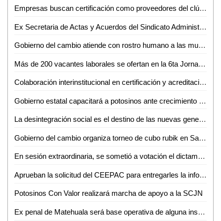
Empresas buscan certificación como proveedores del clúster automotriz
Ex Secretaria de Actas y Acuerdos del Sindicato Administrativo de la UASLP pide su reinstalación
Gobierno del cambio atiende con rostro humano a las mujeres privadas de su libertad
Más de 200 vacantes laborales se ofertan en la 6ta Jornada de Vinculación Laboral: Lorenzo Estrada
Colaboración interinstitucional en certificación y acreditación: SGG
Gobierno estatal capacitará a potosinos ante crecimiento económico
La desintegración social es el destino de las nuevas generaciones: Miguel Castillo
Gobierno del cambio organiza torneo de cubo rubik en San Luis Potosí
En sesión extraordinaria, se sometió a votación el dictamen recaído al turno 4838 de la LXII legislatura
Aprueban la solicitud del CEEPAC para entregarles la información sobre la consulta a los pueblos y comunidades indígenas y afrodescendientes
Potosinos Con Valor realizará marcha de apoyo a la SCJN
Ex penal de Matehuala será base operativa de alguna institución de seguridad