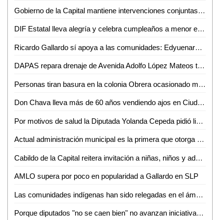
Gobierno de la Capital mantiene intervenciones conjuntas para evitar tiraderos clandestinos
DIF Estatal lleva alegría y celebra cumpleaños a menor en penal
Ricardo Gallardo sí apoya a las comunidades: Edyuenary Castillo Hernández
DAPAS repara drenaje de Avenida Adolfo López Mateos tras denuncia de familia afectada
Personas tiran basura en la colonia Obrera ocasionado malos olores en la zona
Don Chava lleva más de 60 años vendiendo ajos en Ciudad Valles
Por motivos de salud la Diputada Yolanda Cepeda pidió licencia a su cargo
Actual administración municipal es la primera que otorga becas al Tecnológico de Ciudad Valles: Rebeca Robledo
Cabildo de la Capital reitera invitación a niñas, niños y adolescentes potosinos al concurso Lluvia de Colores
AMLO supera por poco en popularidad a Gallardo en SLP
Las comunidades indígenas han sido relegadas en el ámbito político: Palmira Flores
Porque diputados "no se caen bien" no avanzan iniciativas: reprocha Lorca Valle al priista Edmundo Torresano