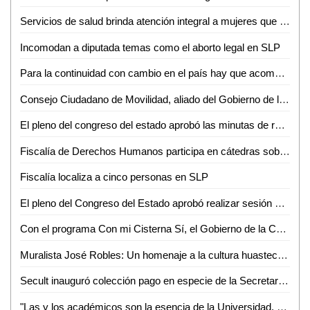
Servicios de salud brinda atención integral a mujeres que viven violencia familiar o sexual
Incomodan a diputada temas como el aborto legal en SLP
Para la continuidad con cambio en el país hay que acompañar al presidente con unidad, lealtad y compromiso: Adán Augusto López Hernández
Consejo Ciudadano de Movilidad, aliado del Gobierno de la Capital: Consejeros
El pleno del congreso del estado aprobó las minutas de reforma constitucional federal, en materia de suspensión derechos para ocupar cargo, empleo o comisión del servicio público
Fiscalía de Derechos Humanos participa en cátedras sobre el combate a la trata de personas
Fiscalía localiza a cinco personas en SLP
El pleno del Congreso del Estado aprobó realizar sesión solemne y ordinaria en el municipio de Matehuala
Con el programa Con mi Cisterna Sí, el Gobierno de la Capital beneficia a familias de la zona rural
Muralista José Robles: Un homenaje a la cultura huasteca a través de su arte y cosmovisión
Secult inauguró colección pago en especie de la Secretaría de Hacienda y crédito público
"Las y los académicos son la esencia de la Universidad, porque en ellos está la avidez de crear, resguardar y difundir saberes": Dr. Alejandro Zermeño