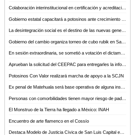
Colaboración interinstitucional en certificación y acreditación: SGG
Gobierno estatal capacitará a potosinos ante crecimiento económico
La desintegración social es el destino de las nuevas generaciones: Miguel Castillo
Gobierno del cambio organiza torneo de cubo rubik en San Luis Potosí
En sesión extraordinaria, se sometió a votación el dictamen recaído al turno 4838 de la LXII legislatura
Aprueban la solicitud del CEEPAC para entregarles la información sobre la consulta a los pueblos y comunidades indígenas y afrodescendientes
Potosinos Con Valor realizará marcha de apoyo a la SCJN
Ex penal de Matehuala será base operativa de alguna institución de seguridad
Personas con comorbilidades tienen mayor riesgo de padecer covid-19 de forma grave
El Monstruo de la Tierra ha llegado a México: INAH
Encuentro de arte flamenco en el Cossío
Destaca Modelo de Justicia Cívica de San Luis Capital en la Reunión de Ciudades Capitales