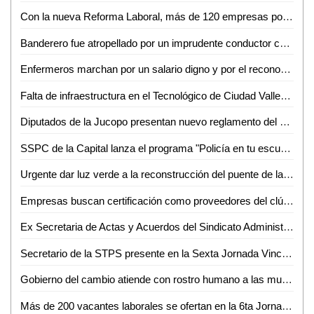
Con la nueva Reforma Laboral, más de 120 empresas potosinas han sido sancionadas: Néstor Garza
Banderero fue atropellado por un imprudente conductor cerca de Cemex
Enfermeros marchan por un salario digno y por el reconocimiento de su labor
Falta de infraestructura en el Tecnológico de Ciudad Valles limita a los jóvenes para estudiar: Héctor Aguilar
Diputados de la Jucopo presentan nuevo reglamento del Congreso de SLP
SSPC de la Capital lanza el programa "Policía en tu escuela" para reforzar la protección de niñas, niños y adolescentes*
Urgente dar luz verde a la reconstrucción del puente de la Avenida Universidad: SGG
Empresas buscan certificación como proveedores del clúster automotriz
Ex Secretaria de Actas y Acuerdos del Sindicato Administrativo de la UASLP pide su reinstalación
Secretario de la STPS presente en la Sexta Jornada Vinculación Laboral en Ciudad Valles
Gobierno del cambio atiende con rostro humano a las mujeres privadas de su libertad
Más de 200 vacantes laborales se ofertan en la 6ta Jornada de Vinculación Laboral: Lorenzo Estrada