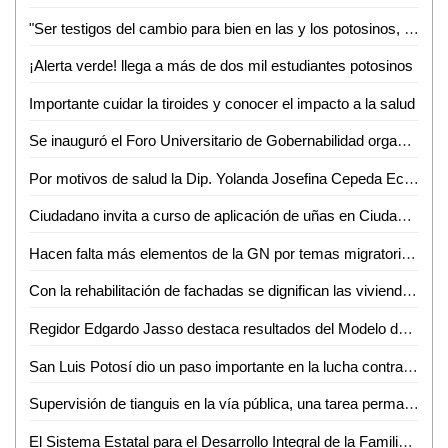
"Ser testigos del cambio para bien en las y los potosinos, es nuestro mayor motivo para servir": Estela Arriaga Márquez, Presidenta DIF Municipal
¡Alerta verde! llega a más de dos mil estudiantes potosinos
Importante cuidar la tiroides y conocer el impacto a la salud
Se inauguró el Foro Universitario de Gobernabilidad organizado por la Facultad de Derecho de la UASLP
Por motivos de salud la Dip. Yolanda Josefina Cepeda Echavarría solicitó licencia a su cargo del 24 de mayo al 01 de junio
Ciudadano invita a curso de aplicación de uñas en Ciudad Valles
Hacen falta más elementos de la GN por temas migratorios en SLP: José Ramón Torres
Con la rehabilitación de fachadas se dignifican las viviendas potosinas: Alcalde Enrique Galindo
Regidor Edgardo Jasso destaca resultados del Modelo de Justicia Cívica en la Capital de SLP
San Luis Potosí dio un paso importante en la lucha contra la violencia de género: Dip. Gabriela Martínez Lárraga
Supervisión de tianguis en la vía pública, una tarea permanente del Ayuntamiento de San Luis Potosí
El Sistema Estatal para el Desarrollo Integral de la Familia (DIF), lanzó los lineamientos en materia de adopción del estado de San Luis Potosí