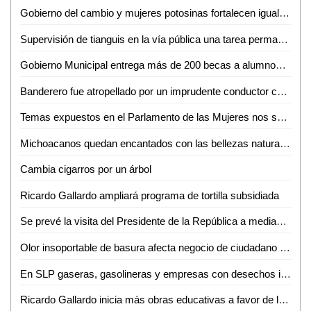
Gobierno del cambio y mujeres potosinas fortalecen igualdad
Supervisión de tianguis en la vía pública una tarea permanente de la dirección de Comercio del ayuntamiento de San Luis Potosí
Gobierno Municipal entrega más de 200 becas a alumnos del Tecnológico de Ciudad Valles
Banderero fue atropellado por un imprudente conductor cerca de Cemex
Temas expuestos en el Parlamento de las Mujeres nos servirán para legislar: Bernarda Reyes
Michoacanos quedan encantados con las bellezas naturales de la Huasteca Potosina
Cambia cigarros por un árbol
Ricardo Gallardo ampliará programa de tortilla subsidiada
Se prevé la visita del Presidente de la República a mediados de julio: David Medina
Olor insoportable de basura afecta negocio de ciudadano en Ciudad Valles
En SLP gaseras, gasolineras y empresas con desechos industriales operan de manera ilegal
Ricardo Gallardo inicia más obras educativas a favor de la niñez potosina