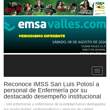
SÁBADO, 08 DE AGOSTO DE 2026
CIUDAD VALLES, S.L.P.
DIRECTOR GENERAL.
SAMUEL ROA BOTELLO
Toggle
navigat
Reconoce IMSS San Luis Potosí a
personal de Enfermería por su
destacado desempeño institucional
- 144 enfermeras y enfermeros de la entidad fueron distinguidos
por productividad, profesionalismo y atención de calidad.