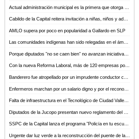
Actual administración municipal es la primera que otorga becas al Tecnológico de Ciudad Valles: Rebeca Robledo
Cabildo de la Capital reitera invitación a niñas, niños y adolescentes potosinos al concurso Lluvia de Colores
AMLO supera por poco en popularidad a Gallardo en SLP
Las comunidades indígenas han sido relegadas en el ámbito político: Palmira Flores
Porque diputados "no se caen bien" no avanzan iniciativas: reprocha Lorca Valle al priista Edmundo Torresano
Con la nueva Reforma Laboral, más de 120 empresas potosinas han sido sancionadas: Néstor Garza
Banderero fue atropellado por un imprudente conductor cerca de Cemex
Enfermeros marchan por un salario digno y por el reconocimiento de su labor
Falta de infraestructura en el Tecnológico de Ciudad Valles limita a los jóvenes para estudiar: Héctor Aguilar
Diputados de la Jucopo presentan nuevo reglamento del Congreso de SLP
SSPC de la Capital lanza el programa "Policía en tu escuela" para reforzar la protección de niñas, niños y adolescentes*
Urgente dar luz verde a la reconstrucción del puente de la Avenida Universidad: SGG