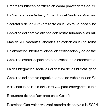
Empresas buscan certificación como proveedores del clúster automotriz
Ex Secretaria de Actas y Acuerdos del Sindicato Administrativo de la UASLP pide su reinstalación
Secretario de la STPS presente en la Sexta Jornada Vinculación Laboral en Ciudad Valles
Gobierno del cambio atiende con rostro humano a las mujeres privadas de su libertad
Más de 200 vacantes laborales se ofertan en la 6ta Jornada de Vinculación Laboral: Lorenzo Estrada
Colaboración interinstitucional en certificación y acreditación: SGG
Gobierno estatal capacitará a potosinos ante crecimiento económico
La desintegración social es el destino de las nuevas generaciones: Miguel Castillo
Gobierno del cambio organiza torneo de cubo rubik en San Luis Potosí
Aprueban la solicitud del CEEPAC para entregarles la información sobre la consulta a los pueblos y comunidades indígenas y afrodescendientes
Encuentro de arte flamenco en el Cossío
Potosinos Con Valor realizará marcha de apoyo a la SCJN