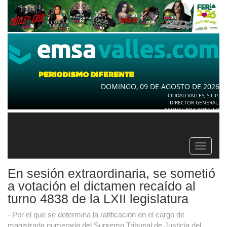
DOMINGO, 09 DE AGOSTO DE 2026
CIUDAD VALLES, S.L.P.
DIRECTOR GENERAL.
SAMUEL ROA BOTELLO
Toggle
navigat
En sesión extraordinaria, se sometió
a votación el dictamen recaído al
turno 4838 de la LXII legislatura
- Por el que se determina la ratificación en el cargo de
magistrada numeraria del Supremo Tribunal de Justicia del