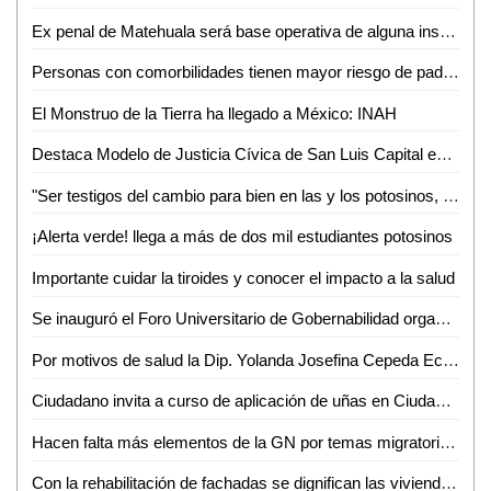
Ex penal de Matehuala será base operativa de alguna institución de seguridad
Personas con comorbilidades tienen mayor riesgo de padecer covid-19 de forma grave
El Monstruo de la Tierra ha llegado a México: INAH
Destaca Modelo de Justicia Cívica de San Luis Capital en la Reunión de Ciudades Capitales
"Ser testigos del cambio para bien en las y los potosinos, es nuestro mayor motivo para servir": Estela Arriaga Márquez, Presidenta DIF Municipal
¡Alerta verde! llega a más de dos mil estudiantes potosinos
Importante cuidar la tiroides y conocer el impacto a la salud
Se inauguró el Foro Universitario de Gobernabilidad organizado por la Facultad de Derecho de la UASLP
Por motivos de salud la Dip. Yolanda Josefina Cepeda Echavarría solicitó licencia a su cargo del 24 de mayo al 01 de junio
Ciudadano invita a curso de aplicación de uñas en Ciudad Valles
Hacen falta más elementos de la GN por temas migratorios en SLP: José Ramón Torres
Con la rehabilitación de fachadas se dignifican las viviendas potosinas: Alcalde Enrique Galindo