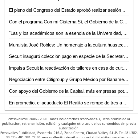
El pleno del Congreso del Estado aprobó realizar sesión solemne y ordinaria en el municipio de Matehuala
Con el programa Con mi Cisterna Sí, el Gobierno de la Capital beneficia a familias de la zona rural
"Las y los académicos son la esencia de la Universidad, porque en ellos está la avidez de crear, resguardar y difundir saberes": Dr. Alejandro Zermeño
Muralista José Robles: Un homenaje a la cultura huasteca a través de su arte y cosmovisión
Secult inauguró colección pago en especie de la Secretaría de Hacienda y crédito público
Impulsa Secult la reactivación de talleres en casa de cultura del barrio de San Sebastián
Negociación entre Citigroup y Grupo México por Banamex se interrumpe debido a percance en vías férreas; venta se pospone hasta 2025
Con apoyo del Gobierno de la Capital, más empresas potosinas están por integrarse como proveedores del sector automotriz
En promedio, el acueducto El Realito se rompe de tres a cuatro veces por mes
emsavalles© 2006 - 2026 Todos los derechos reservados. Queda prohibida la
publicación, retransmisión, edición y cualquier otro uso de los contenidos sin previa
autorización.
Emsavalles Publicidad, Escontría, 216-A, Zona Centro, Ciudad Valles, S.L.P. Tel:481-382-
33-27 y 481-381-72-86. emsavalles@hotmail.com. contabilidad@emsavalles.com