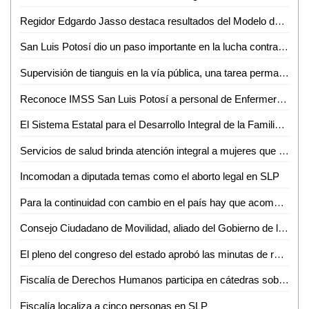
Regidor Edgardo Jasso destaca resultados del Modelo de Justicia Cívica en la Capital de SLP
San Luis Potosí dio un paso importante en la lucha contra la violencia de género: Dip. Gabriela Martínez Lárraga
Supervisión de tianguis en la vía pública, una tarea permanente del Ayuntamiento de San Luis Potosí
Reconoce IMSS San Luis Potosí a personal de Enfermería por su destacado desempeño institucional
El Sistema Estatal para el Desarrollo Integral de la Familia (DIF), lanzó los lineamientos en materia de adopción del estado de San Luis Potosí
Servicios de salud brinda atención integral a mujeres que viven violencia familiar o sexual
Incomodan a diputada temas como el aborto legal en SLP
Para la continuidad con cambio en el país hay que acompañar al presidente con unidad, lealtad y compromiso: Adán Augusto López Hernández
Consejo Ciudadano de Movilidad, aliado del Gobierno de la Capital: Consejeros
El pleno del congreso del estado aprobó las minutas de reforma constitucional federal, en materia de suspensión derechos para ocupar cargo, empleo o comisión del servicio público
Fiscalía de Derechos Humanos participa en cátedras sobre el combate a la trata de personas
Fiscalía localiza a cinco personas en SLP