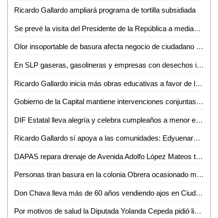
Ricardo Gallardo ampliará programa de tortilla subsidiada
Se prevé la visita del Presidente de la República a mediados de julio: David Medina
Olor insoportable de basura afecta negocio de ciudadano en Ciudad Valles
En SLP gaseras, gasolineras y empresas con desechos industriales operan de manera ilegal
Ricardo Gallardo inicia más obras educativas a favor de la niñez potosina
Gobierno de la Capital mantiene intervenciones conjuntas para evitar tiraderos clandestinos
DIF Estatal lleva alegría y celebra cumpleaños a menor en penal
Ricardo Gallardo sí apoya a las comunidades: Edyuenary Castillo Hernández
DAPAS repara drenaje de Avenida Adolfo López Mateos tras denuncia de familia afectada
Personas tiran basura en la colonia Obrera ocasionado malos olores en la zona
Don Chava lleva más de 60 años vendiendo ajos en Ciudad Valles
Por motivos de salud la Diputada Yolanda Cepeda pidió licencia a su cargo