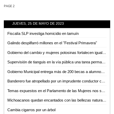
PAGE 2
JUEVES, 25 DE MAYO DE 2023
Fiscalía SLP investiga homicidio en tamuín
Galindo despilfarró millones en el "Festival Primavera"
Gobierno del cambio y mujeres potosinas fortalecen igualdad
Supervisión de tianguis en la vía pública una tarea permanente de la dirección de Comercio del ayuntamiento de San Luis Potosí
Gobierno Municipal entrega más de 200 becas a alumnos del Tecnológico de Ciudad Valles
Banderero fue atropellado por un imprudente conductor cerca de Cemex
Temas expuestos en el Parlamento de las Mujeres nos servirán para legislar: Bernarda Reyes
Michoacanos quedan encantados con las bellezas naturales de la Huasteca Potosina
Cambia cigarros por un árbol