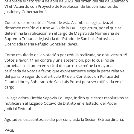
celebrada el catorce14 de abril de 2023, del orden del día del Apartado
VI el "Acuerdo con Proyecto de Resolución de las comisiones de,
Justicia; y Gobernación".
Con ello, se presentó al Pleno de esta Asamblea Legislativa, el
dictamen recaído al turno 4838 de la LXII Legislatura, por el que se
determina la ratificación en el cargo de Magistrada Numeraria del
Supremo Tribunal de Justicia del Estado de San Luis Potosí, a la
Licenciada María Refugio González Reyes.
Como resultado de la votación por cédula realizada, se obtuvieron 15
votos a favor, 11 en contra y una abstención, por lo cual no se
aprueba el dictamen en virtud de que no se reúne la mayoría
calificada de votos a favor, que expresamente exige la parte relativa
del párrafo segundo del artículo 97 de la Constitución Política del
Estado Libre y Soberano de San Luis Potosí para ser ratificada en el
cargo.
La legisladora Cinthia Segovia Colunga, indicó que estos resolutivos se
notificarán al Juzgado Octavo de Distrito en el Estado, del Poder
Judicial Federal
Agotados los asuntos, se dio por concluida la Sesión Extraordinaria.
PAGE