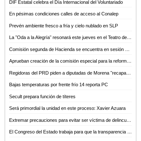
DIF Estatal celebra el Día Internacional del Voluntariado
En pésimas condiciones calles de acceso al Conalep
Prevén ambiente fresco a fría y cielo nublado en SLP
La "Oda a la Alegría" resonará este jueves en el Teatro de la Paz
Comisión segunda de Hacienda se encuentra en sesión permanente para el análisis de las leyes de ingresos de 29 municipios
Aprueban creación de la comisión especial para la reforma político-electoral del congreso del Estado
Regidoras del PRD piden a diputadas de Morena "recapacitar" y no aprobar aumento al agua
Bajas temperaturas por frente frío 14 reporta PC
Secult prepara función de títeres
Será primordial la unidad en este proceso: Xavier Azuara
Extremar precauciones para evitar ser víctima de delincuentes en esta temporada
El Congreso del Estado trabaja para que la transparencia no tenga obstaculos y llegue a todos los ciudadanos