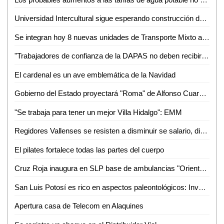
Universidad Intercultural sigue esperando construcción de camino por parte del Ayuntamiento
Se integran hoy 8 nuevas unidades de Transporte Mixto a rutas de Valles
"Trabajadores de confianza de la DAPAS no deben recibir aguinaldo, incluyendo a Edgar Sánchez": Alejandro Ballesteros
El cardenal es un ave emblemática de la Navidad
Gobierno del Estado proyectará "Roma" de Alfonso Cuarón en la Cineteca Alameda
"Se trabaja para tener un mejor Villa Hidalgo": EMM
Regidores Vallenses se resisten a disminuir se salario, dicen que legalmente no se puede
El pilates fortalece todas las partes del cuerpo
Cruz Roja inaugura en SLP base de ambulancias "Oriente-Sur"
San Luis Potosí es rico en aspectos paleontológicos: Investigador de la UASLP
Apertura casa de Telecom en Alaquines