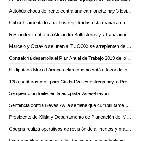
Autobús choca de frente contra una camioneta; hay 3 lesionados
Cobach lamenta los hechos registrados esta mañana en plantel 08 de Xilitla
Rescinden contrato a Alejandro Ballesteros y 7 trabajadores más
Marcelo y Octavio se unen al TUCOX; se arrepienten de haber apoyado a Xavier Azuara
Contraloría desarrolla el Plan Anual de Trabajo 2019 de los órganos internos de control
El diputado Mario Lárraga aclara que no votó a favor del aumento del agua
138 escrituras más para Ciudad Valles entregó hoy la Promotora del Estado
Se quemó un tráiler en la autopista Valles-Rayón
Sentencia contra Reyes Ávila se tiene que cumplir tarde o temprano: LACM
Presidente de Xilitla y Departamento de Planeación del Municipio formalizan integración del COPLADEM
Coepris realiza operativos de revisión de alimentos y matanza de cerdos
Los probables aumentos a las tarifas de agua potable no son responsabilidad de la ASE