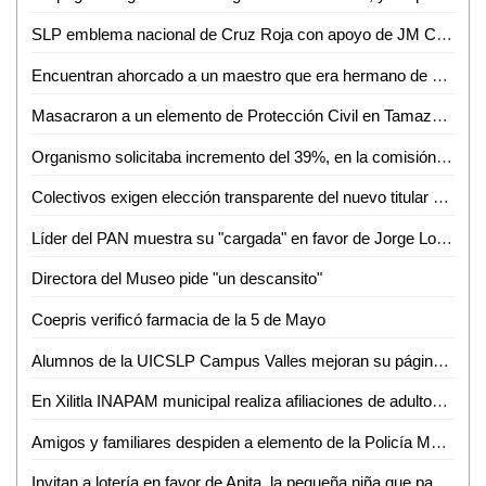
SLP emblema nacional de Cruz Roja con apoyo de JM Carreras: Suinaga Cárdenas
Encuentran ahorcado a un maestro que era hermano de un funcionario Federal
Masacraron a un elemento de Protección Civil en Tamazunchale
Organismo solicitaba incremento del 39%, en la comisión aprobamos solo el 14%: Angélica Mendoza
Colectivos exigen elección transparente del nuevo titular de Derechos Humanos
Líder del PAN muestra su "cargada" en favor de Jorge Lozano
Directora del Museo pide "un descansito"
Coepris verificó farmacia de la 5 de Mayo
Alumnos de la UICSLP Campus Valles mejoran su página sobre lengua Tének
En Xilitla INAPAM municipal realiza afiliaciones de adultos mayores
Amigos y familiares despiden a elemento de la Policía Municipal fallecido
Invitan a lotería en favor de Anita, la pequeña niña que padece de atrofia cerebral