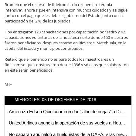
Bromeó que el recurso de fideicomiso lo reciben en "terapia
intensiva", ahora sigue en intensiva con muchos cuidados y así sigue
junto con el pago que les debe el gobierno del Estado junto con la
participación del 2 % de los jubilados.
Hoy entregaron 123 capacitaciones por capacitación por retiro y 62
capacitaciones voluntarias de la huasteca norte donde 150 maestros
fueron beneficiados, después estarán en Rioverde, Matehuala, en la
capital del Estado y municipios conurbados.
Reiteró que el beneficio no es para todos los maestros, es un
fideicomiso que construyeron desde 1996 y sólo los que colaboraron
en éste serán beneficiados.
MT-
MIÉRCOLES, 05 DE DICIEMBRE DE 2018
Amenaza Edson Quintanar con dar "jalón de orejas" a Diputadas que aprobaron incremento al agua
United Airlines anuncia la operación de sus vuelos a Houston con aviones operados con mejor tecnología y de mayores dimensiones
No pagarán aguinaldo a huelguistas de la DAPA, y las prestaciones se entregarán directamente a trabajadores