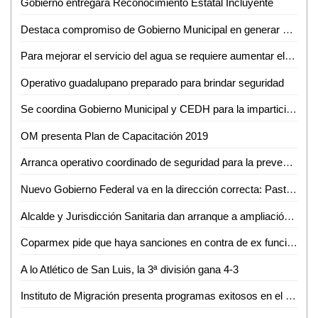
Gobierno entregará Reconocimiento Estatal Incluyente
Destaca compromiso de Gobierno Municipal en generar acciones contra alerta de género: Regidoras
Para mejorar el servicio del agua se requiere aumentar el costo: Jesús Priego
Operativo guadalupano preparado para brindar seguridad
Se coordina Gobierno Municipal y CEDH para la impartición del taller sobre Violencia de Género contra las Mujeres
OM presenta Plan de Capacitación 2019
Arranca operativo coordinado de seguridad para la prevención de delitos
Nuevo Gobierno Federal va en la dirección correcta: Pastor del Ángel
Alcalde y Jurisdicción Sanitaria dan arranque a ampliación de centro de salud en Nuevo Jomté
Coparmex pide que haya sanciones en contra de ex funcionarios de Interapas
A lo Atlético de San Luis, la 3ª división gana 4-3
Instituto de Migración presenta programas exitosos en el Congreso de la Unión