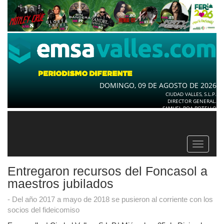
DOMINGO, 09 DE AGOSTO DE 2026
CIUDAD VALLES, S.L.P.
DIRECTOR GENERAL.
SAMUEL ROA BOTELLO
Toggle
navigat
Entregaron recursos del Foncasol a
maestros jubilados
- Del año 2017 a mayo de 2018 se pusieron al corriente con los
socios del fideicomiso