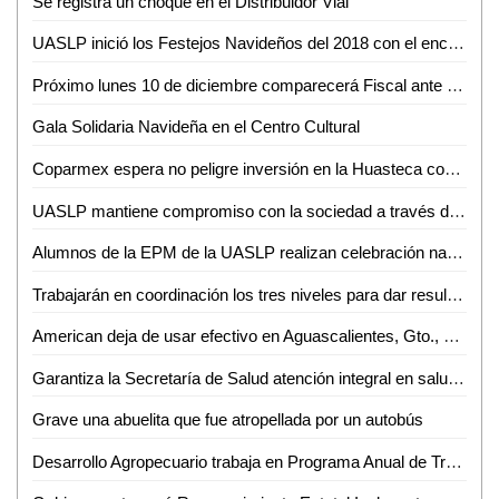
Se registra un choque en el Distribuidor Vial
UASLP inició los Festejos Navideños del 2018 con el encendido del Patio del Edificio Central
Próximo lunes 10 de diciembre comparecerá Fiscal ante Diputados
Gala Solidaria Navideña en el Centro Cultural
Coparmex espera no peligre inversión en la Huasteca con llegada de AMLO
UASLP mantiene compromiso con la sociedad a través del trabajo del voluntariado
Alumnos de la EPM de la UASLP realizan celebración navideña 2018
Trabajarán en coordinación los tres niveles para dar resultados: JM Carreras
American deja de usar efectivo en Aguascalientes, Gto., Hermosillo, Qro. y SLP
Garantiza la Secretaría de Salud atención integral en salud sexual y reproductiva para adolescentes
Grave una abuelita que fue atropellada por un autobús
Desarrollo Agropecuario trabaja en Programa Anual de Trabajo